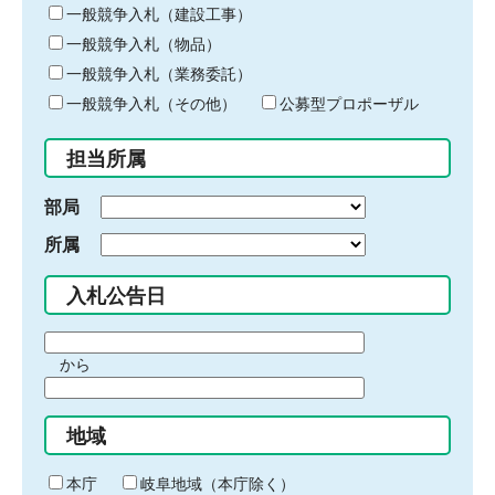
キ
一般競争入札（建設工事）
ー
一般競争入札（物品）
ワ
一般競争入札（業務委託）
ー
ド
一般競争入札（その他）
公募型プロポーザル
を
入
担当所属
力
部局
所属
入札公告日
期
から
間
期
の
間
始
地域
の
ま
終
り
わ
本庁
岐阜地域（本庁除く）