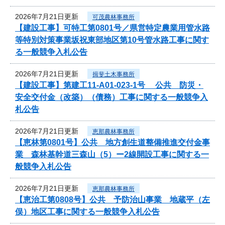
2026年7月21日更新
可茂農林事務所
【建設工事】可特工第0801号／県営特定農業用管水路
等特別対策事業坂祝東部地区第10号管水路工事に関す
る一般競争入札公告
2026年7月21日更新
揖斐土木事務所
【建設工事】第建工11-A01-023-1号 公共 防災・
安全交付金（改築）（債務）工事に関する一般競争入
札公告
2026年7月21日更新
恵那農林事務所
【恵林第0801号】公共 地方創生道整備推進交付金事
業 森林基幹道三森山（5）ー2線開設工事に関する一
般競争入札公告
2026年7月21日更新
恵那農林事務所
【恵治工第0808号】公共 予防治山事業 地蔵平（左
俣）地区工事に関する一般競争入札公告