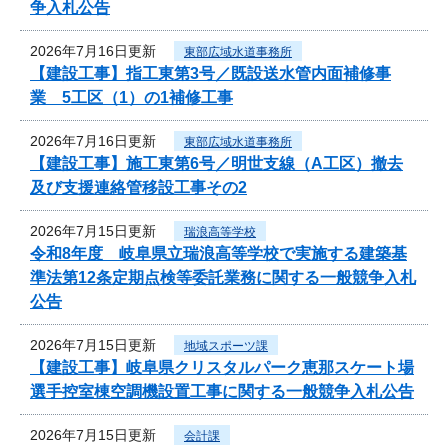
争入札公告
2026年7月16日更新
東部広域水道事務所
【建設工事】指工東第3号／既設送水管内面補修事
業 5工区（1）の1補修工事
2026年7月16日更新
東部広域水道事務所
【建設工事】施工東第6号／明世支線（A工区）撤去
及び支援連絡管移設工事その2
2026年7月15日更新
瑞浪高等学校
令和8年度 岐阜県立瑞浪高等学校で実施する建築基
準法第12条定期点検等委託業務に関する一般競争入札
公告
2026年7月15日更新
地域スポーツ課
【建設工事】岐阜県クリスタルパーク恵那スケート場
選手控室棟空調機設置工事に関する一般競争入札公告
2026年7月15日更新
会計課