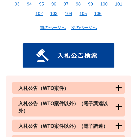
93
94
95
96
97
98
99
100
101
102
103
104
105
106
前のページへ
次のページへ
入札公告（WTO案件）
入札公告（WTO案件以外）（電子調達以
外）
入札公告（WTO案件以外）（電子調達）