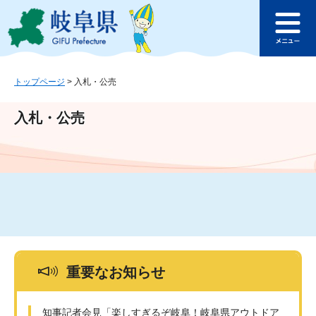
ペ
メ
このページの本文へ
ー
ニ
メ
ジ
ュ
ニ
の
ー
ュ
先
を
ー
頭
飛
トップページ
>
入札・公売
で
ば
す
し
入札・公売
。
て
本
文
へ
重要なお知らせ
知事記者会見「楽しすぎるぞ岐阜！岐阜県アウトドア