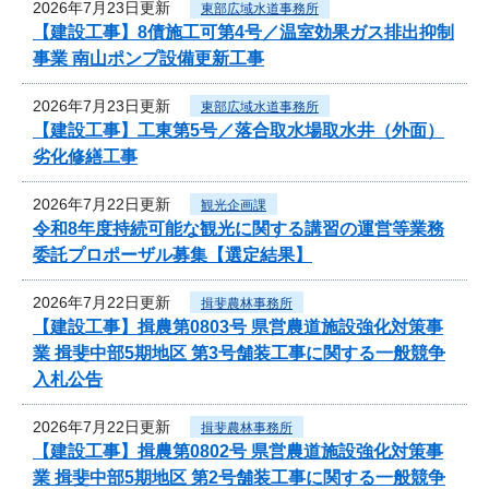
2026年7月23日更新
東部広域水道事務所
【建設工事】8債施工可第4号／温室効果ガス排出抑制
事業 南山ポンプ設備更新工事
2026年7月23日更新
東部広域水道事務所
【建設工事】工東第5号／落合取水場取水井（外面）
劣化修繕工事
2026年7月22日更新
観光企画課
令和8年度持続可能な観光に関する講習の運営等業務
委託プロポーザル募集【選定結果】
2026年7月22日更新
揖斐農林事務所
【建設工事】揖農第0803号 県営農道施設強化対策事
業 揖斐中部5期地区 第3号舗装工事に関する一般競争
入札公告
2026年7月22日更新
揖斐農林事務所
【建設工事】揖農第0802号 県営農道施設強化対策事
業 揖斐中部5期地区 第2号舗装工事に関する一般競争