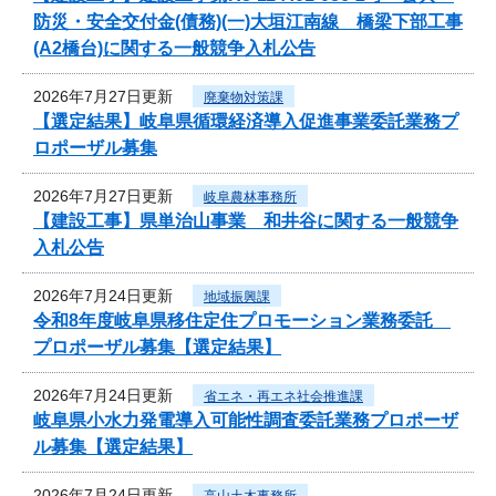
防災・安全交付金(債務)(一)大垣江南線 橋梁下部工事
(A2橋台)に関する一般競争入札公告
2026年7月27日更新
廃棄物対策課
【選定結果】岐阜県循環経済導入促進事業委託業務プ
ロポーザル募集
2026年7月27日更新
岐阜農林事務所
【建設工事】県単治山事業 和井谷に関する一般競争
入札公告
2026年7月24日更新
地域振興課
令和8年度岐阜県移住定住プロモーション業務委託
プロポーザル募集【選定結果】
2026年7月24日更新
省エネ・再エネ社会推進課
岐阜県小水力発電導入可能性調査委託業務プロポーザ
ル募集【選定結果】
2026年7月24日更新
高山土木事務所