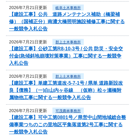
2026年7月21日更新
岐阜土木事務所
【建設工事】公共 道路メンテナンス補助（橋梁補
修）（国補正分）南濃大橋照明施設補修工事に関する
一般競争入札公告
2026年7月21日更新
郡上土木事務所
【建設工事】公砂工第R8-10-3号 / 公共 防災・安全交
付金(急傾斜地崩壊対策事業）工事に関する一般競争
入札公告
2026年7月21日更新
郡上土木事務所
【建設工事】単建工第道改-5-7-1号 / 県単 道路新設改
良【債務】（一)白山内ヶ谷線 （仮称）松ヶ瀬橋附
属物他工事に関する一般競争入札公告
2026年7月21日更新
可茂農林事務所
【建設工事】可中工第0801号／県営中山間地域総合整
備事業つちのこの里地区平集落道第2号工事に関する
一般競争入札公告