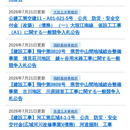
2026年7月21日更新
大垣土木事務所
公建工第交建11－A01-021-5号 公共 防災・安全交
付金（改築）（債務） （一）大垣江南線 仮設工工事
（A1）に関する一般競争入札公告
2026年7月21日更新
飛騨農林事務所
【建設工事】飛中第0810号 県営中山間地域総合整備
事業 清見荘川地区 越ヶ谷用水路工事に関する一般
競争入札公告
2026年7月21日更新
飛騨農林事務所
【建設工事】飛中第0808号 県営中山間地域総合整備
事業 古川地区 川原頭首工工事に関する一般競争入
札公告
2026年7月21日更新
美濃土木事務所
【建設工事】河工第広域4-1-1号 公共 防災・安全
交付金(広域河川改修事業)(債務) 河道掘削 工事