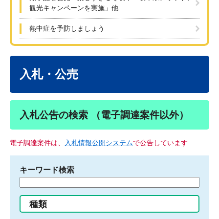
観光キャンペーンを実施」他
熱中症を予防しましょう
本
文
入札・公売
入札公告の検索 （電子調達案件以外）
電子調達案件は、
入札情報公開システム
で公告しています
キーワード検索
検
索
す
種類
る