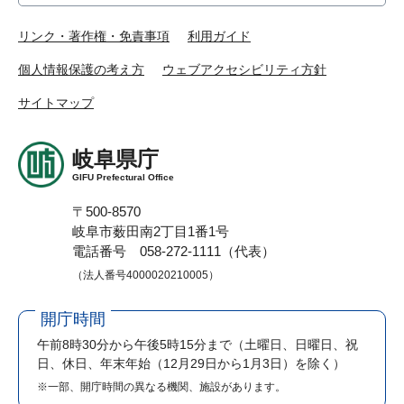
リンク・著作権・免責事項
利用ガイド
個人情報保護の考え方
ウェブアクセシビリティ方針
サイトマップ
岐阜県庁
GIFU Prefectural Office
〒500-8570
岐阜市薮田南2丁目1番1号
電話番号 058-272-1111（代表）
（法人番号4000020210005）
開庁時間
午前8時30分から午後5時15分まで
（土曜日、日曜日、祝
日、休日、年末年始（12月29日から1月3日）を除く）
※一部、開庁時間の異なる機関、施設があります。