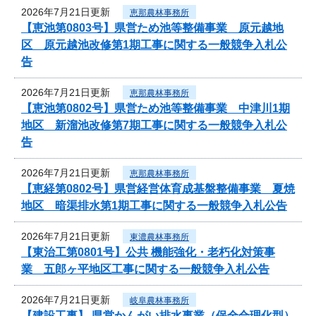
2026年7月21日更新
恵那農林事務所
【恵池第0803号】県営ため池等整備事業 原元越地
区 原元越池改修第1期工事に関する一般競争入札公
告
2026年7月21日更新
恵那農林事務所
【恵池第0802号】県営ため池等整備事業 中津川1期
地区 新溜池改修第7期工事に関する一般競争入札公
告
2026年7月21日更新
恵那農林事務所
【恵経第0802号】県営経営体育成基盤整備事業 夏焼
地区 暗渠排水第1期工事に関する一般競争入札公告
2026年7月21日更新
東濃農林事務所
【東治工第0801号】公共 機能強化・老朽化対策事
業 五郎ヶ平地区工事に関する一般競争入札公告
2026年7月21日更新
岐阜農林事務所
【建設工事】 県営かんがい排水事業（保全合理化型）