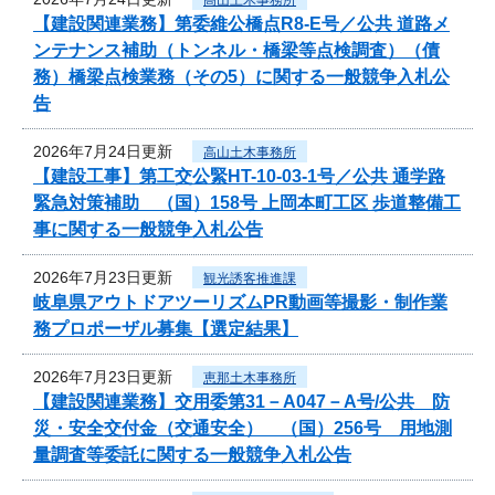
【建設関連業務】第委維公橋点R8-E号／公共 道路メ
ンテナンス補助（トンネル・橋梁等点検調査）（債
務）橋梁点検業務（その5）に関する一般競争入札公
告
2026年7月24日更新
高山土木事務所
【建設工事】第工交公緊HT-10-03-1号／公共 通学路
緊急対策補助 （国）158号 上岡本町工区 歩道整備工
事に関する一般競争入札公告
2026年7月23日更新
観光誘客推進課
岐阜県アウトドアツーリズムPR動画等撮影・制作業
務プロポーザル募集【選定結果】
2026年7月23日更新
恵那土木事務所
【建設関連業務】交用委第31－A047－A号/公共 防
災・安全交付金（交通安全） （国）256号 用地測
量調査等委託に関する一般競争入札公告