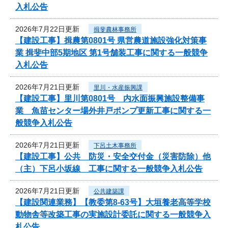
入札公告
2026年7月22日更新
揖斐農林事務所
【建設工事】揖農第0801号 県営農道施設強化対策事
業 揖斐中部5期地区 第1号舗装工事に関する一般競争
入札公告
2026年7月21日更新
里川・水産振興課
【建設工事】里川第0801号 内水面振興施設整備事
業 魚苗センター場外井戸ポンプ更新工事に関する一
般競争入札公告
2026年7月21日更新
下呂土木事務所
【建設工事】公共 防災・安全交付金（災害防除）他
（主）下呂小坂線 工事に関する一般競争入札公告
2026年7月21日更新
公共建築課
【建設関連業務】【教委第8-63号】大垣養老高等学校
動物舎等改築工事の実施設計委託に関する一般競争入
札公告