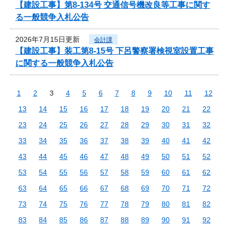
【建設工事】第8-134号 交通信号機改良等工事に関す
る一般競争入札公告
2026年7月15日更新
会計課
【建設工事】装工第8-15号 下呂警察署検視室設置工事
に関する一般競争入札公告
1
2
3
4
5
6
7
8
9
10
11
12
13
14
15
16
17
18
19
20
21
22
23
24
25
26
27
28
29
30
31
32
33
34
35
36
37
38
39
40
41
42
43
44
45
46
47
48
49
50
51
52
53
54
55
56
57
58
59
60
61
62
63
64
65
66
67
68
69
70
71
72
73
74
75
76
77
78
79
80
81
82
83
84
85
86
87
88
89
90
91
92