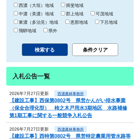
り
西濃（大垣）地域
揖斐地域
中濃（美濃）地域
郡上地域
可茂地域
東濃（多治見）地域
恵那地域
下呂地域
飛騨地域
県外
入札公告一覧
2026年7月27日更新
西濃農林事務所
【建設工事】西保第0802号 県営かんがい排水事業
（保全合理化型） 柿之木戸用水3期地区 水路補修
第1期工事に関する一般競争入札公告
2026年7月27日更新
西濃農林事務所
【建設工事】西特第0802号 県営特定農業用管水路等