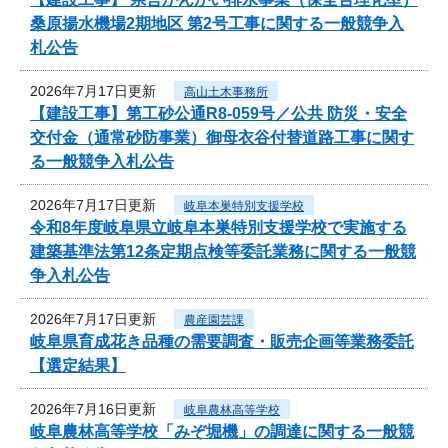
桑原揚水機場2期地区 第2号工事に関する一般競争入
札公告
2026年7月17日更新
高山土木事務所
【建設工事】第工砂公通R8-059号／公共 防災・安全
交付金（通常砂防事業）御母衣谷付替道路工事に関す
る一般競争入札公告
2026年7月17日更新
岐阜本巣特別支援学校
令和8年度岐阜県立岐阜本巣特別支援学校で実施する
建築基準法第12条定期点検等委託業務に関する一般競
争入札公告
2026年7月17日更新
農産園芸課
岐阜県育成花き品種の需要調査・販売企画等業務委託
【選定結果】
2026年7月16日更新
岐阜農林高等学校
岐阜農林高等学校「みぞ堀機」の調達に関する一般競