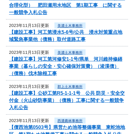
合理化型） 肥田瀬用水地区 第1期工事 に関する
一般競争入札公告
2023年11月13日更新
美濃土木事務所
【建設工事】河工第浸水5-6号/公共 浸水対策重点地
域緊急事業他（債務）取付道路工事
2023年11月13日更新
美濃土木事務所
【建設工事】河工第河修安1-1号/県単 河川維持修繕
事業（暮らしの安全・安心確保対策費）（浚渫債）
（債務）伐木除根工事
2023年11月13日更新
郡上土木事務所
【建設工事】公砂工第R5-1-1-1号 公共 防災・安全交
付金（火山砂防事業）（債務）工事に関する一般競争
入札公告
2023年11月13日更新
西濃農林事務所
【債西池第0503号】県営ため池等整備事業 東蛇池地