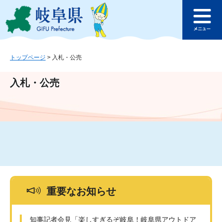
ペ
メ
このページの本文へ
ー
ニ
メ
ジ
ュ
ニ
の
ー
ュ
先
を
ー
頭
飛
トップページ
>
入札・公売
で
ば
す
し
入札・公売
。
て
本
文
へ
重要なお知らせ
知事記者会見「楽しすぎるぞ岐阜！岐阜県アウトドア