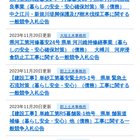
良事業（暮らしの安全・安心確保対策）等（債務）
中之江川・新規川堤脚保護及び樹木伐採工事に関する
一般競争入札公告
2023年11月20日更新
大垣土木事務所
県河工第河修暮安24号 県単 河川維持修繕事業（暮ら
しの安全・安心確保対策）（債務） 大榑川 河岸浸
食防止工工事に関する一般競争入札公告
2023年11月20日更新
郡上土木事務所
【建設工事】単砂工第暮安緊土R5-1号 県単 緊急土
石流対策（暮らし安全・安心）（債務）工事に関する
一般競争入札公告
2023年11月20日更新
郡上土木事務所
【建設工事】単維工第R5暮舗装-1他号 県単 舗装道
補修（暮らし安全・安心）他（債務）工事に関する一
般競争入札公告