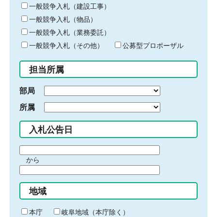
キ
一般競争入札（建設工事）
ー
一般競争入札（物品）
ワ
一般競争入札（業務委託）
ー
ド
一般競争入札（その他）
公募型プロポーザル
を
入
担当所属
力
部局
所属
入札公告日
期
から
間
期
の
間
始
地域
の
ま
終
り
わ
本庁
岐阜地域（本庁除く）