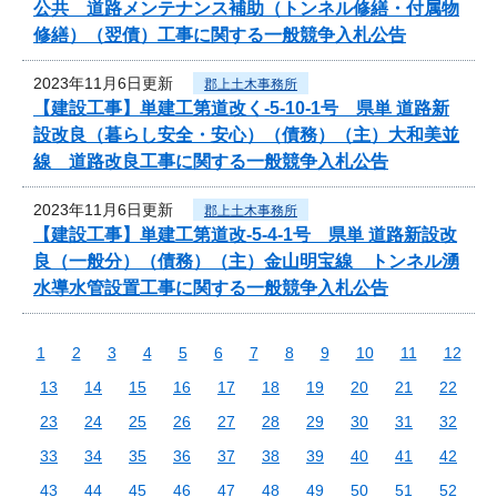
公共 道路メンテナンス補助（トンネル修繕・付属物
修繕）（翌債）工事に関する一般競争入札公告
2023年11月6日更新
郡上土木事務所
【建設工事】単建工第道改く-5-10-1号 県単 道路新
設改良（暮らし安全・安心）（債務）（主）大和美並
線 道路改良工事に関する一般競争入札公告
2023年11月6日更新
郡上土木事務所
【建設工事】単建工第道改-5-4-1号 県単 道路新設改
良（一般分）（債務）（主）金山明宝線 トンネル湧
水導水管設置工事に関する一般競争入札公告
1
2
3
4
5
6
7
8
9
10
11
12
13
14
15
16
17
18
19
20
21
22
23
24
25
26
27
28
29
30
31
32
33
34
35
36
37
38
39
40
41
42
43
44
45
46
47
48
49
50
51
52