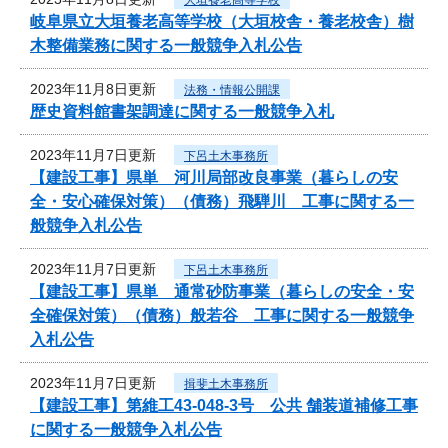
岐阜県立大垣養老高等学校（大垣校舎・養老校舎）樹
木整備業務に関する一般競争入札公告
2023年11月8日更新
法務・情報公開課
歴史資料館書架調達に関する一般競争入札
2023年11月7日更新
下呂土木事務所
【建設工事】県単 河川局部改良事業（暮らしの安
全・安心確保対策）（債務）飛騨川 工事に関する一
般競争入札公告
2023年11月7日更新
下呂土木事務所
【建設工事】県単 通常砂防事業（暮らしの安全・安
全確保対策）（債務）般若谷 工事に関する一般競争
入札公告
2023年11月7日更新
揖斐土木事務所
【建設工事】第維工43-048-3号 公共 舗装道補修工事
に関する一般競争入札公告