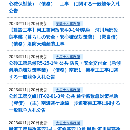
心確保対策）（債務） 工事 に関する一般競争入札
公告
2023年11月20日更新
美濃土木事務所
【建設工事】河工第局改安4-9-1号/県単 河川局部改
良事業（暮らしの安全・安心確保対策費）（緊自債）
（債務）堤防天端舗装工事
2023年11月20日更新
大垣土木事務所
公砂工第急傾R5-25-1号 公共 防災・安全交付金（急傾
斜地崩壊対策事業）（債務）南部1 擁壁工工事に関
する一般競争入札公告
2023年11月20日更新
大垣土木事務所
公維工第交維HT-02-01-3号 公共 通学路緊急対策補助
（翌債）（主）南濃関ケ原線 歩道整備工事に関する
一般競争入札公告
2023年11月20日更新
大垣土木事務所
県河工第局改暮安2-4・河修暮安13号 県単 河川局部改