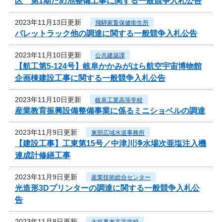
区 第1期ため池整備工事に関する一般競争入札公告
2023年11月13日更新
飛騨家畜保健衛生所
パレットラック他の調達に関する一般競争入札公告
2023年11月10日更新
公共建築課
【航工第5-124号】岐阜かかみがはら航空宇宙博物館
企画棟建設工事に関する一般競争入札公告
2023年11月10日更新
岐阜工業高等学校
産業教育振興設備整備事業に係るミニショベルの調達
2023年11月9日更新
東部広域水道事務所
【建設工事】工東第15号／中津川浄水場次亜塩注入機
連成計修繕工事
2023年11月9日更新
産業技術総合センター
光造形3Dプリンターの調達に関する一般競争入札公
告
2023年11月8日更新
大垣養老高等学校