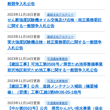
般競争入札公告
2023年11月16日更新
森林文化アカデミー
せん断強度試験機オイル交換及び点検・校正業務委託
に関する一般競争入札公告
2023年11月16日更新
森林文化アカデミー
実大強度試験機点検・校正業務委託に関する一般競争
入札公告
2023年11月14日更新
可茂農林事務所
【建設工事】可池工第0506号／県営ため池等整備事業
前沢地区前沢ため池工事に関する一般競争入札公告
2023年11月14日更新
可茂土木事務所
【建設工事】公共 道路メンテナンス補助（橋梁補
修）（翌債）工事/工維3第MK06-05-1他号
2023年11月14日更新
中濃農林事務所
【中か第0503号】公共 県営かんがい排水事業（保全