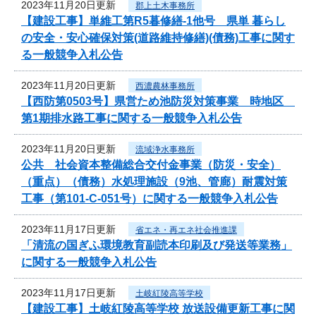
2023年11月20日更新
郡上土木事務所
【建設工事】単維工第R5暮修繕-1他号 県単 暮らし
の安全・安心確保対策(道路維持修繕)(債務)工事に関す
る一般競争入札公告
2023年11月20日更新
西濃農林事務所
【西防第0503号】県営ため池防災対策事業 時地区
第1期排水路工事に関する一般競争入札公告
2023年11月20日更新
流域浄水事務所
公共 社会資本整備総合交付金事業（防災・安全）
（重点）（債務）水処理施設（9池、管廊）耐震対策
工事（第101-C-051号）に関する一般競争入札公告
2023年11月17日更新
省エネ・再エネ社会推進課
「清流の国ぎふ環境教育副読本印刷及び発送等業務」
に関する一般競争入札公告
2023年11月17日更新
土岐紅陵高等学校
【建設工事】土岐紅陵高等学校 放送設備更新工事に関