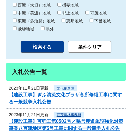
り
西濃（大垣）地域
揖斐地域
中濃（美濃）地域
郡上地域
可茂地域
東濃（多治見）地域
恵那地域
下呂地域
飛騨地域
県外
入札公告一覧
2023年11月21日更新
文化創造課
【建設工事】ぎふ清流文化プラザ各所修繕工事に関す
る一般競争入札公告
2023年11月21日更新
可茂農林事務所
【建設工事】可強工第0502号／県営農道施設強化対策
事業八百津地区第5号工事に関する一般競争入札公告