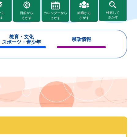
検索して
から
目的から
カレンダーから
組織から
さがす
す
さがす
さがす
さがす
教育・文化
県政情報
スポーツ・青少年
閉
閉
じ
じ
る
る