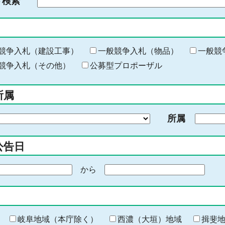
ド検索
検
索
す
る
キ
競争入札（建設工事）
一般競争入札（物品）
一般競
ー
競争入札（その他）
公募型プロポーザル
ワ
ー
所属
ド
を
所属
入
力
公告日
から
期
間
の
終
わ
岐阜地域（本庁除く）
西濃（大垣）地域
揖斐