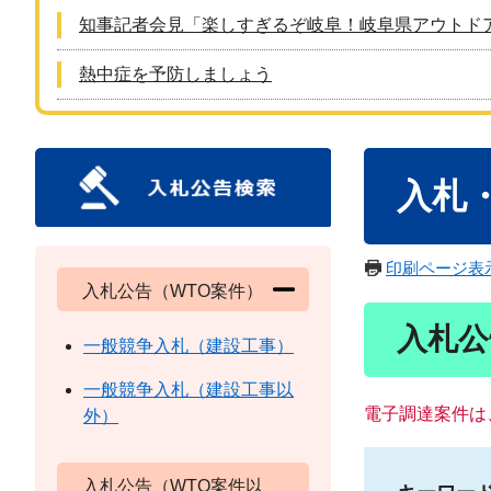
知事記者会見「楽しすぎるぞ岐阜！岐阜県アウトド
熱中症を予防しましょう
本
入札
文
印刷ページ表
入札公告（WTO案件）
入札公
一般競争入札（建設工事）
一般競争入札（建設工事以
電子調達案件は
外）
入札公告（WTO案件以