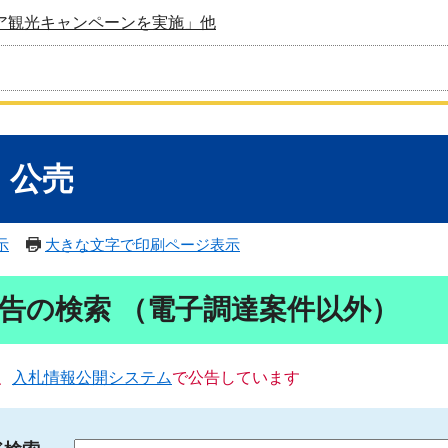
ア観光キャンペーンを実施」他
・公売
示
大きな文字で印刷ページ表示
告の検索 （電子調達案件以外）
、
入札情報公開システム
で公告しています