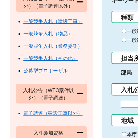
キーワー
外）（電子調達以外）
種類
一般競争入札（建設工事）
一般
一般競争入札（物品）
一般
一般競争入札（業務委託）
担当
一般競争入札（その他）
公募型プロポーザル
部局
入札
入札公告（WTO案件以
外）（電子調達）
期
間
電子調達（建設工事以外）
の
地域
始
入札参加資格
ま
本庁