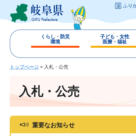
ペ
メ
ふり
ー
ニ
ジ
ュ
の
ー
先
を
くらし・防災
子ども・女性
頭
飛
環境
医療・福祉
で
ば
閉
閉
す
し
じ
じ
。
て
る
る
トップページ
>
入札・公売
本
文
へ
入札・公売
重要なお知らせ