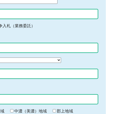
争入札（業務委託）
地域
中濃（美濃）地域
郡上地域