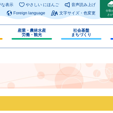
このページの本文へ
がな表示
やさしい にほんご
音声読み上げ
分類
Foreign language
文字サイズ・色変更
さが
産業・農林水産
社会基盤
労働・観光
まちづくり
閉
閉
じ
じ
る
る