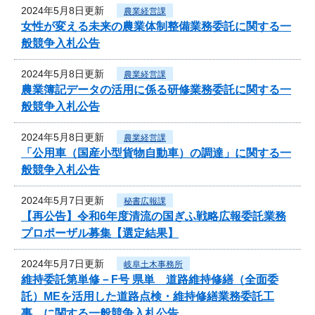
2024年5月8日更新
農業経営課
女性が変える未来の農業体制整備業務委託に関する一
般競争入札公告
2024年5月8日更新
農業経営課
農業簿記データの活用に係る研修業務委託に関する一
般競争入札公告
2024年5月8日更新
農業経営課
「公用車（国産小型貨物自動車）の調達」に関する一
般競争入札公告
2024年5月7日更新
秘書広報課
【再公告】令和6年度清流の国ぎふ戦略広報委託業務
プロポーザル募集【選定結果】
2024年5月7日更新
岐阜土木事務所
維持委託第単修－F号 県単 道路維持修繕（全面委
託）MEを活用した道路点検・維持修繕業務委託工
事 に関する一般競争入札公告