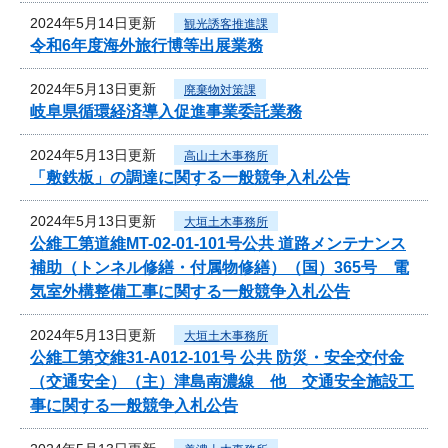
2024年5月14日更新
観光誘客推進課
令和6年度海外旅行博等出展業務
2024年5月13日更新
廃棄物対策課
岐阜県循環経済導入促進事業委託業務
2024年5月13日更新
高山土木事務所
「敷鉄板」の調達に関する一般競争入札公告
2024年5月13日更新
大垣土木事務所
公維工第道維MT-02-01-101号公共 道路メンテナンス
補助（トンネル修繕・付属物修繕）（国）365号 電
気室外構整備工事に関する一般競争入札公告
2024年5月13日更新
大垣土木事務所
公維工第交維31-A012-101号 公共 防災・安全交付金
（交通安全）（主）津島南濃線 他 交通安全施設工
事に関する一般競争入札公告