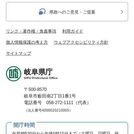
県政へのご意見・ご提案
リンク・著作権・免責事項
利用ガイド
個人情報保護の考え方
ウェブアクセシビリティ方針
サイトマップ
岐阜県庁
GIFU Prefectural Office
〒500-8570
岐阜市薮田南2丁目1番1号
電話番号 058-272-1111（代表）
（法人番号4000020210005）
開庁時間
午前8時30分から午後5時15分まで
（土曜日、日曜日、祝