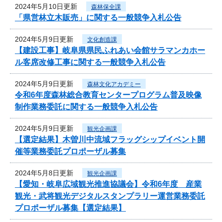
2024年5月10日更新
森林保全課
「県営林立木販売」に関する一般競争入札公告
2024年5月9日更新
文化創造課
【建設工事】岐阜県県民ふれあい会館サラマンカホー
ル客席改修工事に関する一般競争入札公告
2024年5月9日更新
森林文化アカデミー
令和6年度森林総合教育センタープログラム普及映像
制作業務委託に関する一般競争入札公告
2024年5月9日更新
観光企画課
【選定結果】木曽川中流域フラッグシップイベント開
催等業務委託プロポーザル募集
2024年5月8日更新
観光企画課
【愛知・岐阜広域観光推進協議会】令和6年度 産業
観光・武将観光デジタルスタンプラリー運営業務委託
プロポーザル募集【選定結果】