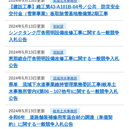
2024年5月13日更新
美濃土木事務所
【建設工事】維工第43-A101B-04号／公共 防災安全
交付金（雪寒事業）板取除雪基地整備第2期工事
2024年5月13日更新
管財課
シンクタンク庁舎照明設備改修工事に関する一般競争
入札公告
2024年5月13日更新
管財課
恵那総合庁舎照明設備改修工事に関する一般競争入札
公告
2024年5月13日更新
流域浄水事務所
県単 流域下水道事業維持管理業務委託工事(岐阜土
木事務所管内)(第06－107他号)に関する一般競争入札
公告
2024年5月13日更新
岐阜土木事務所
令和6年 道路舗装補修用常温合材の調達（単価契
約）に関する一般競争入札公告