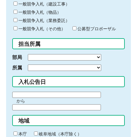
キ
一般競争入札（建設工事）
ー
一般競争入札（物品）
ワ
一般競争入札（業務委託）
ー
ド
一般競争入札（その他）
公募型プロポーザル
を
入
担当所属
力
部局
所属
入札公告日
期
から
間
期
の
間
始
地域
の
ま
終
り
わ
本庁
岐阜地域（本庁除く）