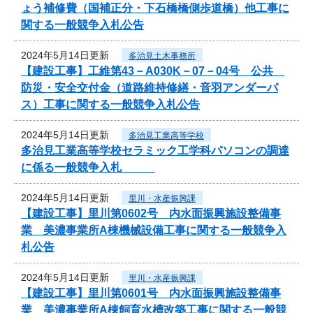
ょう補修費（国補正分・下石橋橋側歩道橋）他工事に
関する一般競争入札公告
2024年5月14日更新
多治見土木事務所
【建設工事】工維第43－A030K－07－04号 公共
防災・安全交付金（道路維持修繕・音羽アンダーパ
ス）工事に関する一般競争入札公告
2024年5月14日更新
多治見工業高等学校
多治見工業高等学校セラミック工学科パソコンの調達
に係る一般競争入札
2024年5月14日更新
里川・水産振興課
【建設工事】里川第0602号 内水面振興施設整備事
業 美濃事業所A棟機械設備工事に関する一般競争入
札公告
2024年5月14日更新
里川・水産振興課
【建設工事】里川第0601号 内水面振興施設整備事
業 美濃事業所A棟飼育水槽改築工事に関する一般競