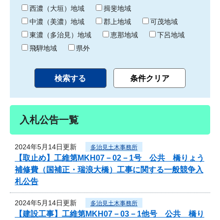
り
西濃（大垣）地域
揖斐地域
中濃（美濃）地域
郡上地域
可茂地域
東濃（多治見）地域
恵那地域
下呂地域
飛騨地域
県外
入札公告一覧
2024年5月14日更新
多治見土木事務所
【取止め】工維第MKH07－02－1号 公共 橋りょう
補修費（国補正・瑞浪大橋）工事に関する一般競争入
札公告
2024年5月14日更新
多治見土木事務所
【建設工事】工維第MKH07－03－1他号 公共 橋り