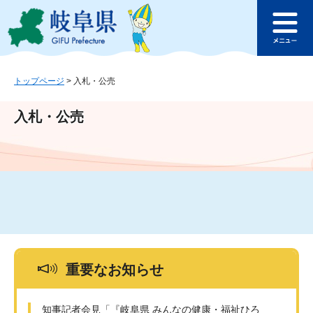
ペ
メ
このページの本文へ
ー
ニ
メ
ジ
ュ
ニ
の
ー
ュ
先
を
ー
頭
飛
トップページ
>
入札・公売
で
ば
す
し
入札・公売
。
て
本
文
へ
重要なお知らせ
知事記者会見「『岐阜県 みんなの健康・福祉ひろ