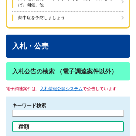
ば』開催」他
熱中症を予防しましょう
本
文
入札・公売
入札公告の検索 （電子調達案件以外）
電子調達案件は、
入札情報公開システム
で公告しています
キーワード検索
検
索
す
種類
る