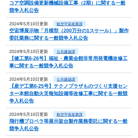
コア空調設備更新機械設備工事（2期）に関する一般
競争入札公告
2024年5月10日更新
航空宇宙産業課
空宙博展示物「月模型（200万分の1スケール）」製作
委託業務に関する一般競争入札公告
2024年5月10日更新
公共建築課
【健工第6-26号】福祉・農業会館非常用発電機改修工
事に関する一般競争入札公告
2024年5月10日更新
公共建築課
【産デ工第6-25号】テクノプラザものづくり支援セン
ター本館自動火災報知設備等改修工事に関する一般競
争入札公告
2024年5月10日更新
航空宇宙産業課
飛行機プロペラ等展示架台製作業務委託に関する一般
競争入札公告