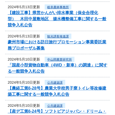
2024年5月13日更新
岐阜農林事務所
【建設工事】県営かんがい排水事業（保全合理化
型） 木田中屋敷地区 揚水機整備工事に関する一般
競争入札公告
2024年5月13日更新
観光誘客推進課
豪州市場における訪日旅行プロモーション事業委託業
務プロポーザル募集
2024年5月10日更新
中山間農業研究所
「国産小型貨物自動車（4WD・新車）の調達」に関す
る一般競争入札公告
2024年5月10日更新
公共建築課
【農経工第6-28号】農業大学校男子寮トイレ等改修建
築工事に関する一般競争入札公告
2024年5月10日更新
公共建築課
【産デ工第6-24号】ソフトピアジャパン・ドリーム・