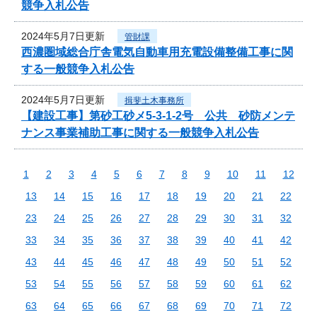
競争入札公告
2024年5月7日更新
管財課
西濃圏域総合庁舎電気自動車用充電設備整備工事に関
する一般競争入札公告
2024年5月7日更新
揖斐土木事務所
【建設工事】第砂工砂メ5-3-1-2号 公共 砂防メンテ
ナンス事業補助工事に関する一般競争入札公告
1
2
3
4
5
6
7
8
9
10
11
12
13
14
15
16
17
18
19
20
21
22
23
24
25
26
27
28
29
30
31
32
33
34
35
36
37
38
39
40
41
42
43
44
45
46
47
48
49
50
51
52
53
54
55
56
57
58
59
60
61
62
63
64
65
66
67
68
69
70
71
72