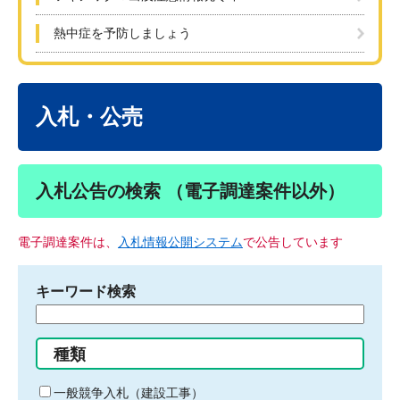
熱中症を予防しましょう
本
文
入札・公売
入札公告の検索 （電子調達案件以外）
電子調達案件は、
入札情報公開システム
で公告しています
キーワード検索
検
索
す
種類
る
キ
一般競争入札（建設工事）