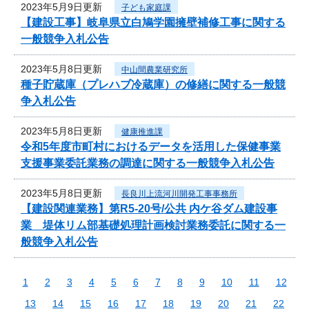
2023年5月9日更新
子ども家庭課
【建設工事】岐阜県立白鳩学園擁壁補修工事に関する
一般競争入札公告
2023年5月8日更新
中山間農業研究所
種子貯蔵庫（プレハブ冷蔵庫）の修繕に関する一般競
争入札公告
2023年5月8日更新
健康推進課
令和5年度市町村におけるデータを活用した保健事業
支援事業委託業務の調達に関する一般競争入札公告
2023年5月8日更新
長良川上流河川開発工事事務所
【建設関連業務】第R5-20号/公共 内ケ谷ダム建設事
業 堤体リム部基礎処理計画検討業務委託に関する一
般競争入札公告
1
2
3
4
5
6
7
8
9
10
11
12
13
14
15
16
17
18
19
20
21
22