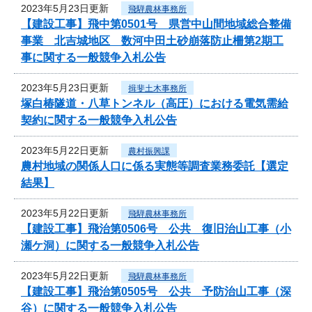
2023年5月23日更新
飛騨農林事務所
【建設工事】飛中第0501号 県営中山間地域総合整備
事業 北吉城地区 数河中田土砂崩落防止柵第2期工
事に関する一般競争入札公告
2023年5月23日更新
揖斐土木事務所
塚白椿隧道・八草トンネル（高圧）における電気需給
契約に関する一般競争入札公告
2023年5月22日更新
農村振興課
農村地域の関係人口に係る実態等調査業務委託【選定
結果】
2023年5月22日更新
飛騨農林事務所
【建設工事】飛治第0506号 公共 復旧治山工事（小
瀬ケ洞）に関する一般競争入札公告
2023年5月22日更新
飛騨農林事務所
【建設工事】飛治第0505号 公共 予防治山工事（深
谷）に関する一般競争入札公告