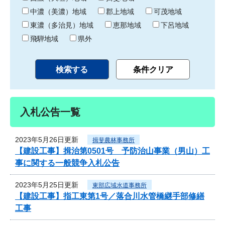
中濃（美濃）地域
郡上地域
可茂地域
東濃（多治見）地域
恵那地域
下呂地域
飛騨地域
県外
入札公告一覧
2023年5月26日更新
揖斐農林事務所
【建設工事】揖治第0501号 予防治山事業（男山）工
事に関する一般競争入札公告
2023年5月25日更新
東部広域水道事務所
【建設工事】指工東第1号／落合川水管橋継手部修繕
工事