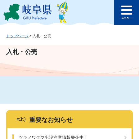
ペ
メ
このページの本文へ
ー
ニ
メ
ジ
ュ
ニ
の
ー
ュ
先
を
ー
頭
飛
トップページ
>
入札・公売
で
ば
す
し
入札・公売
。
て
本
文
へ
重要なお知らせ
ツキノワグマ出没注意情報発令中！