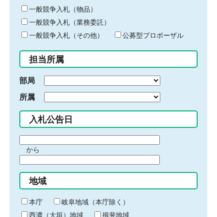
ー
一般競争入札（物品）
ワ
一般競争入札（業務委託）
ー
ド
一般競争入札（その他）
公募型プロポーザル
を
入
担当所属
力
部局
所属
入札公告日
期
から
間
期
の
間
始
地域
の
ま
終
り
わ
本庁
岐阜地域（本庁除く）
り
西濃（大垣）地域
揖斐地域