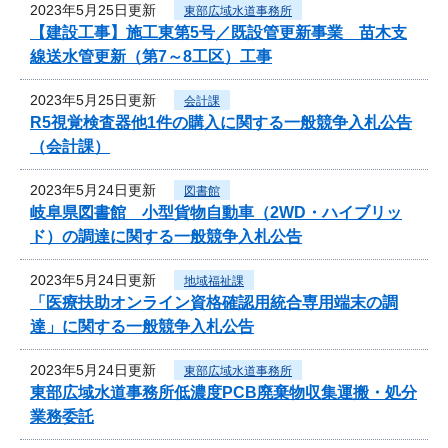
2023年5月25日更新
東部広域水道事務所
【建設工事】施工東第5号／既設管更新事業 苗木支
線送水管更新（第7～8工区）工事
2023年5月25日更新
会計課
R5視覚検査器他1件の購入に関する一般競争入札公告
（会計課）
2023年5月24日更新
図書館
岐阜県図書館 小型貨物自動車（2WD・ハイブリッ
ド）の調達に関する一般競争入札公告
2023年5月24日更新
地域福祉課
「医療扶助オンライン資格確認用統合専用端末の調
達」に関する一般競争入札公告
2023年5月24日更新
東部広域水道事務所
東部広域水道事務所低濃度PCB廃棄物収集運搬・処分
業務委託