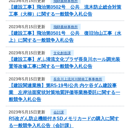
2023年5月15日更新
飛騨農林事務所
【建設工事】飛治第0502号 公共 流木防止総合対策
工事（大柳）に関する一般競争入札公告
2023年5月15日更新
飛騨農林事務所
【建設工事】飛治第0501号 公共 復旧治山工事（水
上）に関する一般競争入札公告
2023年5月15日更新
文化創造課
【建設工事】ぎふ清流文化プラザ長良川ホール調光装
置等改修工事に関する一般競争入札公告
2023年5月15日更新
長良川上流河川開発工事事務所
【建設関連業務】第R5-19号/公共 内ケ谷ダム建設事
業 左岸法面変状対策地質評価等業務委託に関する一
般競争入札公告
2023年5月15日更新
会計課
R5改ざん防止機能付きSDメモリカードの購入に関す
る一般競争入札公告（会計課）