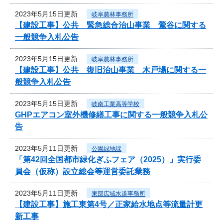
2023年5月15日更新
岐阜農林事務所
【建設工事】公共 緊急総合治山事業 鶯谷に関する
一般競争入札公告
2023年5月15日更新
岐阜農林事務所
【建設工事】公共 復旧治山事業 木戸場に関する一
般競争入札公告
2023年5月15日更新
岐南工業高等学校
GHPエアコン室外機修繕工事に関する一般競争入札公
告
2023年5月11日更新
公園緑地課
「第42回全国都市緑化ぎふフェア（2025）」実行委
員会（仮称）設立総会等運営委託業務
2023年5月11日更新
東部広域水道事務所
【建設工事】施工東第4号／正家給水地点等流量計更
新工事