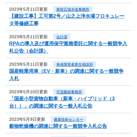
2023年5月11日更新
東部広域水道事務所
【建設工事】工可第2号／山之上浄水場フロキュレー
タ等修繕工事
2023年5月11日更新
会計課
RPAの導入及び運用保守業務委託に関する一般競争入
札公告（会計課）
2023年5月11日更新
身体障害者更生相談所
国産軽乗用車（EV・新車）の調達に関する一般競争
入札
2023年5月10日更新
可茂農林事務所
「国産小型貨物自動車（新車・ハイブリッド（3
台））」の調達に関する一般入札公告
2023年5月9日更新
農業技術センター
穀物乾燥機の調達に関する一般競争入札公告