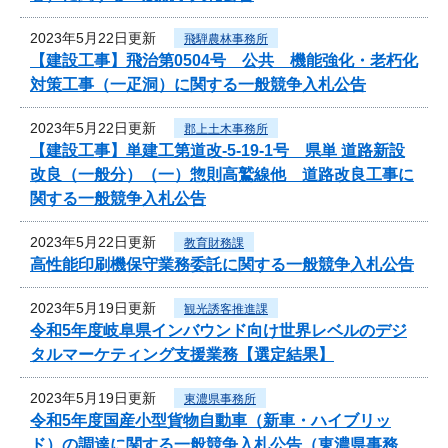
2023年5月22日更新
飛騨農林事務所
【建設工事】飛治第0504号 公共 機能強化・老朽化
対策工事（一疋洞）に関する一般競争入札公告
2023年5月22日更新
郡上土木事務所
【建設工事】単建工第道改-5-19-1号 県単 道路新設
改良（一般分）（一）惣則高鷲線他 道路改良工事に
関する一般競争入札公告
2023年5月22日更新
教育財務課
高性能印刷機保守業務委託に関する一般競争入札公告
2023年5月19日更新
観光誘客推進課
令和5年度岐阜県インバウンド向け世界レベルのデジ
タルマーケティング支援業務【選定結果】
2023年5月19日更新
東濃県事務所
令和5年度国産小型貨物自動車（新車・ハイブリッ
ド）の調達に関する一般競争入札公告（東濃県事務