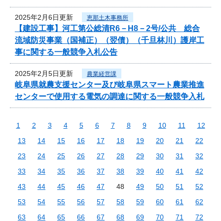
2025年2月6日更新
恵那土木事務所
【建設工事】河工第公総清R6－H8－2号/公共 総合
流域防災事業（国補正）（翌債）（千旦林川）護岸工
事に関する一般競争入札公告
2025年2月5日更新
農業経営課
岐阜県就農支援センター及び岐阜県スマート農業推進
センターで使用する電気の調達に関する一般競争入札
1
2
3
4
5
6
7
8
9
10
11
12
13
14
15
16
17
18
19
20
21
22
23
24
25
26
27
28
29
30
31
32
33
34
35
36
37
38
39
40
41
42
43
44
45
46
47
48
49
50
51
52
53
54
55
56
57
58
59
60
61
62
63
64
65
66
67
68
69
70
71
72