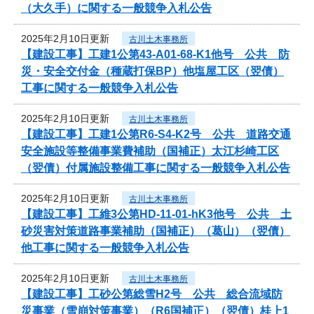
（大久手）に関する一般競争入札公告
2025年2月10日更新
古川土木事務所
【建設工事】工建1公第43-A01-68-K1他号 公共 防
災・安全交付金（種蔵打保BP）他塩屋工区（翌債）
工事に関する一般競争入札公告
2025年2月10日更新
古川土木事務所
【建設工事】工建1公第R6-S4-K2号 公共 道路交通
安全施設等整備事業費補助（国補正）太江杉崎工区
（翌債）付属施設整備工事に関する一般競争入札公告
2025年2月10日更新
古川土木事務所
【建設工事】工維3公第HD-11-01-hK3他号 公共 土
砂災害対策道路事業補助（国補正）（葛山）（翌債）
他工事に関する一般競争入札公告
2025年2月10日更新
古川土木事務所
【建設工事】工砂公第総雪H2号 公共 総合流域防
災事業（雪崩対策事業）（R6国補正）（翌債）桂上1