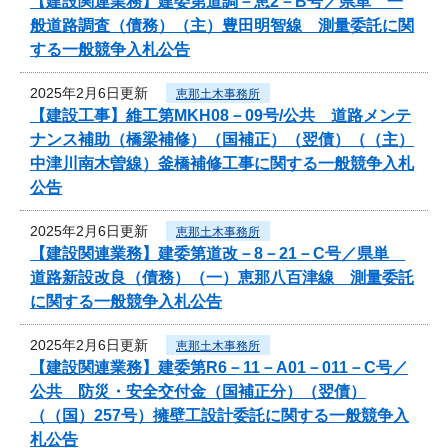
【建設関連業務】建委第道調－恵2－B号／県単 一
般道路調査（債務）（主）豊田明智線 測量委託に関
する一般競争入札公告
2025年2月6日更新
恵那土木事務所
【建設工事】維工第MKH08－09号/公共 道路メンテ
ナンス補助（橋梁補修）（国補正）（翌債）（（主）
中津川南木曽線）釜橋補修工事に関する一般競争入札
公告
2025年2月6日更新
恵那土木事務所
【建設関連業務】建委第道改－8－21－C号／県単
道路新設改良（債務）（一）恵那八百津線 測量委託
に関する一般競争入札公告
2025年2月6日更新
恵那土木事務所
【建設関連業務】建委第R6－11－A01－011－C号／
公共 防災・安全交付金（国補正分）（翌債）
（（国）257号）擁壁工設計委託に関する一般競争入
札公告