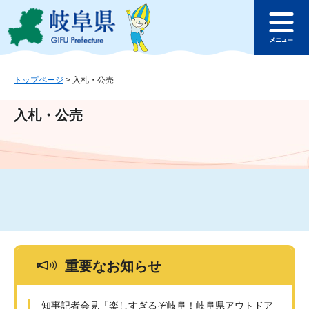
ペ
メ
このページの本文へ
ー
ニ
メ
ジ
ュ
ニ
の
ー
ュ
先
を
ー
頭
飛
トップページ
>
入札・公売
で
ば
す
し
入札・公売
。
て
本
文
へ
重要なお知らせ
知事記者会見「楽しすぎるぞ岐阜！岐阜県アウトドア