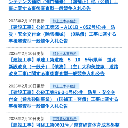
ンテナンス補助（洞門補修）（国補正）他（翌債）工
事に関する事後審査型一般競争入札公告
2025年2月10日更新
郡上土木事務所
【建設工事】公維工第55－A101B－05Z号/公共 防
災・安全交付金（除雪機械）（0県債）工事に関する
事後審査型一般競争入札公告
2025年2月10日更新
郡上土木事務所
【建設工事】単建工第道改－5－10－5号/県単 道路
新設改良（一般分）【債務】（主）大和美並線 道路
改良工事に関する事後審査型一般競争入札公告
2025年2月10日更新
郡上土木事務所
【建設工事】公砂工第R6-3-1号/公共 防災・安全交
付金（通常砂防事業）（国補正・翌債）工事に関する
事後審査型一般競争入札公告
2025年2月10日更新
可茂農林事務所
【建設工事】可経工第0601号／県営経営体育成基盤整