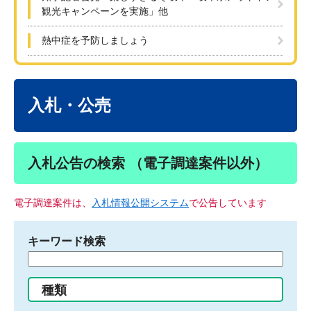
観光キャンペーンを実施」他
熱中症を予防しましょう
本
文
入札・公売
入札公告の検索 （電子調達案件以外）
電子調達案件は、
入札情報公開システム
で公告しています
キーワード検索
検
索
す
種類
る