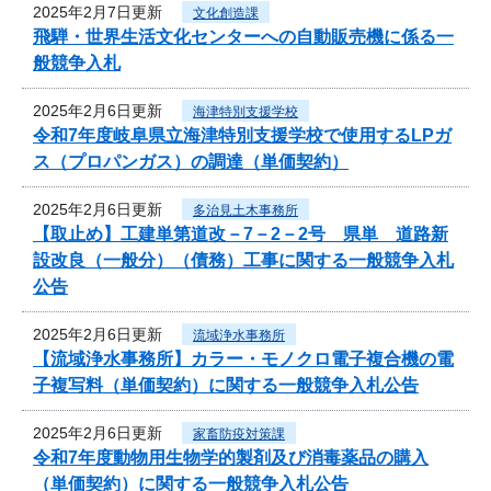
2025年2月7日更新
文化創造課
飛騨・世界生活文化センターへの自動販売機に係る一
般競争入札
2025年2月6日更新
海津特別支援学校
令和7年度岐阜県立海津特別支援学校で使用するLPガ
ス（プロパンガス）の調達（単価契約）
2025年2月6日更新
多治見土木事務所
【取止め】工建単第道改－7－2－2号 県単 道路新
設改良（一般分）（債務）工事に関する一般競争入札
公告
2025年2月6日更新
流域浄水事務所
【流域浄水事務所】カラー・モノクロ電子複合機の電
子複写料（単価契約）に関する一般競争入札公告
2025年2月6日更新
家畜防疫対策課
令和7年度動物用生物学的製剤及び消毒薬品の購入
（単価契約）に関する一般競争入札公告