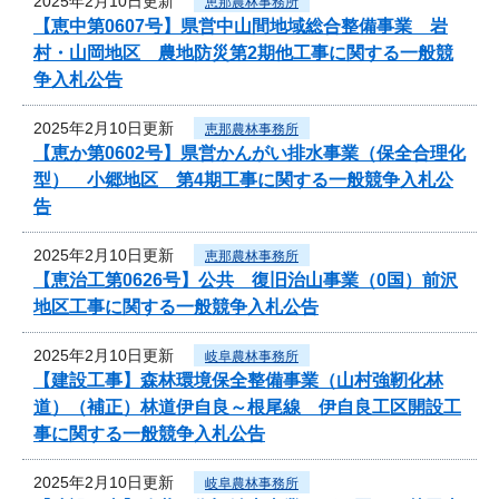
2025年2月10日更新
恵那農林事務所
【恵中第0607号】県営中山間地域総合整備事業 岩
村・山岡地区 農地防災第2期他工事に関する一般競
争入札公告
2025年2月10日更新
恵那農林事務所
【恵か第0602号】県営かんがい排水事業（保全合理化
型） 小郷地区 第4期工事に関する一般競争入札公
告
2025年2月10日更新
恵那農林事務所
【恵治工第0626号】公共 復旧治山事業（0国）前沢
地区工事に関する一般競争入札公告
2025年2月10日更新
岐阜農林事務所
【建設工事】森林環境保全整備事業（山村強靭化林
道）（補正）林道伊自良～根尾線 伊自良工区開設工
事に関する一般競争入札公告
2025年2月10日更新
岐阜農林事務所