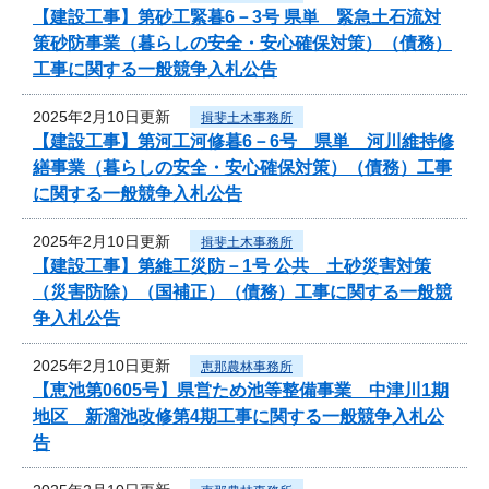
【建設工事】第砂工緊暮6－3号 県単 緊急土石流対
策砂防事業（暮らしの安全・安心確保対策）（債務）
工事に関する一般競争入札公告
2025年2月10日更新
揖斐土木事務所
【建設工事】第河工河修暮6－6号 県単 河川維持修
繕事業（暮らしの安全・安心確保対策）（債務）工事
に関する一般競争入札公告
2025年2月10日更新
揖斐土木事務所
【建設工事】第維工災防－1号 公共 土砂災害対策
（災害防除）（国補正）（債務）工事に関する一般競
争入札公告
2025年2月10日更新
恵那農林事務所
【恵池第0605号】県営ため池等整備事業 中津川1期
地区 新溜池改修第4期工事に関する一般競争入札公
告