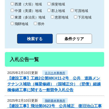
り
西濃（大垣）地域
揖斐地域
中濃（美濃）地域
郡上地域
可茂地域
東濃（多治見）地域
恵那地域
下呂地域
飛騨地域
県外
入札公告一覧
2025年2月10日更新
古川土木事務所
【建設工事】工維2公第MKH11-2号 公共 道路メン
テナンス補助（橋梁修繕）（国補正分）（翌債）細越
橋修繕工事に関する一般競争入札公告
2025年2月10日更新
飛騨農林事務所
【建設工事】飛治第0623号 公共補正 復旧治山工事