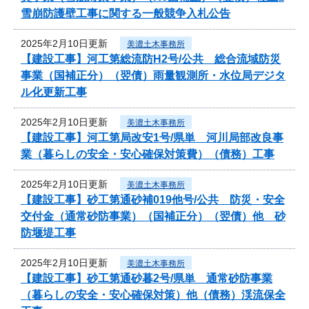
雪崩防護壁工事に関する一般競争入札公告
2025年2月10日更新
美濃土木事務所
【建設工事】河工第総流防H2号/公共 総合流域防災
事業（国補正分）（翌債）雨量観測所・水位局デジタ
ル化更新工事
2025年2月10日更新
美濃土木事務所
【建設工事】河工第局改安1号/県単 河川局部改良事
業（暮らしの安全・安心確保対策費）（債務）工事
2025年2月10日更新
美濃土木事務所
【建設工事】砂工第通砂補019他号/公共 防災・安全
交付金（通常砂防事業）（国補正分）（翌債）他 砂
防堰堤工事
2025年2月10日更新
美濃土木事務所
【建設工事】砂工第通砂暮2号/県単 通常砂防事業
（暮らしの安全・安心確保対策）他（債務）渓流保全