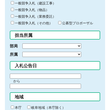
キ
一般競争入札（建設工事）
ー
一般競争入札（物品）
ワ
一般競争入札（業務委託）
ー
ド
一般競争入札（その他）
公募型プロポーザル
を
入
担当所属
力
部局
所属
入札公告日
期
から
間
期
の
間
始
地域
の
ま
終
り
わ
本庁
岐阜地域（本庁除く）