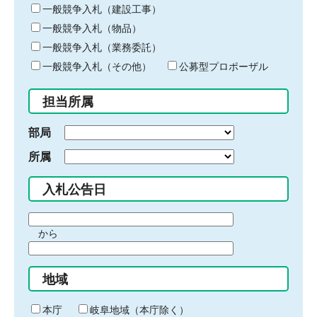
キ
一般競争入札（建設工事）
ー
一般競争入札（物品）
ワ
一般競争入札（業務委託）
ー
ド
一般競争入札（その他）
公募型プロポーザル
を
入
担当所属
力
部局
所属
入札公告日
期
から
間
期
の
間
始
地域
の
ま
終
り
わ
本庁
岐阜地域（本庁除く）