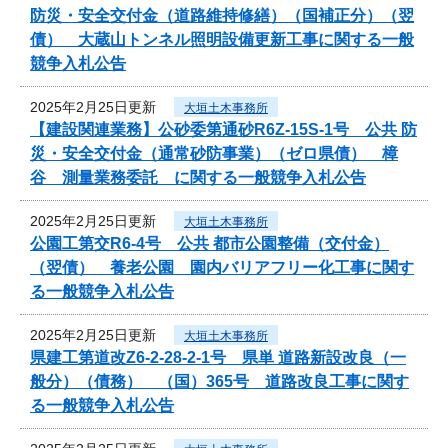
防災・安全交付金（道路維持修繕）（国補正分）（翌
債） 大蔵山トンネル照明設備更新工事に関する一般
競争入札公告
2025年2月25日更新
大垣土木事務所
【建設関連業務】公砂委第通砂R6Z-15S-1号 公共 防
災・安全交付金（通常砂防事業）（ゼロ県債） 樟
谷 測量業務委託 に関する一般競争入札公告
2025年2月25日更新
大垣土木事務所
公園工第交R6-4号 公共 都市公園整備（交付金）
（翌債） 養老公園 園内バリアフリー化工事に関す
る一般競争入札公告
2025年2月25日更新
大垣土木事務所
県建工第道改Z6-2-28-2-1号 県単 道路新設改良（一
般分）（債務） （国）365号 道路改良工事に関す
る一般競争入札公告