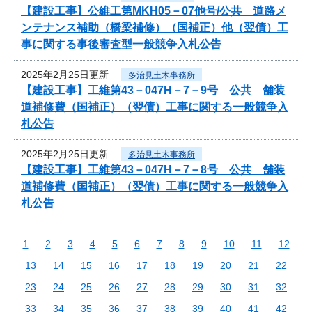
【建設工事】公維工第MKH05－07他号/公共 道路メ
ンテナンス補助（橋梁補修）（国補正）他（翌債）工
事に関する事後審査型一般競争入札公告
2025年2月25日更新
多治見土木事務所
【建設工事】工維第43－047H－7－9号 公共 舗装
道補修費（国補正）（翌債）工事に関する一般競争入
札公告
2025年2月25日更新
多治見土木事務所
【建設工事】工維第43－047H－7－8号 公共 舗装
道補修費（国補正）（翌債）工事に関する一般競争入
札公告
1
2
3
4
5
6
7
8
9
10
11
12
13
14
15
16
17
18
19
20
21
22
23
24
25
26
27
28
29
30
31
32
33
34
35
36
37
38
39
40
41
42