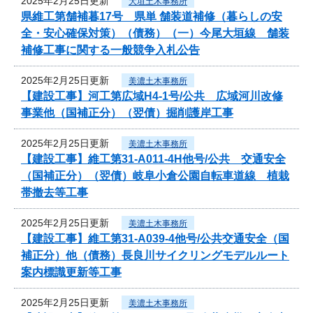
2025年2月25日更新
大垣土木事務所
県維工第舗補暮17号 県単 舗装道補修（暮らしの安
全・安心確保対策）（債務）（一）今尾大垣線 舗装
補修工事に関する一般競争入札公告
2025年2月25日更新
美濃土木事務所
【建設工事】河工第広域H4-1号/公共 広域河川改修
事業他（国補正分）（翌債）掘削護岸工事
2025年2月25日更新
美濃土木事務所
【建設工事】維工第31-A011-4H他号/公共 交通安全
（国補正分）（翌債）岐阜小倉公園自転車道線 植栽
帯撤去等工事
2025年2月25日更新
美濃土木事務所
【建設工事】維工第31-A039-4他号/公共交通安全（国
補正分）他（債務）長良川サイクリングモデルルート
案内標識更新等工事
2025年2月25日更新
美濃土木事務所