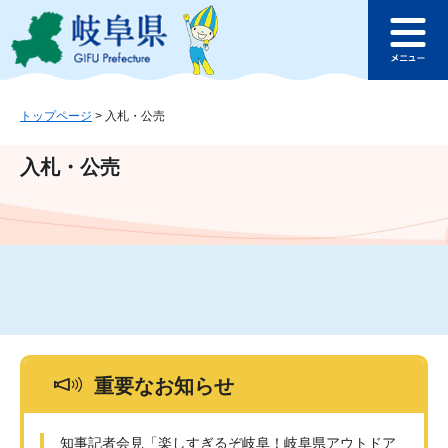
ペ
メ
このページの本文へ
ー
ニ
メ
ジ
ュ
ニ
の
ー
ュ
先
を
ー
頭
飛
トップページ
>
入札・公売
で
ば
す
し
入札・公売
。
て
本
文
へ
重要なお知らせ
知事記者会見「楽しすぎるぞ岐阜！岐阜県アウトドア