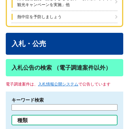
観光キャンペーンを実施」他
熱中症を予防しましょう
本
文
入札・公売
入札公告の検索 （電子調達案件以外）
電子調達案件は、
入札情報公開システム
で公告しています
キーワード検索
検
索
す
種類
る