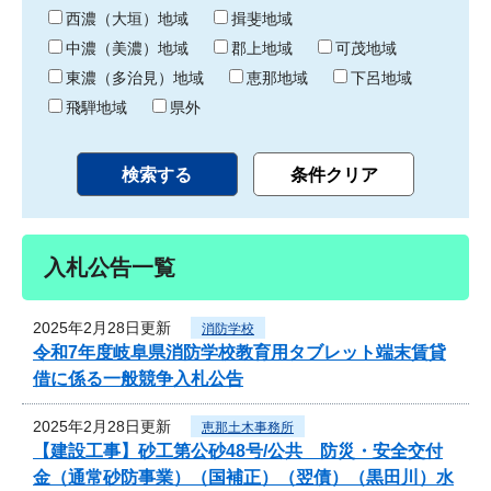
り
西濃（大垣）地域
揖斐地域
中濃（美濃）地域
郡上地域
可茂地域
東濃（多治見）地域
恵那地域
下呂地域
飛騨地域
県外
入札公告一覧
2025年2月28日更新
消防学校
令和7年度岐阜県消防学校教育用タブレット端末賃貸
借に係る一般競争入札公告
2025年2月28日更新
恵那土木事務所
【建設工事】砂工第公砂48号/公共 防災・安全交付
金（通常砂防事業）（国補正）（翌債）（黒田川）水