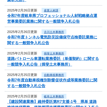
2025年2月26日更新
産業人材課
令和7年度岐阜県プロフェッショナル人材戦略拠点運
営事業委託業務に関する一般競争入札公告
2025年2月26日更新
古川土木事務所
令和7年度トンネル電気防災設備保守点検委託業務に
関する一般競争入札公告
2025年2月26日更新
揖斐土木事務所
道路パトロール車運転業務委託（単価契約）に関する
一般競争入札公告（揖斐土木事務所）
2025年2月25日更新
自動車税事務所
令和7年度自動車税種別割督促状作成等業務委託に関
する一般競争入札公告
2025年2月25日更新
岐阜土木事務所
【建設関連業務】維持委託第R7支援-1号 県単 道路