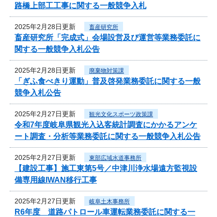
路橋上部工工事に関する一般競争入札
2025年2月28日更新
畜産研究所
畜産研究所「完成式」会場設営及び運営等業務委託に
関する一般競争入札公告
2025年2月28日更新
廃棄物対策課
「ぎふ食べきり運動」普及啓発業務委託に関する一般
競争入札公告
2025年2月27日更新
観光文化スポーツ政策課
令和7年度岐阜県観光入込客統計調査にかかるアンケ
ート調査・分析等業務委託に関する一般競争入札公告
2025年2月27日更新
東部広域水道事務所
【建設工事】施工東第5号／中津川浄水場遠方監視設
備専用線IWAN移行工事
2025年2月27日更新
岐阜土木事務所
R6年度 道路パトロール車運転業務委託に関する一