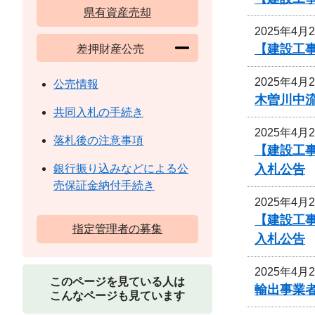
県有資産売却
2025年4月
【建設工事
差押財産公売
2025年4月
公売情報
木曽川中
共同入札の手続き
2025年4月
落札後の注意事項
【建設工事
入札公告
銀行振り込みなどによる公
売保証金納付手続き
2025年4月
【建設工事
指定管理者の募集
入札公告
2025年4月
このページを見ている人は
輸出事業
こんなページも見ています