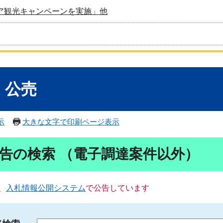
ア観光キャンペーンを実施」他
・公売
示
大きな文字で印刷ページ表示
告の検索 （電子調達案件以外）
、
入札情報公開システム
で公告しています