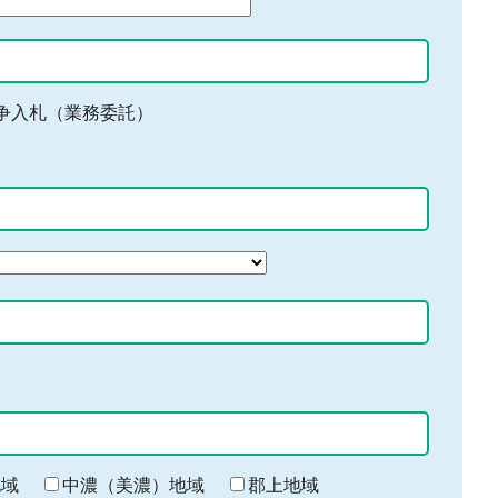
争入札（業務委託）
地域
中濃（美濃）地域
郡上地域