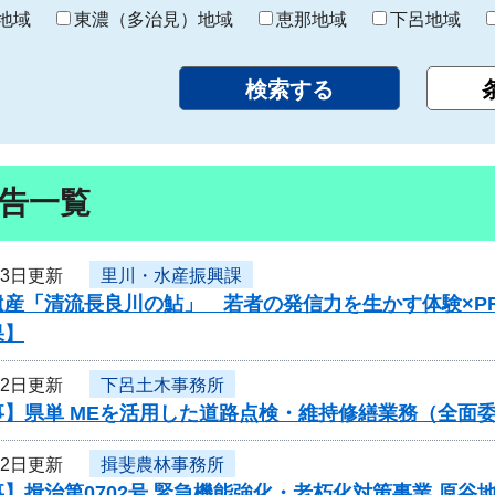
り
地域
東濃（多治見）地域
恵那地域
下呂地域
告一覧
23日更新
里川・水産振興課
遺産「清流長良川の鮎」 若者の発信力を生かす体験×P
果】
22日更新
下呂土木事務所
事】県単 MEを活用した道路点検・維持修繕業務（全面
22日更新
揖斐農林事務所
】揖治第0702号 緊急機能強化・老朽化対策事業 原