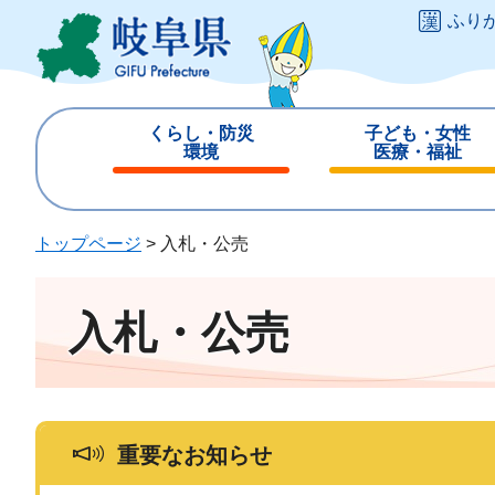
ペ
メ
ふり
ー
ニ
ジ
ュ
の
ー
先
を
くらし・防災
子ども・女性
頭
飛
環境
医療・福祉
で
ば
閉
閉
す
し
じ
じ
。
て
る
る
トップページ
>
入札・公売
本
文
へ
入札・公売
重要なお知らせ