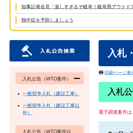
知事記者会見「楽しすぎるぞ岐阜！岐阜県アウトド
熱中症を予防しましょう
本
入札
文
印刷ページ表
入札公告（WTO案件）
入札公
一般競争入札（建設工事）
一般競争入札（建設工事以
電子調達案件は
外）
入札公告（WTO案件以