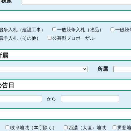
ド検索
検
索
す
る
キ
競争入札（建設工事）
一般競争入札（物品）
一般競
ー
競争入札（その他）
公募型プロポーザル
ワ
ー
所属
ド
を
所属
入
力
公告日
から
期
間
の
終
わ
岐阜地域（本庁除く）
西濃（大垣）地域
揖斐