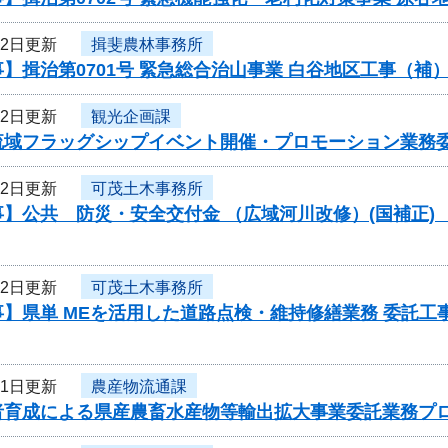
22日更新
揖斐農林事務所
】揖治第0701号 緊急総合治山事業 白谷地区工事（
22日更新
観光企画課
流域フラッグシップイベント開催・プロモーション業務
22日更新
可茂土木事務所
】公共 防災・安全交付金 （広域河川改修）(国補正) 
22日更新
可茂土木事務所
】県単 MEを活用した道路点検・維持修繕業務 委託工事
21日更新
農産物流通課
者育成による県産農畜水産物等輸出拡大事業委託業務プ