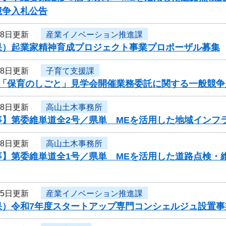
競争入札公告
18日更新
産業イノベーション推進課
果）起業家精神育成プロジェクト事業プロポーザル募集
18日更新
子育て支援課
度「保育のしごと」見学会開催業務委託に関する一般競争
18日更新
高山土木事務所
事】第委維単道全2号／県単 MEを活用した地域インフ
18日更新
高山土木事務所
事】第委維単道全1号／県単 MEを活用した道路点検・
15日更新
産業イノベーション推進課
果）令和7年度スタートアップ専門コンシェルジュ設置事