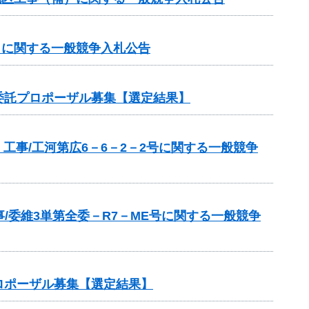
補）に関する一般競争入札公告
委託プロポーザル募集【選定結果】
工事/工河第広6－6－2－2号に関する一般競争
/委維3単第全委－R7－ME号に関する一般競争
ロポーザル募集【選定結果】