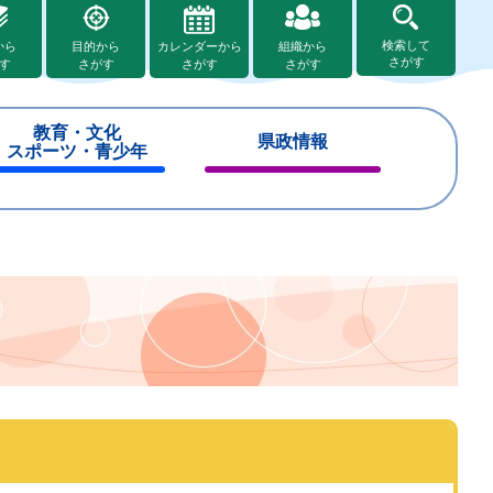
検索して
から
目的から
カレンダーから
組織から
さがす
す
さがす
さがす
さがす
教育・文化
県政情報
スポーツ・青少年
閉
閉
じ
じ
る
る