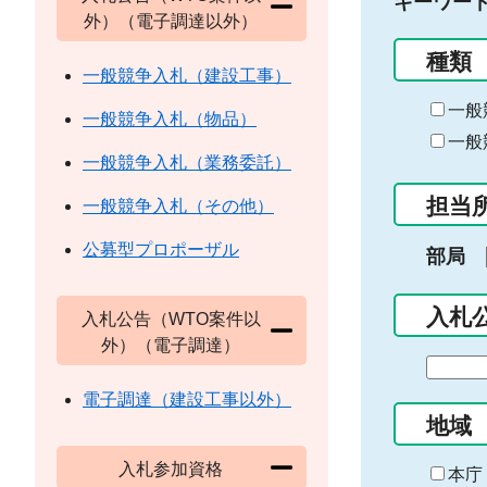
キーワー
外）（電子調達以外）
種類
一般競争入札（建設工事）
一般
一般競争入札（物品）
一般
一般競争入札（業務委託）
担当
一般競争入札（その他）
公募型プロポーザル
部局
入札
入札公告（WTO案件以
外）（電子調達）
期
間
電子調達（建設工事以外）
の
地域
始
入札参加資格
ま
本庁