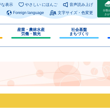
このページの本文へ
がな表示
やさしい にほんご
音声読み上げ
分類
Foreign language
文字サイズ・色変更
さが
産業・農林水産
社会基盤
労働・観光
まちづくり
閉
閉
じ
じ
る
る