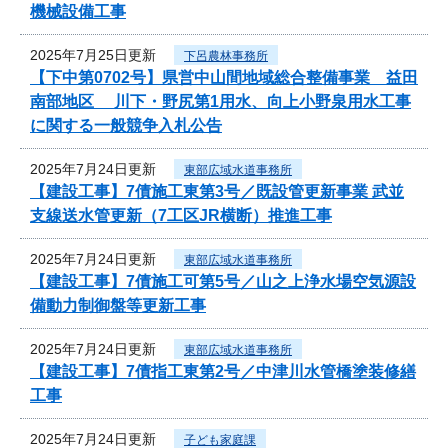
機械設備工事
2025年7月25日更新
下呂農林事務所
【下中第0702号】県営中山間地域総合整備事業 益田
南部地区 川下・野尻第1用水、向上小野泉用水工事
に関する一般競争入札公告
2025年7月24日更新
東部広域水道事務所
【建設工事】7債施工東第3号／既設管更新事業 武並
支線送水管更新（7工区JR横断）推進工事
2025年7月24日更新
東部広域水道事務所
【建設工事】7債施工可第5号／山之上浄水場空気源設
備動力制御盤等更新工事
2025年7月24日更新
東部広域水道事務所
【建設工事】7債指工東第2号／中津川水管橋塗装修繕
工事
2025年7月24日更新
子ども家庭課