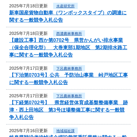
2025年7月18日更新
水産研究所
新車国産貨物自動車（ワンボックスタイプ）の調達に
関する一般競争入札公告
2025年7月18日更新
西濃農林事務所
【建設工事】西か第0702号 県営かんがい排水事業
（保全合理化型） 大巻東部1期地区 第2期排水路工
事に関する一般競争入札公告
2025年7月17日更新
下呂農林事務所
【下治第0703号】公共 予防治山事業 峠戸地区工事
に関する一般競争入札公告
2025年7月17日更新
下呂農林事務所
【下経第0702号】 県営経営体育成基盤整備事業 跡
津・西上田地区 第3号ほ場整備工事に関する一般競
争入札公告
2025年7月16日更新
地域福祉課