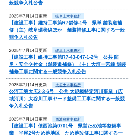
般競争入札公告
2025年7月14日更新
岐阜土木事務所
【建設工事】維持工事第R7舗修-1号 県単 舗装道補
修（主）岐阜環状線ほか 舗装補修工事に関する一般
競争入札公告
2025年7月14日更新
岐阜土木事務所
【建設工事】維持工事第R7-43-047-1-2号 公共 防
災・安全交付金（舗装道補修）（主）大垣一宮線 舗装
補修工事に関する一般競争入札公告
2025年7月14日更新
大垣土木事務所
公河工第大広2-3-6号 公共 大規模特定河川事業（広
域河川）大谷川工事ヤード整備工工事に関する一般競
争入札公告
2025年7月14日更新
西濃農林事務所
【建設工事】債西池第0701号 県営ため池等整備事
業 平尾2号ため池地区 ため池改修工事に関する一