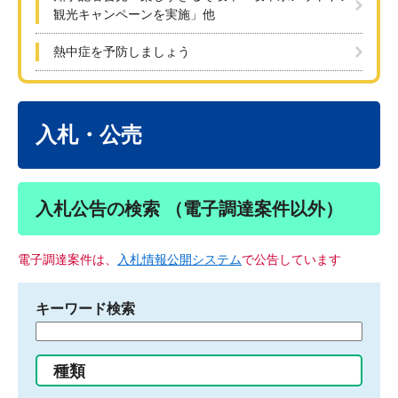
観光キャンペーンを実施」他
熱中症を予防しましょう
本
文
入札・公売
入札公告の検索 （電子調達案件以外）
電子調達案件は、
入札情報公開システム
で公告しています
キーワード検索
検
索
す
種類
る