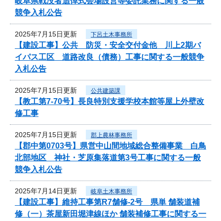
岐阜県戦没者追悼式会場設営等委託業務に関する一般
競争入札公告
2025年7月15日更新
下呂土木事務所
【建設工事】公共 防災・安全交付金他 川上2期バ
イパス工区 道路改良（債務）工事に関する一般競争
入札公告
2025年7月15日更新
公共建築課
【教工第7-70号】長良特別支援学校本館等屋上外壁改
修工事
2025年7月15日更新
郡上農林事務所
【郡中第0703号】県営中山間地域総合整備事業 白鳥
北部地区 神社・芝原集落道第3号工事に関する一般
競争入札公告
2025年7月14日更新
岐阜土木事務所
【建設工事】維持工事第R7舗修-2号 県単 舗装道補
修（一）茶屋新田堀津線ほか 舗装補修工事に関する一