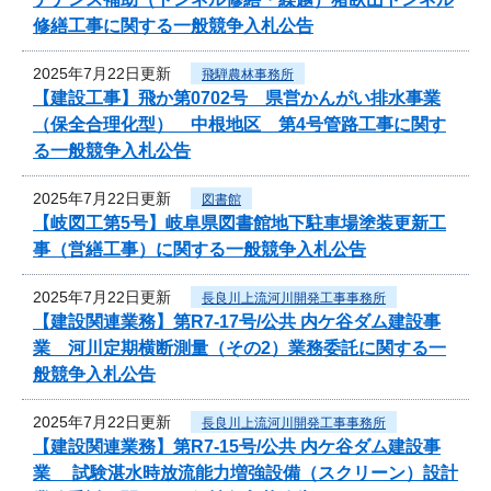
修繕工事に関する一般競争入札公告
2025年7月22日更新
飛騨農林事務所
【建設工事】飛か第0702号 県営かんがい排水事業
（保全合理化型） 中根地区 第4号管路工事に関す
る一般競争入札公告
2025年7月22日更新
図書館
【岐図工第5号】岐阜県図書館地下駐車場塗装更新工
事（営繕工事）に関する一般競争入札公告
2025年7月22日更新
長良川上流河川開発工事事務所
【建設関連業務】第R7-17号/公共 内ケ谷ダム建設事
業 河川定期横断測量（その2）業務委託に関する一
般競争入札公告
2025年7月22日更新
長良川上流河川開発工事事務所
【建設関連業務】第R7-15号/公共 内ケ谷ダム建設事
業 試験湛水時放流能力増強設備（スクリーン）設計