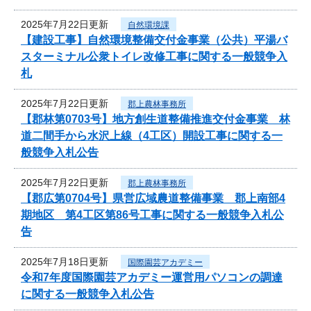
2025年7月22日更新
自然環境課
【建設工事】自然環境整備交付金事業（公共）平湯バ
スターミナル公衆トイレ改修工事に関する一般競争入
札
2025年7月22日更新
郡上農林事務所
【郡林第0703号】地方創生道整備推進交付金事業 林
道二間手から水沢上線（4工区）開設工事に関する一
般競争入札公告
2025年7月22日更新
郡上農林事務所
【郡広第0704号】県営広域農道整備事業 郡上南部4
期地区 第4工区第86号工事に関する一般競争入札公
告
2025年7月18日更新
国際園芸アカデミー
令和7年度国際園芸アカデミー運営用パソコンの調達
に関する一般競争入札公告