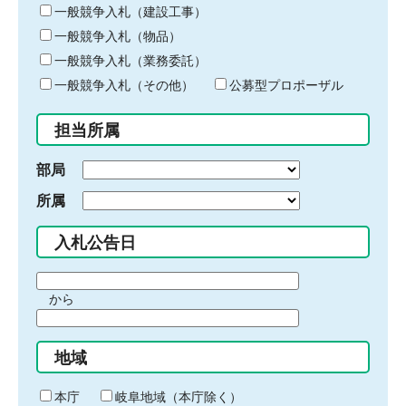
キ
一般競争入札（建設工事）
ー
一般競争入札（物品）
ワ
一般競争入札（業務委託）
ー
ド
一般競争入札（その他）
公募型プロポーザル
を
入
担当所属
力
部局
所属
入札公告日
期
から
間
期
の
間
始
地域
の
ま
終
り
わ
本庁
岐阜地域（本庁除く）