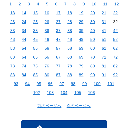
1
2
3
4
5
6
7
8
9
10
11
12
13
14
15
16
17
18
19
20
21
22
23
24
25
26
27
28
29
30
31
32
33
34
35
36
37
38
39
40
41
42
43
44
45
46
47
48
49
50
51
52
53
54
55
56
57
58
59
60
61
62
63
64
65
66
67
68
69
70
71
72
73
74
75
76
77
78
79
80
81
82
83
84
85
86
87
88
89
90
91
92
93
94
95
96
97
98
99
100
101
102
103
104
105
106
前のページへ
次のページへ