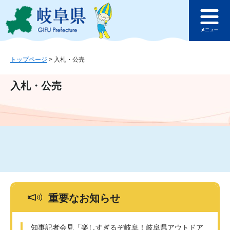
ペ
メ
このページの本文へ
ー
ニ
メ
ジ
ュ
ニ
の
ー
ュ
先
を
ー
頭
飛
トップページ
>
入札・公売
で
ば
す
し
入札・公売
。
て
本
文
へ
重要なお知らせ
知事記者会見「楽しすぎるぞ岐阜！岐阜県アウトドア