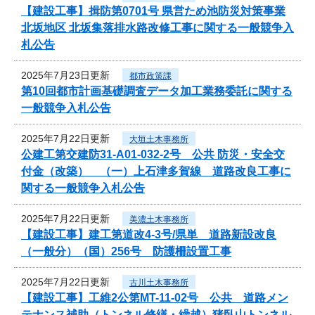
【建設工事】揖防第0701号 県営ため池防災対策事業
北坂地区 北坂集落排水路改修工事に関する一般競争入
札公告
2025年7月23日更新
都市政策課
第10回都市計画基礎調査データ加工業務委託に関する
一般競争入札公告
2025年7月22日更新
大垣土木事務所
公建工第交建防31-A01-032-2号 公共 防災・安全交
付金（改築） （一）上石津多賀線 道路改良工事に
関する一般競争入札公告
2025年7月22日更新
美濃土木事務所
【建設工事】建工第道改4-3号/県単 道路新設改良
（一般分）（国）256号 防護柵設置工事
2025年7月22日更新
古川土木事務所
【建設工事】工維2公第MT-11-02号 公共 道路メン
テナンス補助（トンネル修繕・繰越）猪臥山トンネル