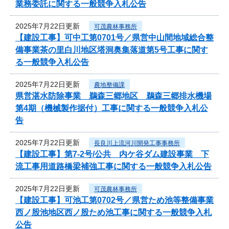
業務委託に関する一般競争入札公告
2025年7月22日更新
可茂農林事務所
【建設工事】可中工第0701号／県営中山間地域総合整
備事業茶の里白川地区塔洞奥集落道第5号工事に関す
る一般競争入札公告
2025年7月22日更新
農地整備課
県営湛水防除事業 鵜森三郷地区 鵜森三郷排水機場
第4期（機械製作据付）工事に関する一般競争入札公
告
2025年7月22日更新
長良川上流河川開発工事事務所
【建設工事】第7-2号/公共 内ケ谷ダム建設事業 下
流工事用道路橋梁補強工事に関する一般競争入札公告
2025年7月22日更新
可茂農林事務所
【建設工事】可池工第0702号／県営ため池等整備事業
西ノ股池地区西ノ股ため池工事に関する一般競争入札
公告