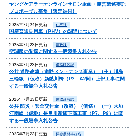
ヤングケアラーオンラインサロン企画・運営業務委託
プロポーザル募集【選定結果】
2025年7月24日更新
住宅課
国産普通乗用車（PHV）の調達について
2025年7月23日更新
農政課
空調服の調達に関する一般競争入札公告
2025年7月23日更新
道路建設課
公共 道路改築（道路メンテナンス事業） （主）川島
三輪線 （仮称）新藍川橋（P2－A2間）上部工事に関
する一般競争入札公告
2025年7月23日更新
道路建設課
公共 防災・安全交付金（改築）（債務） （一）大垣
江南線（仮称）長良川新橋下部工事（P7、P8）に関
する一般競争入札公告
2025年7月23日更新
揖斐農林事務所