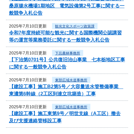
桑原揚水機場1期地区 電気設備第2号工事に関する一
般競争入札公告
2025年7月10日更新
観光文化スポーツ政策課
令和7年度持続可能な観光に関する国際機関公認講習
等の運営等業務委託に関する一般競争入札公告
2025年7月10日更新
下呂農林事務所
【下治第0701号】公共復旧治山事業 七本栃地区工事
に関する一般競争入札公告
2025年7月10日更新
東部広域水道事務所
【建設工事】施工B2第5号／大容量送水管整備事業
東濃第6幹線（2工区到達立坑築造）工事
2025年7月10日更新
東部広域水道事務所
【建設工事】施工東第9号／明世支線（A工区）撤去
及び支援連絡管移設工事