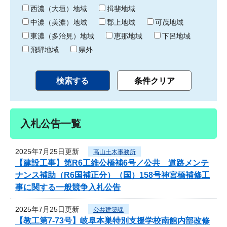
り
西濃（大垣）地域
揖斐地域
中濃（美濃）地域
郡上地域
可茂地域
東濃（多治見）地域
恵那地域
下呂地域
飛騨地域
県外
入札公告一覧
2025年7月25日更新
高山土木事務所
【建設工事】第R6工維公橋補6号／公共 道路メンテ
ナンス補助（R6国補正分）（国）158号神宮橋補修工
事に関する一般競争入札公告
2025年7月25日更新
公共建築課
【教工第7-73号】岐阜本巣特別支援学校南館内部改修