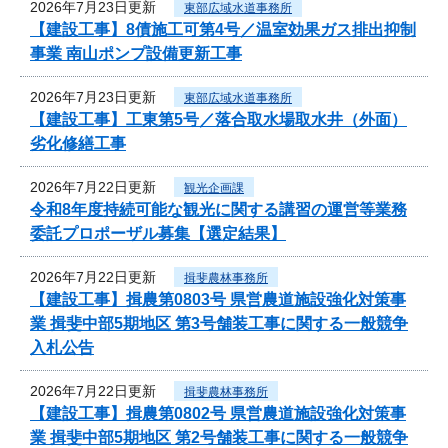
2026年7月23日更新
東部広域水道事務所
【建設工事】8債施工可第4号／温室効果ガス排出抑制
事業 南山ポンプ設備更新工事
2026年7月23日更新
東部広域水道事務所
【建設工事】工東第5号／落合取水場取水井（外面）
劣化修繕工事
2026年7月22日更新
観光企画課
令和8年度持続可能な観光に関する講習の運営等業務
委託プロポーザル募集【選定結果】
2026年7月22日更新
揖斐農林事務所
【建設工事】揖農第0803号 県営農道施設強化対策事
業 揖斐中部5期地区 第3号舗装工事に関する一般競争
入札公告
2026年7月22日更新
揖斐農林事務所
【建設工事】揖農第0802号 県営農道施設強化対策事
業 揖斐中部5期地区 第2号舗装工事に関する一般競争