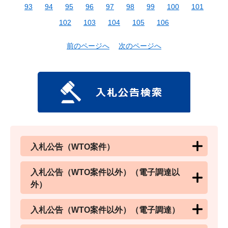
93
94
95
96
97
98
99
100
101
102
103
104
105
106
前のページへ
次のページへ
入札公告（WTO案件）
入札公告（WTO案件以外）（電子調達以
外）
入札公告（WTO案件以外）（電子調達）