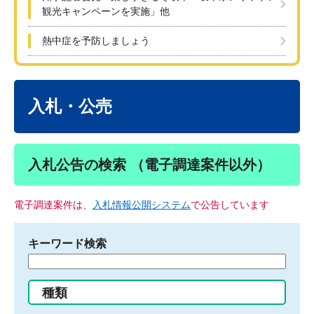
観光キャンペーンを実施」他
熱中症を予防しましょう
本
文
入札・公売
入札公告の検索 （電子調達案件以外）
電子調達案件は、
入札情報公開システム
で公告しています
キーワード検索
検
索
す
種類
る