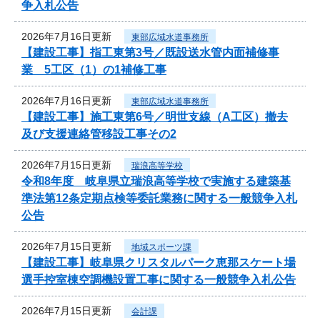
争入札公告
2026年7月16日更新
東部広域水道事務所
【建設工事】指工東第3号／既設送水管内面補修事
業 5工区（1）の1補修工事
2026年7月16日更新
東部広域水道事務所
【建設工事】施工東第6号／明世支線（A工区）撤去
及び支援連絡管移設工事その2
2026年7月15日更新
瑞浪高等学校
令和8年度 岐阜県立瑞浪高等学校で実施する建築基
準法第12条定期点検等委託業務に関する一般競争入札
公告
2026年7月15日更新
地域スポーツ課
【建設工事】岐阜県クリスタルパーク恵那スケート場
選手控室棟空調機設置工事に関する一般競争入札公告
2026年7月15日更新
会計課