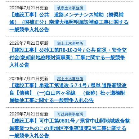
2026年7月21日更新
岐阜土木事務所
【建設工事】公共 道路メンテナンス補助（橋梁補
修）（国補正分）南濃大橋照明施設補修工事に関する
一般競争入札公告
2026年7月21日更新
郡上土木事務所
【建設工事】公砂工第R8-10-3号 / 公共 防災・安全交
付金(急傾斜地崩壊対策事業）工事に関する一般競争
入札公告
2026年7月21日更新
郡上土木事務所
【建設工事】単建工第道改-5-7-1号 / 県単 道路新設改
良【債務】（一)白山内ヶ谷線 （仮称）松ヶ瀬橋附
属物他工事に関する一般競争入札公告
2026年7月21日更新
可茂農林事務所
【建設工事】可中工第0801号／県営中山間地域総合整
備事業つちのこの里地区平集落道第2号工事に関する
一般競争入札公告