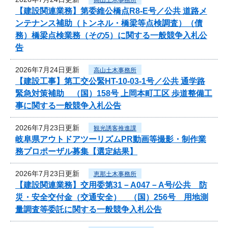
【建設関連業務】第委維公橋点R8-E号／公共 道路メ
ンテナンス補助（トンネル・橋梁等点検調査）（債
務）橋梁点検業務（その5）に関する一般競争入札公
告
2026年7月24日更新
高山土木事務所
【建設工事】第工交公緊HT-10-03-1号／公共 通学路
緊急対策補助 （国）158号 上岡本町工区 歩道整備工
事に関する一般競争入札公告
2026年7月23日更新
観光誘客推進課
岐阜県アウトドアツーリズムPR動画等撮影・制作業
務プロポーザル募集【選定結果】
2026年7月23日更新
恵那土木事務所
【建設関連業務】交用委第31－A047－A号/公共 防
災・安全交付金（交通安全） （国）256号 用地測
量調査等委託に関する一般競争入札公告