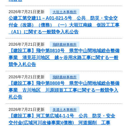
2026年7月21日更新
大垣土木事務所
公建工第交建11－A01-021-5号 公共 防災・安全交
付金（改築）（債務） （一）大垣江南線 仮設工工事
（A1）に関する一般競争入札公告
2026年7月21日更新
飛騨農林事務所
【建設工事】飛中第0810号 県営中山間地域総合整備
事業 清見荘川地区 越ヶ谷用水路工事に関する一般
競争入札公告
2026年7月21日更新
飛騨農林事務所
【建設工事】飛中第0808号 県営中山間地域総合整備
事業 古川地区 川原頭首工工事に関する一般競争入
札公告
2026年7月21日更新
美濃土木事務所
【建設工事】河工第広域4-1-1号 公共 防災・安全
交付金(広域河川改修事業)(債務) 河道掘削 工事