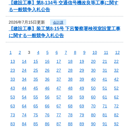
【建設工事】第8-134号 交通信号機改良等工事に関す
る一般競争入札公告
2026年7月15日更新
会計課
【建設工事】装工第8-15号 下呂警察署検視室設置工事
に関する一般競争入札公告
1
2
3
4
5
6
7
8
9
10
11
12
13
14
15
16
17
18
19
20
21
22
23
24
25
26
27
28
29
30
31
32
33
34
35
36
37
38
39
40
41
42
43
44
45
46
47
48
49
50
51
52
53
54
55
56
57
58
59
60
61
62
63
64
65
66
67
68
69
70
71
72
73
74
75
76
77
78
79
80
81
82
83
84
85
86
87
88
89
90
91
92