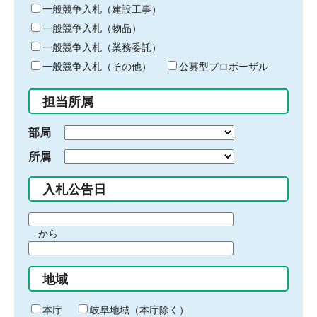
キ
一般競争入札（建設工事）
ー
一般競争入札（物品）
ワ
一般競争入札（業務委託）
ー
ド
一般競争入札（その他）
公募型プロポーザル
を
入
担当所属
力
部局
所属
入札公告日
期
から
間
期
の
間
始
地域
の
ま
終
り
わ
本庁
岐阜地域（本庁除く）