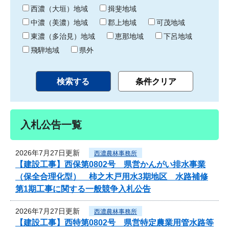
り
西濃（大垣）地域
揖斐地域
中濃（美濃）地域
郡上地域
可茂地域
東濃（多治見）地域
恵那地域
下呂地域
飛騨地域
県外
入札公告一覧
2026年7月27日更新
西濃農林事務所
【建設工事】西保第0802号 県営かんがい排水事業
（保全合理化型） 柿之木戸用水3期地区 水路補修
第1期工事に関する一般競争入札公告
2026年7月27日更新
西濃農林事務所
【建設工事】西特第0802号 県営特定農業用管水路等