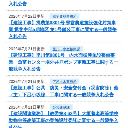
入札公告
2026年7月22日更新
揖斐農林事務所
【建設工事】揖農第0801号 県営農道施設強化対策事
業 揖斐中部5期地区 第1号舗装工事に関する一般競争
入札公告
2026年7月21日更新
里川・水産振興課
【建設工事】里川第0801号 内水面振興施設整備事
業 魚苗センター場外井戸ポンプ更新工事に関する一
般競争入札公告
2026年7月21日更新
下呂土木事務所
【建設工事】公共 防災・安全交付金（災害防除）他
（主）下呂小坂線 工事に関する一般競争入札公告
2026年7月21日更新
公共建築課
【建設関連業務】【教委第8-63号】大垣養老高等学校
動物舎等改築工事の実施設計委託に関する一般競争入
札公告