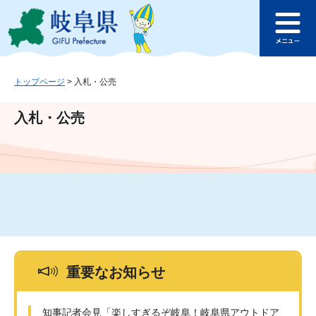
ペ
メ
このページの本文へ
ー
ニ
メ
ジ
ュ
ニ
の
ー
ュ
先
を
ー
頭
飛
トップページ
>
入札・公売
で
ば
す
し
入札・公売
。
て
本
文
へ
重要なお知らせ
知事記者会見「楽しすぎるぞ岐阜！岐阜県アウトドア