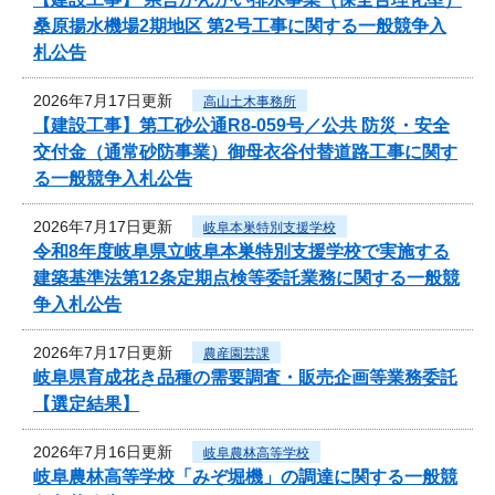
桑原揚水機場2期地区 第2号工事に関する一般競争入
札公告
2026年7月17日更新
高山土木事務所
【建設工事】第工砂公通R8-059号／公共 防災・安全
交付金（通常砂防事業）御母衣谷付替道路工事に関す
る一般競争入札公告
2026年7月17日更新
岐阜本巣特別支援学校
令和8年度岐阜県立岐阜本巣特別支援学校で実施する
建築基準法第12条定期点検等委託業務に関する一般競
争入札公告
2026年7月17日更新
農産園芸課
岐阜県育成花き品種の需要調査・販売企画等業務委託
【選定結果】
2026年7月16日更新
岐阜農林高等学校
岐阜農林高等学校「みぞ堀機」の調達に関する一般競