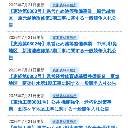
2026年7月21日更新
恵那農林事務所
【恵池第0803号】県営ため池等整備事業 原元越地
区 原元越池改修第1期工事に関する一般競争入札公
告
2026年7月21日更新
恵那農林事務所
【恵池第0802号】県営ため池等整備事業 中津川1期
地区 新溜池改修第7期工事に関する一般競争入札公
告
2026年7月21日更新
恵那農林事務所
【恵経第0802号】県営経営体育成基盤整備事業 夏焼
地区 暗渠排水第1期工事に関する一般競争入札公告
2026年7月21日更新
東濃農林事務所
【東治工第0801号】公共 機能強化・老朽化対策事
業 五郎ヶ平地区工事に関する一般競争入札公告
2026年7月21日更新
岐阜農林事務所
【建設工事】 県営かんがい排水事業（保全合理化型）