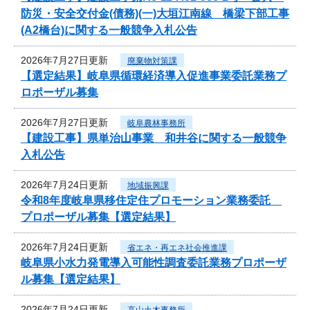
防災・安全交付金(債務)(一)大垣江南線 橋梁下部工事
(A2橋台)に関する一般競争入札公告
2026年7月27日更新
廃棄物対策課
【選定結果】岐阜県循環経済導入促進事業委託業務プ
ロポーザル募集
2026年7月27日更新
岐阜農林事務所
【建設工事】県単治山事業 和井谷に関する一般競争
入札公告
2026年7月24日更新
地域振興課
令和8年度岐阜県移住定住プロモーション業務委託
プロポーザル募集【選定結果】
2026年7月24日更新
省エネ・再エネ社会推進課
岐阜県小水力発電導入可能性調査委託業務プロポーザ
ル募集【選定結果】
2026年7月24日更新
高山土木事務所