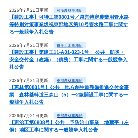
2026年7月21日更新
可茂農林事務所
【建設工事】可特工第0801号／県営特定農業用管水路
等特別対策事業坂祝東部地区第10号管水路工事に関す
る一般競争入札公告
2026年7月21日更新
揖斐土木事務所
【建設工事】第建工11-A01-023-1号 公共 防災・
安全交付金（改築）（債務）工事に関する一般競争入
札公告
2026年7月21日更新
恵那農林事務所
【恵林第0801号】公共 地方創生道整備推進交付金事
業 森林基幹道三森山（5）ー2線開設工事に関する一
般競争入札公告
2026年7月21日更新
恵那農林事務所
【恵治工第0808号】公共 予防治山事業 地蔵平（左
俣）地区工事に関する一般競争入札公告