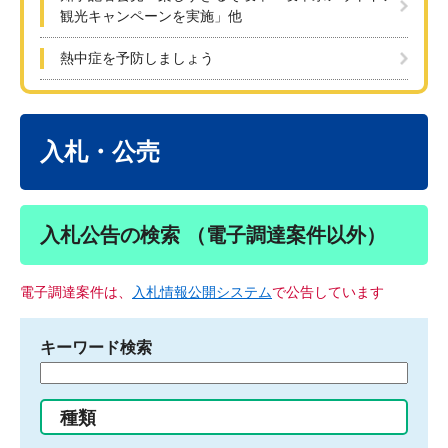
観光キャンペーンを実施」他
熱中症を予防しましょう
本
文
入札・公売
入札公告の検索 （電子調達案件以外）
電子調達案件は、
入札情報公開システム
で公告しています
キーワード検索
検
索
す
種類
る