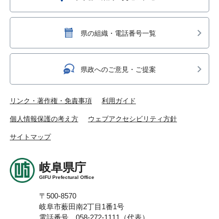
県の組織・電話番号一覧
県政へのご意見・ご提案
リンク・著作権・免責事項
利用ガイド
個人情報保護の考え方
ウェブアクセシビリティ方針
サイトマップ
岐阜県庁
GIFU Prefectural Office
〒500-8570
岐阜市薮田南2丁目1番1号
電話番号 058-272-1111（代表）