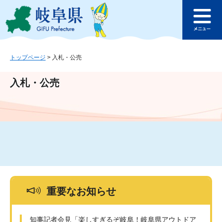
ペ
メ
このページの本文へ
ー
ニ
メ
ジ
ュ
ニ
の
ー
ュ
先
を
ー
頭
飛
トップページ
>
入札・公売
で
ば
す
し
入札・公売
。
て
本
文
へ
重要なお知らせ
知事記者会見「楽しすぎるぞ岐阜！岐阜県アウトドア