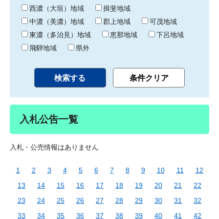
り
西濃（大垣）地域
揖斐地域
中濃（美濃）地域
郡上地域
可茂地域
東濃（多治見）地域
恵那地域
下呂地域
飛騨地域
県外
入札公告一覧
入札・公売情報はありません
1
2
3
4
5
6
7
8
9
10
11
12
13
14
15
16
17
18
19
20
21
22
23
24
25
26
27
28
29
30
31
32
33
34
35
36
37
38
39
40
41
42