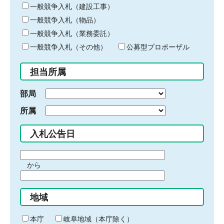
キ
一般競争入札（建設工事）
ー
一般競争入札（物品）
ワ
一般競争入札（業務委託）
ー
ド
一般競争入札（その他）
公募型プロポーザル
を
入
担当所属
力
部局
所属
入札公告日
期
から
間
期
の
間
始
地域
の
ま
終
り
わ
本庁
岐阜地域（本庁除く）