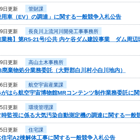
19日更新
管財課
乗用車（EV）の調達」に関する一般競争入札公告
19日更新
長良川上流河川開発工事事務所
業務】第R5-21号/公共 内ケ谷ダム建設事業 ダム
19日更新
高山土木事務所
CB廃棄物処分業務委託（大野郡白川村小白川地内）
16日更新
航空宇宙産業課
みがはら航空宇宙博物館MRコンテンツ制作業務委託に関
15日更新
環境管理課
常時監視に係る大気汚染自動測定機の調達に関する一般
15日更新
住宅課
木住宅A2棟解体工事に関する一般競争入札公告