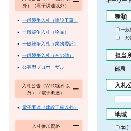
キーワー
外）（電子調達以外）
種類
一般競争入札（建設工事）
一般
一般競争入札（物品）
一般
一般競争入札（業務委託）
担当
一般競争入札（その他）
公募型プロポーザル
部局
入札
入札公告（WTO案件以
外）（電子調達）
期
間
電子調達（建設工事以外）
の
地域
始
入札参加資格
ま
本庁