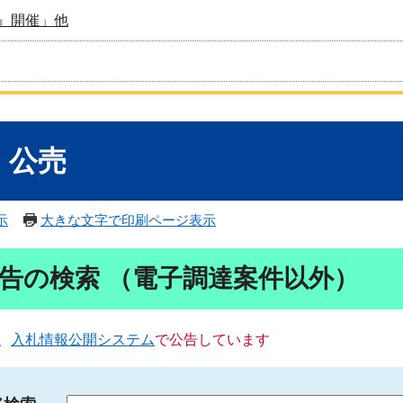
』開催」他
・公売
示
大きな文字で印刷ページ表示
告の検索 （電子調達案件以外）
、
入札情報公開システム
で公告しています