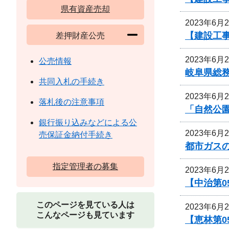
県有資産売却
2023年6月
【建設工
差押財産公売
2023年6月
公売情報
岐阜県総
共同入札の手続き
2023年6月
落札後の注意事項
「自然公
銀行振り込みなどによる公
2023年6月
売保証金納付手続き
都市ガス
指定管理者の募集
2023年6月
【中治第0
このページを見ている人は
2023年6月
こんなページも見ています
【恵林第0