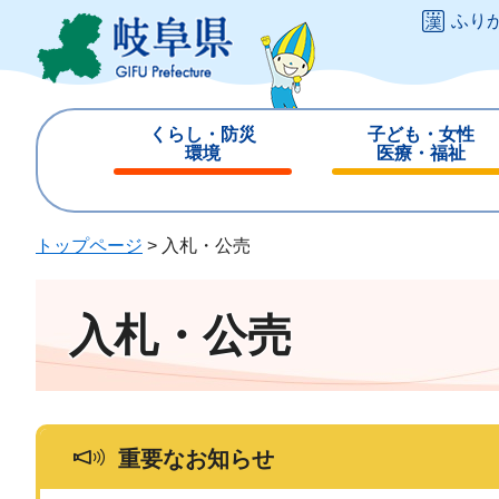
ペ
メ
ふり
ー
ニ
ジ
ュ
の
ー
先
を
くらし・防災
子ども・女性
頭
飛
環境
医療・福祉
で
ば
閉
閉
す
し
じ
じ
。
て
る
る
トップページ
>
入札・公売
本
文
へ
入札・公売
重要なお知らせ