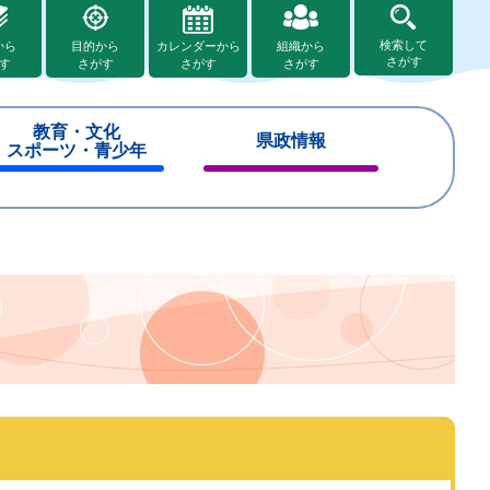
検索して
から
目的から
カレンダーから
組織から
さがす
す
さがす
さがす
さがす
教育・文化
県政情報
スポーツ・青少年
閉
閉
じ
じ
る
る