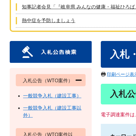
知事記者会見「『岐阜県 みんなの健康・福祉ひろば
熱中症を予防しましょう
本
入札
文
印刷ページ表
入札公告（WTO案件）
入札公
一般競争入札（建設工事）
一般競争入札（建設工事以
電子調達案件は
外）
入札公告（WTO案件以