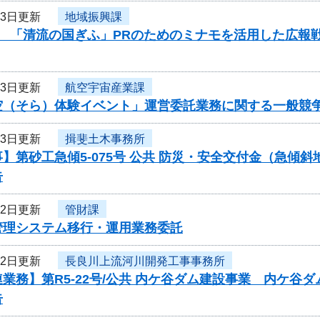
13日更新
地域振興課
度 「清流の国ぎふ」PRのためのミナモを活用した広報
13日更新
航空宇宙産業課
空（そら）体験イベント」運営委託業務に関する一般競
13日更新
揖斐土木事務所
】第砂工急傾5-075号 公共 防災・安全交付金（急傾
告
12日更新
管財課
管理システム移行・運用業務委託
12日更新
長良川上流河川開発工事事務所
業務】第R5-22号/公共 内ケ谷ダム建設事業 内ケ
告