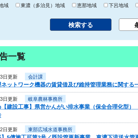
り
地域
東濃（多治見）地域
恵那地域
下呂地域
告一覧
23日更新
会計課
理ネットワーク機器の賃貸借及び維持管理業務に関する
23日更新
岐阜農林事務所
め【建設工事】県営かんがい排水事業（保全合理化型）
告
22日更新
東部広域水道事務所
事】5債施工可第2号／既設管更新事業 東濃下流送水管