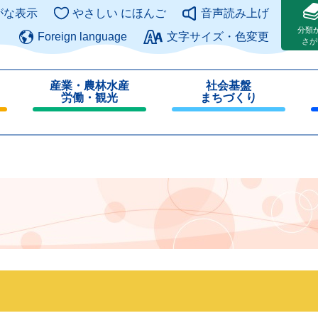
このページの本文へ
がな表示
やさしい にほんご
音声読み上げ
分類
Foreign language
文字サイズ・色変更
さが
産業・農林水産
社会基盤
労働・観光
まちづくり
閉
閉
じ
じ
る
る