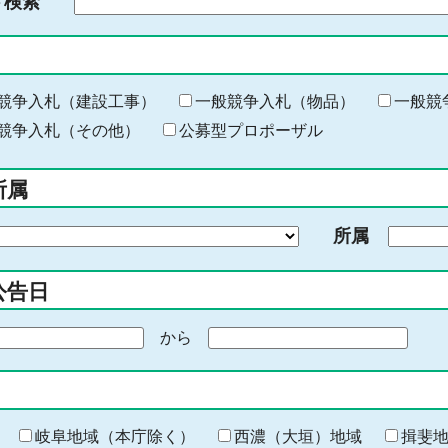
ド検索
検
索
す
る
キ
競争入札（建設工事）
一般競争入札（物品）
一般競
ー
競争入札（その他）
公募型プロポーザル
ワ
ー
所属
ド
を
所属
入
力
公告日
から
期
間
の
終
わ
岐阜地域（本庁除く）
西濃（大垣）地域
揖斐