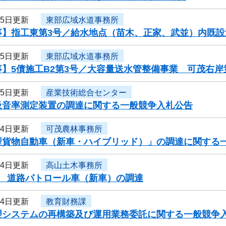
15日更新
東部広域水道事務所
事】指工東第3号／給水地点（苗木、正家、武並）内既設
15日更新
東部広域水道事務所
】5債施工B2第3号／大容量送水管整備事業 可茂右岸第
15日更新
産業技術総合センター
吸音率測定装置の調達に関する一般競争入札公告
14日更新
可茂農林事務所
型貨物自動車（新車・ハイブリッド）」の調達に関する
14日更新
高山土木事務所
度 道路パトロール車（新車）の調達
14日更新
教育財務課
理システムの再構築及び運用業務委託に関する一般競争