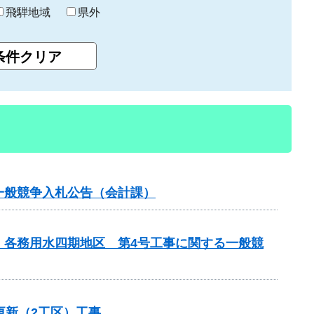
飛騨地域
県外
一般競争入札公告（会計課）
 各務用水四期地区 第4号工事に関する一般競
更新（2工区）工事