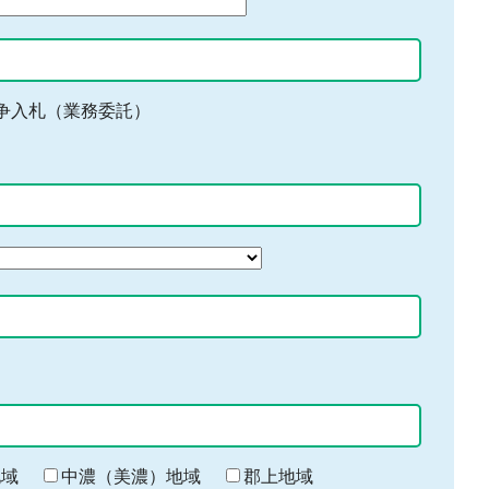
争入札（業務委託）
地域
中濃（美濃）地域
郡上地域