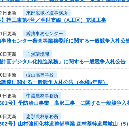
22日更新
東部広域水道事務所
事】指工東第4号／明世支線（A工区）充填工事
21日更新
総務事務センター
務事務センター審査等業務委託に関する一般競争入札公
20日更新
自然環境課
園計画デジタル化推進業務」に関する一般競争入札公告
20日更新
岐山高等学校
の調達に関する一般競争入札公告（令和5年度）
20日更新
中濃農林事務所
501号】予防治山事業 高沢工事 に関する一般競争入
20日更新
恵那農林事務所
502号】山村強靭化林道整備事業 森林基幹道尾城山（