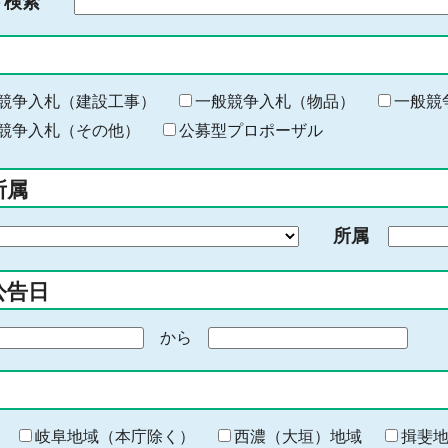
ド検索
検
索
す
る
キ
競争入札（建設工事）
一般競争入札（物品）
一般競
ー
競争入札（その他）
公募型プロポーザル
ワ
ー
所属
ド
を
所属
入
力
公告日
から
期
間
の
終
わ
岐阜地域（本庁除く）
西濃（大垣）地域
揖斐