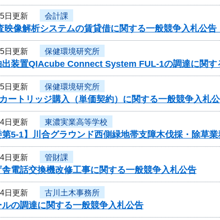
月5日更新
会計課
捜査映像解析システムの賃貸借に関する一般競争入札公告
月5日更新
保健環境研究所
装置QIAcube Connect System FUL-1の調達
月5日更新
保健環境研究所
00用カートリッジ購入（単価契約）に関する一般競争入札
月4日更新
東濃実業高等学校
委第5-1】川合グラウンド西側緑地帯支障木伐採・除草
月4日更新
管財課
庁舎電話交換機改修工事に関する一般競争入札公告
月4日更新
古川土木事務所
ールの調達に関する一般競争入札公告