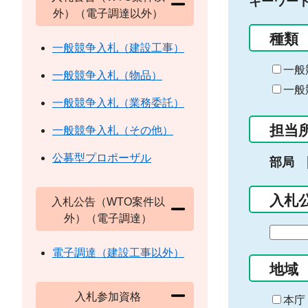
キーワー
外）（電子調達以外）
種類
一般競争入札（建設工事）
一般
一般競争入札（物品）
一般
一般競争入札（業務委託）
担当
一般競争入札（その他）
公募型プロポーザル
部局
入札
入札公告（WTO案件以
外）（電子調達）
期
間
電子調達（建設工事以外）
の
地域
始
入札参加資格
ま
本庁