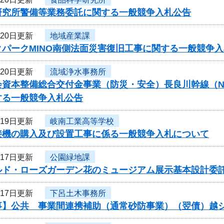
研究所警備等業務委託に関する一般競争入札公告
月20日更新
地域産業課
クパークMINO南側法面災害復旧工事に関する一般競争
月20日更新
流域浄水事務所
資本整備総合交付金事業（防災・安全）長良川幹線（N57-N
する一般競争入札公告
月19日更新
岐南工業高等学校
接機の購入及び設置工事に係る一般競争入札について
月17日更新
公園緑地課
ルド・ローズガーデン花のミュージアム展示基本設計委
月17日更新
下呂土木事務所
事】公共 事業間連携補助（通常砂防事業）（翌債）越