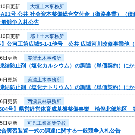
月10日更新
大垣土木事務所
-A21号 公共 社会資本整備総合交付金（街路事業）（
一般競争入札公告
月10日更新
郡上土木事務所
】公河工第広域5-1-1他号 公共 広域河川改修事業
月6日更新
美濃土木事務所
度凍結防止剤（塩化カルシウム）の調達（単価契約）に
月6日更新
美濃土木事務所
度凍結防止剤（塩化ナトリウム）の調達（単価契約）に
月6日更新
西濃農林事務所
504号】県営経営体育成基盤整備事業 楡俣北部地区 
月5日更新
可児工業高等学校
総合実習装置一式の調達に関する一般競争入札公告