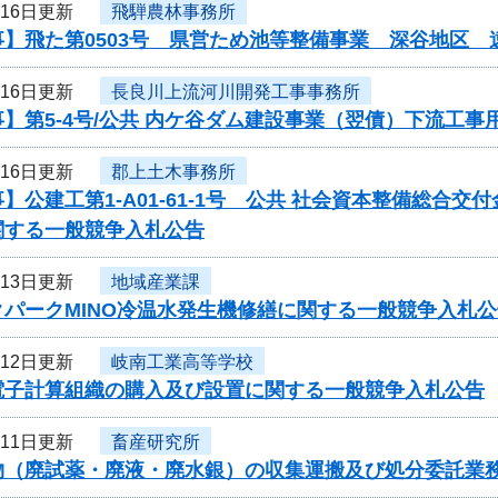
月16日更新
飛騨農林事務所
事】飛た第0503号 県営ため池等整備事業 深谷地区
月16日更新
長良川上流河川開発工事事務所
】第5-4号/公共 内ケ谷ダム建設事業（翌債）下流工
月16日更新
郡上土木事務所
】公建工第1-A01-61-1号 公共 社会資本整備総合
関する一般競争入札公告
月13日更新
地域産業課
クパークMINO冷温水発生機修繕に関する一般競争入札公
月12日更新
岐南工業高等学校
電子計算組織の購入及び設置に関する一般競争入札公告
月11日更新
畜産研究所
物（廃試薬・廃液・廃水銀）の収集運搬及び処分委託業