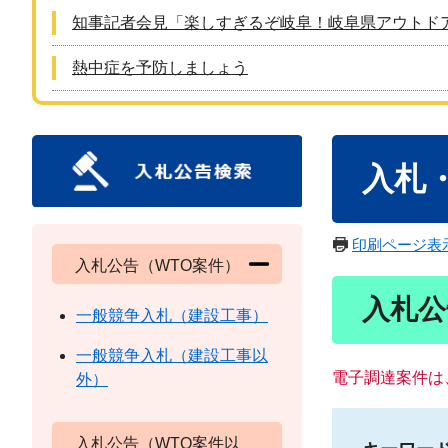
知事記者会見「楽しすぎるぞ岐阜！岐阜県アウトド
熱中症を予防しましょう
本
入札
文
印刷ページ表
入札公告（WTO案件）
入札公
一般競争入札（建設工事）
一般競争入札（建設工事以
電子調達案件は
外）
入札公告（WTO案件以