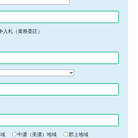
争入札（業務委託）
地域
中濃（美濃）地域
郡上地域