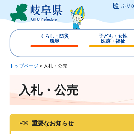
ペ
メ
ふり
ー
ニ
ジ
ュ
の
ー
先
を
くらし・防災
子ども・女性
頭
飛
環境
医療・福祉
で
ば
閉
閉
す
し
じ
じ
。
て
る
る
トップページ
>
入札・公売
本
文
へ
入札・公売
重要なお知らせ