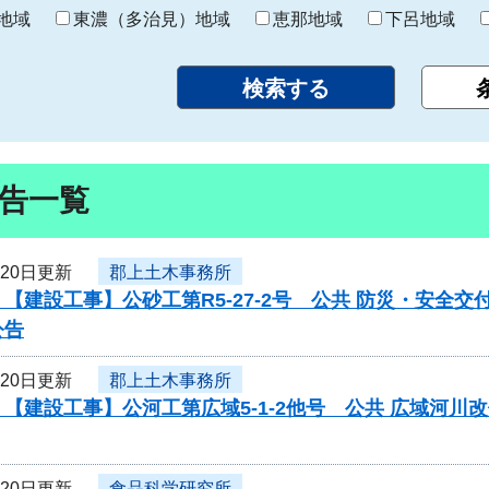
り
地域
東濃（多治見）地域
恵那地域
下呂地域
告一覧
月20日更新
郡上土木事務所
【建設工事】公砂工第R5-27-2号 公共 防災・安全
公告
月20日更新
郡上土木事務所
【建設工事】公河工第広域5-1-2他号 公共 広域河
月20日更新
食品科学研究所