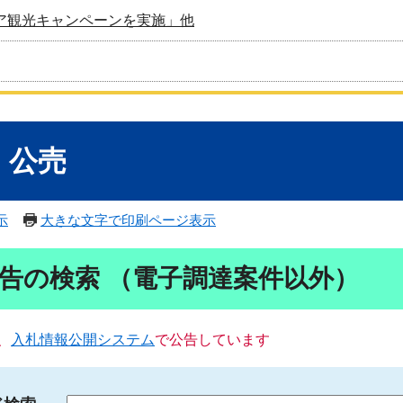
ア観光キャンペーンを実施」他
・公売
示
大きな文字で印刷ページ表示
告の検索 （電子調達案件以外）
、
入札情報公開システム
で公告しています