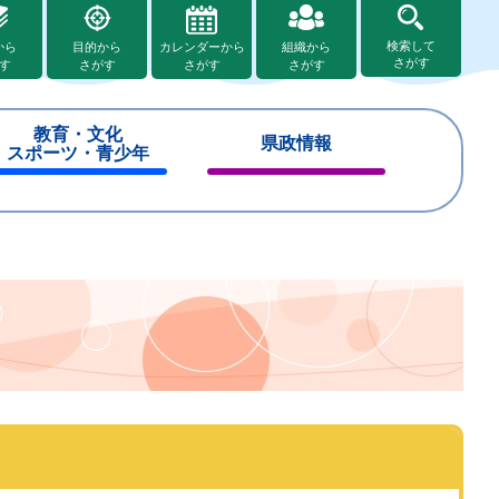
検索して
から
目的から
カレンダーから
組織から
さがす
す
さがす
さがす
さがす
教育・文化
県政情報
スポーツ・青少年
閉
閉
じ
じ
る
る