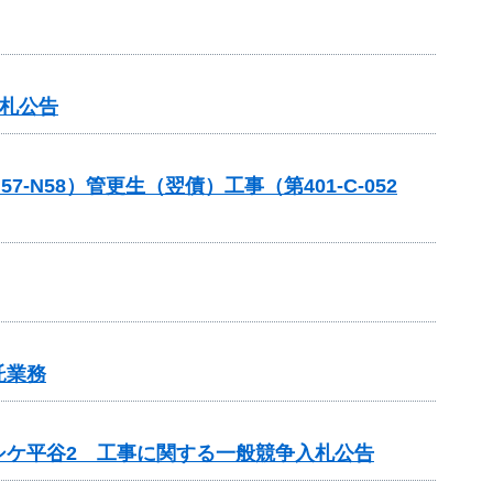
入札公告
58）管更生（翌債）工事（第401-C-052
託業務
シケ平谷2 工事に関する一般競争入札公告