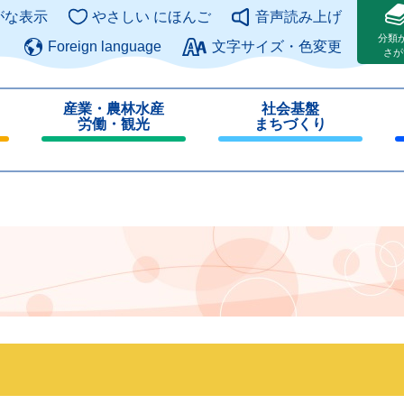
このページの本文へ
がな表示
やさしい にほんご
音声読み上げ
分類
Foreign language
文字サイズ・色変更
さが
産業・農林水産
社会基盤
労働・観光
まちづくり
閉
閉
じ
じ
る
る