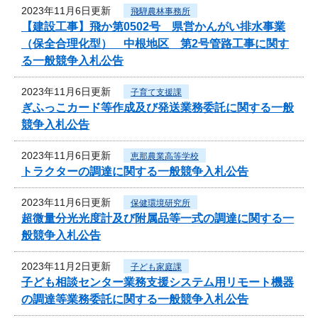
2023年11月6日更新
飛騨農林事務所
【建設工事】飛か第0502号 県営かんがい排水事業
（保全合理化型） 中根地区 第2号管路工事に関す
る一般競争入札公告
2023年11月6日更新
子育て支援課
ぎふっこカード等作成及び発送業務委託に関する一般
競争入札公告
2023年11月6日更新
恵那農業高等学校
トラクターの調達に関する一般競争入札公告
2023年11月6日更新
保健環境研究所
超微量分光光度計及び附属品等一式の調達に関する一
般競争入札公告
2023年11月2日更新
子ども家庭課
子ども相談センター業務支援システム用リモート機器
の調達等業務委託に関する一般競争入札公告