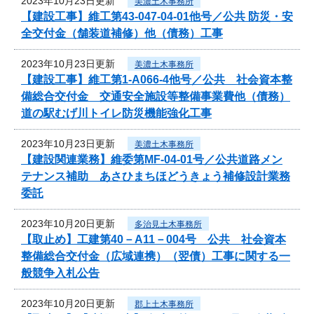
2023年10月23日更新
美濃土木事務所
【建設工事】維工第43-047-04-01他号／公共 防災・安
全交付金（舗装道補修）他（債務）工事
2023年10月23日更新
美濃土木事務所
【建設工事】維工第1-A066-4他号／公共 社会資本整
備総合交付金 交通安全施設等整備事業費他（債務）
道の駅むげ川トイレ防災機能強化工事
2023年10月23日更新
美濃土木事務所
【建設関連業務】維委第MF-04-01号／公共道路メン
テナンス補助 あさひまちほどうきょう補修設計業務
委託
2023年10月20日更新
多治見土木事務所
【取止め】工建第40－A11－004号 公共 社会資本
整備総合交付金（広域連携）（翌債）工事に関する一
般競争入札公告
2023年10月20日更新
郡上土木事務所