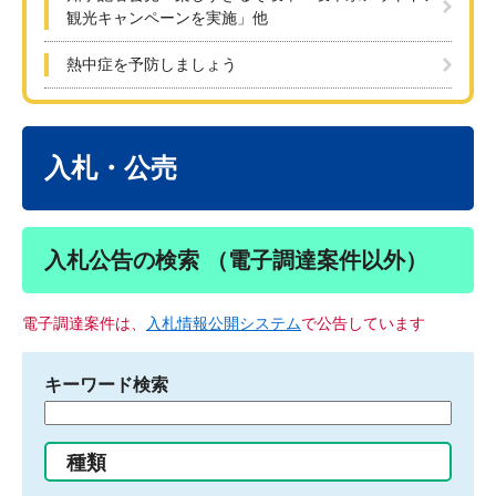
観光キャンペーンを実施」他
熱中症を予防しましょう
本
文
入札・公売
入札公告の検索 （電子調達案件以外）
電子調達案件は、
入札情報公開システム
で公告しています
キーワード検索
検
索
す
種類
る