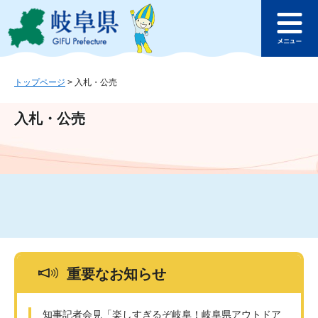
ペ
メ
このページの本文へ
ー
ニ
メ
ジ
ュ
ニ
の
ー
ュ
先
を
ー
頭
飛
トップページ
>
入札・公売
で
ば
す
し
入札・公売
。
て
本
文
へ
重要なお知らせ
知事記者会見「楽しすぎるぞ岐阜！岐阜県アウトドア