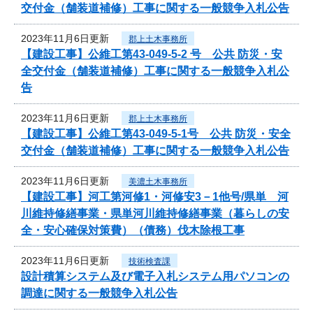
交付金（舗装道補修）工事に関する一般競争入札公告
2023年11月6日更新
郡上土木事務所
【建設工事】公維工第43-049-5-2 号 公共 防災・安
全交付金（舗装道補修）工事に関する一般競争入札公
告
2023年11月6日更新
郡上土木事務所
【建設工事】公維工第43-049-5-1号 公共 防災・安全
交付金（舗装道補修）工事に関する一般競争入札公告
2023年11月6日更新
美濃土木事務所
【建設工事】河工第河修1・河修安3－1他号/県単 河
川維持修繕事業・県単河川維持修繕事業（暮らしの安
全・安心確保対策費）（債務）伐木除根工事
2023年11月6日更新
技術検査課
設計積算システム及び電子入札システム用パソコンの
調達に関する一般競争入札公告