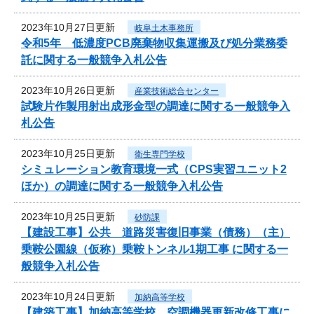
2023年10月27日更新
岐阜土木事務所
令和5年 低濃度PCB廃棄物収集運搬及び処分業務委
託に関する一般競争入札公告
2023年10月26日更新
産業技術総合センター
試験片作製用射出成形金型の調達に関する一般競争入
札公告
2023年10月25日更新
衛生専門学校
シミュレーション教育環境一式（CPS実習ユニット2
ほか）の調達に関する一般競争入札公告
2023年10月25日更新
砂防課
【建設工事】公共 道路災害復旧事業（債務）（主）
乗鞍公園線（仮称）乗鞍トンネル1期工事 に関する一
般競争入札公告
2023年10月24日更新
加納高等学校
【建築工事】加納高等学校 空調機器更新改修工事に