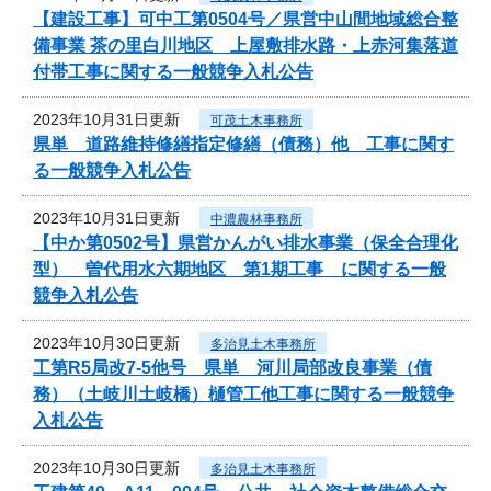
【建設工事】可中工第0504号／県営中山間地域総合整
備事業 茶の里白川地区 上屋敷排水路・上赤河集落道
付帯工事に関する一般競争入札公告
2023年10月31日更新
可茂土木事務所
県単 道路維持修繕指定修繕（債務）他 工事に関す
る一般競争入札公告
2023年10月31日更新
中濃農林事務所
【中か第0502号】県営かんがい排水事業（保全合理化
型） 曽代用水六期地区 第1期工事 に関する一般
競争入札公告
2023年10月30日更新
多治見土木事務所
工第R5局改7-5他号 県単 河川局部改良事業（債
務）（土岐川土岐橋）樋管工他工事に関する一般競争
入札公告
2023年10月30日更新
多治見土木事務所