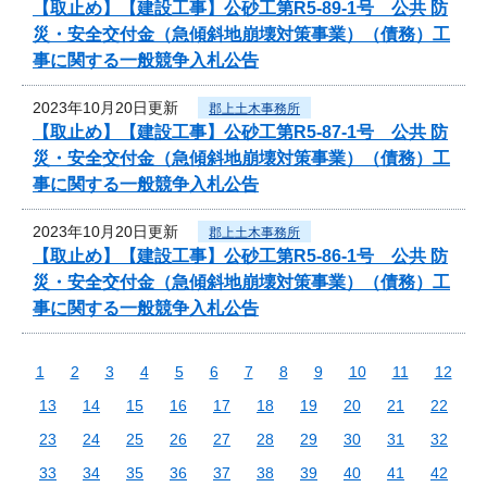
【取止め】【建設工事】公砂工第R5-89-1号 公共 防
災・安全交付金（急傾斜地崩壊対策事業）（債務）工
事に関する一般競争入札公告
2023年10月20日更新
郡上土木事務所
【取止め】【建設工事】公砂工第R5-87-1号 公共 防
災・安全交付金（急傾斜地崩壊対策事業）（債務）工
事に関する一般競争入札公告
2023年10月20日更新
郡上土木事務所
【取止め】【建設工事】公砂工第R5-86-1号 公共 防
災・安全交付金（急傾斜地崩壊対策事業）（債務）工
事に関する一般競争入札公告
1
2
3
4
5
6
7
8
9
10
11
12
13
14
15
16
17
18
19
20
21
22
23
24
25
26
27
28
29
30
31
32
33
34
35
36
37
38
39
40
41
42