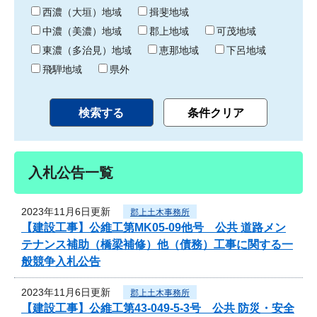
り
西濃（大垣）地域
揖斐地域
中濃（美濃）地域
郡上地域
可茂地域
東濃（多治見）地域
恵那地域
下呂地域
飛騨地域
県外
入札公告一覧
2023年11月6日更新
郡上土木事務所
【建設工事】公維工第MK05-09他号 公共 道路メン
テナンス補助（橋梁補修）他（債務）工事に関する一
般競争入札公告
2023年11月6日更新
郡上土木事務所
【建設工事】公維工第43-049-5-3号 公共 防災・安全