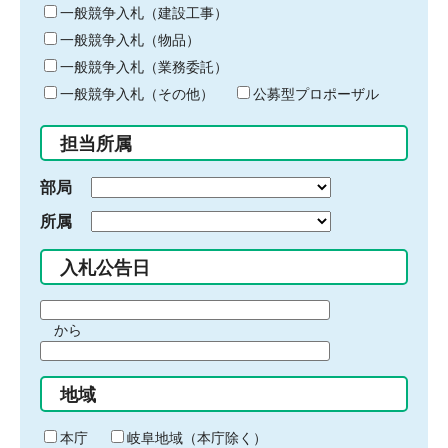
キ
一般競争入札（建設工事）
ー
一般競争入札（物品）
ワ
一般競争入札（業務委託）
ー
ド
一般競争入札（その他）
公募型プロポーザル
を
入
担当所属
力
部局
所属
入札公告日
期
から
間
期
の
間
始
地域
の
ま
終
り
わ
本庁
岐阜地域（本庁除く）