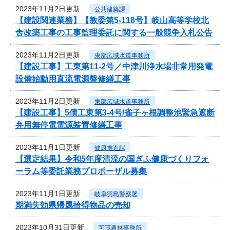
2023年11月2日更新
公共建築課
【建設関連業務】【教委第5-118号】岐山高等学校北
舎改築工事の工事監理委託に関する一般競争入札公告
2023年11月2日更新
東部広域水道事務所
【建設工事】工東第11-2号／中津川浄水場非常用発電
設備始動用直流電源盤修繕工事
2023年11月2日更新
東部広域水道事務所
【建設工事】5債工東第3-4号/雀子ヶ根調整池緊急遮断
弁用無停電電源装置修繕工事
2023年11月1日更新
健康推進課
【選定結果】令和5年度清流の国ぎふ健康づくりフォ
ーラム等委託業務プロポーザル募集
2023年11月1日更新
岐阜羽島警察署
期満失効県帰属拾得物品の売却
2023年10月31日更新
可茂農林事務所