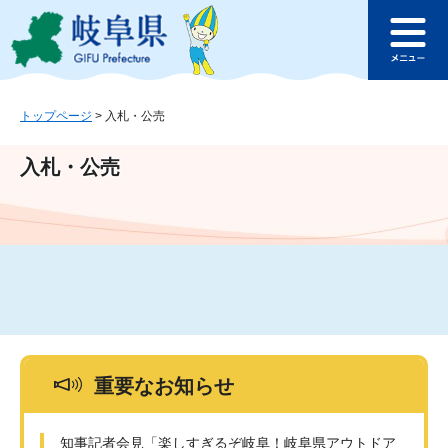
ペ
メ
このページの本文へ
ー
ニ
メ
ジ
ュ
ニ
の
ー
ュ
先
を
ー
頭
飛
トップページ
>
入札・公売
で
ば
す
し
入札・公売
。
て
本
文
へ
重要なお知らせ
知事記者会見「楽しすぎるぞ岐阜！岐阜県アウトドア