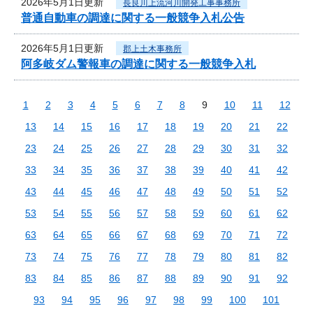
2026年5月1日更新
長良川上流河川開発工事事務所
普通自動車の調達に関する一般競争入札公告
2026年5月1日更新
郡上土木事務所
阿多岐ダム警報車の調達に関する一般競争入札
1
2
3
4
5
6
7
8
9
10
11
12
13
14
15
16
17
18
19
20
21
22
23
24
25
26
27
28
29
30
31
32
33
34
35
36
37
38
39
40
41
42
43
44
45
46
47
48
49
50
51
52
53
54
55
56
57
58
59
60
61
62
63
64
65
66
67
68
69
70
71
72
73
74
75
76
77
78
79
80
81
82
83
84
85
86
87
88
89
90
91
92
93
94
95
96
97
98
99
100
101