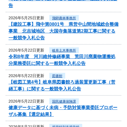
告
2026年5月25日更新
飛騨農林事務所
【建設工事】飛中第0801号 県営中山間地域総合整備
事業 北吉城地区 大国寺集落道第2期工事に関する
一般競争入札公告
2026年5月22日更新
岐阜土木事務所
令和8年度 河川維持修繕事業 荒田川廃棄物運搬処
分業務委託に関する一般競争入札公告
2026年5月22日更新
図書館
【岐図工第4号】岐阜県図書館ろ過装置更新工事（営
繕工事）に関する一般競争入札公告
2026年5月22日更新
国民健康保険課
健康データに基づく未病・予防対策事業委託プロポー
ザル募集【選定結果】
2026年5月21日更新
揖斐特別支援学校