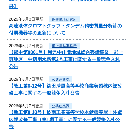
果】
2026年5月8日更新
保健環境研究所
高速液体クロマトグラフ・タンデム精密質量分析計の
付属機器等の更新について
2026年5月7日更新
郡上農林事務所
【郡中第0801号】県営中山間地域総合整備事業 郡上
東地区 中切用水路第2号工事に関する一般競争入札
公告
2026年5月7日更新
公共建築課
【教工第8-12号】益田清風高等学校商業実習棟内部改
修工事に関する一般競争入札公告
2026年5月7日更新
公共建築課
【教工第8-10号】岐南工業高等学校本館棟等屋上外壁
内部改修工事（第1期工事）に関する一般競争入札公
告