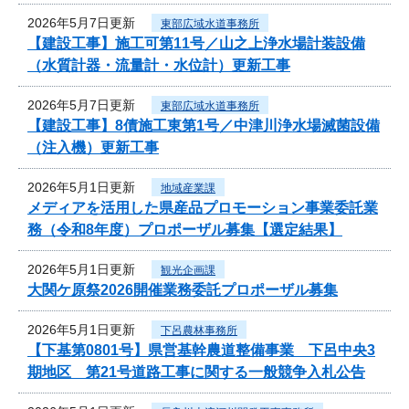
2026年5月7日更新
東部広域水道事務所
【建設工事】施工可第11号／山之上浄水場計装設備
（水質計器・流量計・水位計）更新工事
2026年5月7日更新
東部広域水道事務所
【建設工事】8債施工東第1号／中津川浄水場滅菌設備
（注入機）更新工事
2026年5月1日更新
地域産業課
メディアを活用した県産品プロモーション事業委託業
務（令和8年度）プロポーザル募集【選定結果】
2026年5月1日更新
観光企画課
大関ケ原祭2026開催業務委託プロポーザル募集
2026年5月1日更新
下呂農林事務所
【下基第0801号】県営基幹農道整備事業 下呂中央3
期地区 第21号道路工事に関する一般競争入札公告