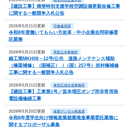
【建設工事】揖斐特別支援学校空調設備更新改修工事
に関する一般競争入札公告
2026年5月21日更新
労働雇用課
令和8年度働いてもらい方改革・中小企業合同研修委
託業務
2026年5月21日更新
恵那土木事務所
維工第MKH08－12号/公共 道路メンテナンス補助
（橋梁補修）（国補正）（（国）257号）岩村橋補修
工事に関する一般競争入札公告
2026年5月21日更新
東部広域水道事務所
【建設工事】工東第1号／坂本増圧ポンプ所非常用発
電設備修繕工事
2026年5月20日更新
産業デジタル推進課
令和8年度学生向け情報産業就業推進事業委託業務に
関するプロポーザル募集