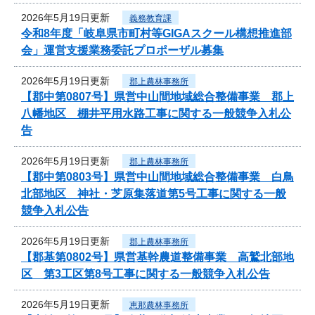
2026年5月19日更新
義務教育課
令和8年度「岐阜県市町村等GIGAスクール構想推進部
会」運営支援業務委託プロポーザル募集
2026年5月19日更新
郡上農林事務所
【郡中第0807号】県営中山間地域総合整備事業 郡上
八幡地区 棚井平用水路工事に関する一般競争入札公
告
2026年5月19日更新
郡上農林事務所
【郡中第0803号】県営中山間地域総合整備事業 白鳥
北部地区 神社・芝原集落道第5号工事に関する一般
競争入札公告
2026年5月19日更新
郡上農林事務所
【郡基第0802号】県営基幹農道整備事業 高鷲北部地
区 第3工区第8号工事に関する一般競争入札公告
2026年5月19日更新
恵那農林事務所