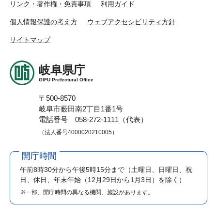
リンク・著作権・免責事項
利用ガイド
個人情報保護の考え方
ウェブアクセシビリティ方針
サイトマップ
岐阜県庁
GIFU Prefectural Office
〒500-8570
岐阜市薮田南2丁目1番1号
電話番号 058-272-1111（代表）
（法人番号4000020210005）
開庁時間
午前8時30分から午後5時15分まで
（土曜日、日曜日、祝
日、休日、年末年始（12月29日から1月3日）を除く）
※一部、開庁時間の異なる機関、施設があります。