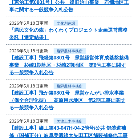
【恵治工第0801号】公共 復旧治山事業 石畑地区工
事に関する一般競争入札公告
2026年5月18日更新
文化創造課
「県民文化の森」わくわくプロジェクト企画運営業務
委託【選定結果】
2026年5月18日更新
飛騨農林事務所
【建設工事】飛経第0801号 県営経営体育成基盤整備
事業 杉崎1期地区・杉崎2期地区 第6号工事に関す
る一般競争入札公告
2026年5月18日更新
飛騨農林事務所
【建設工事】飛か第0801号 県営かんがい排水事業
（保全合理化型） 高原用水地区 第2期工事に関す
る一般競争入札公告
2026年5月18日更新
美濃土木事務所
【建設工事】維工第43-047H-04-2他号/公共 舗装道補
修（国補正分）岐阜美濃線大矢田工区舗装補修他工事