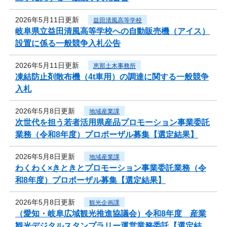
2026年5月11日更新
益田清風高等学校
岐阜県立益田清風高等学校への自動販売機（アイス）
設置に係る一般競争入札公告
2026年5月11日更新
恵那土木事務所
凍結防止剤散布機（4t車用）の調達に関する一般競争
入札
2026年5月8日更新
地域産業課
次世代を担う若者活用県産品プロモーション事業委託
業務（令和8年度）プロポーザル募集【選定結果】
2026年5月8日更新
地域産業課
わくわく×きときとプロモーション事業委託業務（令
和8年度）プロポーザル募集【選定結果】
2026年5月8日更新
観光企画課
（愛知・岐阜広域観光推進協議会）令和8年度 産業
観光デジタルスタンプラリー運営業務委託【選定結