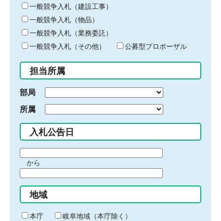
キ
一般競争入札（建設工事）
ー
一般競争入札（物品）
ワ
一般競争入札（業務委託）
ー
ド
一般競争入札（その他）
公募型プロポーザル
を
入
担当所属
力
部局
所属
入札公告日
期
から
間
期
の
間
始
地域
の
ま
終
り
わ
本庁
岐阜地域（本庁除く）