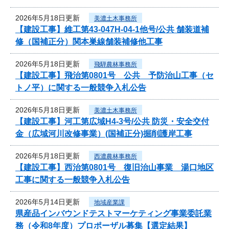
2026年5月18日更新
美濃土木事務所
【建設工事】維工第43-047H-04-1他号/公共 舗装道補
修（国補正分）関本巣線舗装補修他工事
2026年5月18日更新
飛騨農林事務所
【建設工事】飛治第0801号 公共 予防治山工事（セ
トノ平）に関する一般競争入札公告
2026年5月18日更新
美濃土木事務所
【建設工事】河工第広域H4-3号/公共 防災・安全交付
金（広域河川改修事業）(国補正分)掘削護岸工事
2026年5月18日更新
西濃農林事務所
【建設工事】西治第0801号 復旧治山事業 湯口地区
工事に関する一般競争入札公告
2026年5月14日更新
地域産業課
県産品インバウンドテストマーケティング事業委託業
務（令和8年度）プロポーザル募集【選定結果】