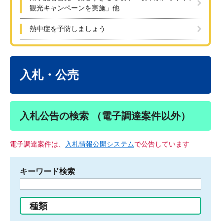
観光キャンペーンを実施」他
熱中症を予防しましょう
本
文
入札・公売
入札公告の検索 （電子調達案件以外）
電子調達案件は、
入札情報公開システム
で公告しています
キーワード検索
検
索
す
種類
る