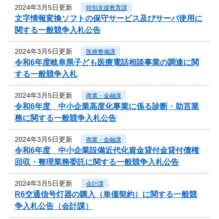
2024年3月5日更新
特別支援教育課
文字情報変換ソフトの保守サービス及びサーバ使用に
関する一般競争入札公告
2024年3月5日更新
医療整備課
令和6年度岐阜県子ども医療電話相談事業の調達に関
する一般競争入札
2024年3月5日更新
商業・金融課
令和6年度 中小企業高度化事業に係る診断・助言業
務に関する一般競争入札公告
2024年3月5日更新
商業・金融課
令和6年度 中小企業設備近代化資金貸付金貸付債権
回収・整理業務委託に関する一般競争入札公告
2024年3月5日更新
会計課
R6交通信号灯器の購入（単価契約）に関する一般競
争入札公告（会計課）