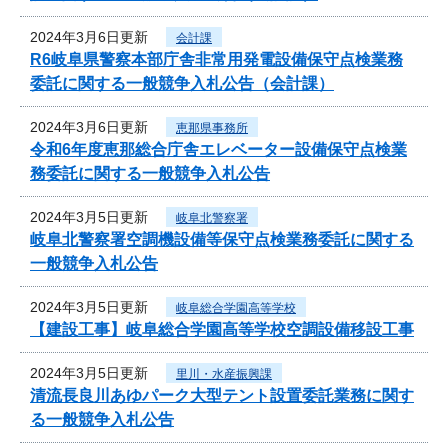
2024年3月6日更新
会計課
R6岐阜県警察本部庁舎非常用発電設備保守点検業務
委託に関する一般競争入札公告（会計課）
2024年3月6日更新
恵那県事務所
令和6年度恵那総合庁舎エレベーター設備保守点検業
務委託に関する一般競争入札公告
2024年3月5日更新
岐阜北警察署
岐阜北警察署空調機設備等保守点検業務委託に関する
一般競争入札公告
2024年3月5日更新
岐阜総合学園高等学校
【建設工事】岐阜総合学園高等学校空調設備移設工事
2024年3月5日更新
里川・水産振興課
清流長良川あゆパーク大型テント設置委託業務に関す
る一般競争入札公告