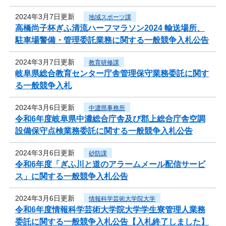
2024年3月7日更新
地域スポーツ課
高橋尚子杯ぎふ清流ハーフマラソン2024 輸送場所、
駐車場警備・管理委託業務に関する一般競争入札公告
2024年3月7日更新
教育研修課
岐阜県総合教育センター庁舎管理保守業務委託に関す
る一般競争入札
2024年3月6日更新
中濃県事務所
令和6年度岐阜県中濃総合庁舎及び郡上総合庁舎空調
設備保守点検業務委託に関する一般競争入札公告
2024年3月6日更新
砂防課
令和6年度「ぎふ川と道のアラームメール配信サービ
ス」に関する一般競争入札公告
2024年3月6日更新
情報科学芸術大学院大学
令和6年度情報科学芸術大学院大学学生寮管理人業務
委託に関する一般競争入札公告【入札終了しました】