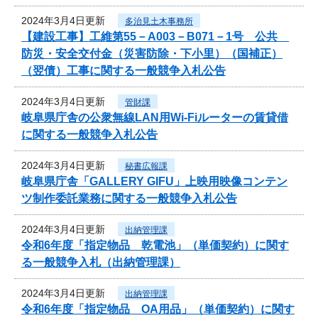
2024年3月4日更新
多治見土木事務所
【建設工事】工維第55－A003－B071－1号 公共
防災・安全交付金（災害防除・下小里）（国補正）
（翌債）工事に関する一般競争入札公告
2024年3月4日更新
管財課
岐阜県庁舎の公衆無線LAN用Wi-Fiルーターの賃貸借
に関する一般競争入札公告
2024年3月4日更新
秘書広報課
岐阜県庁舎「GALLERY GIFU」上映用映像コンテン
ツ制作委託業務に関する一般競争入札公告
2024年3月4日更新
出納管理課
令和6年度「指定物品 乾電池」（単価契約）に関す
る一般競争入札（出納管理課）
2024年3月4日更新
出納管理課
令和6年度「指定物品 OA用品」（単価契約）に関す