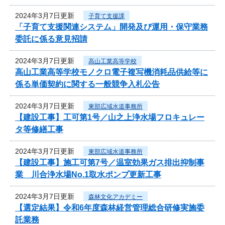
2024年3月7日更新
子育て支援課
「子育て支援関連システム」開発及び運用・保守業務
委託に係る意見招請
2024年3月7日更新
高山工業高等学校
高山工業高等学校モノクロ電子複写機消耗品供給等に
係る単価契約に関する一般競争入札公告
2024年3月7日更新
東部広域水道事務所
【建設工事】工可第1号／山之上浄水場フロキュレー
タ等修繕工事
2024年3月7日更新
東部広域水道事務所
【建設工事】施工可第7号／温室効果ガス排出抑制事
業 川合浄水場No.1取水ポンプ更新工事
2024年3月7日更新
森林文化アカデミー
【選定結果】令和6年度森林経営管理総合研修実施委
託業務