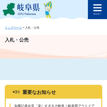
ペ
メ
このページの本文へ
ー
ニ
メ
ジ
ュ
ニ
の
ー
ュ
先
を
ー
頭
飛
トップページ
>
入札・公売
で
ば
す
し
入札・公売
。
て
本
文
へ
重要なお知らせ
知事記者会見「楽しすぎるぞ岐阜！岐阜県アウトドア