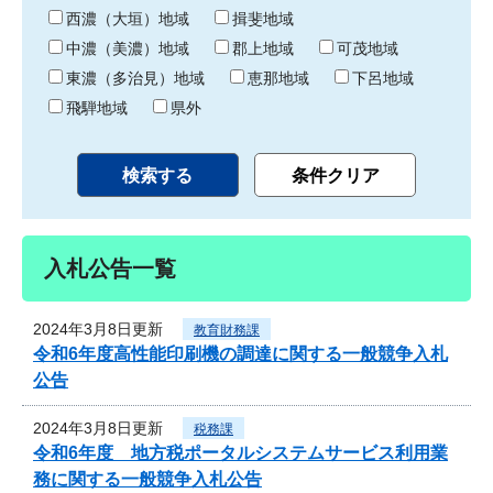
り
西濃（大垣）地域
揖斐地域
中濃（美濃）地域
郡上地域
可茂地域
東濃（多治見）地域
恵那地域
下呂地域
飛騨地域
県外
入札公告一覧
2024年3月8日更新
教育財務課
令和6年度高性能印刷機の調達に関する一般競争入札
公告
2024年3月8日更新
税務課
令和6年度 地方税ポータルシステムサービス利用業
務に関する一般競争入札公告