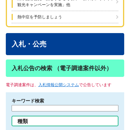
観光キャンペーンを実施」他
熱中症を予防しましょう
本
文
入札・公売
入札公告の検索 （電子調達案件以外）
電子調達案件は、
入札情報公開システム
で公告しています
キーワード検索
検
索
す
種類
る