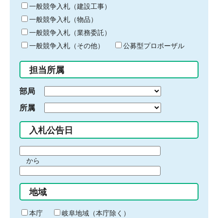
キ
一般競争入札（建設工事）
ー
一般競争入札（物品）
ワ
一般競争入札（業務委託）
ー
ド
一般競争入札（その他）
公募型プロポーザル
を
入
担当所属
力
部局
所属
入札公告日
期
から
間
期
の
間
始
地域
の
ま
終
り
わ
本庁
岐阜地域（本庁除く）