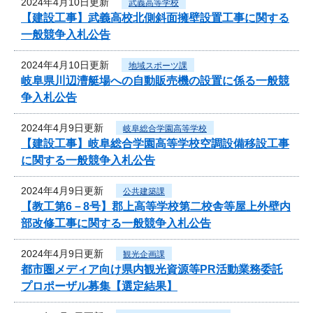
2024年4月10日更新
武義高等学校
【建設工事】武義高校北側斜面擁壁設置工事に関する
一般競争入札公告
2024年4月10日更新
地域スポーツ課
岐阜県川辺漕艇場への自動販売機の設置に係る一般競
争入札公告
2024年4月9日更新
岐阜総合学園高等学校
【建設工事】岐阜総合学園高等学校空調設備移設工事
に関する一般競争入札公告
2024年4月9日更新
公共建築課
【教工第6－8号】郡上高等学校第二校舎等屋上外壁内
部改修工事に関する一般競争入札公告
2024年4月9日更新
観光企画課
都市圏メディア向け県内観光資源等PR活動業務委託
プロポーザル募集【選定結果】