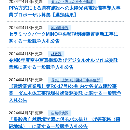
2024年4月8日更新
省エネ・再エネ社会推進課
PPA方式による県有施設への太陽光発電設備等導入事
業プロポーザル募集【選定結果】
2024年4月8日更新
地域産業課
セラミックパークMINO中央監視制御装置更新工事に
関する一般競争入札公告
2024年4月8日更新
林政課
令和6年度空中写真撮影及びデジタルオルソ作成委託
業務に関する一般競争入札公告
2024年4月5日更新
長良川上流河川開発工事事務所
【建設関連業務】第R6-17号/公共 内ケ谷ダム建設事
業 ダム本体工事現場技術業務委託 に関する一般競争
入札公告
2024年4月5日更新
自然環境課
「乗鞍岳自然環境学習に係るバス借り上げ等業務（飛
騨地域）」に関する一般競争入札公告