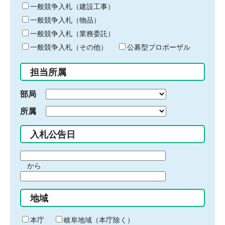
キ
一般競争入札（建設工事）
ー
一般競争入札（物品）
ワ
一般競争入札（業務委託）
ー
ド
一般競争入札（その他）
公募型プロポーザル
を
入
担当所属
力
部局
所属
入札公告日
期
から
間
期
の
間
始
地域
の
ま
終
り
わ
本庁
岐阜地域（本庁除く）