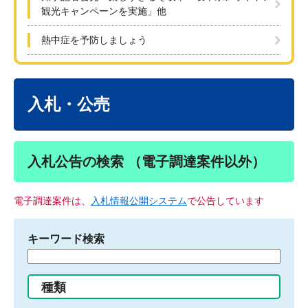
観光キャンペーンを実施」他
熱中症を予防しましょう
本
文
入札・公売
入札公告の検索 （電子調達案件以外）
電子調達案件は、
入札情報公開システム
で公告しています
キーワード検索
検
索
す
種類
る