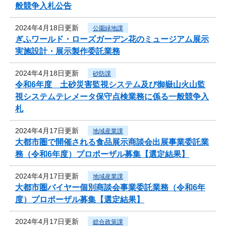
般競争入札公告
2024年4月18日更新
公園緑地課
ぎふワールド・ローズガーデン花のミュージアム展示
実施設計・展示製作委託業務
2024年4月18日更新
砂防課
令和6年度 土砂災害監視システム及び御嶽山火山監
視システムテレメータ保守点検業務に係る一般競争入
札
2024年4月17日更新
地域産業課
大都市圏で開催される食品展示商談会出展事業委託業
務（令和6年度）プロポーザル募集【選定結果】
2024年4月17日更新
地域産業課
大都市圏バイヤー個別商談会事業委託業務（令和6年
度）プロポーザル募集【選定結果】
2024年4月17日更新
総合政策課