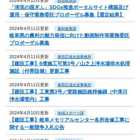
2024年4月12日更新
総合政策課
「清流の国ぎふ」SDGs推進ポータルサイト構築及び
運用・保守業務委託プロポーザル募集【選定結果】
2024年4月11日更新
農村振興課
岐阜県の農村の魅力発信に向けた動画制作等業務委託
プロポーザル募集
2024年4月11日更新
東部広域水道事務所
【建設工事】6債施工可第3号／山之上浄水場排水処理
施設（付帯設備）更新工事
2024年4月11日更新
東部広域水道事務所
【建設工事】工東第3号／管路施設維持修繕（中津川
浄水場管内）工事
2024年4月10日更新
地域スポーツ課
【建設工事】岐阜メモリアルセンター各所改修工事に
関する一般競争入札公告