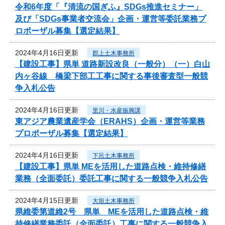
令和6年度「『清流の国ぎふ』SDGs推進セミナー」
及び「SDGs事業者交流会」企画・運営等委託業務プ
ロポーザル募集【選定結果】
2024年4月16日更新
郡上土木事務所
【建設工事】県単 道路新設改良（一般分）（一）白山
内ヶ谷線 橋梁下部工工事に関する事後審査型一般競
争入札公告
2024年4月16日更新
里川・水産振興課
東アジア農業遺産学会（ERAHS）企画・運営等業務
プロポーザル募集【選定結果】
2024年4月16日更新
下呂土木事務所
【建設工事】県単 MEを活用した道路点検・維持修繕
業務（全面委託）委託工事に関する一般競争入札公告
2024年4月15日更新
大垣土木事務所
県維委第道維2号 県単 MEを活用した道路点検・維
持修繕業務委託（全面委託）工事に関する一般競争入