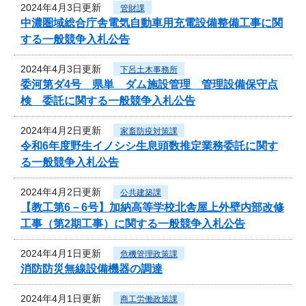
2024年4月3日更新
管財課
中濃圏域総合庁舎電気自動車用充電設備整備工事に関
する一般競争入札公告
2024年4月3日更新
下呂土木事務所
委河第ダ4号 県単 ダム施設管理 管理設備保守点
検 委託に関する一般競争入札公告
2024年4月2日更新
家畜防疫対策課
令和6年度野生イノシシ生息頭数推定業務委託に関す
る一般競争入札公告
2024年4月2日更新
公共建築課
【教工第6－6号】加納高等学校北舎屋上外壁内部改修
工事（第2期工事）に関する一般競争入札公告
2024年4月1日更新
危機管理政策課
消防防災無線設備機器の調達
2024年4月1日更新
商工労働政策課