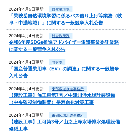
2024年4月5日更新
自然環境課
「乗鞍岳自然環境学習に係るバス借り上げ等業務（岐
阜・中濃地域）」に関する一般競争入札公告
2024年4月4日更新
総合政策課
令和6年度SDGs推進アドバイザー派遣事業委託業務
に関する一般競争入札公告
2024年4月4日更新
管財課
「国産普通乗用車（EV）の調達」に関する一般競争
入札公告
2024年4月4日更新
東部広域水道事務所
【建設工事】施工東第7号／中津川浄水場計装設備
（中央監視制御装置）長寿命化対策工事
2024年4月4日更新
東部広域水道事務所
【建設工事】工可第3号／山之上浄水場排水処理設備
修繕工事