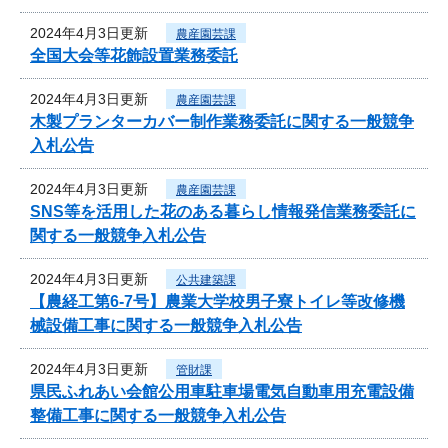
2024年4月3日更新
農産園芸課
全国大会等花飾設置業務委託
2024年4月3日更新
農産園芸課
木製プランターカバー制作業務委託に関する一般競争
入札公告
2024年4月3日更新
農産園芸課
SNS等を活用した花のある暮らし情報発信業務委託に
関する一般競争入札公告
2024年4月3日更新
公共建築課
【農経工第6-7号】農業大学校男子寮トイレ等改修機
械設備工事に関する一般競争入札公告
2024年4月3日更新
管財課
県民ふれあい会館公用車駐車場電気自動車用充電設備
整備工事に関する一般競争入札公告