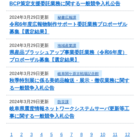
BCP策定支援委託業務に関する一般競争入札公告
2024年3月29日更新
秘書広報課
令和6年度広報物制作サポート委託業務プロポーザル
募集【選定結果】
2024年3月29日更新
地域産業課
県産品ブラッシュアップ事業委託業務（令和6年度）
プロポーザル募集【選定結果】
2024年3月29日更新
岐阜関ケ原古戦場記念館
秋季特別展に係る美術品輸送・展示・撤収業務に関す
る一般競争入札公告
2024年3月29日更新
防災課
岐阜県震度情報ネットワークシステムサーバ更新等工
事に関する一般競争入札公告
1
2
3
4
5
6
7
8
9
10
11
12