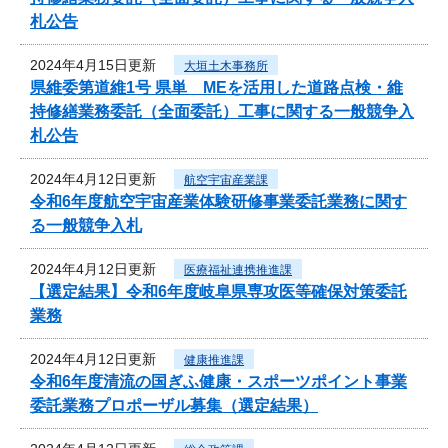
札公告
2024年4月15日更新
大垣土木事務所
県維委第道維1号 県単 MEを活用した道路点検・維
持修繕業務委託（全面委託）工事に関する一般競争入
札公告
2024年4月12日更新
航空宇宙産業課
令和6年度航空宇宙産業体験研修事業委託業務に関す
る一般競争入札
2024年4月12日更新
医療福祉連携推進課
【選定結果】令和6年度岐阜県専攻医等確保対策委託
業務
2024年4月12日更新
健康推進課
令和6年度清流の国ぎふ健康・スポーツポイント事業
委託業務プロポーザル募集（選定結果）