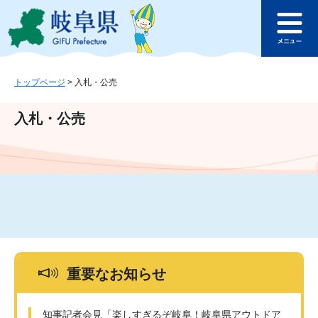
ペ
メ
このページの本文へ
ー
ニ
メ
ジ
ュ
ニ
の
ー
ュ
先
を
ー
頭
飛
トップページ
>
入札・公売
で
ば
す
し
入札・公売
。
て
本
文
へ
重要なお知らせ
知事記者会見「楽しすぎるぞ岐阜！岐阜県アウトドア