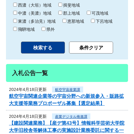
り
西濃（大垣）地域
揖斐地域
中濃（美濃）地域
郡上地域
可茂地域
東濃（多治見）地域
恵那地域
下呂地域
飛騨地域
県外
入札公告一覧
2024年4月18日更新
航空宇宙産業課
航空宇宙関連企業等の宇宙分野への新規参入・販路拡
大支援等業務プロポーザル募集【選定結果】
2024年4月18日更新
産業デジタル推進課
【建設関連業務】【産デ第43号】情報科学芸術大学院
大学旧校舎等解体工事の実施設計業務委託に関する一