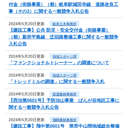
付金（街路事業）（都）岐阜駅城田寺線 道路改良工
事（その3）に関する一般競争入札公告
2024年5月20日更新
岐阜土木事務所
【建設工事】公共 防災・安全交付金（街路事業）
（都）新所平島線 迂回路整備工事に関する一般競争
入札公告
2024年5月20日更新
地域スポーツ課
「ファンクショナルトレーナー」の調達について
2024年5月20日更新
地域スポーツ課
「トレッドミルの調達」に関する一般競争入札
2024年5月20日更新
西濃農林事務所
【西治第0601号】予防治山事業 ばんが谷地区工事に
関する一般競争入札公告
2024年5月20日更新
飛騨農林事務所
【建設工事】飛中第0601号 県営中山間地域総合整備