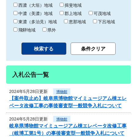
り
西濃（大垣）地域
揖斐地域
中濃（美濃）地域
郡上地域
可茂地域
東濃（多治見）地域
恵那地域
下呂地域
飛騨地域
県外
入札公告一覧
2024年5月28日更新
博物館
【案件取止め】岐阜県博物館マイミュージアム棟エレ
ベータ改修工事の事後審査型一般競争入札について
2024年5月28日更新
博物館
岐阜県博物館マイミュージアム棟エレベータ改修工事
（岐博工第1号）の事後審査型一般競争入札について