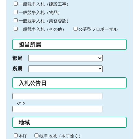
キ
一般競争入札（建設工事）
ー
一般競争入札（物品）
ワ
一般競争入札（業務委託）
ー
ド
一般競争入札（その他）
公募型プロポーザル
を
入
担当所属
力
部局
所属
入札公告日
期
から
間
期
の
間
始
地域
の
ま
終
り
わ
本庁
岐阜地域（本庁除く）