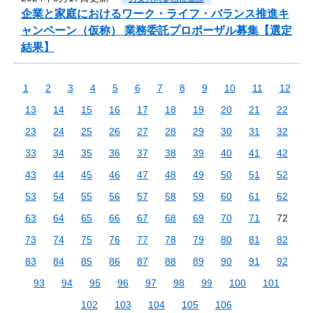
企業と家庭におけるワーク・ライフ・バランス推進キ
ャンペーン（仮称） 業務委託プロポーザル募集【選定
結果】
1
2
3
4
5
6
7
8
9
10
11
12
13
14
15
16
17
18
19
20
21
22
23
24
25
26
27
28
29
30
31
32
33
34
35
36
37
38
39
40
41
42
43
44
45
46
47
48
49
50
51
52
53
54
55
56
57
58
59
60
61
62
63
64
65
66
67
68
69
70
71
72
73
74
75
76
77
78
79
80
81
82
83
84
85
86
87
88
89
90
91
92
93
94
95
96
97
98
99
100
101
102
103
104
105
106