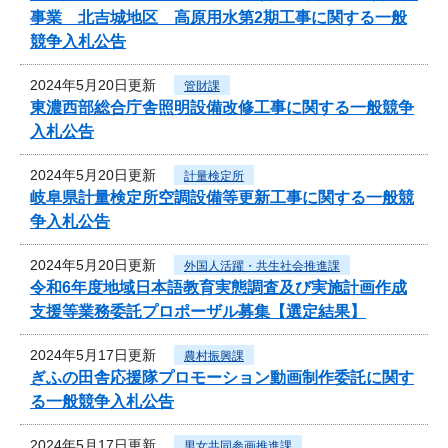
事業 北吉城地区 高原用水第2期工事に関する一般
競争入札公告
2024年5月20日更新
管財課
東濃西部総合庁舎照明設備改修工事に関する一般競争
入札公告
2024年5月20日更新
計量検定所
岐阜県計量検定所空調設備等更新工事に関する一般競
争入札公告
2024年5月20日更新
外国人活躍・共生社会推進課
令和6年度地域日本語教育実態調査及び実施計画作成
支援等業務委託プロポーザル募集【選定結果】
2024年5月17日更新
農村振興課
ぎふの田舎応援隊プロモーション動画制作委託に関す
る一般競争入札公告
2024年5月17日更新
男女共同参画推進課