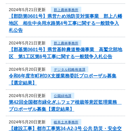
2024年5月21日更新
郡上農林事務所
【郡防第0601号】県営ため池防災対策事業 郡上八幡
地区 相生中央用水路第4号工事に関する一般競争入
札公告
2024年5月21日更新
郡上農林事務所
【郡基第0601号】県営基幹農道整備事業 高鷲北部地
区 第1工区第6号工事に関する一般競争入札公告
2024年5月20日更新
デジタル戦略推進課
令和6年度市町村DX支援業務委託プロポーザル募集
【選定結果】
2024年5月20日更新
公園緑地課
第42回全国都市緑化ぎふフェア植栽等意匠監理業務
プロポーザル募集【選定結果】
2024年5月20日更新
岐阜土木事務所
【建設工事】都市工事第34-A2-3号 公共 防災・安全交