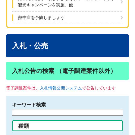
観光キャンペーンを実施」他
熱中症を予防しましょう
本
文
入札・公売
入札公告の検索 （電子調達案件以外）
電子調達案件は、
入札情報公開システム
で公告しています
キーワード検索
検
索
す
種類
る