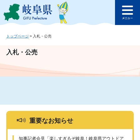
ペ
メ
このページの本文へ
ー
ニ
メ
ジ
ュ
ニ
の
ー
ュ
先
を
ー
頭
飛
トップページ
>
入札・公売
で
ば
す
し
入札・公売
。
て
本
文
へ
重要なお知らせ
知事記者会見「楽しすぎるぞ岐阜！岐阜県アウトドア