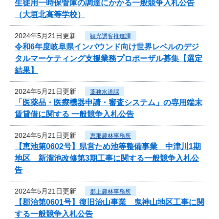
生徒用一時保管庫の調達にかかる一般競争入札公告
（大垣北高等学校）
2024年5月21日更新
観光誘客推進課
令和6年度岐阜県インバウンド向け世界レベルのデジ
タルマーケティング支援業務プロポーザル募集【選定
結果】
2024年5月21日更新
薬務水道課
「医薬品・医療機器申請・審査システム」の専用端末
賃貸借に関する 一般競争入札公告
2024年5月21日更新
恵那農林事務所
【恵池第0602号】県営ため池等整備事業 中津川1期
地区 新溜池改修第3期工事に関する一般競争入札公
告
2024年5月21日更新
郡上農林事務所
【郡治第0601号】復旧治山事業 鬼神山地区工事に関
する一般競争入札公告