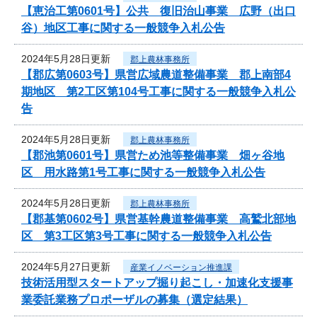
【恵治工第0601号】公共 復旧治山事業 広野（出口
谷）地区工事に関する一般競争入札公告
2024年5月28日更新
郡上農林事務所
【郡広第0603号】県営広域農道整備事業 郡上南部4
期地区 第2工区第104号工事に関する一般競争入札公
告
2024年5月28日更新
郡上農林事務所
【郡池第0601号】県営ため池等整備事業 畑ヶ谷地
区 用水路第1号工事に関する一般競争入札公告
2024年5月28日更新
郡上農林事務所
【郡基第0602号】県営基幹農道整備事業 高鷲北部地
区 第3工区第3号工事に関する一般競争入札公告
2024年5月27日更新
産業イノベーション推進課
技術活用型スタートアップ掘り起こし・加速化支援事
業委託業務プロポーザルの募集（選定結果）