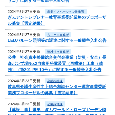
サコ）に関する一般競争入札公告
2024年5月27日更新
産業イノベーション推進課
ぎふアントレプレナー教育事業委託業務のプロポーザ
ル募集【選定結果】
2024年5月27日更新
古川土木事務所
LEDバルーン照明等の調達に関する一般競争入札公告
2024年5月27日更新
流域浄水事務所
公共 社会資本整備総合交付金事業（防災・安全）長
森ポンプ場No.2自家用発電装置（再構築）工事（債
務）（第201-PE-10号）に関する一般競争入札公告
2024年5月23日更新
高齢福祉課
岐阜県介護生産性向上総合相談センター運営事業委託
業務プロポーザルの募集【選定結果】
2024年5月23日更新
公園緑地課
【建設工事】県単 ぎふワールド・ローズガーデン特