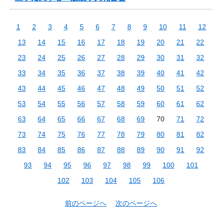
1
2
3
4
5
6
7
8
9
10
11
12
13
14
15
16
17
18
19
20
21
22
23
24
25
26
27
28
29
30
31
32
33
34
35
36
37
38
39
40
41
42
43
44
45
46
47
48
49
50
51
52
53
54
55
56
57
58
59
60
61
62
63
64
65
66
67
68
69
70
71
72
73
74
75
76
77
78
79
80
81
82
83
84
85
86
87
88
89
90
91
92
93
94
95
96
97
98
99
100
101
102
103
104
105
106
前のページへ
次のページへ