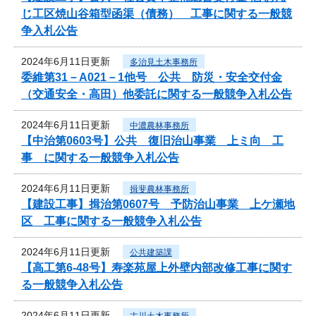
じ工区焼山谷箱型函渠（債務） 工事に関する一般競
争入札公告
2024年6月11日更新
多治見土木事務所
委維第31－A021－1他号 公共 防災・安全交付金
（交通安全・高田）他委託に関する一般競争入札公告
2024年6月11日更新
中濃農林事務所
【中治第0603号】公共 復旧治山事業 上ミ向 工
事 に関する一般競争入札公告
2024年6月11日更新
揖斐農林事務所
【建設工事】揖治第0607号 予防治山事業 上ケ瀬地
区 工事に関する一般競争入札公告
2024年6月11日更新
公共建築課
【高工第6-48号】寿楽苑屋上外壁内部改修工事に関す
る一般競争入札公告
2024年6月11日更新
古川土木事務所