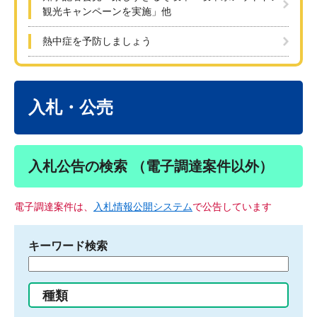
観光キャンペーンを実施」他
熱中症を予防しましょう
本
文
入札・公売
入札公告の検索 （電子調達案件以外）
電子調達案件は、
入札情報公開システム
で公告しています
キーワード検索
検
索
す
種類
る