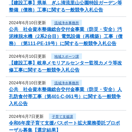
【建設工事】県単 ぎふ清流里山公園特設ガーデン等
整備（債務）工事に関する一般競争入札公告
2024年6月10日更新
流域浄水事務所
公共 社会資本整備総合交付金事業（防災・安全）汚
泥棟脱水機（2系2台目）電気設備（再構築）工事（債
務）（第111-PE-19号）に関する一般競争入札公告
2024年6月10日更新
地域スポーツ課
【建設工事】岐阜メモリアルセンター監視カメラ等改
修工事に関する一般競争入札公告
2024年6月10日更新
流域浄水事務所
公共 社会資本整備総合交付金事業（防災・安全）人
孔防食付帯工事（第401-C-061号）に関する一般競争
入札公告
2024年6月7日更新
子育て支援課
令和6年度子育て支援パスポート拡大業務委託プロポ
ーザル募集【選定結果】