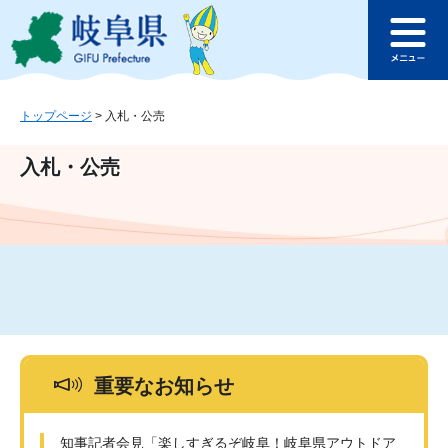
ペ
メ
このページの本文へ
ー
ニ
メ
ジ
ュ
ニ
の
ー
ュ
先
を
ー
頭
飛
トップページ
>
入札・公売
で
ば
す
し
入札・公売
。
て
本
文
へ
重要なお知らせ
知事記者会見「楽しすぎるぞ岐阜！岐阜県アウトドア