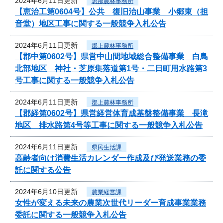
2024年6月11日更新
恵那農林事務所
【恵治工第0604号】公共 復旧治山事業 小郷東（担
音堂）地区工事に関する一般競争入札公告
2024年6月11日更新
郡上農林事務所
【郡中第0602号】県営中山間地域総合整備事業 白鳥
北部地区 神社・芝原集落道第1号・二日町用水路第3
号工事に関する一般競争入札公告
2024年6月11日更新
郡上農林事務所
【郡経第0602号】県営経営体育成基盤整備事業 長滝
地区 排水路第4号等工事に関する一般競争入札公告
2024年6月11日更新
県民生活課
高齢者向け消費生活カレンダー作成及び発送業務の委
託に関する公告
2024年6月10日更新
農業経営課
女性が変える未来の農業次世代リーダー育成事業業務
委託に関する一般競争入札公告