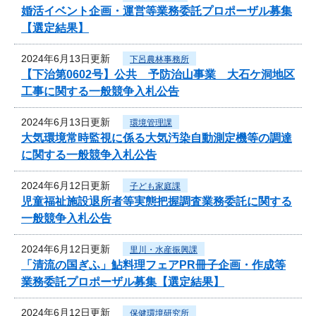
婚活イベント企画・運営等業務委託プロポーザル募集
【選定結果】
2024年6月13日更新
下呂農林事務所
【下治第0602号】公共 予防治山事業 大石ケ洞地区
工事に関する一般競争入札公告
2024年6月13日更新
環境管理課
大気環境常時監視に係る大気汚染自動測定機等の調達
に関する一般競争入札公告
2024年6月12日更新
子ども家庭課
児童福祉施設退所者等実態把握調査業務委託に関する
一般競争入札公告
2024年6月12日更新
里川・水産振興課
「清流の国ぎふ」鮎料理フェアPR冊子企画・作成等
業務委託プロポーザル募集【選定結果】
2024年6月12日更新
保健環境研究所