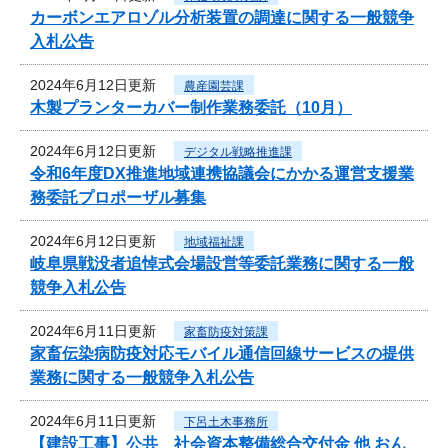
カーボンエアロゾル分析装置の調達に関する一般競争
入札公告
2024年6月12日更新
農産園芸課
木製プランターカバー制作業務委託（10月）
2024年6月12日更新
デジタル戦略推進課
令和6年度DX推進地域連携協議会にかかる運営支援業
務委託プロポーザル募集
2024年6月12日更新
地域福祉課
岐阜県戦没者追悼式会場設営等委託業務に関する一般
競争入札公告
2024年6月11日更新
家畜防疫対策課
家畜伝染病防疫対応モバイル通信回線サービスの提供
業務に関する一般競争入札公告
2024年6月11日更新
下呂土木事務所
【建設工事】公共 社会資本整備総合交付金 他 おん