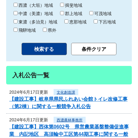
り
西濃（大垣）地域
揖斐地域
中濃（美濃）地域
郡上地域
可茂地域
東濃（多治見）地域
恵那地域
下呂地域
飛騨地域
県外
入札公告一覧
2024年6月17日更新
文化創造課
【建設工事】岐阜県県民ふれあい会館トイレ改修工事
（第2棟）に関する一般競争入札公告
2024年6月17日更新
西濃農林事務所
【建設工事】西体第0602号 県営農業基盤整備促進事
業 内記地区 高須輪中工区第44期工事に関する一般