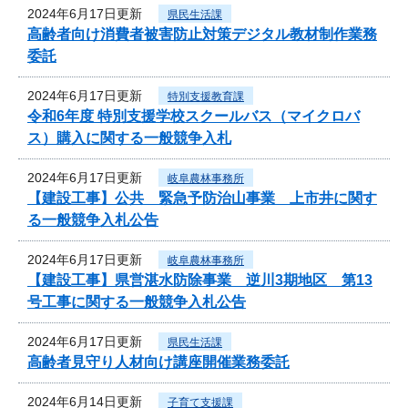
2024年6月17日更新
県民生活課
高齢者向け消費者被害防止対策デジタル教材制作業務
委託
2024年6月17日更新
特別支援教育課
令和6年度 特別支援学校スクールバス（マイクロバ
ス）購入に関する一般競争入札
2024年6月17日更新
岐阜農林事務所
【建設工事】公共 緊急予防治山事業 上市井に関す
る一般競争入札公告
2024年6月17日更新
岐阜農林事務所
【建設工事】県営湛水防除事業 逆川3期地区 第13
号工事に関する一般競争入札公告
2024年6月17日更新
県民生活課
高齢者見守り人材向け講座開催業務委託
2024年6月14日更新
子育て支援課