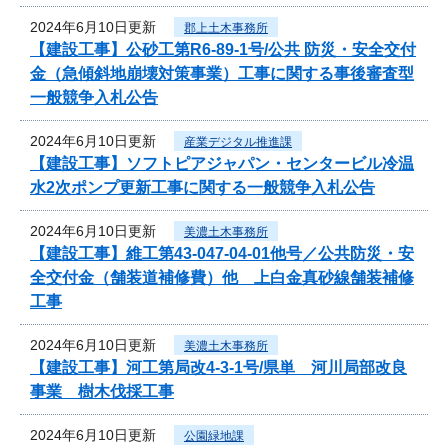
2024年6月10日更新
郡上土木事務所
【建設工事】公砂工第R6-89-1号/公共 防災・安全交付
金（急傾斜地崩壊対策事業）工事に関する事後審査型
一般競争入札公告
2024年6月10日更新
産業デジタル推進課
【建設工事】ソフトピアジャパン・センタービル冷温
水2次ポンプ更新工事に関する一般競争入札公告
2024年6月10日更新
美濃土木事務所
【建設工事】維工第43-047-04-01他号／公共防災・安
全交付金（舗装道補修費）他 上白金真砂線舗装補修
工事
2024年6月10日更新
美濃土木事務所
【建設工事】河工第局改4-3-1号/県単 河川局部改良
事業 樹木伐採工事
2024年6月10日更新
公園緑地課