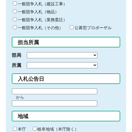
キ
一般競争入札（建設工事）
ー
一般競争入札（物品）
ワ
一般競争入札（業務委託）
ー
ド
一般競争入札（その他）
公募型プロポーザル
を
入
担当所属
力
部局
所属
入札公告日
期
から
間
期
の
間
始
地域
の
ま
終
り
わ
本庁
岐阜地域（本庁除く）