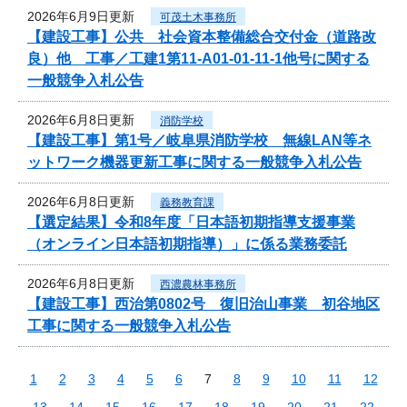
2026年6月9日更新
可茂土木事務所
【建設工事】公共 社会資本整備総合交付金（道路改
良）他 工事／工建1第11-A01-01-11-1他号に関する
一般競争入札公告
2026年6月8日更新
消防学校
【建設工事】第1号／岐阜県消防学校 無線LAN等ネ
ットワーク機器更新工事に関する一般競争入札公告
2026年6月8日更新
義務教育課
【選定結果】令和8年度「日本語初期指導支援事業
（オンライン日本語初期指導）」に係る業務委託
2026年6月8日更新
西濃農林事務所
【建設工事】西治第0802号 復旧治山事業 初谷地区
工事に関する一般競争入札公告
1
2
3
4
5
6
7
8
9
10
11
12
13
14
15
16
17
18
19
20
21
22