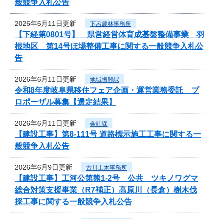
般競争入札公告
2026年6月11日更新
下呂農林事務所
【下経第0801号】 県営経営体育成基盤整備事業 羽
根地区 第14号ほ場整備工事に関する一般競争入札公
告
2026年6月11日更新
地域振興課
令和8年度岐阜県移住フェア企画・運営業務委託 プ
ロポーザル募集【選定結果】
2026年6月11日更新
会計課
【建設工事】第8-111号 道路標示施工工事に関する一
般競争入札公告
2026年6月9日更新
古川土木事務所
【建設工事】工河公第熊1-2号 公共 ツキノワグマ
総合対策支援事業（R7補正）高原川（長倉）樹木伐
採工事に関する一般競争入札公告