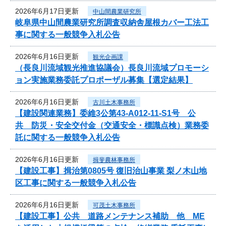
2026年6月17日更新
中山間農業研究所
岐阜県中山間農業研究所調査収納舎屋根カバー工法工
事に関する一般競争入札公告
2026年6月16日更新
観光企画課
（長良川流域観光推進協議会）長良川流域プロモーシ
ョン実施業務委託プロポーザル募集【選定結果】
2026年6月16日更新
古川土木事務所
【建設関連業務】委維3公第43-A012-11-S1号 公
共 防災・安全交付金（交通安全・標識点検）業務委
託に関する一般競争入札公告
2026年6月16日更新
揖斐農林事務所
【建設工事】揖治第0805号 復旧治山事業 梨ノ木山地
区工事に関する一般競争入札公告
2026年6月16日更新
可茂土木事務所
【建設工事】公共 道路メンテナンス補助 他 ME