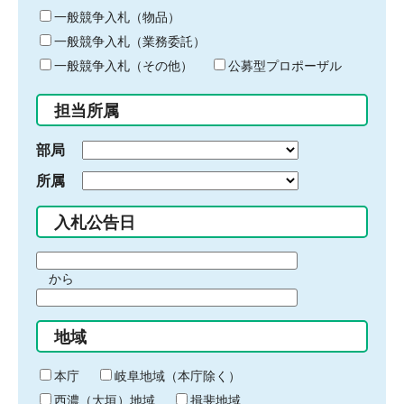
ー
一般競争入札（物品）
ワ
一般競争入札（業務委託）
ー
ド
一般競争入札（その他）
公募型プロポーザル
を
入
担当所属
力
部局
所属
入札公告日
期
から
間
期
の
間
始
地域
の
ま
終
り
わ
本庁
岐阜地域（本庁除く）
り
西濃（大垣）地域
揖斐地域