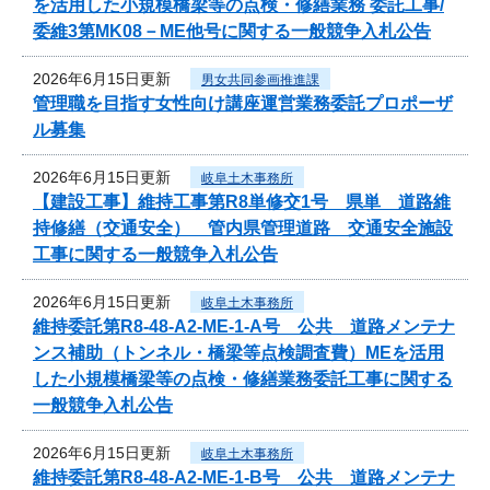
を活用した小規模橋梁等の点検・修繕業務 委託工事/
委維3第MK08－ME他号に関する一般競争入札公告
2026年6月15日更新
男女共同参画推進課
管理職を目指す女性向け講座運営業務委託プロポーザ
ル募集
2026年6月15日更新
岐阜土木事務所
【建設工事】維持工事第R8単修交1号 県単 道路維
持修繕（交通安全） 管内県管理道路 交通安全施設
工事に関する一般競争入札公告
2026年6月15日更新
岐阜土木事務所
維持委託第R8-48-A2-ME-1-A号 公共 道路メンテナ
ンス補助（トンネル・橋梁等点検調査費）MEを活用
した小規模橋梁等の点検・修繕業務委託工事に関する
一般競争入札公告
2026年6月15日更新
岐阜土木事務所
維持委託第R8-48-A2-ME-1-B号 公共 道路メンテナ