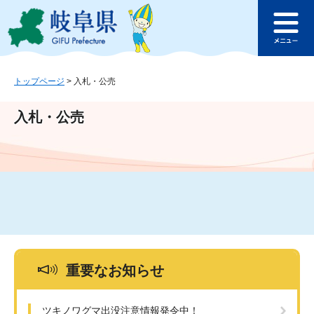
ペ
メ
このページの本文へ
ー
ニ
メ
ジ
ュ
ニ
の
ー
ュ
先
を
ー
頭
飛
トップページ
>
入札・公売
で
ば
す
し
入札・公売
。
て
本
文
へ
重要なお知らせ
ツキノワグマ出没注意情報発令中！