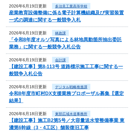
2026年6月19日更新
多治見工業高等学校
産業教育設備整備に係る電子計算機組織及び実習装置
一式の調達に関する一般競争入札
2026年6月19日更新
林政課
「令和8年度オルソ写真による林地異動箇所抽出委託
業務」に関する一般競争入札公告
2026年6月19日更新
会計課
【建設工事】第8-113号 道路標示施工工事に関する一
般競争入札公告
2026年6月18日更新
デジタル戦略推進課
令和8年度市町村DX支援業務プロポーザル募集【選定
結果】
2026年6月18日更新
東部広域水道事務所
【建設工事】施工B2第5号／大容量送水管整備事業 東
濃第6幹線（3・4工区）舗装復旧工事