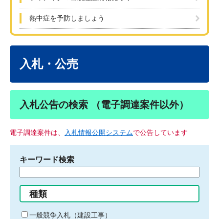
熱中症を予防しましょう
本
文
入札・公売
入札公告の検索 （電子調達案件以外）
電子調達案件は、
入札情報公開システム
で公告しています
キーワード検索
検
索
す
種類
る
キ
一般競争入札（建設工事）