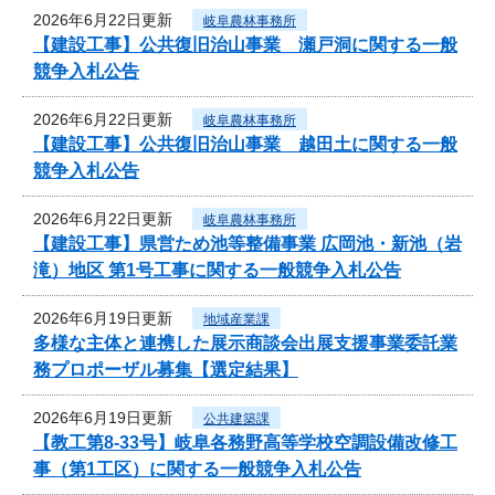
2026年6月22日更新
岐阜農林事務所
【建設工事】公共復旧治山事業 瀬戸洞に関する一般
競争入札公告
2026年6月22日更新
岐阜農林事務所
【建設工事】公共復旧治山事業 越田土に関する一般
競争入札公告
2026年6月22日更新
岐阜農林事務所
【建設工事】県営ため池等整備事業 広岡池・新池（岩
滝）地区 第1号工事に関する一般競争入札公告
2026年6月19日更新
地域産業課
多様な主体と連携した展示商談会出展支援事業委託業
務プロポーザル募集【選定結果】
2026年6月19日更新
公共建築課
【教工第8-33号】岐阜各務野高等学校空調設備改修工
事（第1工区）に関する一般競争入札公告