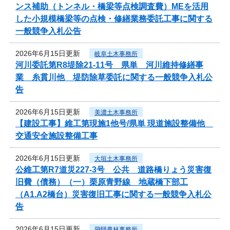
ンス補助（トンネル・橋梁等点検調査費）MEを活用
した小規模橋梁等の点検・修繕業務委託工事に関する
一般競争入札公告
2026年6月15日更新
岐阜土木事務所
河川委託第R8堤除21-11号 県単 河川維持修繕事
業 糸貫川他 堤防除草委託に関する一般競争入札公
告
2026年6月15日更新
美濃土木事務所
【建設工事】維工第現施1他号/県単 現道施設整備他
交通安全施設整備工事
2026年6月15日更新
大垣土木事務所
公維工第R7道災227-3号 公共 道路橋りょう災害復
旧費（債務）（一）栗原青野線 地蔵橋下部工
（A1.A2橋台）災害復旧工事に関する一般競争入札公
告
2026年6月15日更新
飛騨農林事務所