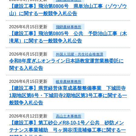
【建設工事】飛治第0806号 県単治山工事（ゾウゾウ
山）に関する一般競争入札公告
2026年6月15日更新
飛騨農林事務所
【建設工事】飛治第0805号 公共 予防治山工事（木
滝尾）に関する一般競争入札公告
2026年6月15日更新
外国人活躍・共生社会推進課
令和8年度ぎふオンライン日本語教室運営業務委託に
関する入札公告
2026年6月15日更新
岐阜農林事務所
【建設工事】県営経営体育成基盤整備事業 下城田寺
1期地区第6号・下城田寺2期地区第3号工事に関する一
般競争入札公告
2026年6月12日更新
高山土木事務所
【建設工事】第工砂公メR8-10-1号／公共 砂防メン
テナンス事業補助 弓ヶ洞谷渓流補修工事に関する一