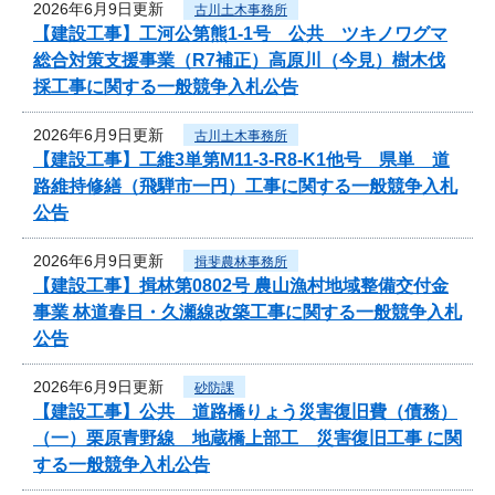
2026年6月9日更新
古川土木事務所
【建設工事】工河公第熊1-1号 公共 ツキノワグマ
総合対策支援事業（R7補正）高原川（今見）樹木伐
採工事に関する一般競争入札公告
2026年6月9日更新
古川土木事務所
【建設工事】工維3単第M11-3-R8-K1他号 県単 道
路維持修繕（飛騨市一円）工事に関する一般競争入札
公告
2026年6月9日更新
揖斐農林事務所
【建設工事】揖林第0802号 農山漁村地域整備交付金
事業 林道春日・久瀬線改築工事に関する一般競争入札
公告
2026年6月9日更新
砂防課
【建設工事】公共 道路橋りょう災害復旧費（債務）
（一）栗原青野線 地蔵橋上部工 災害復旧工事 に関
する一般競争入札公告