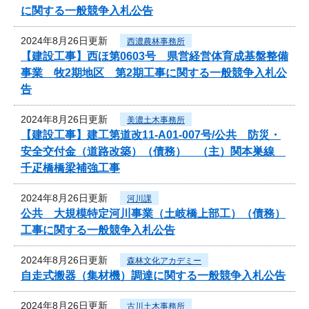
に関する一般競争入札公告
2024年8月26日更新
西濃農林事務所
【建設工事】西ほ第0603号 県営経営体育成基盤整備
事業 牧2期地区 第2期工事に関する一般競争入札公
告
2024年8月26日更新
美濃土木事務所
【建設工事】建工第道改11-A01-007号/公共 防災・
安全交付金（道路改築）（債務） （主）関本巣線
千疋橋橋梁補強工事
2024年8月26日更新
河川課
公共 大規模特定河川事業（土岐橋上部工）（債務）
工事に関する一般競争入札公告
2024年8月26日更新
森林文化アカデミー
自走式搬器（集材機）調達に関する一般競争入札公告
2024年8月26日更新
古川土木事務所