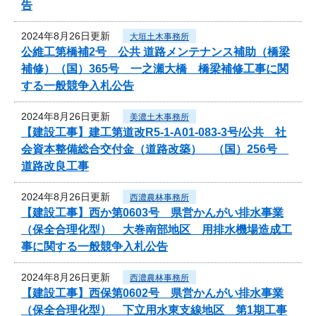
告
2024年8月26日更新
大垣土木事務所
公維工第橋補2号 公共 道路メンテナンス補助（橋梁
補修）（国）365号 一之瀬大橋 橋梁補修工事に関
する一般競争入札公告
2024年8月26日更新
美濃土木事務所
【建設工事】建工第道改R5-1-A01-083-3号/公共 社
会資本整備総合交付金（道路改築） （国）256号
道路改良工事
2024年8月26日更新
西濃農林事務所
【建設工事】西か第0603号 県営かんがい排水事業
（保全合理化型） 大巻南部地区 用排水機場造成工
事に関する一般競争入札公告
2024年8月26日更新
西濃農林事務所
【建設工事】西保第0602号 県営かんがい排水事業
（保全合理化型） 下立用水東支線地区 第1期工事