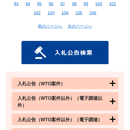
93
94
95
96
97
98
99
100
101
102
103
104
105
106
前のページへ
次のページへ
入札公告（WTO案件）
入札公告（WTO案件以外）（電子調達以
外）
入札公告（WTO案件以外）（電子調達）