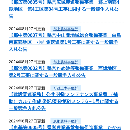
【郡広第0605号】県営広域農道整備事業 郡上南部4
期地区 第4工区第84号工事に関する一般競争入札公
告
2024年8月27日更新
郡上農林事務所
【郡中第0607号】県営中山間地域総合整備事業 白鳥
南東部地区 小向集落道第1号工事に関する一般競争
入札公告
2024年8月27日更新
郡上農林事務所
【郡池第0602号】県営ため池等整備事業 西坂地区
第2号工事に関する一般競争入札公告
2024年8月27日更新
可茂土木事務所
【建設関連業務】公共 砂防メンテナンス事業費 （補
助）カルテ作成 委託/委砂第砂メンテ6－1号に関する
一般競争入札公告
2024年8月27日更新
恵那農林事務所
【恵基第0605号】県営農業基盤整備促進事業 たかみ