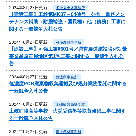
2024年8月27日更新
多治見土木事務所
【建設工事】工維第MK07－04他号 公共 道路メン
テナンス補助（耐震補強・国長橋）他（債務）工事に
関する一般競争入札公告
2024年8月27日更新
可茂農林事務所
【建設工事】可強工第0601号／県営農道施設強化対策
事業越原笹屋地区第1号工事に関する一般競争入札公
告
2024年8月27日更新
西濃県事務所
低濃度PCB廃棄物収集運搬及び処分業務委託に関する
一般競争入札公告
2024年8月27日更新
土岐紅陵高等学校
土岐紅陵高等学校 火災受信盤等取替修繕工事に関す
る一般競争入札公告
2024年8月27日更新
郡上農林事務所