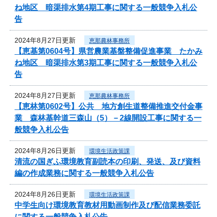
ね地区 暗渠排水第4期工事に関する一般競争入札公
告
2024年8月27日更新
恵那農林事務所
【恵基第0604号】県営農業基盤整備促進事業 たかみ
ね地区 暗渠排水第3期工事に関する一般競争入札公
告
2024年8月27日更新
恵那農林事務所
【恵林第0602号】公共 地方創生道整備推進交付金事
業 森林基幹道三森山（5）－2線開設工事に関する一
般競争入札公告
2024年8月26日更新
環境生活政策課
清流の国ぎふ環境教育副読本の印刷、発送、及び資料
編の作成業務に関する一般競争入札公告
2024年8月26日更新
環境生活政策課
中学生向け環境教育教材用動画制作及び配信業務委託
に関する一般競争入札公告