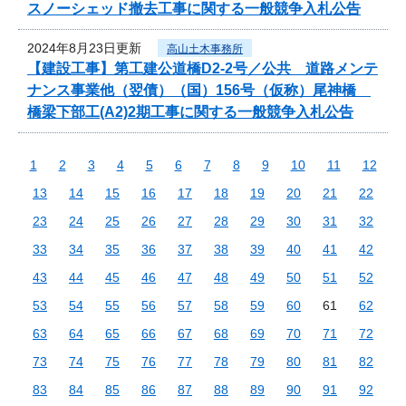
スノーシェッド撤去工事に関する一般競争入札公告
2024年8月23日更新
高山土木事務所
【建設工事】第工建公道橋D2-2号／公共 道路メンテ
ナンス事業他（翌債）（国）156号（仮称）尾神橋
橋梁下部工(A2)2期工事に関する一般競争入札公告
1
2
3
4
5
6
7
8
9
10
11
12
13
14
15
16
17
18
19
20
21
22
23
24
25
26
27
28
29
30
31
32
33
34
35
36
37
38
39
40
41
42
43
44
45
46
47
48
49
50
51
52
53
54
55
56
57
58
59
60
61
62
63
64
65
66
67
68
69
70
71
72
73
74
75
76
77
78
79
80
81
82
83
84
85
86
87
88
89
90
91
92