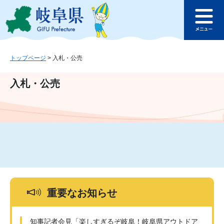
ペ
メ
このページの本文へ
ー
ニ
メ
ジ
ュ
ニ
の
ー
ュ
先
を
ー
頭
飛
トップページ
>
入札・公売
で
ば
す
し
入札・公売
。
て
本
文
へ
重要なお知らせ
知事記者会見「楽しすぎるぞ岐阜！岐阜県アウトドア