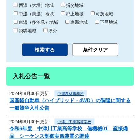
り
西濃（大垣）地域
揖斐地域
中濃（美濃）地域
郡上地域
可茂地域
東濃（多治見）地域
恵那地域
下呂地域
飛騨地域
県外
入札公告一覧
2024年8月30日更新
中濃農林事務所
国産軽自動車（ハイブリッド・4WD）の調達に関する
一般競争入札公告
2024年8月30日更新
中津川工業高等学校
令和6年度 中津川工業高等学校 備機械01 産振備
品 シーケンス制御実習装置の調達