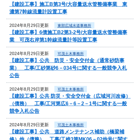
【建設工事】施工B第3号/大容量送水管整備事業 東
濃第7幹線流量計設置工事
2024年8月29日更新
東部広域水道事務所
【建設工事】6債施工B2第3-2号/大容量送水管整備事
業 可茂右岸第1幹線流量計等設置工事
2024年8月29日更新
可茂土木事務所
【建設工事】公共 防災・安全交付金（通常砂防事
業） 工事/工砂第砂6－034号に関する一般競争入札
公告
2024年8月29日更新
可茂土木事務所
【建設工事】公共 防災・安全交付金（広域河川改修）
（債務） 工事/工河第広6－6－2－1号に関する一般
競争入札公告
2024年8月29日更新
可茂土木事務所
【建設工事】公共 道路メンテナンス補助（橋梁補
修）他（債務） 工事/工維3第MK06－02他号に関す