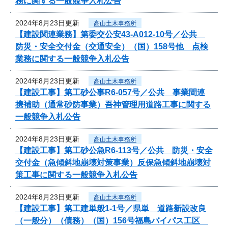
務に関する一般競争入札公告
2024年8月23日更新
高山土木事務所
【建設関連業務】第委交公安43-A012-10号／公共
防災・安全交付金（交通安全）（国）158号他 点検
業務に関する一般競争入札公告
2024年8月23日更新
高山土木事務所
【建設工事】第工砂公事R6-057号／公共 事業間連
携補助（通常砂防事業）吾神管理用道路工事に関する
一般競争入札公告
2024年8月23日更新
高山土木事務所
【建設工事】第工砂公急R6-113号／公共 防災・安全
交付金（急傾斜地崩壊対策事業）反保急傾斜地崩壊対
策工事に関する一般競争入札公告
2024年8月23日更新
高山土木事務所
【建設工事】第工建単般1-1号／県単 道路新設改良
（一般分）（債務）（国）156号福島バイパス工区