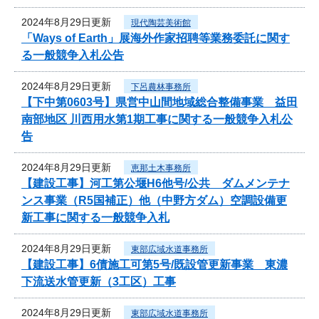
2024年8月29日更新
現代陶芸美術館
「Ways of Earth」展海外作家招聘等業務委託に関す
る一般競争入札公告
2024年8月29日更新
下呂農林事務所
【下中第0603号】県営中山間地域総合整備事業 益田
南部地区 川西用水第1期工事に関する一般競争入札公
告
2024年8月29日更新
恵那土木事務所
【建設工事】河工第公堰H6他号/公共 ダムメンテナ
ンス事業（R5国補正）他（中野方ダム）空調設備更
新工事に関する一般競争入札
2024年8月29日更新
東部広域水道事務所
【建設工事】6債施工可第5号/既設管更新事業 東濃
下流送水管更新（3工区）工事
2024年8月29日更新
東部広域水道事務所