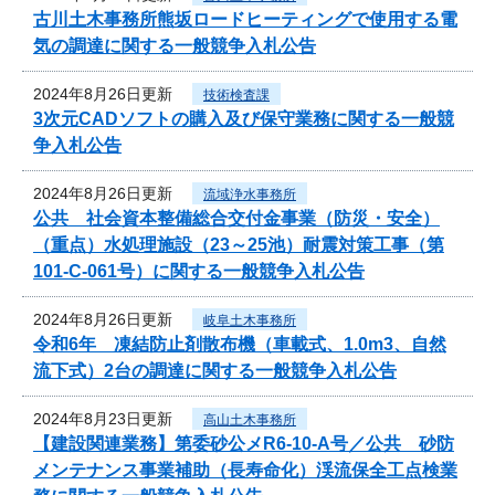
古川土木事務所熊坂ロードヒーティングで使用する電
気の調達に関する一般競争入札公告
2024年8月26日更新
技術検査課
3次元CADソフトの購入及び保守業務に関する一般競
争入札公告
2024年8月26日更新
流域浄水事務所
公共 社会資本整備総合交付金事業（防災・安全）
（重点）水処理施設（23～25池）耐震対策工事（第
101-C-061号）に関する一般競争入札公告
2024年8月26日更新
岐阜土木事務所
令和6年 凍結防止剤散布機（車載式、1.0m3、自然
流下式）2台の調達に関する一般競争入札公告
2024年8月23日更新
高山土木事務所
【建設関連業務】第委砂公メR6-10-A号／公共 砂防
メンテナンス事業補助（長寿命化）渓流保全工点検業