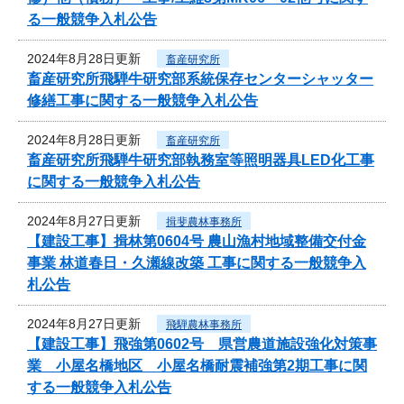
る一般競争入札公告
2024年8月28日更新
畜産研究所
畜産研究所飛騨牛研究部系統保存センターシャッター
修繕工事に関する一般競争入札公告
2024年8月28日更新
畜産研究所
畜産研究所飛騨牛研究部執務室等照明器具LED化工事
に関する一般競争入札公告
2024年8月27日更新
揖斐農林事務所
【建設工事】揖林第0604号 農山漁村地域整備交付金
事業 林道春日・久瀬線改築 工事に関する一般競争入
札公告
2024年8月27日更新
飛騨農林事務所
【建設工事】飛強第0602号 県営農道施設強化対策事
業 小屋名橋地区 小屋名橋耐震補強第2期工事に関
する一般競争入札公告