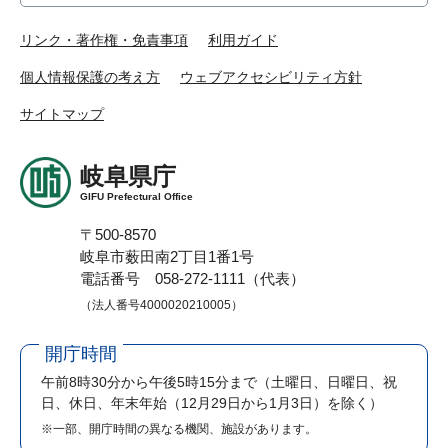
リンク・著作権・免責事項
利用ガイド
個人情報保護の考え方
ウェブアクセシビリティ方針
サイトマップ
岐阜県庁
GIFU Prefectural Office
〒500-8570
岐阜市薮田南2丁目1番1号
電話番号 058-272-1111（代表）
（法人番号4000020210005）
開庁時間
午前8時30分から午後5時15分まで
（土曜日、日曜日、祝
日、休日、年末年始（12月29日から1月3日）を除く）
※一部、開庁時間の異なる機関、施設があります。