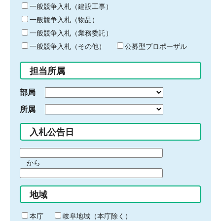
キ
一般競争入札（建設工事）
ー
一般競争入札（物品）
ワ
一般競争入札（業務委託）
ー
ド
一般競争入札（その他）
公募型プロポーザル
を
入
担当所属
力
部局
所属
入札公告日
期
から
間
期
の
間
始
地域
の
ま
終
り
わ
本庁
岐阜地域（本庁除く）