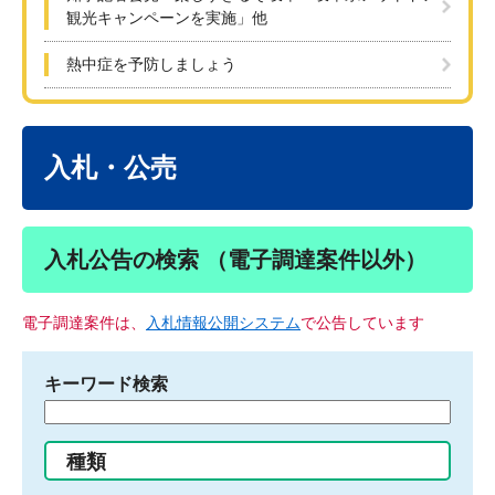
観光キャンペーンを実施」他
熱中症を予防しましょう
本
文
入札・公売
入札公告の検索 （電子調達案件以外）
電子調達案件は、
入札情報公開システム
で公告しています
キーワード検索
検
索
す
種類
る