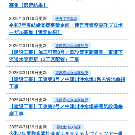
募集【選定結果】
2025年3月19日更新
子育て支援課
令和7年度結婚支援事業企画・運営等業務委託プロポ
ーザル募集【選定結果】
2025年3月19日更新
東部広域水道事務所
【建設工事】施工可第8号／既設管更新事業 東濃下
流送水管更新（3工区配管）工事
2025年3月19日更新
東部広域水道事務所
【建設工事】工東第3号／中津川浄水場1系ろ過池修繕
工事
2025年3月19日更新
東部広域水道事務所
【建設工事】工東第2号／中津川浄水場等電気設備修
繕工事
2025年3月19日更新
環境生活政策課
令和7年度脱炭素社会ぎふを支える人づくりツアー事