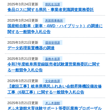
2025年3月24日更新
県民生活課
食品ロスに関する県民・事業者意識調査業務委託
2025年3月24日更新
恵那県事務所
国産軽自動車（新車・4WD・ハイブリット）の調達に
関する一般競争入札公告
2025年3月21日更新
環境管理課
データ処理装置機器の調達
2025年3月21日更新
薬務水道課
令和7年度岐阜県登録販売者試験運営業務委託に関す
る一般競争入札公告
2025年3月21日更新
文化創造課
【建設工事】岐阜県県民ふれあい会館昇降機設備改修
工事（6期工事）に関する一般競争入札公告
2025年3月21日更新
ぎふ木遊館
ぎふ木遊館木育体験サポート等委託業務プロポーザル