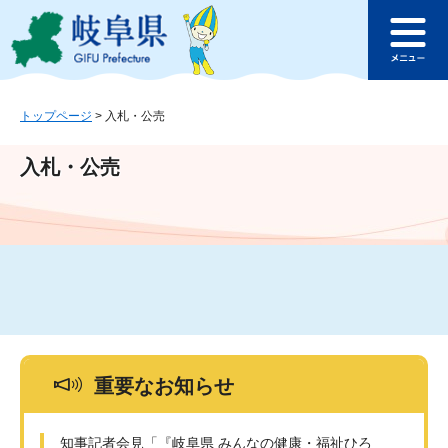
ペ
メ
このページの本文へ
ー
ニ
メ
ジ
ュ
ニ
の
ー
ュ
先
を
ー
頭
飛
トップページ
>
入札・公売
で
ば
す
し
入札・公売
。
て
本
文
へ
重要なお知らせ
知事記者会見「『岐阜県 みんなの健康・福祉ひろ