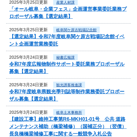
2025年3月25日更新
産業人材課
「オール岐阜・企業フェス」企画運営事業委託業務プ
ロポーザル募集【選定結果】
2025年3月25日更新
岐阜関ケ原古戦場記念館
【選定結果】令和7年度岐阜関ケ原古戦場記念館イベ
ント企画運営業務委託
2025年3月24日更新
秘書広報課
令和7年度広報物制作サポート委託業務プロポーザル
募集【選定結果】
2025年3月24日更新
観光誘客推進課
令和7年度岐阜県観光季刊誌等制作業務委託プロポー
ザル募集【選定結果】
2025年3月24日更新
岐阜土木事務所
【建設工事】維持工事第R6-MKH01-01号 公共 道路
メンテナンス補助（橋梁補修）（国補正分）（翌債）
長良橋橋梁補修工事に関する一般競争入札公告