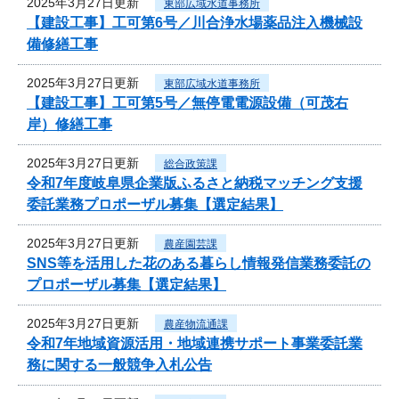
2025年3月27日更新
東部広域水道事務所
【建設工事】工可第6号／川合浄水場薬品注入機械設
備修繕工事
2025年3月27日更新
東部広域水道事務所
【建設工事】工可第5号／無停電電源設備（可茂右
岸）修繕工事
2025年3月27日更新
総合政策課
令和7年度岐阜県企業版ふるさと納税マッチング支援
委託業務プロポーザル募集【選定結果】
2025年3月27日更新
農産園芸課
SNS等を活用した花のある暮らし情報発信業務委託の
プロポーザル募集【選定結果】
2025年3月27日更新
農産物流通課
令和7年地域資源活用・地域連携サポート事業委託業
務に関する一般競争入札公告