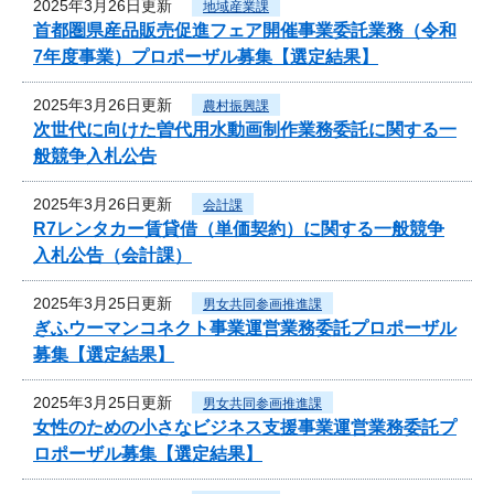
2025年3月26日更新
地域産業課
首都圏県産品販売促進フェア開催事業委託業務（令和
7年度事業）プロポーザル募集【選定結果】
2025年3月26日更新
農村振興課
次世代に向けた曽代用水動画制作業務委託に関する一
般競争入札公告
2025年3月26日更新
会計課
R7レンタカー賃貸借（単価契約）に関する一般競争
入札公告（会計課）
2025年3月25日更新
男女共同参画推進課
ぎふウーマンコネクト事業運営業務委託プロポーザル
募集【選定結果】
2025年3月25日更新
男女共同参画推進課
女性のための小さなビジネス支援事業運営業務委託プ
ロポーザル募集【選定結果】