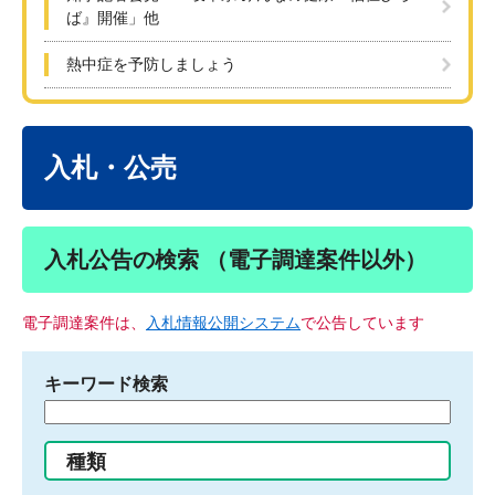
ば』開催」他
熱中症を予防しましょう
本
文
入札・公売
入札公告の検索 （電子調達案件以外）
電子調達案件は、
入札情報公開システム
で公告しています
キーワード検索
検
索
す
種類
る