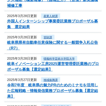
補修工事
2025年3月28日更新
産業人材課
外国人インターンシップ事業委託業務プロポーザル募
集 選定結果
2025年3月28日更新
管財課
岐阜県県有自動車任意保険に関する一般競争入札公告
（R7）
2025年3月28日更新
情報科学芸術大学院大学
岐阜イノベーション工房2025運営管理委託業務のプロ
ポーザル募集【選定結果】
2025年3月27日更新
地域振興課
令和7年度 岐阜県の魅力PRのためのミナモを活用し
た広報戦略・情報発信業務プロポーザル募集【選定結
果】