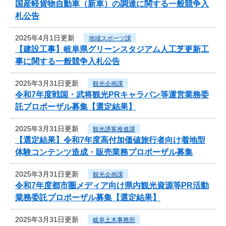
国産軽貨物自動車（新車）の調達に関する一般競争入
札公告
2025年4月1日更新
地域スポーツ課
【建設工事】岐阜県グリーンスタジアム人工芝更新工
事に関する一般競争入札公告
2025年3月31日更新
観光企画課
令和7年度戦国・武将観光PRキャラバン等運営業務委
託プロポーザル募集【選定結果】
2025年3月31日更新
観光誘客推進課
【選定結果】令和7年度高付加価値旅行者向け着地型
体験コンテンツ造成・販売業務プロポーザル募集
2025年3月31日更新
観光企画課
令和7年度都市圏メディア向け県内観光資源等PR活動
業務委託プロポーザル募集【選定結果】
2025年3月31日更新
岐阜土木事務所