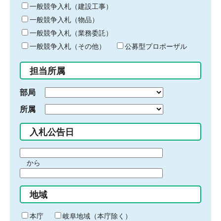
キ
一般競争入札（建設工事）
ー
一般競争入札（物品）
ワ
一般競争入札（業務委託）
ー
ド
一般競争入札（その他）
公募型プロポーザル
を
入
担当所属
力
部局
所属
入札公告日
期
から
間
期
の
間
始
地域
の
ま
終
り
わ
本庁
岐阜地域（本庁除く）