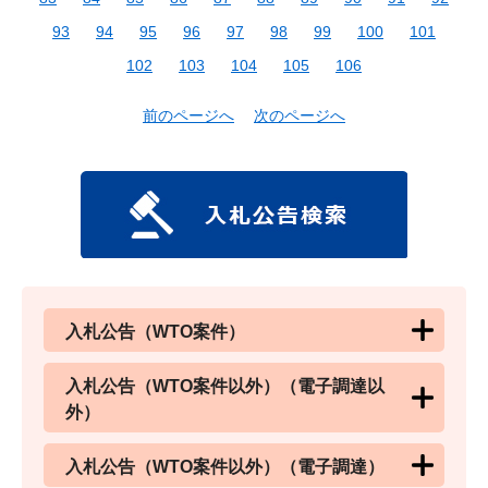
93
94
95
96
97
98
99
100
101
102
103
104
105
106
前のページへ
次のページへ
入札公告（WTO案件）
入札公告（WTO案件以外）（電子調達以
外）
入札公告（WTO案件以外）（電子調達）