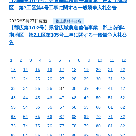
【郡基第0701号】県営基幹農道整備事業 高鷲北部地
区 第3工区第4号工事に関する一般競争入札公告
2025年5月27日更新
郡上農林事務所
【郡広第0702号】県営広域農道整備事業 郡上南部4
期地区 第2工区第105号工事に関する一般競争入札公
告
1
2
3
4
5
6
7
8
9
10
11
12
13
14
15
16
17
18
19
20
21
22
23
24
25
26
27
28
29
30
31
32
33
34
35
36
37
38
39
40
41
42
43
44
45
46
47
48
49
50
51
52
53
54
55
56
57
58
59
60
61
62
63
64
65
66
67
68
69
70
71
72
73
74
75
76
77
78
79
80
81
82
83
84
85
86
87
88
89
90
91
92