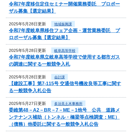
令和7年度移住定住セミナー開催業務委託 プロポー
ザル募集【選定結果】
2025年5月28日更新
地域振興課
令和7年度岐阜県移住フェア企画・運営業務委託 プ
ロポーザル募集【選定結果】
2025年5月28日更新
岐阜高等学校
令和7年度岐阜県立岐阜高等学校で使用する都市ガス
の調達に関する一般競争入札
2025年5月28日更新
会計課
【建設工事】第7-115号 交通信号機改良等工事に関す
る一般競争入札公告
2025年5月27日更新
多治見土木事務所
委維第48－A2－BR－7－ME－1他号 公共 道路メ
ンテナンス補助（トンネル・橋梁等点検調査：ME）
（債務）他委託に関する一般競争入札公告