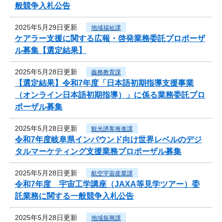
般競争入札公告
2025年5月29日更新
地域福祉課
ケアラー支援に関する広報・啓発業務委託プロポーザ
ル募集【選定結果】
2025年5月28日更新
義務教育課
【選定結果】令和7年度「日本語初期指導支援事業
（オンライン日本語初期指導）」に係る業務委託プロ
ポーザル募集
2025年5月28日更新
観光誘客推進課
令和7年度岐阜県インバウンド向け世界レベルのデジ
タルマーケティング支援業務プロポーザル募集
2025年5月28日更新
航空宇宙産業課
令和7年度 宇宙工学講座（JAXA等見学ツアー）委
託業務に関する一般競争入札公告
2025年5月28日更新
地域振興課