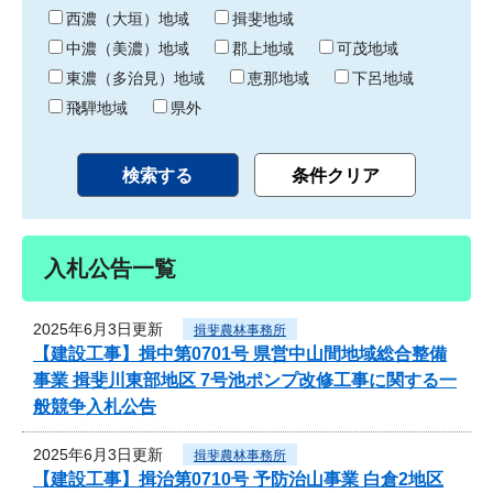
り
西濃（大垣）地域
揖斐地域
中濃（美濃）地域
郡上地域
可茂地域
東濃（多治見）地域
恵那地域
下呂地域
飛騨地域
県外
入札公告一覧
2025年6月3日更新
揖斐農林事務所
【建設工事】揖中第0701号 県営中山間地域総合整備
事業 揖斐川東部地区 7号池ポンプ改修工事に関する一
般競争入札公告
2025年6月3日更新
揖斐農林事務所
【建設工事】揖治第0710号 予防治山事業 白倉2地区