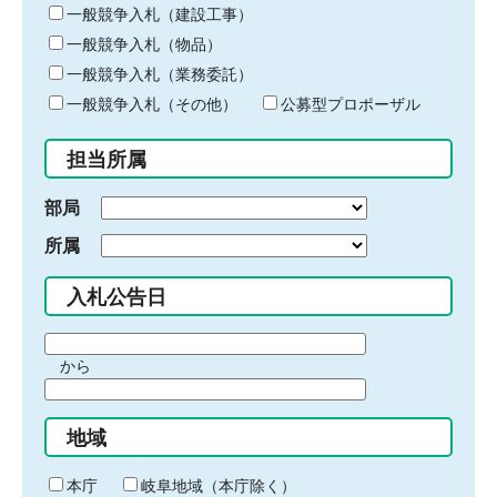
キ
一般競争入札（建設工事）
ー
一般競争入札（物品）
ワ
一般競争入札（業務委託）
ー
ド
一般競争入札（その他）
公募型プロポーザル
を
入
担当所属
力
部局
所属
入札公告日
期
から
間
期
の
間
始
地域
の
ま
終
り
わ
本庁
岐阜地域（本庁除く）