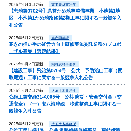
2025年6月3日更新
恵那農林事務所
【恵池第0702号】県営ため池等整備事業 小池第1地
区 小池第1ため池改修第2期工事に関する一般競争入
札公告
2025年6月2日更新
農産園芸課
花きの担い手の経営力向上研修実施委託業務のプロポ
ーザル募集【選定結果】
2025年6月2日更新
飛騨農林事務所
【建設工事】飛治第0704号 公共 予防治山工事（尻
取尾通）工事に関する一般競争入札公告
2025年6月2日更新
大垣土木事務所
公維工第交維31-A005号 公共 防災・安全交付金（交
通安全）（一）安八海津線 歩道整備工事に関する一
般競争入札公告
2025年6月2日更新
大垣土木事務所
公維工第歩橋1号 公共 道路維持修繕事業 東結横断