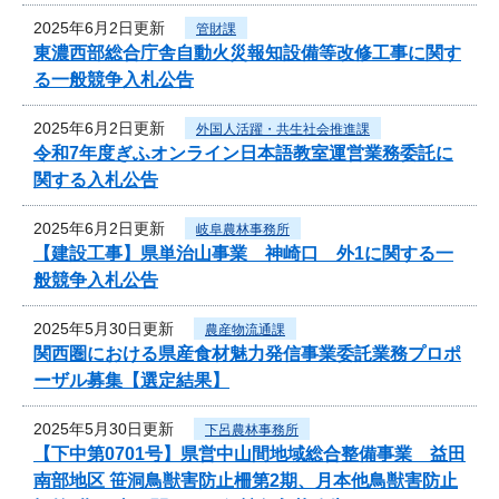
2025年6月2日更新
管財課
東濃西部総合庁舎自動火災報知設備等改修工事に関す
る一般競争入札公告
2025年6月2日更新
外国人活躍・共生社会推進課
令和7年度ぎふオンライン日本語教室運営業務委託に
関する入札公告
2025年6月2日更新
岐阜農林事務所
【建設工事】県単治山事業 神崎口 外1に関する一
般競争入札公告
2025年5月30日更新
農産物流通課
関西圏における県産食材魅力発信事業委託業務プロポ
ーザル募集【選定結果】
2025年5月30日更新
下呂農林事務所
【下中第0701号】県営中山間地域総合整備事業 益田
南部地区 笹洞鳥獣害防止柵第2期、月本他鳥獣害防止