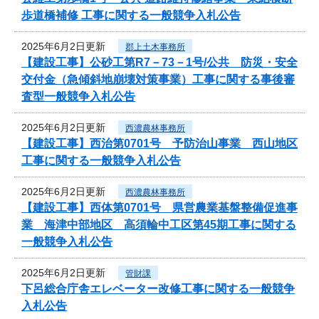
歩道橋補修 工事に関する一般競争入札公告
2025年6月2日更新
郡上土木事務所
【建設工事】公砂工第R7－73－1号/公共 防災・安全
交付金（急傾斜地崩壊対策事業）工事に関する事後審
査型一般競争入札公告
2025年6月2日更新
西濃農林事務所
【建設工事】西治第0701号 予防治山事業 西山地区
工事に関する一般競争入札公告
2025年6月2日更新
西濃農林事務所
【建設工事】西体第0701号 県営農業基盤整備促進事
業 海津中部地区 高須輪中工区第45期工事に関する
一般競争入札公告
2025年6月2日更新
管財課
下呂総合庁舎エレベーター改修工事に関する一般競争
入札公告