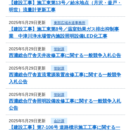
【建設工事】施工東第13号／給水地点（月沢・釜戸・
明世）流量計更新工事
2025年5月29日更新
東部広域水道事務所
【建設工事】施工東第8号／温室効果ガス排出抑制事
業 中津川浄水場管内施設照明設備LED化工事
2025年5月29日更新
管財課
西濃総合庁舎天井改修工事に関する一般競争入札公告
2025年5月29日更新
管財課
西濃総合庁舎直流電源装置改修工事に関する一般競争
入札公告
2025年5月29日更新
管財課
西濃総合庁舎照明設備改修工事に関する一般競争入札
公告
2025年5月29日更新
会計課
【建設工事】第7-106号 道路標示施工工事に関する一