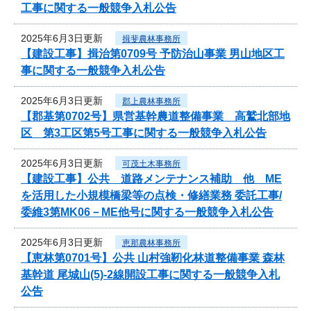
工事に関する一般競争入札公告
2025年6月3日更新
揖斐農林事務所
【建設工事】揖治第0709号 予防治山事業 男山地区工
事に関する一般競争入札公告
2025年6月3日更新
郡上農林事務所
【郡基第0702号】県営基幹農道整備事業 高鷲北部地
区 第3工区第5号工事に関する一般競争入札公告
2025年6月3日更新
可茂土木事務所
【建設工事】公共 道路メンテナンス補助 他 ME
を活用した小規模橋梁等の点検・修繕業務 委託工事/
委維3第MK06－ME他号に関する一般競争入札公告
2025年6月3日更新
恵那農林事務所
【恵林第0701号】公共 山村強靭化林道整備事業 森林
基幹道 尾城山(5)-2線開設工事に関する一般競争入札
公告