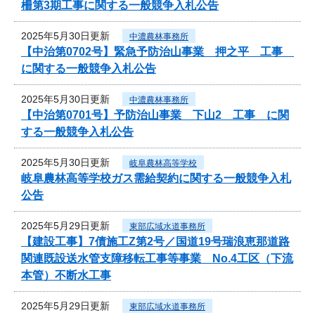
柵第3期工事に関する一般競争入札公告
2025年5月30日更新
中濃農林事務所
【中治第0702号】緊急予防治山事業 押之平 工事
に関する一般競争入札公告
2025年5月30日更新
中濃農林事務所
【中治第0701号】予防治山事業 下山2 工事 に関
する一般競争入札公告
2025年5月30日更新
岐阜農林高等学校
岐阜農林高等学校ガス需給契約に関する一般競争入札
公告
2025年5月29日更新
東部広域水道事務所
【建設工事】7債施工Z第2号／国道19号瑞浪恵那道路
関連既設送水管支障移転工事等事業 No.4工区（下流
本管）不断水工事
2025年5月29日更新
東部広域水道事務所