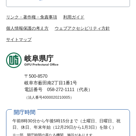
リンク・著作権・免責事項
利用ガイド
個人情報保護の考え方
ウェブアクセシビリティ方針
サイトマップ
岐阜県庁
GIFU Prefectural Office
〒500-8570
岐阜市薮田南2丁目1番1号
電話番号 058-272-1111（代表）
（法人番号4000020210005）
開庁時間
午前8時30分から午後5時15分まで
（土曜日、日曜日、祝
日、休日、年末年始（12月29日から1月3日）を除く）
※一部、開庁時間の異なる機関、施設があります。