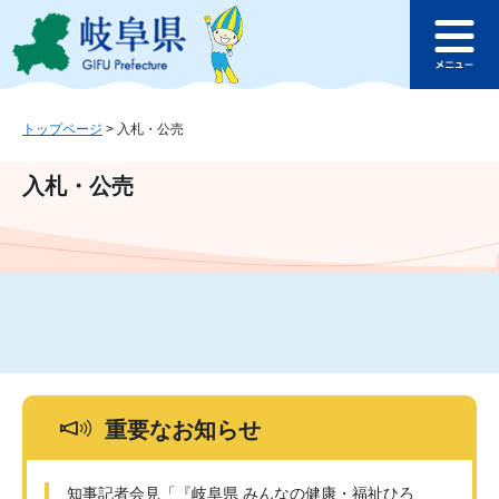
ペ
メ
このページの本文へ
ー
ニ
メ
ジ
ュ
ニ
の
ー
ュ
先
を
ー
頭
飛
トップページ
>
入札・公売
で
ば
す
し
入札・公売
。
て
本
文
へ
重要なお知らせ
知事記者会見「『岐阜県 みんなの健康・福祉ひろ