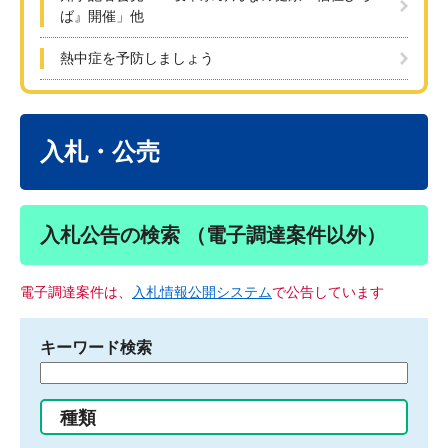
ば』開催」他
熱中症を予防しましょう
本
文
入札・公売
入札公告の検索 （電子調達案件以外）
電子調達案件は、
入札情報公開システム
で公告しています
キーワード検索
検
索
す
種類
る