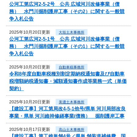
公河工第広河2-5-2号 公共 広域河川改修事業（債
務） 水門川掘削護岸工事（その2）に関する一般競
争入札公告
2025年10月20日更新
大垣土木事務所
公河工第広河2-5-1号 公共 広域河川改修事業（債
務） 水門川掘削護岸工事（その1）に関する一般競
争入札公告
2025年10月20日更新
自動車税事務所
令和8年度自動車税種別割定期納税通知書及び自動車
税増額納税通知書・減額通知書作成等業務一式（単価
契約）
2025年10月20日更新
美濃土木事務所
【建設工事】河工第局改4-5-1他号/県単 河川局部改良
事業・県単 河川維持修繕事業(債務） 掘削護岸工事
2025年10月17日更新
高山土木事務所
【建設工事】第工維単舗4号／県単 舗装道補修費 国