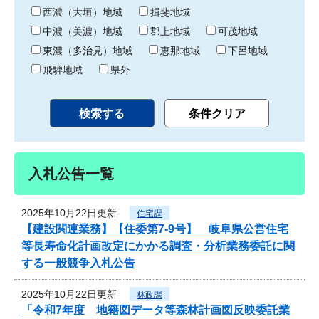
り
西濃（大垣）地域
揖斐地域
中濃（美濃）地域
郡上地域
可茂地域
東濃（多治見）地域
恵那地域
下呂地域
飛騨地域
県外
入札公告一覧
2025年10月22日更新
住宅課
【建設関連業務】【住委第7-9号】 岐阜県公営住宅
等長寿命化計画改定にかかる調査・分析業務委託に関
する一般競争入札公告
2025年10月22日更新
林政課
「令和7年度 地籍図データ等森林計画図反映委託業