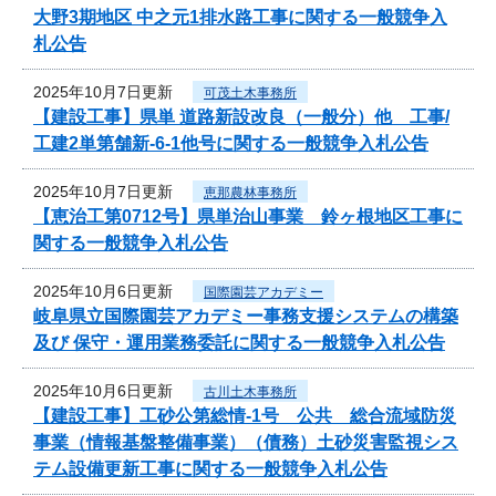
大野3期地区 中之元1排水路工事に関する一般競争入
札公告
2025年10月7日更新
可茂土木事務所
【建設工事】県単 道路新設改良（一般分）他 工事/
工建2単第舗新-6-1他号に関する一般競争入札公告
2025年10月7日更新
恵那農林事務所
【恵治工第0712号】県単治山事業 鈴ヶ根地区工事に
関する一般競争入札公告
2025年10月6日更新
国際園芸アカデミー
岐阜県立国際園芸アカデミー事務支援システムの構築
及び 保守・運用業務委託に関する一般競争入札公告
2025年10月6日更新
古川土木事務所
【建設工事】工砂公第総情-1号 公共 総合流域防災
事業（情報基盤整備事業）（債務）土砂災害監視シス
テム設備更新工事に関する一般競争入札公告