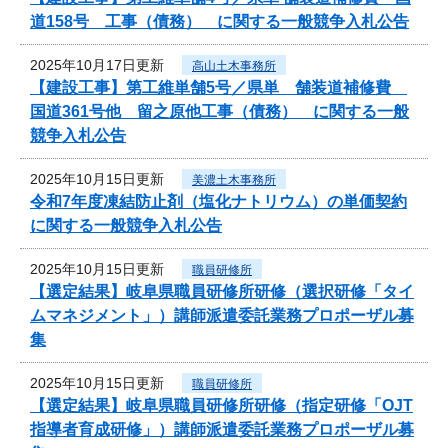
道158号 工事（債務） に関する一般競争入札公告
2025年10月17日更新
高山土木事務所
【建設工事】第工維単舗5号／県単 舗装道補修費
国道361号他 留之原他工事（債務） に関する一般
競争入札公告
2025年10月15日更新
美濃土木事務所
令和7年度凍結防止剤（塩化ナトリウム）の単価契約
に関する一般競争入札公告
2025年10月15日更新
職員研修所
【選定結果】岐阜県職員研修所研修（選択研修「タイ
ムマネジメント」）講師派遣委託業務プロポーザル募
集
2025年10月15日更新
職員研修所
【選定結果】岐阜県職員研修所研修（指定研修「OJT
指導者育成研修」）講師派遣委託業務プロポーザル募