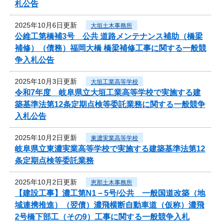
札公告
2025年10月6日更新
大垣土木事務所
公維工第橋補3号 公共 道路メンテナンス補助（橋梁
補修）（債務）福岡大橋 橋梁補修工事に関する一般競
争入札公告
2025年10月3日更新
大垣工業高等学校
令和7年度 岐阜県立大垣工業高等学校で実施する建
築基準法第12条定期点検等委託業務に関する一般競争
入札公告
2025年10月2日更新
東濃実業高等学校
岐阜県立東濃実業高等学校で実施する建築基準法第12
条定期点検等委託業務
2025年10月2日更新
恵那土木事務所
【建設工事】濃工第N1－5号/公共 一般国道改築（地
域連携推進）（翌債）濃飛横断自動車道（仮称）濃飛
2号橋下部工（その9）工事に関する一般競争入札