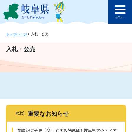
ペ
メ
このページの本文へ
ー
ニ
メ
ジ
ュ
ニ
の
ー
ュ
先
を
ー
頭
飛
トップページ
>
入札・公売
で
ば
す
し
入札・公売
。
て
本
文
へ
重要なお知らせ
知事記者会見「楽しすぎるぞ岐阜！岐阜県アウトドア