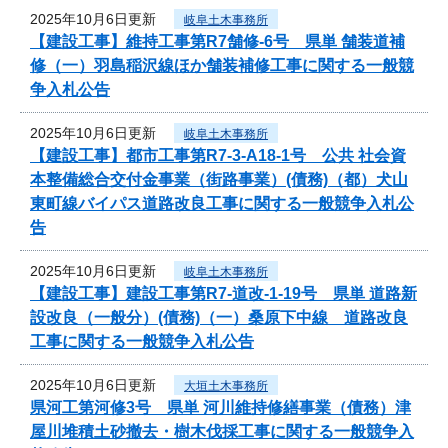
2025年10月6日更新
岐阜土木事務所
【建設工事】維持工事第R7舗修-6号 県単 舗装道補
修（一）羽島稲沢線ほか舗装補修工事に関する一般競
争入札公告
2025年10月6日更新
岐阜土木事務所
【建設工事】都市工事第R7-3-A18-1号 公共 社会資
本整備総合交付金事業（街路事業）(債務)（都）犬山
東町線バイパス道路改良工事に関する一般競争入札公
告
2025年10月6日更新
岐阜土木事務所
【建設工事】建設工事第R7-道改-1-19号 県単 道路新
設改良（一般分）(債務)（一）桑原下中線 道路改良
工事に関する一般競争入札公告
2025年10月6日更新
大垣土木事務所
県河工第河修3号 県単 河川維持修繕事業（債務）津
屋川堆積土砂撤去・樹木伐採工事に関する一般競争入