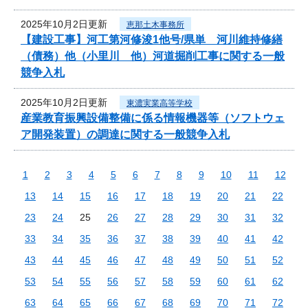
2025年10月2日更新
恵那土木事務所
【建設工事】河工第河修浚1他号/県単 河川維持修繕
（債務）他（小里川 他）河道掘削工事に関する一般
競争入札
2025年10月2日更新
東濃実業高等学校
産業教育振興設備整備に係る情報機器等（ソフトウェ
ア開発装置）の調達に関する一般競争入札
1
2
3
4
5
6
7
8
9
10
11
12
13
14
15
16
17
18
19
20
21
22
23
24
25
26
27
28
29
30
31
32
33
34
35
36
37
38
39
40
41
42
43
44
45
46
47
48
49
50
51
52
53
54
55
56
57
58
59
60
61
62
63
64
65
66
67
68
69
70
71
72