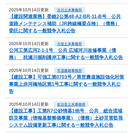
2025年10月14日更新
古川土木事務所
【建設関連業務】委維2公第48-A2-BR-11-B号 公共
道路メンテナンス補助（JR跨線橋梁点検）（債務）
委託に関する一般競争入札公告
2025年10月14日更新
大垣土木事務所
公河工第広河2-1-1号 公共 広域河川改修事業（債
務） 杭瀬川掘削護岸工事に関する一般競争入札公告
2025年10月14日更新
可茂農林事務所
【建設工事】可強工第0703号／県営農道施設強化対策
事業上赤河橋地区第1号工事に関する一般競争入札公
告
2025年10月14日更新
多治見土木事務所
【建設工事】工第R7公砂情基1他号 公共 総合流域
防災事業（情報基盤整備事業）（債務）土砂災害監視
システム設備更新工事に関する一般競争入札公告