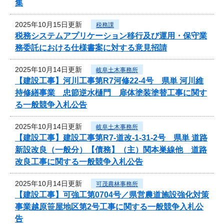
集
2025年10月15日更新
税務課
税務システムアプリケーション移行及び運用・保守業
務委託における仕様書案に対する意見招請
2025年10月14日更新
岐阜土木事務所
【建設工事】河川工事第R7河修22-4号 県単 河川維
持修繕事業 忠節逆水樋門 扉体塗装塗替工事に関す
る一般競争入札公告
2025年10月14日更新
岐阜土木事務所
【建設工事】建設工事第R7-道改-1-31-2号 県単 道路
新設改良（一般分）【債務】（主）関本巣線他 道路
改良工事に関する一般競争入札公告
2025年10月14日更新
可茂農林事務所
【建設工事】可強工第0704号／県営農道施設強化対策
事業越原笹屋地区第2号工事に関する一般競争入札公
告