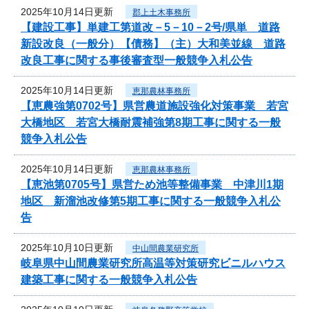
2025年10月14日更新
郡上土木事務所
【建設工事】単建工第道改－5－10－2号/県単 道路
新設改良（一般分）【債務】（主）大和美並線 道路
改良工事に関する事後審査型一般競争入札公告
2025年10月14日更新
恵那農林事務所
【恵農強第0702号】県営農道施設強化対策事業 若宮
大橋地区 若宮大橋耐震補強第8期工事に関する一般
競争入札公告
2025年10月14日更新
恵那農林事務所
【恵池第0705号】県営ため池等整備事業 中津川1期
地区 新溜池改修第5期工事に関する一般競争入札公
告
2025年10月10日更新
中山間農業研究所
岐阜県中山間農業研究所高温等対策研究ビニルハウス
建築工事に関する一般競争入札公告