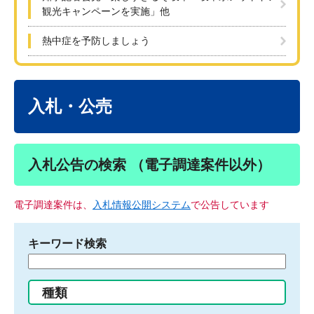
観光キャンペーンを実施」他
熱中症を予防しましょう
本
文
入札・公売
入札公告の検索 （電子調達案件以外）
電子調達案件は、
入札情報公開システム
で公告しています
キーワード検索
検
索
す
種類
る