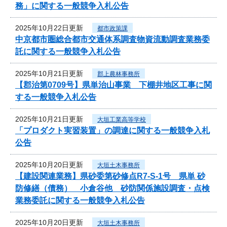
務」に関する一般競争入札公告
2025年10月22日更新
都市政策課
中京都市圏総合都市交通体系調査物資流動調査業務委
託に関する一般競争入札公告
2025年10月21日更新
郡上農林事務所
【郡治第0709号】県単治山事業 下棚井地区工事に関
する一般競争入札公告
2025年10月21日更新
大垣工業高等学校
「プロダクト実習装置」の調達に関する一般競争入札
公告
2025年10月20日更新
大垣土木事務所
【建設関連業務】県砂委第砂修点R7-S-1号 県単 砂
防修繕（債務） 小倉谷他 砂防関係施設調査・点検
業務委託に関する一般競争入札公告
2025年10月20日更新
大垣土木事務所