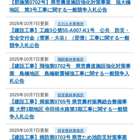
【郡施第0702号】県営農道施設強化対策事業 旭大橋
地区 第3号工事に関する一般競争入札公告
2025年10月7日更新
古川土木事務所
【建設工事】工維3公第55-A007-K1号 公共 防災・
安全交付金（雪寒・大谷）（翌債）工事に関する一般
競争入札公告
2025年10月7日更新
飛騨農林事務所
【建設工事】飛強第0702号 県営農道施設強化対策事
業 島橋地区 島橋耐震補強工事に関する一般競争入
札公告
2025年10月7日更新
揖斐農林事務所
【建設工事】揖振第0705号 県営農村振興総合整備事
業 大野3期地区 寺田排水路第3期工事に関する一般競
争入札公告
2025年10月7日更新
揖斐農林事務所
【建設工事】揖防第0703号 県営ため池防災対策事業