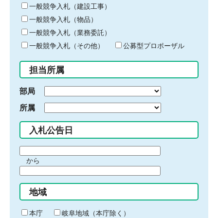
キ
一般競争入札（建設工事）
ー
一般競争入札（物品）
ワ
一般競争入札（業務委託）
ー
ド
一般競争入札（その他）
公募型プロポーザル
を
入
担当所属
力
部局
所属
入札公告日
期
から
間
期
の
間
始
地域
の
ま
終
り
わ
本庁
岐阜地域（本庁除く）