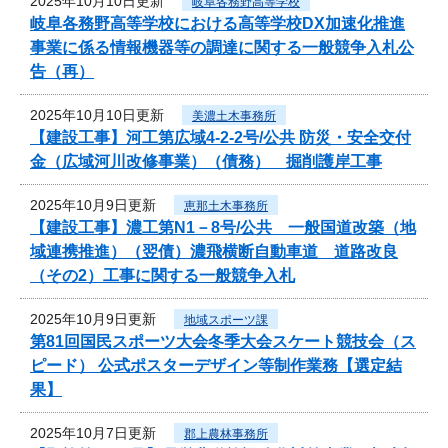
2025年10月10日更新
岐阜各務野高等学校
岐阜各務野高等学校における高等学校DX加速化推進
事業に係る情報機器等の調達に関する一般競争入札公
告（再）
2025年10月10日更新
美濃土木事務所
【建設工事】河工第広域4-2-2号/公共 防災・安全交付
金（広域河川改修事業）（債務） 掘削護岸工事
2025年10月9日更新
恵那土木事務所
【建設工事】濃工第N1－8号/公共 一般国道改築（地
域連携推進）（翌債）濃飛横断自動車道 道路改良
（その2）工事に関する一般競争入札
2025年10月9日更新
地域スポーツ課
第81回国民スポーツ大会冬季大会スケート競技会（ス
ピード） 公式ポスターデザイン等制作業務【選定結
果】
2025年10月7日更新
郡上農林事務所