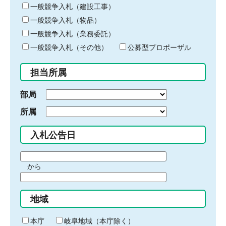
キ
一般競争入札（建設工事）
ー
一般競争入札（物品）
ワ
一般競争入札（業務委託）
ー
ド
一般競争入札（その他）
公募型プロポーザル
を
入
担当所属
力
部局
所属
入札公告日
期
から
間
期
の
間
始
地域
の
ま
終
り
わ
本庁
岐阜地域（本庁除く）