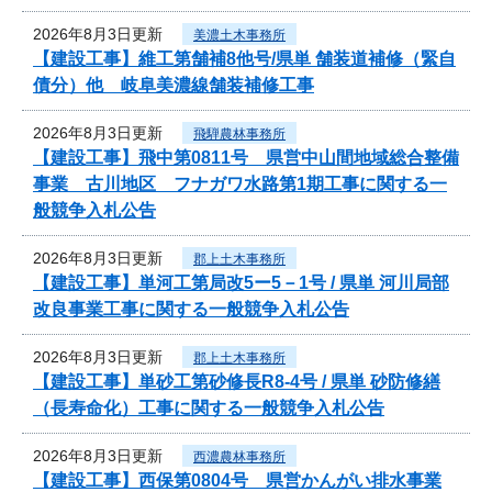
2026年8月3日更新
美濃土木事務所
【建設工事】維工第舗補8他号/県単 舗装道補修（緊自
債分）他 岐阜美濃線舗装補修工事
2026年8月3日更新
飛騨農林事務所
【建設工事】飛中第0811号 県営中山間地域総合整備
事業 古川地区 フナガワ水路第1期工事に関する一
般競争入札公告
2026年8月3日更新
郡上土木事務所
【建設工事】単河工第局改5ー5－1号 / 県単 河川局部
改良事業工事に関する一般競争入札公告
2026年8月3日更新
郡上土木事務所
【建設工事】単砂工第砂修長R8-4号 / 県単 砂防修繕
（長寿命化）工事に関する一般競争入札公告
2026年8月3日更新
西濃農林事務所
【建設工事】西保第0804号 県営かんがい排水事業