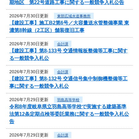
期地区 第22号道路工事に関する一般競争入札公告
2026年7月30日更新
東部広域水道事務所
【建設工事】施工B2第6号／大容量送水管整備事業 東
濃第8幹線（2工区）舗装復旧工事
2026年7月30日更新
会計課
【建設工事】第8-133号 交通情報板整備等工事に関す
る一般競争入札公
2026年7月30日更新
会計課
【建設工事】第8-132号 交通信号集中制御機整備等工
事に関する一般競争入札公
2026年7月29日更新
羽島高等学校
令和8年度岐阜県立羽島高等学校で実施する建築基準
法第12条定期点検等委託業務に関する一般競争入札公
告
2026年7月29日更新
会計課