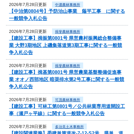
2026年7月28日更新
中濃農林事務所
【中治第0804号】予防治山事業 蔭平工事 に関する
一般競争入札公告
2026年7月28日更新
揖斐農林事務所
【建設工事】揖振第0801号 県営農村振興総合整備事
業 大野3期地区 上磯集落道第3期工事に関する一般競
争入札公告
2026年7月28日更新
揖斐農林事務所
【建設工事】揖基第0801号 県営農業基盤整備促進事
業 オオノ西部地区 暗渠排水第2号工事に関する一般競
争入札公告
2026年7月28日更新
可茂農林事務所
【建設工事】可林工第0801号／公共林業専用道開設工
事（瀬戸ヶ平線）に関する一般競争入札公告
2026年7月28日更新
多治見土木事務所
【建設関連業務】委建単第道改-7-12-S2号 県単 道