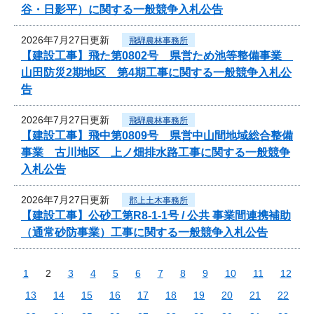
谷・日影平）に関する一般競争入札公告
2026年7月27日更新
飛騨農林事務所
【建設工事】飛た第0802号 県営ため池等整備事業
山田防災2期地区 第4期工事に関する一般競争入札公
告
2026年7月27日更新
飛騨農林事務所
【建設工事】飛中第0809号 県営中山間地域総合整備
事業 古川地区 上ノ畑排水路工事に関する一般競争
入札公告
2026年7月27日更新
郡上土木事務所
【建設工事】公砂工第R8-1-1号 / 公共 事業間連携補助
（通常砂防事業）工事に関する一般競争入札公告
1
2
3
4
5
6
7
8
9
10
11
12
13
14
15
16
17
18
19
20
21
22