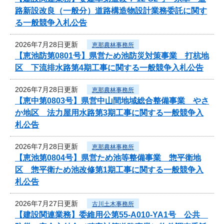
路新設改良（一般分）道路構造物設計業務委託に関す
る一般競争入札公告
2026年7月28日更新
恵那農林事務所
【恵池防第0801号】県営ため池防災対策事業 打杭地
区 下流排水路第4期工事に関する一般競争入札公告
2026年7月28日更新
恵那農林事務所
【恵中第0803号】県営中山間地域総合整備事業 やさ
か地区 法力屋用水路第3期工事に関する一般競争入
札公告
2026年7月28日更新
恵那農林事務所
【恵池第0804号】県営ため池等整備事業 惣平衛地
区 惣平衛ため池改修第1期工事に関する一般競争入
札公告
2026年7月27日更新
古川土木事務所
【建設関連業務】委維用公第55-A010-YA1号 公共