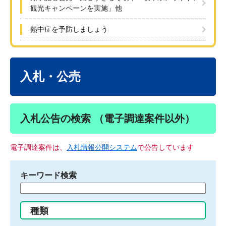
観光キャンペーンを実施」他
熱中症を予防しましょう
本
文
入札・公売
入札公告の検索 （電子調達案件以外）
電子調達案件は、
入札情報公開システム
で公告しています
キーワード検索
検
索
す
種類
る