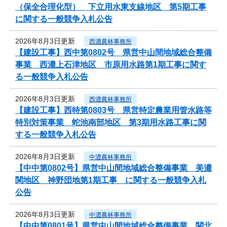
（保全合理化型） 下立用水東支線地区 第5期工事
に関する一般競争入札公告
2026年8月3日更新
西濃農林事務所
【建設工事】西中第0802号 県営中山間地域総合整備
事業 西濃上石津地区 市原用水路第1期工事に関す
る一般競争入札公告
2026年8月3日更新
西濃農林事務所
【建設工事】西特第0803号 県営特定農業用管水路等
特別対策事業 蛇池南部地区 第3期用水路工事に関
する一般競争入札公告
2026年8月3日更新
中濃農林事務所
【中中第0802号】県営中山間地域総合整備事業 美濃
関地区 神野団地第1期工事 に関する一般競争入札
公告
2026年8月3日更新
中濃農林事務所
【中中第0801号】県営中山間地域総合整備事業 関北