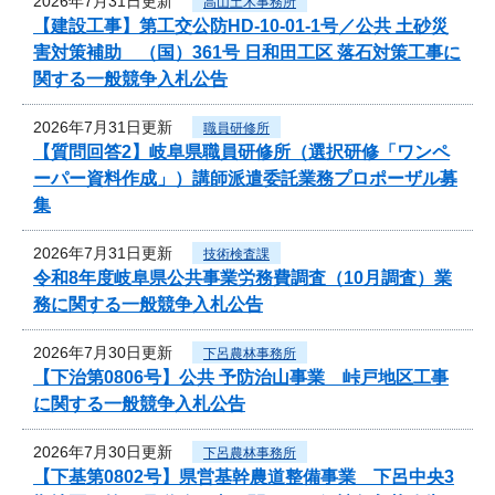
2026年7月31日更新
高山土木事務所
【建設工事】第工交公防HD-10-01-1号／公共 土砂災
害対策補助 （国）361号 日和田工区 落石対策工事に
関する一般競争入札公告
2026年7月31日更新
職員研修所
【質問回答2】岐阜県職員研修所（選択研修「ワンペ
ーパー資料作成」）講師派遣委託業務プロポーザル募
集
2026年7月31日更新
技術検査課
令和8年度岐阜県公共事業労務費調査（10月調査）業
務に関する一般競争入札公告
2026年7月30日更新
下呂農林事務所
【下治第0806号】公共 予防治山事業 峠戸地区工事
に関する一般競争入札公告
2026年7月30日更新
下呂農林事務所
【下基第0802号】県営基幹農道整備事業 下呂中央3