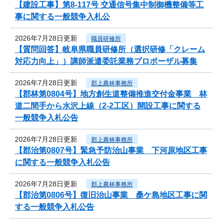
【建設工事】第8-117号 交通信号集中制御機整備等工
事に関する一般競争入札公
2026年7月28日更新
職員研修所
【質問回答】岐阜県職員研修所（選択研修「クレーム
対応力向上」）講師派遣委託業務プロポーザル募集
2026年7月28日更新
郡上農林事務所
【郡林第0804号】地方創生道整備推進交付金事業 林
道二間手から水沢上線（2-2工区）開設工事に関する
一般競争入札公告
2026年7月28日更新
郡上農林事務所
【郡治第0807号】緊急予防治山事業 下河原地区工事
に関する一般競争入札公告
2026年7月28日更新
郡上農林事務所
【郡治第0806号】復旧治山事業 桑ケ島地区工事に関
する一般競争入札公告