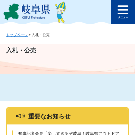
ペ
メ
このページの本文へ
ー
ニ
メ
ジ
ュ
ニ
の
ー
ュ
先
を
ー
頭
飛
トップページ
>
入札・公売
で
ば
す
し
入札・公売
。
て
本
文
へ
重要なお知らせ
知事記者会見「楽しすぎるぞ岐阜！岐阜県アウトドア