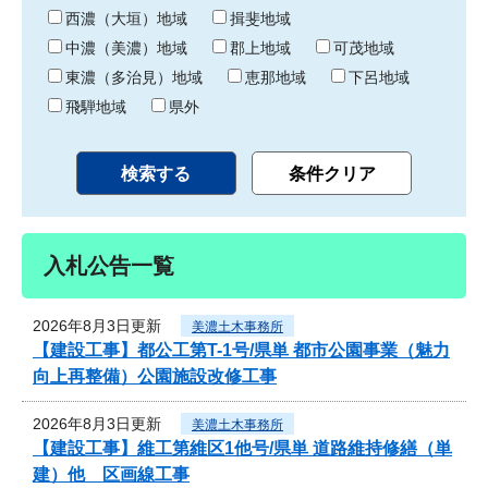
り
西濃（大垣）地域
揖斐地域
中濃（美濃）地域
郡上地域
可茂地域
東濃（多治見）地域
恵那地域
下呂地域
飛騨地域
県外
入札公告一覧
2026年8月3日更新
美濃土木事務所
【建設工事】都公工第T-1号/県単 都市公園事業（魅力
向上再整備）公園施設改修工事
2026年8月3日更新
美濃土木事務所
【建設工事】維工第維区1他号/県単 道路維持修繕（単
建）他 区画線工事