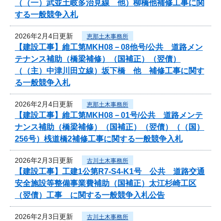
（（一）武並土岐多治見線 他）柳橋他補修工事に関
する一般競争入札
2026年2月4日更新
恵那土木事務所
【建設工事】維工第MKH08－08他号/公共 道路メン
テナンス補助（橋梁補修）（国補正）（翌債）
（（主）中津川田立線）坂下橋 他 補修工事に関す
る一般競争入札
2026年2月4日更新
恵那土木事務所
【建設工事】維工第MKH08－01号/公共 道路メンテ
ナンス補助（橋梁補修）（国補正）（翌債）（（国）
256号）桟道橋2補修工事に関する一般競争入札
2026年2月3日更新
古川土木事務所
【建設工事】工建1公第R7-S4-K1号 公共 道路交通
安全施設等整備事業費補助（国補正）太江杉崎工区
（翌債）工事 に関する一般競争入札公告
2026年2月3日更新
古川土木事務所