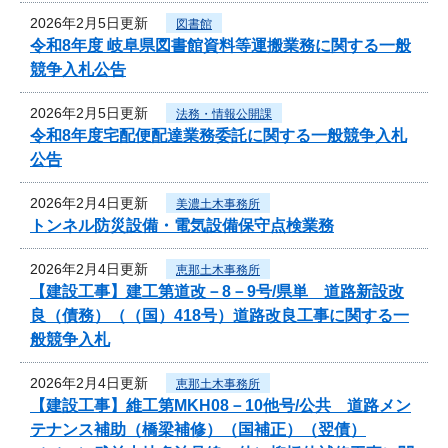
2026年2月5日更新
図書館
令和8年度 岐阜県図書館資料等運搬業務に関する一般
競争入札公告
2026年2月5日更新
法務・情報公開課
令和8年度宅配便配達業務委託に関する一般競争入札
公告
2026年2月4日更新
美濃土木事務所
トンネル防災設備・電気設備保守点検業務
2026年2月4日更新
恵那土木事務所
【建設工事】建工第道改－8－9号/県単 道路新設改
良（債務）（（国）418号）道路改良工事に関する一
般競争入札
2026年2月4日更新
恵那土木事務所
【建設工事】維工第MKH08－10他号/公共 道路メン
テナンス補助（橋梁補修）（国補正）（翌債）