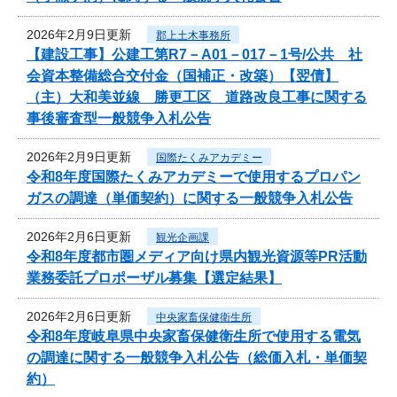
2026年2月9日更新
郡上土木事務所
【建設工事】公建工第R7－A01－017－1号/公共 社
会資本整備総合交付金（国補正・改築）【翌債】
（主）大和美並線 勝更工区 道路改良工事に関する
事後審査型一般競争入札公告
2026年2月9日更新
国際たくみアカデミー
令和8年度国際たくみアカデミーで使用するプロパン
ガスの調達（単価契約）に関する一般競争入札公告
2026年2月6日更新
観光企画課
令和8年度都市圏メディア向け県内観光資源等PR活動
業務委託プロポーザル募集【選定結果】
2026年2月6日更新
中央家畜保健衛生所
令和8年度岐阜県中央家畜保健衛生所で使用する電気
の調達に関する一般競争入札公告（総価入札・単価契
約）