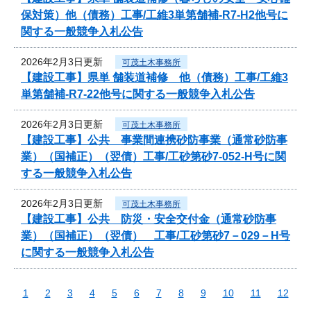
保対策）他（債務）工事/工維3単第舗補-R7-H2他号に
関する一般競争入札公告
2026年2月3日更新
可茂土木事務所
【建設工事】県単 舗装道補修 他（債務）工事/工維3
単第舗補-R7-22他号に関する一般競争入札公告
2026年2月3日更新
可茂土木事務所
【建設工事】公共 事業間連携砂防事業（通常砂防事
業）（国補正）（翌債）工事/工砂第砂7-052-H号に関
する一般競争入札公告
2026年2月3日更新
可茂土木事務所
【建設工事】公共 防災・安全交付金（通常砂防事
業）（国補正）（翌債） 工事/工砂第砂7－029－H号
に関する一般競争入札公告
1
2
3
4
5
6
7
8
9
10
11
12