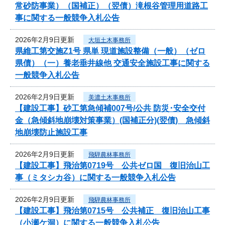
常砂防事業）（国補正）（翌債）滝根谷管理用道路工
事に関する一般競争入札公告
2026年2月9日更新
大垣土木事務所
県維工第交施Z1号 県単 現道施設整備（一般）（ゼロ
県債）（一）養老垂井線他 交通安全施設工事に関する
一般競争入札公告
2026年2月9日更新
美濃土木事務所
【建設工事】砂工第急傾補007号/公共 防災･安全交付
金（急傾斜地崩壊対策事業）(国補正分)(翌債) 急傾斜
地崩壊防止施設工事
2026年2月9日更新
飛騨農林事務所
【建設工事】飛治第0719号 公共ゼロ国 復旧治山工
事（ミタシカ谷）に関する一般競争入札公告
2026年2月9日更新
飛騨農林事務所
【建設工事】飛治第0715号 公共補正 復旧治山工事
（小瀬ケ洞）に関する一般競争入札公告