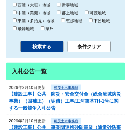
り
西濃（大垣）地域
揖斐地域
中濃（美濃）地域
郡上地域
可茂地域
東濃（多治見）地域
恵那地域
下呂地域
飛騨地域
県外
入札公告一覧
2026年2月10日更新
可茂土木事務所
【建設工事】公共 防災・安全交付金（総合流域防災
事業）（国補正）（翌債）工事/工河第基7H-1号に関
する一般競争入札公告
2026年2月10日更新
可茂土木事務所
【建設工事】公共 事業間連携砂防事業（通常砂防事