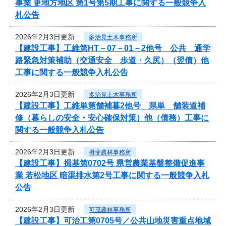
事業 更地方地区 第1号第5期工事に関する一般競争入
札公告
2026年2月3日更新
多治見土木事務所
【建設工事】工維第HT－07－01－2他号 公共 通学
路緊急対策補助（交通安全 歩道・久尻）（翌債）他
工事に関する一般競争入札公告
2026年2月3日更新
多治見土木事務所
【建設工事】工維単第舗補暮2他号 県単 舗装道補
修（暮らしの安全・安心確保対策）他（債務）工事に
関する一般競争入札公告
2026年2月3日更新
揖斐農林事務所
【建設工事】揖基第0702号 県営農業基盤整備促進事
業 若松地区 暗渠排水第2号工事に関する一般競争入札
公告
2026年2月3日更新
可茂農林事務所
【建設工事】可治工第0705号／公共山地災害重点地域