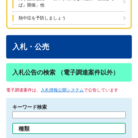
ば』開催」他
熱中症を予防しましょう
本
文
入札・公売
入札公告の検索 （電子調達案件以外）
電子調達案件は、
入札情報公開システム
で公告しています
キーワード検索
検
索
す
種類
る