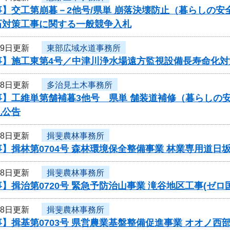
事】交工第崩暮－2他号/県単 崩落決壊防止（暮らしの
石対策工事に関する一般競争入札
19日更新
東部広域水道事務所
事】施工東第4号／中津川浄水場遠方監視設備長寿命化対
18日更新
多治見土木事務所
事】工維単第舗補暮3他号 県単 舗装道補修（暮らしの
札公告
18日更新
揖斐農林事務所
】揖林第0704号 森林環境保全整備事業 林業専用道
18日更新
揖斐農林事務所
】揖治第0720号 緊急予防治山事業 滝谷地区工事(ゼ
18日更新
揖斐農林事務所
】揖基第0703号 県営農業基盤整備促進事業 オオノ西