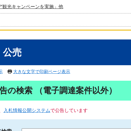
ア観光キャンペーンを実施」他
・公売
示
大きな文字で印刷ページ表示
告の検索 （電子調達案件以外）
、
入札情報公開システム
で公告しています