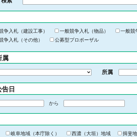
ド検索
検
索
す
る
キ
競争入札（建設工事）
一般競争入札（物品）
一般競
ー
競争入札（その他）
公募型プロポーザル
ワ
ー
所属
ド
を
所属
入
力
公告日
から
期
間
の
終
わ
岐阜地域（本庁除く）
西濃（大垣）地域
揖斐