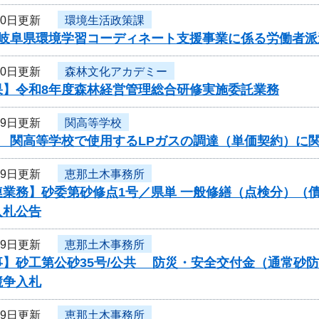
20日更新
環境生活政策課
岐阜県環境学習コーディネート支援事業に係る労働者派遣
20日更新
森林文化アカデミー
果】令和8年度森林経営管理総合研修実施委託業務
19日更新
関高等学校
度 関高等学校で使用するLPガスの調達（単価契約）に
19日更新
恵那土木事務所
連業務】砂委第砂修点1号／県単 一般修繕（点検分）（
入札公告
19日更新
恵那土木事務所
事】砂工第公砂35号/公共 防災・安全交付金（通常砂
競争入札
19日更新
恵那土木事務所