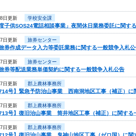
18日更新
学校安全課
度子供SOS24電話相談事業」夜間休日業務委託に関す
17日更新
旅券センター
度旅券作成データ入力等委託業務に関する一般競争入札公
17日更新
旅券センター
度旅券等配送業務単価契約に関する一般競争入札公告
17日更新
郡上農林事務所
0714号】緊急予防治山事業 西南洞地区工事（補正）
17日更新
郡上農林事務所
713号】復旧治山事業 筒井地区工事（補正）に関する
17日更新
郡上農林事務所
0712号】復旧治山事業 鬼神山地区工事（ゼロ国）に関