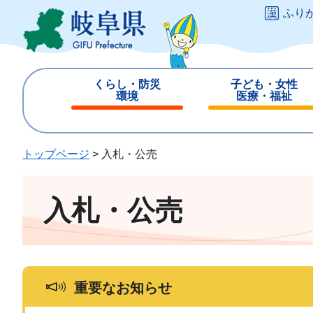
ペ
メ
ふり
ー
ニ
ジ
ュ
の
ー
先
を
くらし・防災
子ども・女性
頭
飛
環境
医療・福祉
で
ば
閉
閉
す
し
じ
じ
。
て
る
る
トップページ
>
入札・公売
本
文
へ
入札・公売
重要なお知らせ