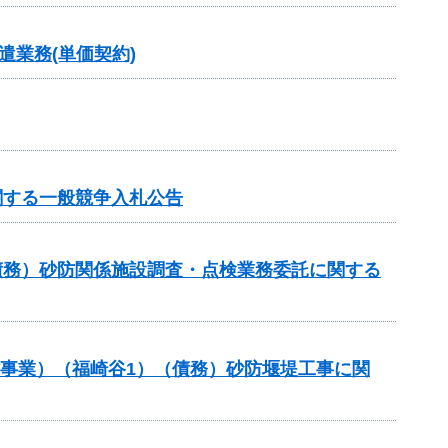
業務(単価契約)
関する一般競争入札公告
債務）砂防関係施設調査・点検業務委託に関する
防事業）（福崎谷1）（債務）砂防堰堤工事に関