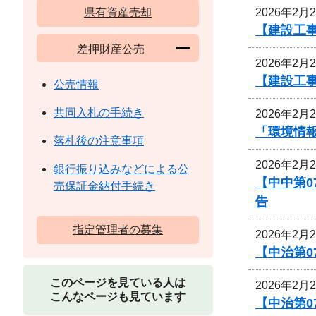
2026年2月
県有資産売却
【建設工
差押財産公売
2026年2月
【建設工
公売情報
共同入札の手続き
2026年2月
「環境情
落札後の注意事項
2026年2月
銀行振り込みなどによる公
【中中第
売保証金納付手続き
告
指定管理者の募集
2026年2月
【中治第0
このページを見ている人は
2026年2月
こんなページも見ています
【中治第0