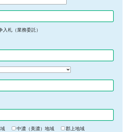
争入札（業務委託）
地域
中濃（美濃）地域
郡上地域