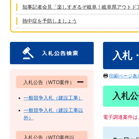
知事記者会見「楽しすぎるぞ岐阜！岐阜県アウトド
熱中症を予防しましょう
本
入札
文
印刷ページ表
入札公告（WTO案件）
入札公
一般競争入札（建設工事）
一般競争入札（建設工事以
電子調達案件は
外）
入札公告（WTO案件以