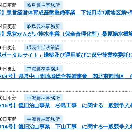
24日更新
岐阜農林事務所
事】県営経営体育成基盤整備事業 下城田寺1期地区第5
24日更新
岐阜農林事務所
事】県営かんがい排水事業（保全合理化型）桑原揚水機場
20日更新
環境生活政策課
報ポータルサイト」構築及び運用並びに保守等業務委託
20日更新
中濃農林事務所
0704号】県営中山間地域総合整備事業 関北東部地区
20日更新
中濃農林事務所
715号】復旧治山事業 杉島工事 に関する一般競争入
20日更新
中濃農林事務所
714号】復旧治山事業 下山工事 に関する一般競争入