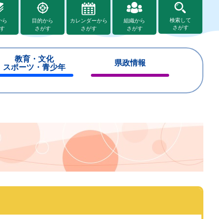
検索して
から
目的から
カレンダーから
組織から
さがす
す
さがす
さがす
さがす
教育・文化
県政情報
スポーツ・青少年
閉
閉
じ
じ
る
る