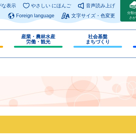
このページの本文へ
がな表示
やさしい にほんご
音声読み上げ
分類
Foreign language
文字サイズ・色変更
さが
産業・農林水産
社会基盤
労働・観光
まちづくり
閉
閉
じ
じ
る
る