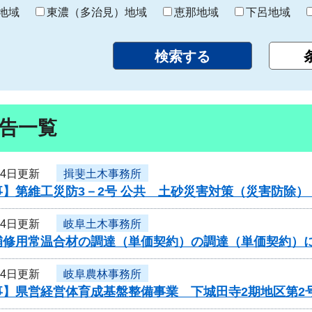
り
地域
東濃（多治見）地域
恵那地域
下呂地域
告一覧
24日更新
揖斐土木事務所
事】第維工災防3－2号 公共 土砂災害対策（災害防除
24日更新
岐阜土木事務所
補修用常温合材の調達（単価契約）の調達（単価契約）
24日更新
岐阜農林事務所
事】県営経営体育成基盤整備事業 下城田寺2期地区第2