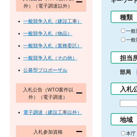
キーワー
外）（電子調達以外）
種類
一般競争入札（建設工事）
一般
一般競争入札（物品）
一般
一般競争入札（業務委託）
担当
一般競争入札（その他）
公募型プロポーザル
部局
入札
入札公告（WTO案件以
外）（電子調達）
期
間
電子調達（建設工事以外）
の
地域
始
入札参加資格
ま
本庁