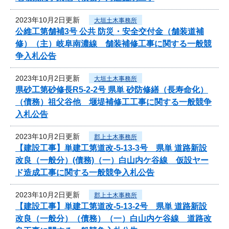
2023年10月2日更新
大垣土木事務所
公維工第舗補3号 公共 防災・安全交付金（舗装道補
修）（主）岐阜南濃線 舗装補修工事に関する一般競
争入札公告
2023年10月2日更新
大垣土木事務所
県砂工第砂修長R5-2-2号 県単 砂防修繕（長寿命化）
（債務）祖父谷他 堰堤補修工工事に関する一般競争
入札公告
2023年10月2日更新
郡上土木事務所
【建設工事】単建工第道改-5-13-3号 県単 道路新設
改良（一般分）(債務)（一）白山内ケ谷線 仮設ヤー
ド造成工事に関する一般競争入札公告
2023年10月2日更新
郡上土木事務所
【建設工事】単建工第道改-5-13-2号 県単 道路新設
改良（一般分）（債務）（一）白山内ケ谷線 道路改