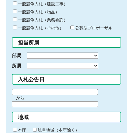
キ
一般競争入札（建設工事）
ー
一般競争入札（物品）
ワ
一般競争入札（業務委託）
ー
ド
一般競争入札（その他）
公募型プロポーザル
を
入
担当所属
力
部局
所属
入札公告日
期
から
間
期
の
間
始
地域
の
ま
終
り
わ
本庁
岐阜地域（本庁除く）