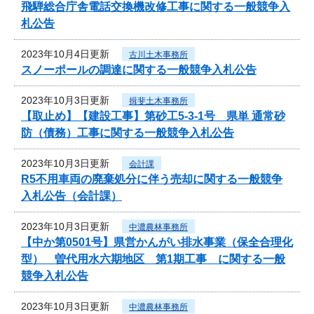
飛騨総合庁舎電話交換機改修工事に関する一般競争入
札公告
2023年10月4日更新
古川土木事務所
スノーポールの調達に関する一般競争入札公告
2023年10月3日更新
揖斐土木事務所
【取止め】【建設工事】第砂工5-3-1号 県単 通常砂
防（債務）工事に関する一般競争入札公告
2023年10月3日更新
会計課
R5不用車両の廃棄処分に伴う売却に関する一般競争
入札公告（会計課）
2023年10月3日更新
中濃農林事務所
【中か第0501号】県営かんがい排水事業（保全合理化
型） 曽代用水六期地区 第1期工事 に関する一般
競争入札公告
2023年10月3日更新
中濃農林事務所