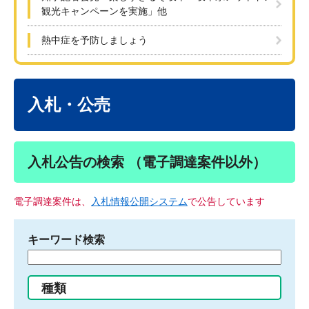
観光キャンペーンを実施」他
熱中症を予防しましょう
本
文
入札・公売
入札公告の検索 （電子調達案件以外）
電子調達案件は、
入札情報公開システム
で公告しています
キーワード検索
検
索
す
種類
る