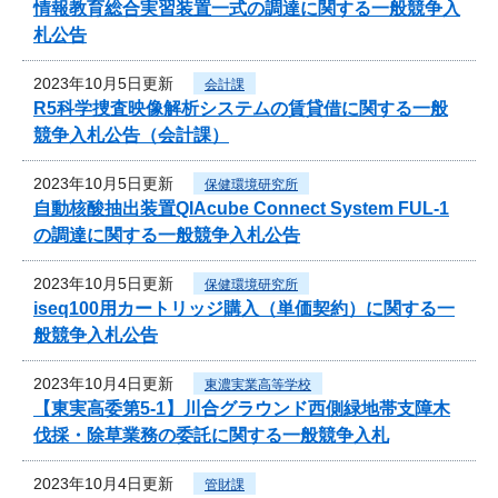
情報教育総合実習装置一式の調達に関する一般競争入
札公告
2023年10月5日更新
会計課
R5科学捜査映像解析システムの賃貸借に関する一般
競争入札公告（会計課）
2023年10月5日更新
保健環境研究所
自動核酸抽出装置QIAcube Connect System FUL-1
の調達に関する一般競争入札公告
2023年10月5日更新
保健環境研究所
iseq100用カートリッジ購入（単価契約）に関する一
般競争入札公告
2023年10月4日更新
東濃実業高等学校
【東実高委第5-1】川合グラウンド西側緑地帯支障木
伐採・除草業務の委託に関する一般競争入札
2023年10月4日更新
管財課