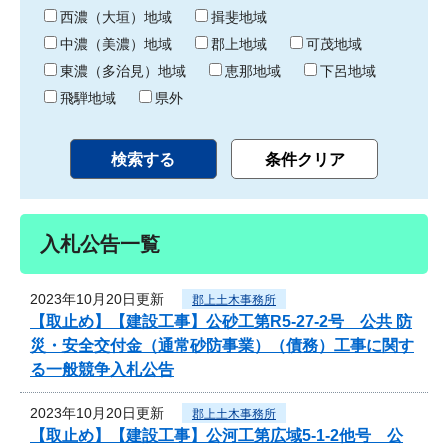
り
西濃（大垣）地域
揖斐地域
中濃（美濃）地域
郡上地域
可茂地域
東濃（多治見）地域
恵那地域
下呂地域
飛騨地域
県外
入札公告一覧
2023年10月20日更新
郡上土木事務所
【取止め】【建設工事】公砂工第R5-27-2号 公共 防
災・安全交付金（通常砂防事業）（債務）工事に関す
る一般競争入札公告
2023年10月20日更新
郡上土木事務所
【取止め】【建設工事】公河工第広域5-1-2他号 公