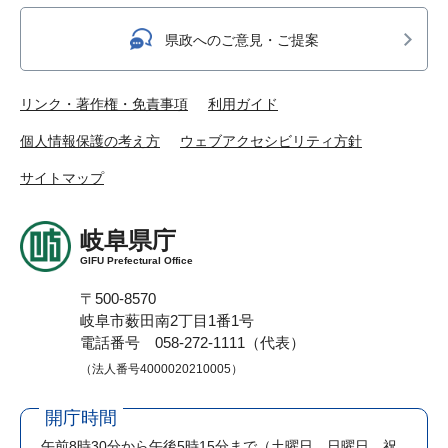
県政へのご意見・ご提案
リンク・著作権・免責事項
利用ガイド
個人情報保護の考え方
ウェブアクセシビリティ方針
サイトマップ
岐阜県庁
GIFU Prefectural Office
〒500-8570
岐阜市薮田南2丁目1番1号
電話番号 058-272-1111（代表）
（法人番号4000020210005）
開庁時間
午前8時30分から午後5時15分まで
（土曜日、日曜日、祝