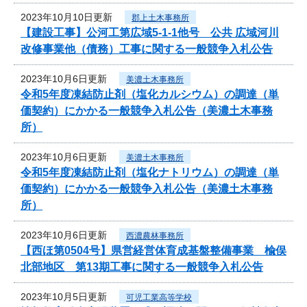
2023年10月10日更新
郡上土木事務所
【建設工事】公河工第広域5-1-1他号 公共 広域河川
改修事業他（債務）工事に関する一般競争入札公告
2023年10月6日更新
美濃土木事務所
令和5年度凍結防止剤（塩化カルシウム）の調達（単
価契約）にかかる一般競争入札公告（美濃土木事務
所）
2023年10月6日更新
美濃土木事務所
令和5年度凍結防止剤（塩化ナトリウム）の調達（単
価契約）にかかる一般競争入札公告（美濃土木事務
所）
2023年10月6日更新
西濃農林事務所
【西ほ第0504号】県営経営体育成基盤整備事業 楡俣
北部地区 第13期工事に関する一般競争入札公告
2023年10月5日更新
可児工業高等学校