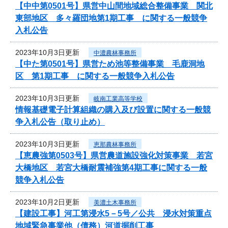
【中中第0501号】県営中山間地域総合整備事業 関北
東部地区 多々羅団地第1期工事 に関する一般競争
入札公告
2023年10月3日更新
中濃農林事務所
【中た第0501号】県営ため池等整備事業 毛鹿洞地
区 第1期工事 に関する一般競争入札公告
2023年10月3日更新
岐南工業高等学校
情報基礎電子計算組織の購入及び設置に関する一般競
争入札公告（取り止め）
2023年10月3日更新
恵那農林事務所
【恵農強第0503号】県営農道施設強化対策事業 若宮
大橋地区 若宮大橋耐震補強第4期工事に関する一般
競争入札公告
2023年10月2日更新
美濃土木事務所
【建設工事】河工第浸水5－5号／公共 浸水対策重点
地域緊急事業他（債務）河道掘削工事