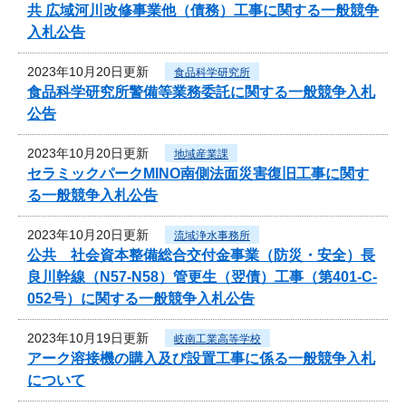
共 広域河川改修事業他（債務）工事に関する一般競争
入札公告
2023年10月20日更新
食品科学研究所
食品科学研究所警備等業務委託に関する一般競争入札
公告
2023年10月20日更新
地域産業課
セラミックパークMINO南側法面災害復旧工事に関す
る一般競争入札公告
2023年10月20日更新
流域浄水事務所
公共 社会資本整備総合交付金事業（防災・安全）長
良川幹線（N57-N58）管更生（翌債）工事（第401-C-
052号）に関する一般競争入札公告
2023年10月19日更新
岐南工業高等学校
アーク溶接機の購入及び設置工事に係る一般競争入札
について