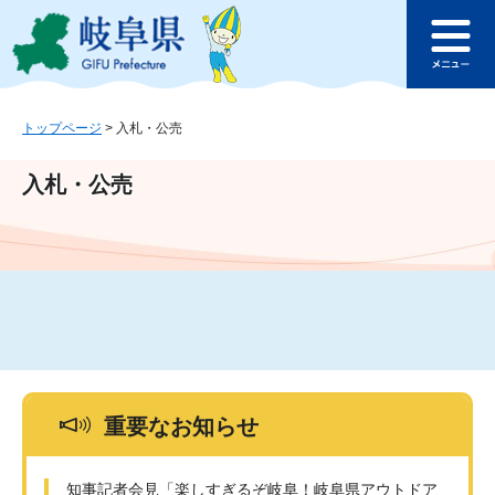
ペ
メ
このページの本文へ
ー
ニ
メ
ジ
ュ
ニ
の
ー
ュ
先
を
ー
頭
飛
トップページ
>
入札・公売
で
ば
す
し
入札・公売
。
て
本
文
へ
重要なお知らせ
知事記者会見「楽しすぎるぞ岐阜！岐阜県アウトドア