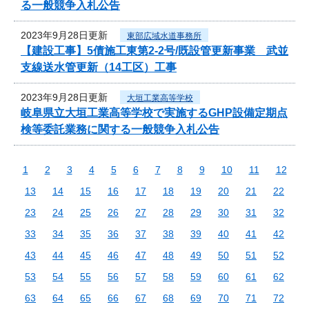
る一般競争入札公告
2023年9月28日更新
東部広域水道事務所
【建設工事】5債施工東第2-2号/既設管更新事業 武並
支線送水管更新（14工区）工事
2023年9月28日更新
大垣工業高等学校
岐阜県立大垣工業高等学校で実施するGHP設備定期点
検等委託業務に関する一般競争入札公告
1
2
3
4
5
6
7
8
9
10
11
12
13
14
15
16
17
18
19
20
21
22
23
24
25
26
27
28
29
30
31
32
33
34
35
36
37
38
39
40
41
42
43
44
45
46
47
48
49
50
51
52
53
54
55
56
57
58
59
60
61
62
63
64
65
66
67
68
69
70
71
72