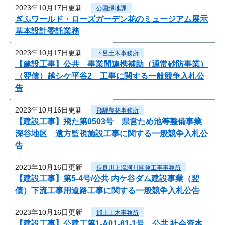
2023年10月17日更新
公園緑地課
ぎふワールド・ローズガーデン花のミュージアム展示
基本設計委託業務
2023年10月17日更新
下呂土木事務所
【建設工事】公共 事業間連携補助（通常砂防事業）
（翌債）越シケ平谷2 工事に関する一般競争入札公
告
2023年10月16日更新
飛騨農林事務所
【建設工事】飛た第0503号 県営ため池等整備事業
深谷地区 遠方監視施設工事に関する一般競争入札公
告
2023年10月16日更新
長良川上流河川開発工事事務所
【建設工事】第5-4号/公共 内ケ谷ダム建設事業（翌
債）下流工事用道路工事に関する一般競争入札公告
2023年10月16日更新
郡上土木事務所
【建設工事】公建工第1-A01-61-1号 公共 社会資本