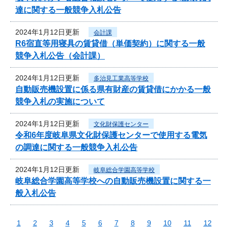
達に関する一般競争入札公告
2024年1月12日更新
会計課
R6宿直等用寝具の賃貸借（単価契約）に関する一般
競争入札公告（会計課）
2024年1月12日更新
多治見工業高等学校
自動販売機設置に係る県有財産の賃貸借にかかる一般
競争入札の実施について
2024年1月12日更新
文化財保護センター
令和6年度岐阜県文化財保護センターで使用する電気
の調達に関する一般競争入札公告
2024年1月12日更新
岐阜総合学園高等学校
岐阜総合学園高等学校への自動販売機設置に関する一
般入札公告
1
2
3
4
5
6
7
8
9
10
11
12