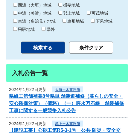
り
西濃（大垣）地域
揖斐地域
中濃（美濃）地域
郡上地域
可茂地域
東濃（多治見）地域
恵那地域
下呂地域
飛騨地域
県外
入札公告一覧
2024年1月22日更新
大垣土木事務所
県維工第舗補暮8号県単 舗装道補修（暮らしの安全・
安心確保対策）（債務）（一）脛永万石線 舗装補修
工事に関する一般競争入札公告
2024年1月22日更新
郡上土木事務所
【建設工事】公砂工第R5-3-1号 公共 防災・安全交