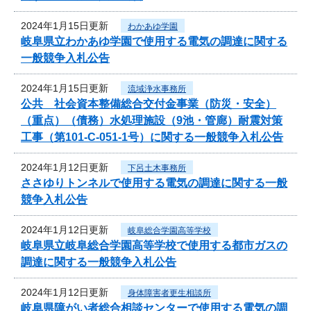
2024年1月15日更新
わかあゆ学園
岐阜県立わかあゆ学園で使用する電気の調達に関する
一般競争入札公告
2024年1月15日更新
流域浄水事務所
公共 社会資本整備総合交付金事業（防災・安全）
（重点）（債務）水処理施設（9池・管廊）耐震対策
工事（第101-C-051-1号）に関する一般競争入札公告
2024年1月12日更新
下呂土木事務所
ささゆりトンネルで使用する電気の調達に関する一般
競争入札公告
2024年1月12日更新
岐阜総合学園高等学校
岐阜県立岐阜総合学園高等学校で使用する都市ガスの
調達に関する一般競争入札公告
2024年1月12日更新
身体障害者更生相談所
岐阜県障がい者総合相談センターで使用する電気の調