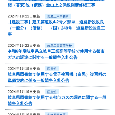
繕（暮安)他（債務）金山上之保線側溝修繕工事
2024年1月22日更新
美濃土木事務所
【建設工事】建工第道改4-2号／県単 道路新設改良
（一般分）（債務） （国）248号 道路新設改良工
事
2024年1月22日更新
岐阜工業高等学校
令和6年度岐阜県立岐阜工業高等学校で使用する都市
ガスの調達に関する一般競争入札公告
2024年1月19日更新
図書館
岐阜県図書館で使用する電子複写機（白黒）複写料の
単価契約に係る一般競争入札公告
2024年1月19日更新
図書館
岐阜県図書館で使用する都市ガスの調達に関する一般
競争入札公告
2024年1月19日更新
各務原警察署