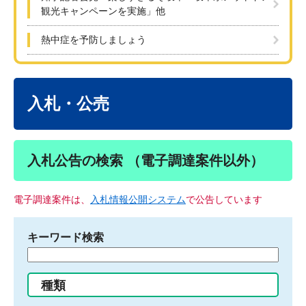
観光キャンペーンを実施」他
熱中症を予防しましょう
本
文
入札・公売
入札公告の検索 （電子調達案件以外）
電子調達案件は、
入札情報公開システム
で公告しています
キーワード検索
検
索
す
種類
る