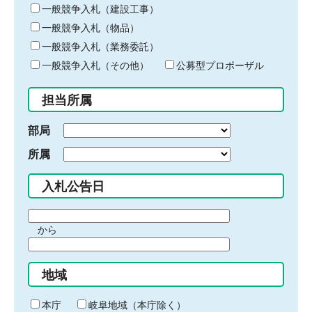
キ
一般競争入札（建設工事）
ー
一般競争入札（物品）
ワ
一般競争入札（業務委託）
ー
ド
一般競争入札（その他）
公募型プロポーザル
を
入
担当所属
力
部局
所属
入札公告日
期
から
間
期
の
間
始
地域
の
ま
終
り
わ
本庁
岐阜地域（本庁除く）