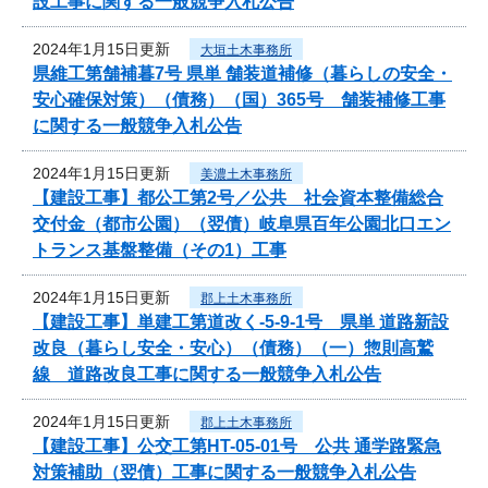
設工事に関する一般競争入札公告
2024年1月15日更新
大垣土木事務所
県維工第舗補暮7号 県単 舗装道補修（暮らしの安全・
安心確保対策）（債務）（国）365号 舗装補修工事
に関する一般競争入札公告
2024年1月15日更新
美濃土木事務所
【建設工事】都公工第2号／公共 社会資本整備総合
交付金（都市公園）（翌債）岐阜県百年公園北口エン
トランス基盤整備（その1）工事
2024年1月15日更新
郡上土木事務所
【建設工事】単建工第道改く-5-9-1号 県単 道路新設
改良（暮らし安全・安心）（債務）（一）惣則高鷲
線 道路改良工事に関する一般競争入札公告
2024年1月15日更新
郡上土木事務所
【建設工事】公交工第HT-05-01号 公共 通学路緊急
対策補助（翌債）工事に関する一般競争入札公告