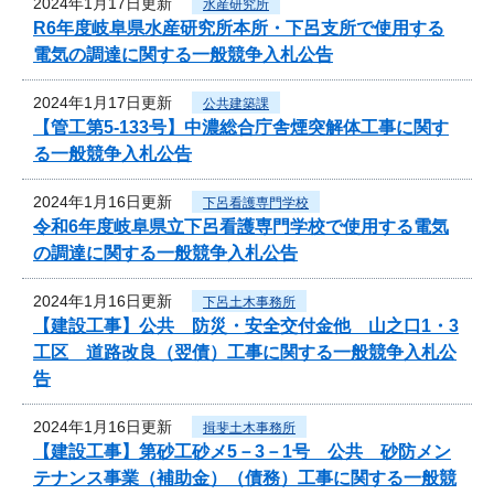
2024年1月17日更新
水産研究所
R6年度岐阜県水産研究所本所・下呂支所で使用する
電気の調達に関する一般競争入札公告
2024年1月17日更新
公共建築課
【管工第5-133号】中濃総合庁舎煙突解体工事に関す
る一般競争入札公告
2024年1月16日更新
下呂看護専門学校
令和6年度岐阜県立下呂看護専門学校で使用する電気
の調達に関する一般競争入札公告
2024年1月16日更新
下呂土木事務所
【建設工事】公共 防災・安全交付金他 山之口1・3
工区 道路改良（翌債）工事に関する一般競争入札公
告
2024年1月16日更新
揖斐土木事務所
【建設工事】第砂工砂メ5－3－1号 公共 砂防メン
テナンス事業（補助金）（債務）工事に関する一般競