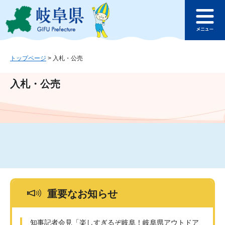
ペ
メ
このページの本文へ
ー
ニ
メ
ジ
ュ
ニ
の
ー
ュ
先
を
ー
頭
飛
トップページ
>
入札・公売
で
ば
す
し
入札・公売
。
て
本
文
へ
重要なお知らせ
知事記者会見「楽しすぎるぞ岐阜！岐阜県アウトドア