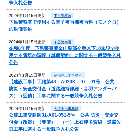
争入札公告
2024年1月15日更新
下呂警察署
下呂警察署で使用する電子複写機複写料（モノクロ）
の単価契約
2024年1月15日更新
下呂警察署
令和6年度 下呂警察署金山警部交番以下10施設で使
用する電気の調達（単価契約）に関する一般競争入札
公告
2024年1月15日更新
多治見土木事務所
【建設工事】工維第43－A030K－07－01号 公共
防災・安全交付金（道路維持修繕・音羽アンダーパ
ス）（翌債）工事に関する一般競争入札公告
2024年1月15日更新
大垣土木事務所
公建工第交建防31-A01-051-5号 公共 防災・安全交
付金（改築）（翌債） （一）上石津多賀線 道路改
良工事に関する一般競争入札公告