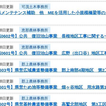
28日更新
可茂土木事務所
路メンテナンス補助 他 MEを活用した小規模橋梁等
28日更新
恵那農林事務所
0602号】公共 復旧治山事業 長根地区工事に関する
28日更新
恵那農林事務所
第0601号】公共 復旧治山事業 広野（出口谷）地区
28日更新
郡上農林事務所
603号】県営広域農道整備事業 郡上南部4期地区 第2
28日更新
郡上農林事務所
601号】県営ため池等整備事業 畑ヶ谷地区 用水路第
28日更新
郡上農林事務所
602号】県営基幹農道整備事業 高鷲北部地区 第3工