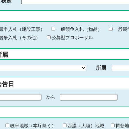
ド検索
検
索
す
る
キ
競争入札（建設工事）
一般競争入札（物品）
一般競
ー
競争入札（その他）
公募型プロポーザル
ワ
ー
所属
ド
を
所属
入
力
公告日
から
期
間
の
終
わ
岐阜地域（本庁除く）
西濃（大垣）地域
揖斐