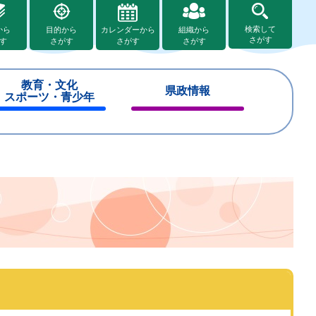
検索して
から
目的から
カレンダーから
組織から
さがす
す
さがす
さがす
さがす
教育・文化
県政情報
スポーツ・青少年
閉
閉
じ
じ
る
る