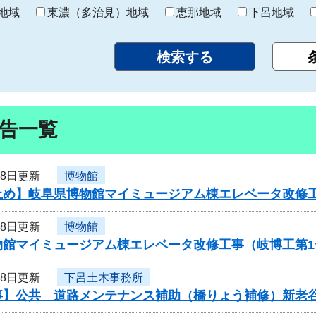
り
地域
東濃（多治見）地域
恵那地域
下呂地域
告一覧
28日更新
博物館
止め】岐阜県博物館マイミュージアム棟エレベータ改修
28日更新
博物館
物館マイミュージアム棟エレベータ改修工事（岐博工第
28日更新
下呂土木事務所
事】公共 道路メンテナンス補助（橋りょう補修）新老