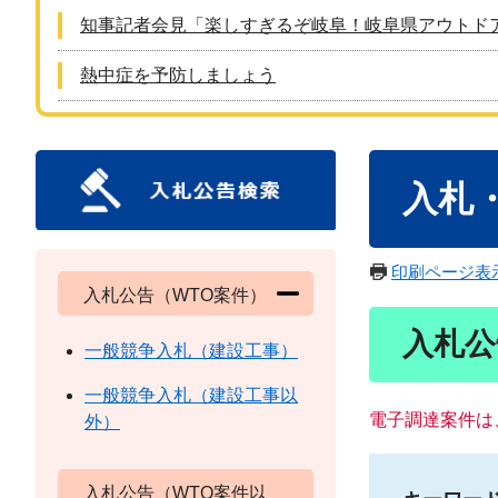
知事記者会見「楽しすぎるぞ岐阜！岐阜県アウトド
熱中症を予防しましょう
本
入札
文
印刷ページ表
入札公告（WTO案件）
入札公
一般競争入札（建設工事）
一般競争入札（建設工事以
電子調達案件は
外）
入札公告（WTO案件以