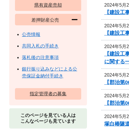
2024年5月
県有資産売却
【建設工
差押財産公売
2024年5月
【建設工
公売情報
共同入札の手続き
2024年5月
【建設工
落札後の注意事項
に関する
銀行振り込みなどによる公
2024年5月
売保証金納付手続き
【郡治第
指定管理者の募集
2024年5月
【郡治第0
このページを見ている人は
2024年5月
こんなページも見ています
塚白椿隧