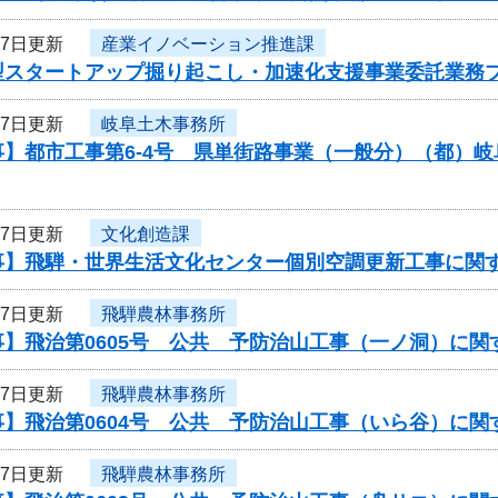
27日更新
産業イノベーション推進課
型スタートアップ掘り起こし・加速化支援事業委託業務
27日更新
岐阜土木事務所
事】都市工事第6-4号 県単街路事業（一般分）（都）
27日更新
文化創造課
事】飛騨・世界生活文化センター個別空調更新工事に関
27日更新
飛騨農林事務所
事】飛治第0605号 公共 予防治山工事（一ノ洞）に関
27日更新
飛騨農林事務所
事】飛治第0604号 公共 予防治山工事（いら谷）に関
27日更新
飛騨農林事務所