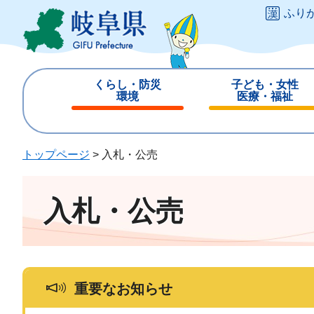
ペ
メ
ふり
ー
ニ
ジ
ュ
の
ー
先
を
くらし・防災
子ども・女性
頭
飛
環境
医療・福祉
で
ば
閉
閉
す
し
じ
じ
。
て
る
る
トップページ
>
入札・公売
本
文
へ
入札・公売
重要なお知らせ