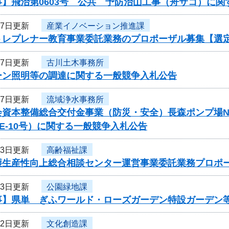
事】飛治第0603号 公共 予防治山工事（舟サコ）に関
27日更新
産業イノベーション推進課
トレプレナー教育事業委託業務のプロポーザル募集【選
27日更新
古川土木事務所
ルーン照明等の調達に関する一般競争入札公告
27日更新
流域浄水事務所
会資本整備総合交付金事業（防災・安全）長森ポンプ場N
-PE-10号）に関する一般競争入札公告
23日更新
高齢福祉課
護生産性向上総合相談センター運営事業委託業務プロポ
23日更新
公園緑地課
事】県単 ぎふワールド・ローズガーデン特設ガーデン
22日更新
文化創造課