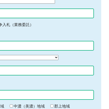
争入札（業務委託）
地域
中濃（美濃）地域
郡上地域