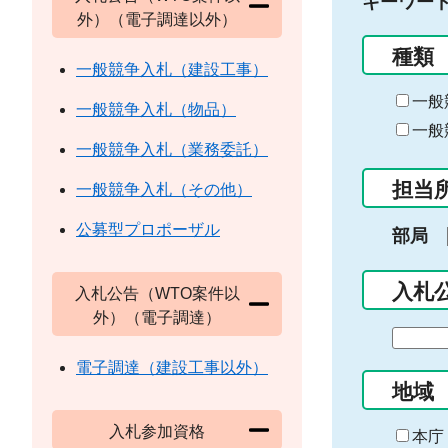
キーワー
外）（電子調達以外）
種類
一般競争入札（建設工事）
一般
一般競争入札（物品）
一般
一般競争入札（業務委託）
担当
一般競争入札（その他）
公募型プロポーザル
部局
入札
入札公告（WTO案件以
外）（電子調達）
期
間
電子調達（建設工事以外）
の
地域
始
入札参加資格
ま
本庁