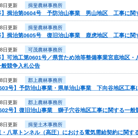
28日更新
揖斐農林事務所
事】揖治第0604号 予防治山事業 男山地区 工事に関
28日更新
揖斐農林事務所
事】揖治第0605号 復旧治山事業 鹿虎地区 工事に関
28日更新
可茂農林事務所
事】可池工第0601号／県営ため池等整備事業宮底地区
一般競争入札公告
28日更新
郡上農林事務所
0603号】予防治山事業・県単治山事業 下向谷地区工
28日更新
郡上農林事務所
602号】復旧治山事業 獅子穴谷地区工事に関する一般
28日更新
揖斐土木事務所
道・八草トンネル（高圧）における電気需給契約に関す