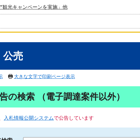
ア観光キャンペーンを実施」他
・公売
示
大きな文字で印刷ページ表示
告の検索 （電子調達案件以外）
、
入札情報公開システム
で公告しています