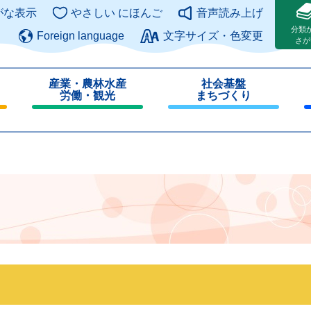
このページの本文へ
がな表示
やさしい にほんご
音声読み上げ
分類
Foreign language
文字サイズ・色変更
さが
産業・農林水産
社会基盤
労働・観光
まちづくり
閉
閉
じ
じ
る
る