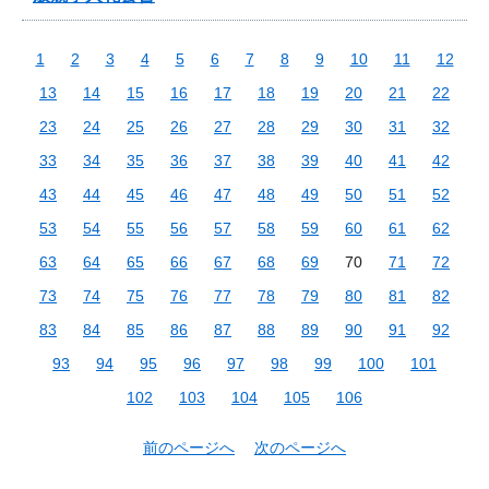
1
2
3
4
5
6
7
8
9
10
11
12
13
14
15
16
17
18
19
20
21
22
23
24
25
26
27
28
29
30
31
32
33
34
35
36
37
38
39
40
41
42
43
44
45
46
47
48
49
50
51
52
53
54
55
56
57
58
59
60
61
62
63
64
65
66
67
68
69
70
71
72
73
74
75
76
77
78
79
80
81
82
83
84
85
86
87
88
89
90
91
92
93
94
95
96
97
98
99
100
101
102
103
104
105
106
前のページへ
次のページへ