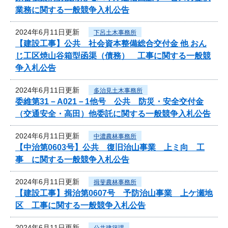
業務に関する一般競争入札公告
2024年6月11日更新
下呂土木事務所
【建設工事】公共 社会資本整備総合交付金 他 おん
じ工区焼山谷箱型函渠（債務） 工事に関する一般競
争入札公告
2024年6月11日更新
多治見土木事務所
委維第31－A021－1他号 公共 防災・安全交付金
（交通安全・高田）他委託に関する一般競争入札公告
2024年6月11日更新
中濃農林事務所
【中治第0603号】公共 復旧治山事業 上ミ向 工
事 に関する一般競争入札公告
2024年6月11日更新
揖斐農林事務所
【建設工事】揖治第0607号 予防治山事業 上ケ瀬地
区 工事に関する一般競争入札公告
2024年6月11日更新
公共建築課