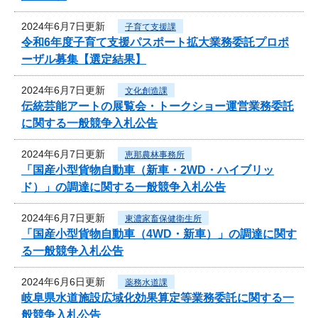
2024年6月7日更新
子育て支援課
令和6年度子育て支援パスポート拡大業務委託プロポ
ーザル募集【選定結果】
2024年6月7日更新
文化創造課
伝統芸能アートの展覧会・トークショー運営業務委託
に関する一般競争入札公告
2024年6月7日更新
恵那農林事務所
「国産小型貨物自動車（新車・2WD・ハイブリッ
ド）」の調達に関する一般競争入札公告
2024年6月7日更新
東濃家畜保健衛生所
「国産小型貨物自動車（4WD・新車）」の調達に関す
る一般競争入札公告
2024年6月6日更新
薬務水道課
岐阜県水道施設広域化効果算定等業務委託に関する一
般競争入札公告