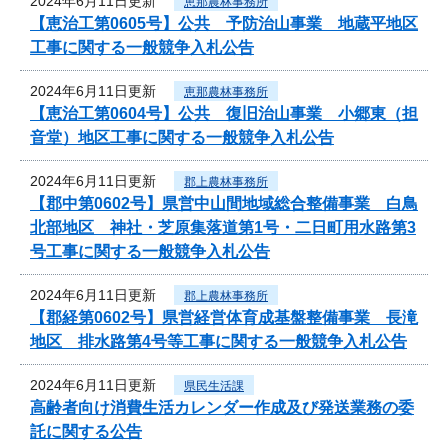
2024年6月11日更新
恵那農林事務所
【恵治工第0605号】公共 予防治山事業 地蔵平地区
工事に関する一般競争入札公告
2024年6月11日更新
恵那農林事務所
【恵治工第0604号】公共 復旧治山事業 小郷東（担
音堂）地区工事に関する一般競争入札公告
2024年6月11日更新
郡上農林事務所
【郡中第0602号】県営中山間地域総合整備事業 白鳥
北部地区 神社・芝原集落道第1号・二日町用水路第3
号工事に関する一般競争入札公告
2024年6月11日更新
郡上農林事務所
【郡経第0602号】県営経営体育成基盤整備事業 長滝
地区 排水路第4号等工事に関する一般競争入札公告
2024年6月11日更新
県民生活課
高齢者向け消費生活カレンダー作成及び発送業務の委
託に関する公告