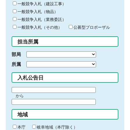
キ
一般競争入札（建設工事）
ー
一般競争入札（物品）
ワ
一般競争入札（業務委託）
ー
ド
一般競争入札（その他）
公募型プロポーザル
を
入
担当所属
力
部局
所属
入札公告日
期
から
間
期
の
間
始
地域
の
ま
終
り
わ
本庁
岐阜地域（本庁除く）