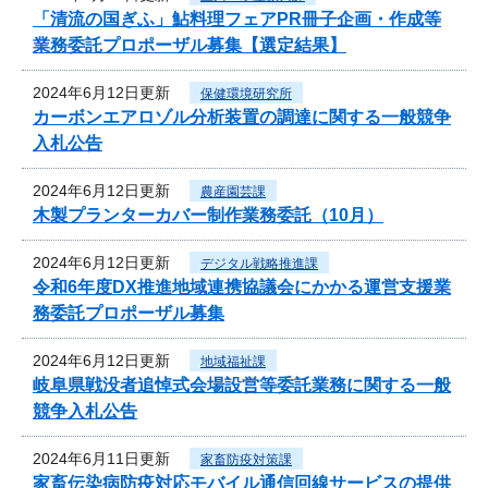
「清流の国ぎふ」鮎料理フェアPR冊子企画・作成等
業務委託プロポーザル募集【選定結果】
2024年6月12日更新
保健環境研究所
カーボンエアロゾル分析装置の調達に関する一般競争
入札公告
2024年6月12日更新
農産園芸課
木製プランターカバー制作業務委託（10月）
2024年6月12日更新
デジタル戦略推進課
令和6年度DX推進地域連携協議会にかかる運営支援業
務委託プロポーザル募集
2024年6月12日更新
地域福祉課
岐阜県戦没者追悼式会場設営等委託業務に関する一般
競争入札公告
2024年6月11日更新
家畜防疫対策課
家畜伝染病防疫対応モバイル通信回線サービスの提供