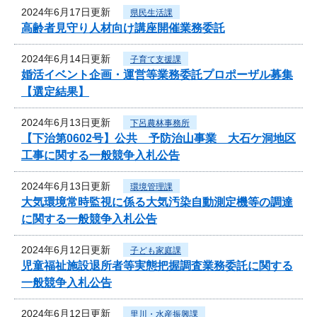
2024年6月17日更新
県民生活課
高齢者見守り人材向け講座開催業務委託
2024年6月14日更新
子育て支援課
婚活イベント企画・運営等業務委託プロポーザル募集
【選定結果】
2024年6月13日更新
下呂農林事務所
【下治第0602号】公共 予防治山事業 大石ケ洞地区
工事に関する一般競争入札公告
2024年6月13日更新
環境管理課
大気環境常時監視に係る大気汚染自動測定機等の調達
に関する一般競争入札公告
2024年6月12日更新
子ども家庭課
児童福祉施設退所者等実態把握調査業務委託に関する
一般競争入札公告
2024年6月12日更新
里川・水産振興課