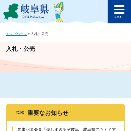
ペ
メ
このページの本文へ
ー
ニ
メ
ジ
ュ
ニ
の
ー
ュ
先
を
ー
頭
飛
トップページ
>
入札・公売
で
ば
す
し
入札・公売
。
て
本
文
へ
重要なお知らせ
知事記者会見「楽しすぎるぞ岐阜！岐阜県アウトドア