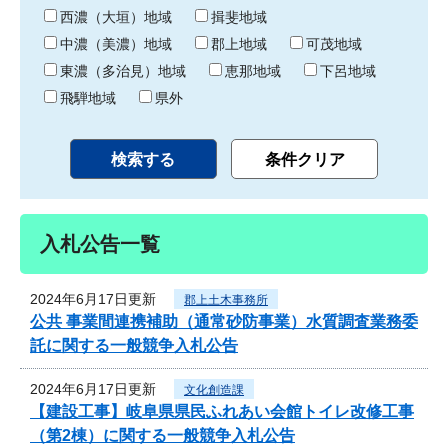
り
西濃（大垣）地域
揖斐地域
中濃（美濃）地域
郡上地域
可茂地域
東濃（多治見）地域
恵那地域
下呂地域
飛騨地域
県外
入札公告一覧
2024年6月17日更新
郡上土木事務所
公共 事業間連携補助（通常砂防事業）水質調査業務委
託に関する一般競争入札公告
2024年6月17日更新
文化創造課
【建設工事】岐阜県県民ふれあい会館トイレ改修工事
（第2棟）に関する一般競争入札公告