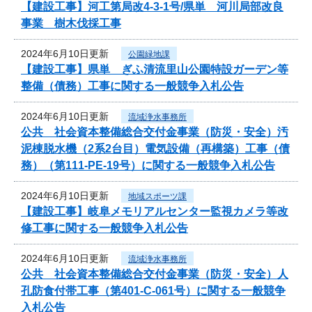
【建設工事】河工第局改4-3-1号/県単 河川局部改良
事業 樹木伐採工事
2024年6月10日更新
公園緑地課
【建設工事】県単 ぎふ清流里山公園特設ガーデン等
整備（債務）工事に関する一般競争入札公告
2024年6月10日更新
流域浄水事務所
公共 社会資本整備総合交付金事業（防災・安全）汚
泥棟脱水機（2系2台目）電気設備（再構築）工事（債
務）（第111-PE-19号）に関する一般競争入札公告
2024年6月10日更新
地域スポーツ課
【建設工事】岐阜メモリアルセンター監視カメラ等改
修工事に関する一般競争入札公告
2024年6月10日更新
流域浄水事務所
公共 社会資本整備総合交付金事業（防災・安全）人
孔防食付帯工事（第401-C-061号）に関する一般競争
入札公告