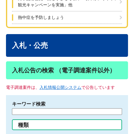
観光キャンペーンを実施」他
熱中症を予防しましょう
本
文
入札・公売
入札公告の検索 （電子調達案件以外）
電子調達案件は、
入札情報公開システム
で公告しています
キーワード検索
検
索
す
種類
る