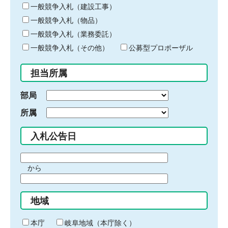
キ
一般競争入札（建設工事）
ー
一般競争入札（物品）
ワ
一般競争入札（業務委託）
ー
ド
一般競争入札（その他）
公募型プロポーザル
を
入
担当所属
力
部局
所属
入札公告日
期
から
間
期
の
間
始
地域
の
ま
終
り
わ
本庁
岐阜地域（本庁除く）