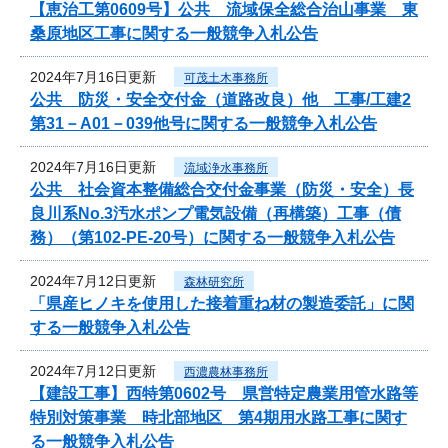
【恵治工第0609号】公共 流域保全総合治山事業 東
桑原地区工事に関する一般競争入札公告
2024年7月16日更新
可茂土木事務所
公共 防災・安全交付金（道路改良）他 工事/工建2
第31－A01－039他号に関する一般競争入札公告
2024年7月16日更新
流域浄水事務所
公共 社会資本整備総合交付金事業（防災・安全）長
良川系No.3汚水ポンプ電気設備（再構築）工事（債
務）（第102-PE-20号）に関する一般競争入札公告
2024年7月12日更新
森林研究所
「県産ヒノキを使用した接着重ね材の製造委託」に関
する一般競争入札公告
2024年7月12日更新
西濃農林事務所
【建設工事】西特第0602号 県営特定農業用管水路等
特別対策事業 時北部地区 第4期用水路工事に関す
る一般競争入札公告