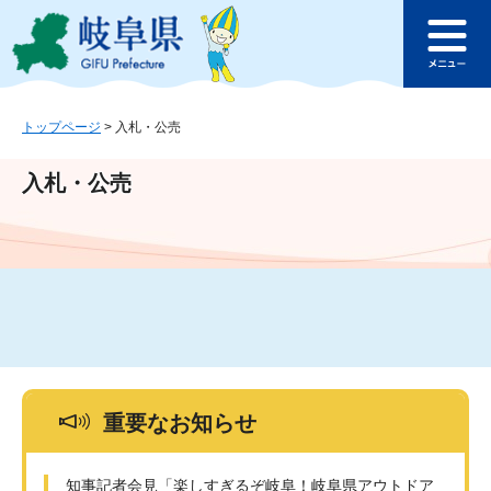
ペ
メ
このページの本文へ
ー
ニ
メ
ジ
ュ
ニ
の
ー
ュ
先
を
ー
頭
飛
トップページ
>
入札・公売
で
ば
す
し
入札・公売
。
て
本
文
へ
重要なお知らせ
知事記者会見「楽しすぎるぞ岐阜！岐阜県アウトドア