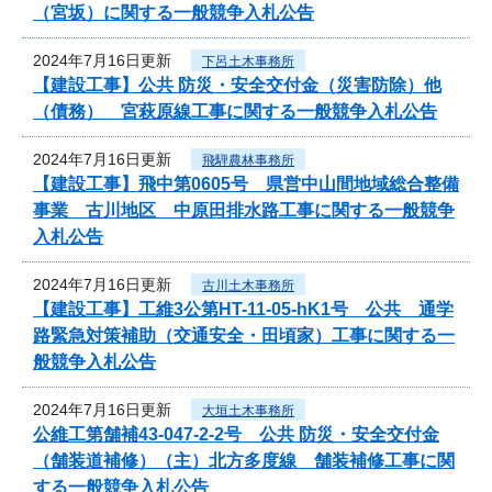
（宮坂）に関する一般競争入札公告
2024年7月16日更新
下呂土木事務所
【建設工事】公共 防災・安全交付金（災害防除）他
（債務） 宮萩原線工事に関する一般競争入札公告
2024年7月16日更新
飛騨農林事務所
【建設工事】飛中第0605号 県営中山間地域総合整備
事業 古川地区 中原田排水路工事に関する一般競争
入札公告
2024年7月16日更新
古川土木事務所
【建設工事】工維3公第HT-11-05-hK1号 公共 通学
路緊急対策補助（交通安全・田頃家）工事に関する一
般競争入札公告
2024年7月16日更新
大垣土木事務所
公維工第舗補43-047-2-2号 公共 防災・安全交付金
（舗装道補修）（主）北方多度線 舗装補修工事に関
する一般競争入札公告