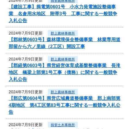
2024年7月9日更新
揖斐農林事務所
【建設工事】揖電第0601号 小水力発電施設整備事
業 名倉用水地区 附帯3号 工事に関する一般競争
入札公告
2024年7月9日更新
郡上農林事務所
【郡林第0603号】森林環境保全整備事業 林業専用道
那留から六ノ里線（2工区）開設工事
2024年7月9日更新
郡上農林事務所
【郡経第0603号】県営経営体育成基盤整備事業 長滝
地区 橋梁上部第1号工事（債務）に関する一般競争
入札公告
2024年7月9日更新
郡上農林事務所
【郡広第0604号】県営広域農道整備事業 郡上南部第
4期地区 第4工区第83号工事に関する一般競争入札公
告
2024年7月9日更新
揖斐土木事務所