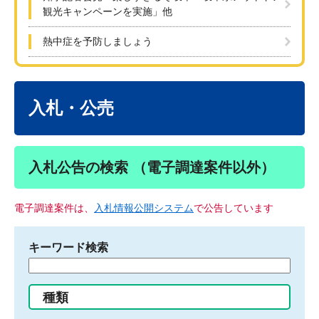
観光キャンペーンを実施」他
熱中症を予防しましょう
本
文
入札・公売
入札公告の検索 （電子調達案件以外）
電子調達案件は、
入札情報公開システム
で公告しています
キーワード検索
検
索
す
種類
る