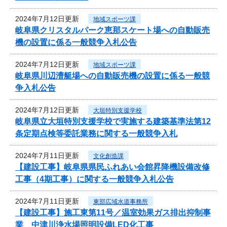
2024年7月12日更新
地域スポーツ課
岐阜県クリスタルパーク恵那スケート場への自動販売
機の設置に係る一般競争入札公告
2024年7月12日更新
地域スポーツ課
岐阜県川辺漕艇場への自動販売機の設置に係る一般競
争入札公告
2024年7月12日更新
大垣特別支援学校
岐阜県立大垣特別支援学校で実施する建築基準法第12
条定期点検等委託業務に関する一般競争入札
2024年7月11日更新
文化創造課
【建設工事】岐阜県県民ふれあい会館昇降機設備改修
工事（4期工事）に関する一般競争入札公告
2024年7月11日更新
東部広域水道事務所
【建設工事】施工東第11号／温室効果ガス排出抑制事
業 中津川浄水場照明設備LED化工事