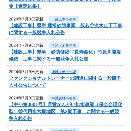
集【選定結果】
2024年7月9日更新
下呂土木事務所
【建設工事】県単 通常砂防事業 般若谷流木止工工事
に関する一般競争入札公告
2024年7月9日更新
下呂土木事務所
【建設工事】県単 砂防修繕（長寿命化）竹原川堰堤
修繕 工事に関する一般競争入札公告
2024年7月9日更新
地域スポーツ課
ファンクショナルトレーナーの調達に関する一般競争
入札公告について
2024年7月9日更新
中濃農林事務所
【中か第0601号】県営かんがい排水事業（保全合理化
型）曽代用水六期地区 第2期工事 に関する一般競
争入札公告