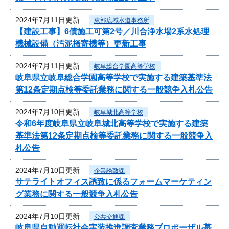
2024年7月11日更新
東部広域水道事務所
【建設工事】6債施工可第2号／川合浄水場2系水処理
機械設備（汚泥掻寄機等）更新工事
2024年7月11日更新
岐阜総合学園高等学校
岐阜県立岐阜総合学園高等学校で実施する建築基準法
第12条定期点検等委託業務に関する一般競争入札公告
2024年7月10日更新
岐阜城北高等学校
令和6年度岐阜県立岐阜城北高等学校で実施する建築
基準法第12条定期点検等委託業務に関する一般競争入
札公告
2024年7月10日更新
企業誘致課
サテライトオフィス誘致に係るフォームマーケティン
グ業務に関する一般競争入札公告
2024年7月10日更新
公共交通課
岐阜県自動運転社会実装推進調査業務プロポーザル募