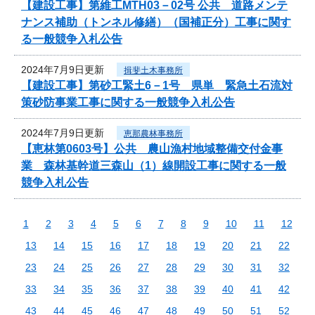
【建設工事】第維工MTH03－02号 公共 道路メンテ
ナンス補助（トンネル修繕）（国補正分）工事に関す
る一般競争入札公告
2024年7月9日更新
揖斐土木事務所
【建設工事】第砂工緊土6－1号 県単 緊急土石流対
策砂防事業工事に関する一般競争入札公告
2024年7月9日更新
恵那農林事務所
【恵林第0603号】公共 農山漁村地域整備交付金事
業 森林基幹道三森山（1）線開設工事に関する一般
競争入札公告
1
2
3
4
5
6
7
8
9
10
11
12
13
14
15
16
17
18
19
20
21
22
23
24
25
26
27
28
29
30
31
32
33
34
35
36
37
38
39
40
41
42
43
44
45
46
47
48
49
50
51
52