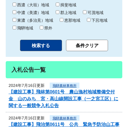
り
西濃（大垣）地域
揖斐地域
中濃（美濃）地域
郡上地域
可茂地域
東濃（多治見）地域
恵那地域
下呂地域
飛騨地域
県外
入札公告一覧
2024年7月16日更新
飛騨農林事務所
【建設工事】飛林第0601号 農山漁村地域整備交付
金 山のみち 宮・高山線開設工事（一之宮工区）に
関する一般競争入札公告
2024年7月16日更新
飛騨農林事務所
【建設工事】飛治第0611号 公共 緊急予防治山工事