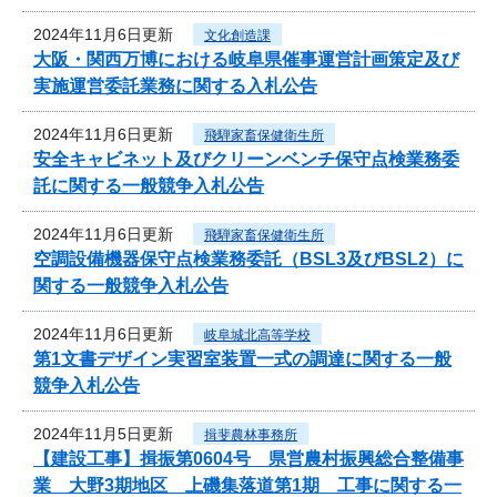
2024年11月6日更新
文化創造課
大阪・関西万博における岐阜県催事運営計画策定及び
実施運営委託業務に関する入札公告
2024年11月6日更新
飛騨家畜保健衛生所
安全キャビネット及びクリーンベンチ保守点検業務委
託に関する一般競争入札公告
2024年11月6日更新
飛騨家畜保健衛生所
空調設備機器保守点検業務委託（BSL3及びBSL2）に
関する一般競争入札公告
2024年11月6日更新
岐阜城北高等学校
第1文書デザイン実習室装置一式の調達に関する一般
競争入札公告
2024年11月5日更新
揖斐農林事務所
【建設工事】揖振第0604号 県営農村振興総合整備事
業 大野3期地区 上磯集落道第1期 工事に関する一