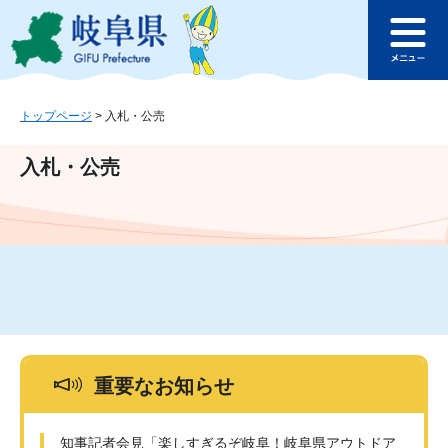
ペ
メ
このページの本文へ
ー
ニ
メ
ジ
ュ
ニ
の
ー
ュ
先
を
ー
頭
飛
トップページ
>
入札・公売
で
ば
す
し
入札・公売
。
て
本
文
へ
重要なお知らせ
知事記者会見「楽しすぎるぞ岐阜！岐阜県アウトドア