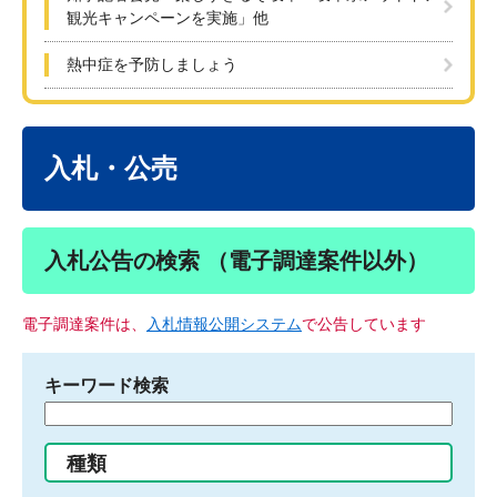
観光キャンペーンを実施」他
熱中症を予防しましょう
本
文
入札・公売
入札公告の検索 （電子調達案件以外）
電子調達案件は、
入札情報公開システム
で公告しています
キーワード検索
検
索
す
種類
る