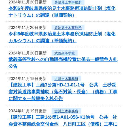
2024年11月20日更新
多治見土木事務所
令和6年度岐阜県多治見土木事務所凍結防止剤（塩化
ナトリウム）の調達（単価契約）
2024年11月20日更新
多治見土木事務所
令和6年度岐阜県多治見土木事務所凍結防止剤（塩化
カルシウム）の調達（単価契約）
2024年11月20日更新
武義高等学校
武義高等学校への自動販売機設置に係る一般競争入札
公告
2024年11月19日更新
古川土木事務所
【建設工事】工維3公第HD-11-01-1号 公共 土砂災
害対策道路事業補助（落石対策・長倉）（債務）工事
に関する一般競争入札公告
2024年11月19日更新
古川土木事務所
【建設工事】工建1公第1-A01-056-K1他号 公共 社
会資本整備総合交付金他 八日町工区（債務）工事に