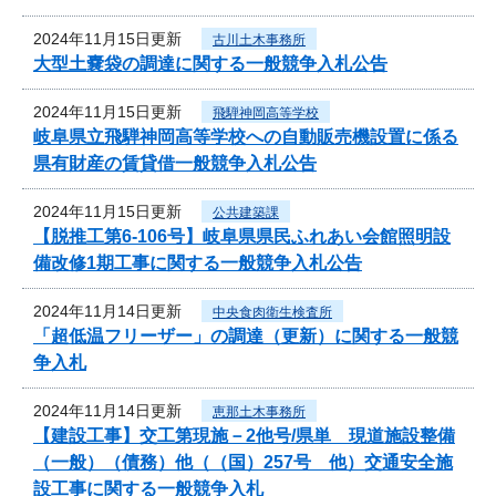
2024年11月15日更新
古川土木事務所
大型土嚢袋の調達に関する一般競争入札公告
2024年11月15日更新
飛騨神岡高等学校
岐阜県立飛騨神岡高等学校への自動販売機設置に係る
県有財産の賃貸借一般競争入札公告
2024年11月15日更新
公共建築課
【脱推工第6-106号】岐阜県県民ふれあい会館照明設
備改修1期工事に関する一般競争入札公告
2024年11月14日更新
中央食肉衛生検査所
「超低温フリーザー」の調達（更新）に関する一般競
争入札
2024年11月14日更新
恵那土木事務所
【建設工事】交工第現施－2他号/県単 現道施設整備
（一般）（債務）他（（国）257号 他）交通安全施
設工事に関する一般競争入札