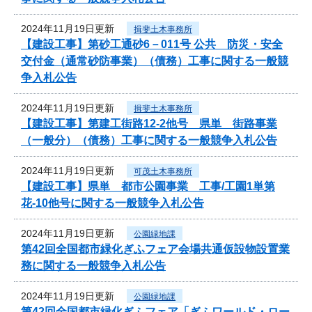
2024年11月19日更新
揖斐土木事務所
【建設工事】第砂工通砂6－011号 公共 防災・安全
交付金（通常砂防事業）（債務）工事に関する一般競
争入札公告
2024年11月19日更新
揖斐土木事務所
【建設工事】第建工街路12-2他号 県単 街路事業
（一般分）（債務）工事に関する一般競争入札公告
2024年11月19日更新
可茂土木事務所
【建設工事】県単 都市公園事業 工事/工園1単第
花-10他号に関する一般競争入札公告
2024年11月19日更新
公園緑地課
第42回全国都市緑化ぎふフェア会場共通仮設物設置業
務に関する一般競争入札公告
2024年11月19日更新
公園緑地課
第42回全国都市緑化ぎふフェア「ぎふワールド・ロー