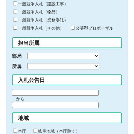
キ
一般競争入札（建設工事）
ー
一般競争入札（物品）
ワ
一般競争入札（業務委託）
ー
ド
一般競争入札（その他）
公募型プロポーザル
を
入
担当所属
力
部局
所属
入札公告日
期
から
間
期
の
間
始
地域
の
ま
終
り
わ
本庁
岐阜地域（本庁除く）