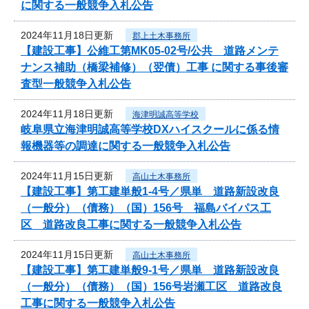
に関する一般競争入札公告
2024年11月18日更新
郡上土木事務所
【建設工事】公維工第MK05-02号/公共 道路メンテ
ナンス補助（橋梁補修）（翌債）工事 に関する事後審
査型一般競争入札公告
2024年11月18日更新
海津明誠高等学校
岐阜県立海津明誠高等学校DXハイスクールに係る情
報機器等の調達に関する一般競争入札公告
2024年11月15日更新
高山土木事務所
【建設工事】第工建単般1-4号／県単 道路新設改良
（一般分）（債務）（国）156号 福島バイパス工
区 道路改良工事に関する一般競争入札公告
2024年11月15日更新
高山土木事務所
【建設工事】第工建単般9-1号／県単 道路新設改良
（一般分）（債務）（国）156号岩瀬工区 道路改良
工事に関する一般競争入札公告