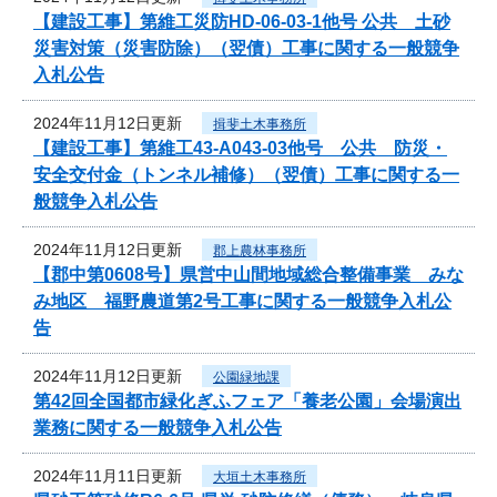
【建設工事】第維工災防HD-06-03-1他号 公共 土砂
災害対策（災害防除）（翌債）工事に関する一般競争
入札公告
2024年11月12日更新
揖斐土木事務所
【建設工事】第維工43-A043-03他号 公共 防災・
安全交付金（トンネル補修）（翌債）工事に関する一
般競争入札公告
2024年11月12日更新
郡上農林事務所
【郡中第0608号】県営中山間地域総合整備事業 みな
み地区 福野農道第2号工事に関する一般競争入札公
告
2024年11月12日更新
公園緑地課
第42回全国都市緑化ぎふフェア「養老公園」会場演出
業務に関する一般競争入札公告
2024年11月11日更新
大垣土木事務所