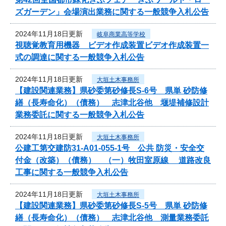
ズガーデン」会場演出業務に関する一般競争入札公告
2024年11月18日更新
岐阜商業高等学校
視聴覚教育用機器 ビデオ作成装置ビデオ作成装置一
式の調達に関する一般競争入札公告
2024年11月18日更新
大垣土木事務所
【建設関連業務】県砂委第砂修長S-6号 県単 砂防修
繕（長寿命化）（債務） 志津北谷他 堰堤補修設計
業務委託に関する一般競争入札公告
2024年11月18日更新
大垣土木事務所
公建工第交建防31-A01-055-1号 公共 防災・安全交
付金（改築）（債務） （一）牧田室原線 道路改良
工事に関する一般競争入札公告
2024年11月18日更新
大垣土木事務所
【建設関連業務】県砂委第砂修長S-5号 県単 砂防修
繕（長寿命化）（債務） 志津北谷他 測量業務委託