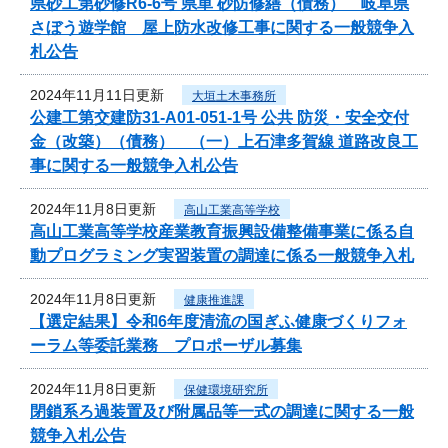
県砂工第砂修R6-6号 県単 砂防修繕（債務） 岐阜県
さぼう遊学館 屋上防水改修工事に関する一般競争入
札公告
2024年11月11日更新
大垣土木事務所
公建工第交建防31-A01-051-1号 公共 防災・安全交付
金（改築）（債務） （一）上石津多賀線 道路改良工
事に関する一般競争入札公告
2024年11月8日更新
高山工業高等学校
高山工業高等学校産業教育振興設備整備事業に係る自
動プログラミング実習装置の調達に係る一般競争入札
2024年11月8日更新
健康推進課
【選定結果】令和6年度清流の国ぎふ健康づくりフォ
ーラム等委託業務 プロポーザル募集
2024年11月8日更新
保健環境研究所
閉鎖系ろ過装置及び附属品等一式の調達に関する一般
競争入札公告