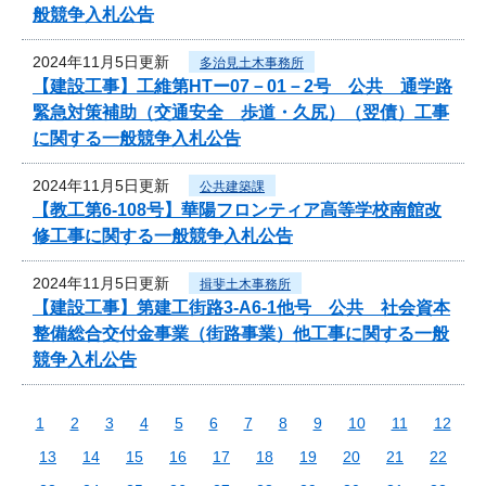
般競争入札公告
2024年11月5日更新
多治見土木事務所
【建設工事】工維第HTー07－01－2号 公共 通学路
緊急対策補助（交通安全 歩道・久尻）（翌債）工事
に関する一般競争入札公告
2024年11月5日更新
公共建築課
【教工第6-108号】華陽フロンティア高等学校南館改
修工事に関する一般競争入札公告
2024年11月5日更新
揖斐土木事務所
【建設工事】第建工街路3-A6-1他号 公共 社会資本
整備総合交付金事業（街路事業）他工事に関する一般
競争入札公告
1
2
3
4
5
6
7
8
9
10
11
12
13
14
15
16
17
18
19
20
21
22