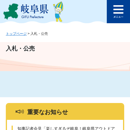
ペ
メ
このページの本文へ
ー
ニ
メ
ジ
ュ
ニ
の
ー
ュ
先
を
ー
頭
飛
トップページ
>
入札・公売
で
ば
す
し
入札・公売
。
て
本
文
へ
重要なお知らせ
知事記者会見「楽しすぎるぞ岐阜！岐阜県アウトドア