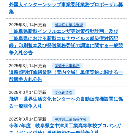
外国人インターンシップ事業委託業務プロポーザル募
集
2025年3月14日更新
感染症対策推進課
「岐阜県新型インフルエンザ等対策行動計画」及び
「岐阜県における新型コロナウイルス感染症対応記
録」印刷製本及び発送業務委託の調達に関する一般競
争入札公告
2025年3月14日更新
美濃土木事務所
道路照明灯修繕業務（管内全域）単価契約に関する一
般競争入札公告
2025年3月14日更新
文化創造課
飛騨・世界生活文化センターへの自動販売機設置に係
る一般競争入札
2025年3月14日更新
中津川工業高等学校
令和7年度 岐阜県立中津川工業高等学校プロパンガ
ス（ボンベ供給）単価契約の一般競争入札