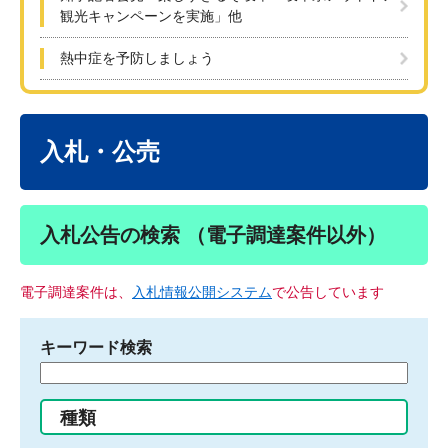
観光キャンペーンを実施」他
熱中症を予防しましょう
本
文
入札・公売
入札公告の検索 （電子調達案件以外）
電子調達案件は、
入札情報公開システム
で公告しています
キーワード検索
検
索
す
種類
る