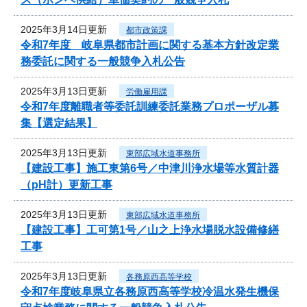
2025年3月14日更新
都市政策課
令和7年度 岐阜県都市計画に関する基本方針改定業
務委託に関する一般競争入札公告
2025年3月13日更新
労働雇用課
令和7年度離職者等委託訓練委託業務プロポーザル募
集【選定結果】
2025年3月13日更新
東部広域水道事務所
【建設工事】施工東第6号／中津川浄水場等水質計器
（pH計）更新工事
2025年3月13日更新
東部広域水道事務所
【建設工事】工可第1号／山之上浄水場脱水設備修繕
工事
2025年3月13日更新
各務原西高等学校
令和7年度岐阜県立各務原西高等学校冷温水発生機保