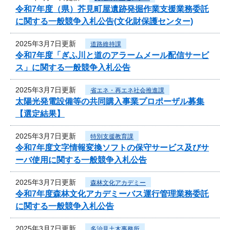
令和7年度（県）芥見町屋遺跡発掘作業支援業務委託
に関する一般競争入札公告(文化財保護センター)
2025年3月7日更新
道路維持課
令和7年度「ぎふ川と道のアラームメール配信サービ
ス」に関する一般競争入札公告
2025年3月7日更新
省エネ・再エネ社会推進課
太陽光発電設備等の共同購入事業プロポーザル募集
【選定結果】
2025年3月7日更新
特別支援教育課
令和7年度文字情報変換ソフトの保守サービス及びサ
ーバ使用に関する一般競争入札公告
2025年3月7日更新
森林文化アカデミー
令和7年度森林文化アカデミーバス運行管理業務委託
に関する一般競争入札公告
2025年3月7日更新
多治見土木事務所