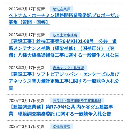
2025年3月17日更新
地域産業課
ベトナム・ホーチミン販路開拓業務委託プロポーザル
募集【質問・回答】
2025年3月17日更新
岐阜土木事務所
【建設工事】維持工事第R6-MKH01-09号 公共 道
路メンテナンス補助（橋梁補修）（国補正分）（翌
債）八幡大橋橋梁補修工事に関する一般競争入札公告
2025年3月17日更新
産業デジタル推進課
【建設工事】ソフトピアジャパン・センタービル及び
アネックス電力量計更新工事に関する一般競争入札公
告
2025年3月17日更新
長良川上流河川開発工事事務所
【建設関連業務】第R7-9号/公共 内ケ谷ダム建設事
業 環境調査業務委託 に関する一般競争入札公告
2025年3月17日更新
保健医療課