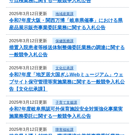
守点検業務に関する一般競争入札公告
2025年3月12日更新
地域産業課
令和7年度大阪・関西万博「岐阜県催事」における県
産品展示販売事業委託業務に関する入札公告
2025年3月12日更新
保健医療課
措置入院患者等移送体制整備委託業務の調達に関する
一般競争入札公告
2025年3月12日更新
文化伝承課
令和7年度「地芝居大国ぎふWebミュージアム」ウェ
ブサイト保守管理等実施業務に関する一般競争入札公
告【文化伝承課】
2025年3月12日更新
子育て支援課
令和7年度岐阜県認可外保育施設安全対策強化事業実
施業務委託に関する一般競争入札公告
2025年3月12日更新
障害福祉課