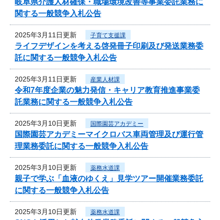
岐阜県介護人材確保・職場環境改善等事業委託業務に
関する一般競争入札公告
2025年3月11日更新
子育て支援課
ライフデザインを考える啓発冊子印刷及び発送業務委
託に関する一般競争入札公告
2025年3月11日更新
産業人材課
令和7年度企業の魅力発信・キャリア教育推進事業委
託業務に関する一般競争入札公告
2025年3月10日更新
国際園芸アカデミー
国際園芸アカデミーマイクロバス車両管理及び運行管
理業務委託に関する一般競争入札公告
2025年3月10日更新
薬務水道課
親子で学ぶ「血液のゆくえ」見学ツアー開催業務委託
に関する一般競争入札公告
2025年3月10日更新
薬務水道課