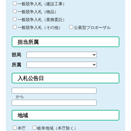
キ
一般競争入札（建設工事）
ー
一般競争入札（物品）
ワ
一般競争入札（業務委託）
ー
ド
一般競争入札（その他）
公募型プロポーザル
を
入
担当所属
力
部局
所属
入札公告日
期
から
間
期
の
間
始
地域
の
ま
終
り
わ
本庁
岐阜地域（本庁除く）