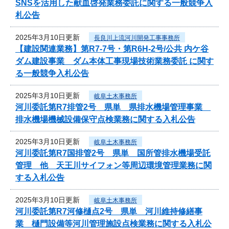
SNSを活用した献血啓発業務委託に関する一般競争入
札公告
2025年3月10日更新
長良川上流河川開発工事事務所
【建設関連業務】第R7-7号・第R6H-2号/公共 内ケ谷
ダム建設事業 ダム本体工事現場技術業務委託 に関す
る一般競争入札公告
2025年3月10日更新
岐阜土木事務所
河川委託第R7排管2号 県単 県排水機場管理事業
排水機場機械設備保守点検業務に関する入札公告
2025年3月10日更新
岐阜土木事務所
河川委託第R7国排管2号 県単 国所管排水機場受託
管理 他 天王川サイフォン等周辺環境管理業務に関
する入札公告
2025年3月10日更新
岐阜土木事務所
河川委託第R7河修樋点2号 県単 河川維持修繕事
業 樋門設備等河川管理施設点検業務に関する入札公