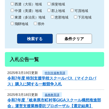
り
西濃（大垣）地域
揖斐地域
中濃（美濃）地域
郡上地域
可茂地域
東濃（多治見）地域
恵那地域
下呂地域
飛騨地域
県外
入札公告一覧
2025年3月19日更新
特別支援教育課
令和7年度 特別支援学校スクールバス（マイクロバ
ス）購入に関する一般競争入札
2025年3月18日更新
義務教育課
令和7年度「岐阜県市町村等GIGAスクール構想推進部
会」運営支援業務委託プロポーザル【選定結果】