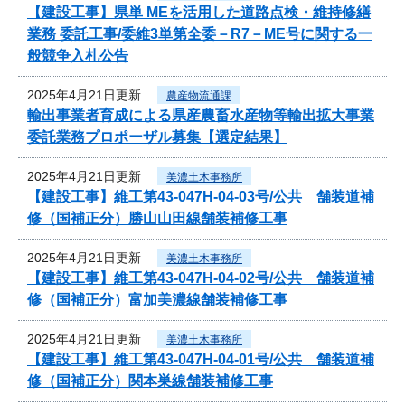
【建設工事】県単 MEを活用した道路点検・維持修繕
業務 委託工事/委維3単第全委－R7－ME号に関する一
般競争入札公告
2025年4月21日更新
農産物流通課
輸出事業者育成による県産農畜水産物等輸出拡大事業
委託業務プロポーザル募集【選定結果】
2025年4月21日更新
美濃土木事務所
【建設工事】維工第43-047H-04-03号/公共 舗装道補
修（国補正分）勝山山田線舗装補修工事
2025年4月21日更新
美濃土木事務所
【建設工事】維工第43-047H-04-02号/公共 舗装道補
修（国補正分）富加美濃線舗装補修工事
2025年4月21日更新
美濃土木事務所
【建設工事】維工第43-047H-04-01号/公共 舗装道補
修（国補正分）関本巣線舗装補修工事