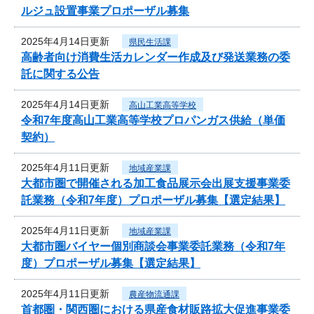
ルジュ設置事業プロポーザル募集
2025年4月14日更新
県民生活課
高齢者向け消費生活カレンダー作成及び発送業務の委
託に関する公告
2025年4月14日更新
高山工業高等学校
令和7年度高山工業高等学校プロパンガス供給（単価
契約）
2025年4月11日更新
地域産業課
大都市圏で開催される加工食品展示会出展支援事業委
託業務（令和7年度）プロポーザル募集【選定結果】
2025年4月11日更新
地域産業課
大都市圏バイヤー個別商談会事業委託業務（令和7年
度）プロポーザル募集【選定結果】
2025年4月11日更新
農産物流通課
首都圏・関西圏における県産食材販路拡大促進事業委