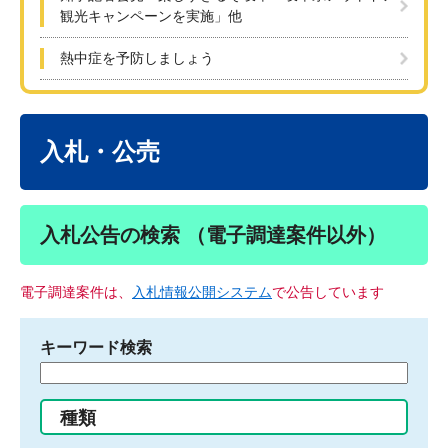
観光キャンペーンを実施」他
熱中症を予防しましょう
本
文
入札・公売
入札公告の検索 （電子調達案件以外）
電子調達案件は、
入札情報公開システム
で公告しています
キーワード検索
検
索
す
種類
る