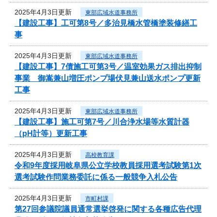
2025年4月3日更新
東部広域水道事務所
【建設工事】工可第8号／多治見橋水管橋塗装修繕工
事
2025年4月3日更新
東部広域水道事務所
【建設工事】7債施工可第3号／温室効果ガス排出抑制
事業 御嵩兼山増圧ポンプ場伏見兼山送水ポンプ更新
工事
2025年4月3日更新
東部広域水道事務所
【建設工事】施工可第7号／川合浄水場等水質計器
（pH計等）更新工事
2025年4月3日更新
高校教育課
令和9年度採用岐阜県公立学校教員採用選考試験第1次
選考試験作問業務委託に係る一般競争入札公告
2025年4月3日更新
市町村課
第27回参議院議員通常選挙啓発に関する各種広告代理