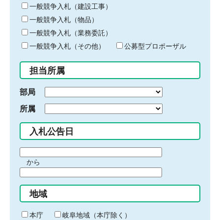
キ
一般競争入札（建設工事）
ー
一般競争入札（物品）
ワ
一般競争入札（業務委託）
ー
ド
一般競争入札（その他）
公募型プロポーザル
を
入
担当所属
力
部局
所属
入札公告日
期
から
間
期
の
間
始
地域
の
ま
終
り
わ
本庁
岐阜地域（本庁除く）