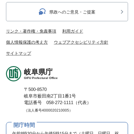
県政へのご意見・ご提案
リンク・著作権・免責事項
利用ガイド
個人情報保護の考え方
ウェブアクセシビリティ方針
サイトマップ
岐阜県庁
GIFU Prefectural Office
〒500-8570
岐阜市薮田南2丁目1番1号
電話番号 058-272-1111（代表）
（法人番号4000020210005）
開庁時間
午前8時30分から午後5時15分まで
（土曜日、日曜日、祝