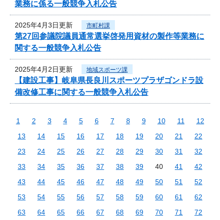
業務に係る一般競争入札公告
2025年4月3日更新
市町村課
第27回参議院議員通常選挙啓発用資材の製作等業務に
関する一般競争入札公告
2025年4月2日更新
地域スポーツ課
【建設工事】岐阜県長良川スポーツプラザゴンドラ設
備改修工事に関する一般競争入札公告
1
2
3
4
5
6
7
8
9
10
11
12
13
14
15
16
17
18
19
20
21
22
23
24
25
26
27
28
29
30
31
32
33
34
35
36
37
38
39
40
41
42
43
44
45
46
47
48
49
50
51
52
53
54
55
56
57
58
59
60
61
62
63
64
65
66
67
68
69
70
71
72