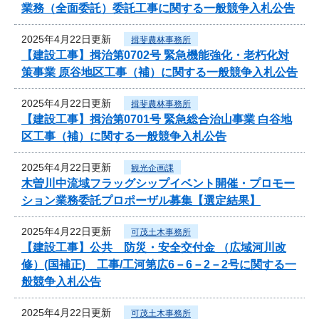
業務（全面委託）委託工事に関する一般競争入札公告
2025年4月22日更新
揖斐農林事務所
【建設工事】揖治第0702号 緊急機能強化・老朽化対
策事業 原谷地区工事（補）に関する一般競争入札公告
2025年4月22日更新
揖斐農林事務所
【建設工事】揖治第0701号 緊急総合治山事業 白谷地
区工事（補）に関する一般競争入札公告
2025年4月22日更新
観光企画課
木曽川中流域フラッグシップイベント開催・プロモー
ション業務委託プロポーザル募集【選定結果】
2025年4月22日更新
可茂土木事務所
【建設工事】公共 防災・安全交付金 （広域河川改
修）(国補正) 工事/工河第広6－6－2－2号に関する一
般競争入札公告
2025年4月22日更新
可茂土木事務所