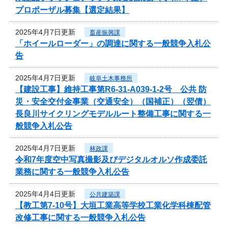
プロポーザル募集【選定結果】
2025年4月7日更新
畜産振興課
「ホイールローダー」の調達に関する一般競争入札公
告
2025年4月7日更新
岐阜土木事務所
【建設工事】維持工事第R6-31-A039-1-2号 公共 防
災・安全交付金事業（交通安全）（国補正）（翌債）
長良川サイクリングモデルルート整備工事に関する一
般競争入札公告
2025年4月7日更新
林政課
令和7年度空中写真撮影及びデジタルオルソ作成委託
業務に関する一般競争入札公告
2025年4月4日更新
公共建築課
【教工第7-10号】大垣工業高等学校工業化学科棟配管
改修工事に関する一般競争入札公告