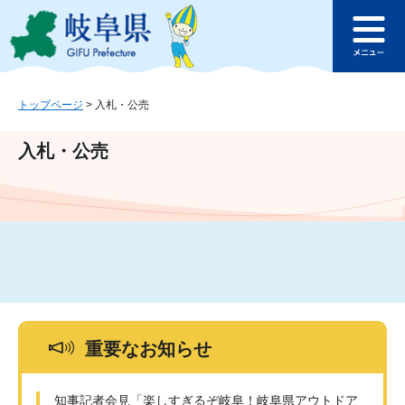
ペ
メ
このページの本文へ
ー
ニ
メ
ジ
ュ
ニ
の
ー
ュ
先
を
ー
頭
飛
トップページ
>
入札・公売
で
ば
す
し
入札・公売
。
て
本
文
へ
重要なお知らせ
知事記者会見「楽しすぎるぞ岐阜！岐阜県アウトドア