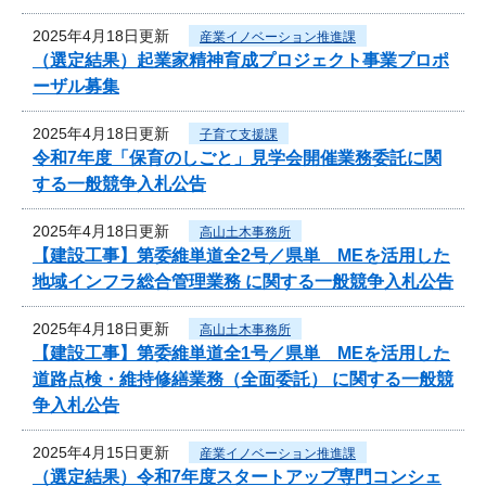
2025年4月18日更新
産業イノベーション推進課
（選定結果）起業家精神育成プロジェクト事業プロポ
ーザル募集
2025年4月18日更新
子育て支援課
令和7年度「保育のしごと」見学会開催業務委託に関
する一般競争入札公告
2025年4月18日更新
高山土木事務所
【建設工事】第委維単道全2号／県単 MEを活用した
地域インフラ総合管理業務 に関する一般競争入札公告
2025年4月18日更新
高山土木事務所
【建設工事】第委維単道全1号／県単 MEを活用した
道路点検・維持修繕業務（全面委託） に関する一般競
争入札公告
2025年4月15日更新
産業イノベーション推進課
（選定結果）令和7年度スタートアップ専門コンシェ