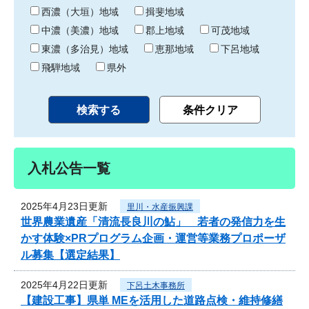
り
西濃（大垣）地域
揖斐地域
中濃（美濃）地域
郡上地域
可茂地域
東濃（多治見）地域
恵那地域
下呂地域
飛騨地域
県外
入札公告一覧
2025年4月23日更新
里川・水産振興課
世界農業遺産「清流長良川の鮎」 若者の発信力を生
かす体験×PRプログラム企画・運営等業務プロポーザ
ル募集【選定結果】
2025年4月22日更新
下呂土木事務所
【建設工事】県単 MEを活用した道路点検・維持修繕