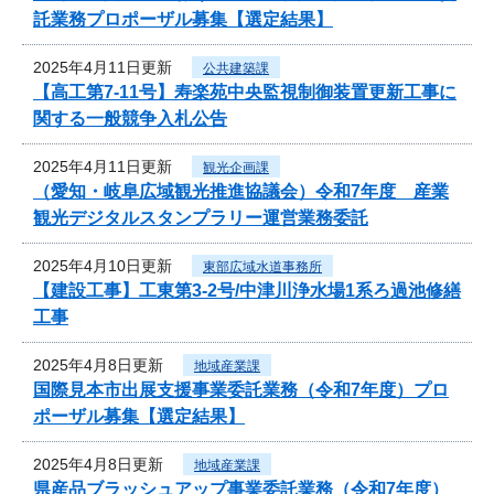
託業務プロポーザル募集【選定結果】
2025年4月11日更新
公共建築課
【高工第7-11号】寿楽苑中央監視制御装置更新工事に
関する一般競争入札公告
2025年4月11日更新
観光企画課
（愛知・岐阜広域観光推進協議会）令和7年度 産業
観光デジタルスタンプラリー運営業務委託
2025年4月10日更新
東部広域水道事務所
【建設工事】工東第3-2号/中津川浄水場1系ろ過池修繕
工事
2025年4月8日更新
地域産業課
国際見本市出展支援事業委託業務（令和7年度）プロ
ポーザル募集【選定結果】
2025年4月8日更新
地域産業課
県産品ブラッシュアップ事業委託業務（令和7年度）