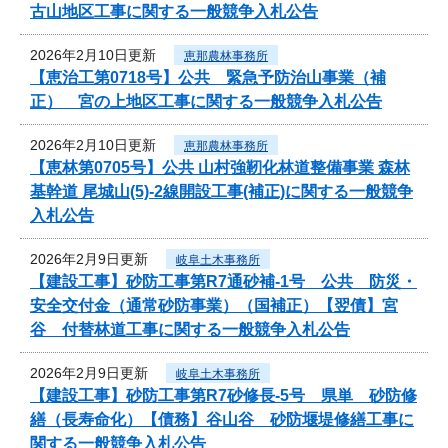
古山地区工事に関する一般競争入札公告
2026年2月10日更新
恵那農林事務所
【恵治工第0718号】公共 緊急予防治山事業（補
正） 宮の上地区工事に関する一般競争入札公告
2026年2月10日更新
恵那農林事務所
【恵林第0705号】公共 山村強靭化林道整備事業 森林
基幹道 尾城山(5)-2線開設工事(補正)に関する一般競争
入札公告
2026年2月9日更新
岐阜土木事務所
【建設工事】砂防工事第R7通砂補-1号 公共 防災・
安全交付金（通常砂防事業）（国補正）【翌債】宮
谷 付替林道工事に関する一般競争入札公告
2026年2月9日更新
岐阜土木事務所
【建設工事】砂防工事第R7砂修長-5号 県単 砂防修
繕（長寿命化）【債務】谷山谷 砂防堰堤修繕工事に
関する一般競争入札公告