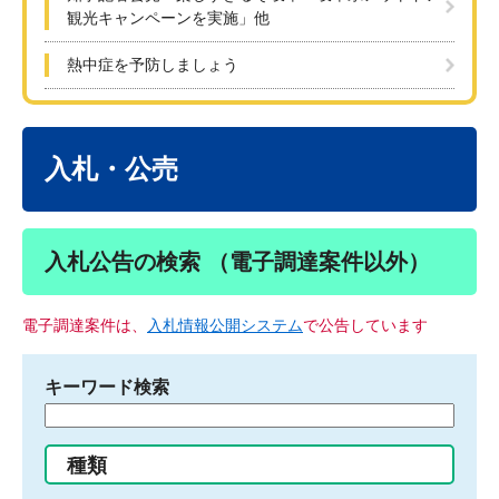
観光キャンペーンを実施」他
熱中症を予防しましょう
本
文
入札・公売
入札公告の検索 （電子調達案件以外）
電子調達案件は、
入札情報公開システム
で公告しています
キーワード検索
検
索
す
種類
る