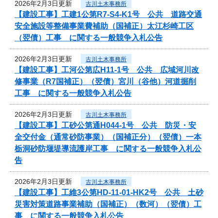
2026年2月3日更新
古川土木事務所
【建設工事】工建1公第R7-S4-K1号 公共 道路交通
安全施設等整備事業費補助（国補正）太江杉崎工区
（翌債）工事 に関する一般競争入札公告
2026年2月3日更新
古川土木事務所
【建設工事】工河公第広H11-1号 公共 広域河川改
修事業（R7国補正）（翌債）宮川（谷他）河道掘削
工事 に関する一般競争入札公告
2026年2月3日更新
古川土木事務所
【建設工事】工砂公第通H044-1号 公共 防災・安
全交付金（通常砂防事業）（国補正分）（翌債）一本
栃洞砂防堰堤導流護岸工事 に関する一般競争入札公
告
2026年2月3日更新
古川土木事務所
【建設工事】工維3公第HD-11-01-HK2号 公共 土砂
災害対策道路事業補助（国補正）（数河）（翌債）工
事 に関する一般競争入札公告