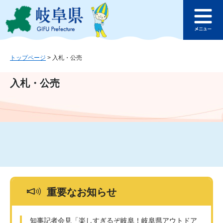
ペ
メ
このページの本文へ
ー
ニ
メ
ジ
ュ
ニ
の
ー
ュ
先
を
ー
頭
飛
トップページ
>
入札・公売
で
ば
す
し
入札・公売
。
て
本
文
へ
重要なお知らせ
知事記者会見「楽しすぎるぞ岐阜！岐阜県アウトドア