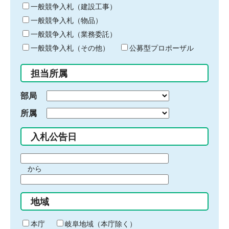
キ
一般競争入札（建設工事）
ー
一般競争入札（物品）
ワ
一般競争入札（業務委託）
ー
ド
一般競争入札（その他）
公募型プロポーザル
を
入
担当所属
力
部局
所属
入札公告日
期
から
間
期
の
間
始
地域
の
ま
終
り
わ
本庁
岐阜地域（本庁除く）