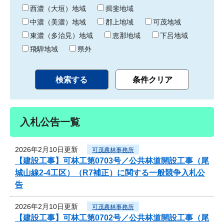
り
西濃（大垣）地域
揖斐地域
中濃（美濃）地域
郡上地域
可茂地域
東濃（多治見）地域
恵那地域
下呂地域
飛騨地域
県外
入札公告一覧
2026年2月10日更新
可茂農林事務所
【建設工事】可林工第0703号／公共林道開設工事（尾
城山線2-4工区）（R7補正）に関する一般競争入札公
告
2026年2月10日更新
可茂農林事務所
【建設工事】可林工第0702号／公共林道開設工事（尾