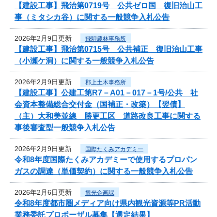
【建設工事】飛治第0719号 公共ゼロ国 復旧治山工
事（ミタシカ谷）に関する一般競争入札公告
2026年2月9日更新
飛騨農林事務所
【建設工事】飛治第0715号 公共補正 復旧治山工事
（小瀬ケ洞）に関する一般競争入札公告
2026年2月9日更新
郡上土木事務所
【建設工事】公建工第R7－A01－017－1号/公共 社
会資本整備総合交付金（国補正・改築）【翌債】
（主）大和美並線 勝更工区 道路改良工事に関する
事後審査型一般競争入札公告
2026年2月9日更新
国際たくみアカデミー
令和8年度国際たくみアカデミーで使用するプロパン
ガスの調達（単価契約）に関する一般競争入札公告
2026年2月6日更新
観光企画課
令和8年度都市圏メディア向け県内観光資源等PR活動
業務委託プロポーザル募集【選定結果】