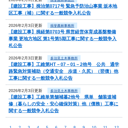
【建設工事】揖治第0717号 緊急予防治山事業 坂本地
区工事（補）に関する一般競争入札公告
2026年2月3日更新
揖斐農林事務所
【建設工事】揖経第0703号 県営経営体育成基盤整備
事業 更地方地区 第1号第5期工事に関する一般競争入
札公告
2026年2月3日更新
多治見土木事務所
【建設工事】工維第HT－07－01－2他号 公共 通学
路緊急対策補助（交通安全 歩道・久尻）（翌債）他
工事に関する一般競争入札公告
2026年2月3日更新
多治見土木事務所
【建設工事】工維単第舗補暮2他号 県単 舗装道補
修（暮らしの安全・安心確保対策）他（債務）工事に
関する一般競争入札公告
1
2
3
4
5
6
7
8
9
10
11
12