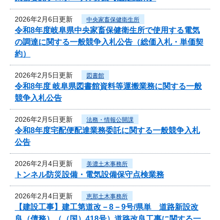
2026年2月6日更新
中央家畜保健衛生所
令和8年度岐阜県中央家畜保健衛生所で使用する電気
の調達に関する一般競争入札公告（総価入札・単価契
約）
2026年2月5日更新
図書館
令和8年度 岐阜県図書館資料等運搬業務に関する一般
競争入札公告
2026年2月5日更新
法務・情報公開課
令和8年度宅配便配達業務委託に関する一般競争入札
公告
2026年2月4日更新
美濃土木事務所
トンネル防災設備・電気設備保守点検業務
2026年2月4日更新
恵那土木事務所
【建設工事】建工第道改－8－9号/県単 道路新設改
良（債務）（（国）418号）道路改良工事に関する一