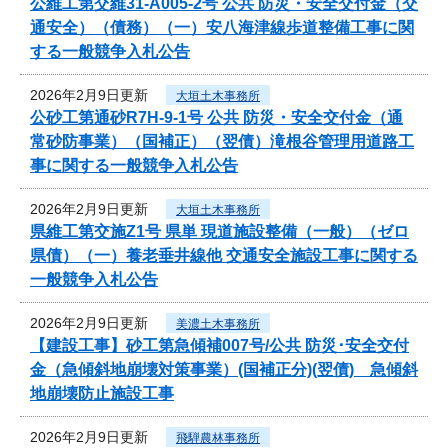
公維工第交維31-A005-2号 公共 防災・安全交付金（交
通安全）（債務）（一）安八海津線歩道整備工事に関
する一般競争入札公告
2026年2月9日更新
大垣土木事務所
公砂工第通砂R7H-9-1号 公共 防災・安全交付金（通
常砂防事業）（国補正）（翌債）滝根谷管理用道路工
事に関する一般競争入札公告
2026年2月9日更新
大垣土木事務所
県維工第交施Z1号 県単 現道施設整備（一般）（ゼロ
県債）（一）養老垂井線他 交通安全施設工事に関する
一般競争入札公告
2026年2月9日更新
美濃土木事務所
【建設工事】砂工第急傾補007号/公共 防災･安全交付
金（急傾斜地崩壊対策事業）(国補正分)(翌債) 急傾斜
地崩壊防止施設工事
2026年2月9日更新
飛騨農林事務所