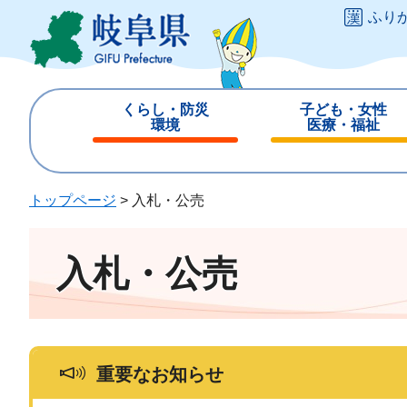
ペ
メ
ふり
ー
ニ
ジ
ュ
の
ー
先
を
くらし・防災
子ども・女性
頭
飛
環境
医療・福祉
で
ば
閉
閉
す
し
じ
じ
。
て
る
る
トップページ
>
入札・公売
本
文
へ
入札・公売
重要なお知らせ