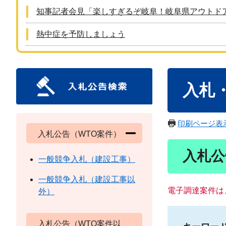
知事記者会見「楽しすぎるぞ岐阜！岐阜県アウトド
熱中症を予防しましょう
本
入札
文
印刷ページ表
入札公告（WTO案件）
入札公
一般競争入札（建設工事）
一般競争入札（建設工事以
電子調達案件は
外）
入札公告（WTO案件以