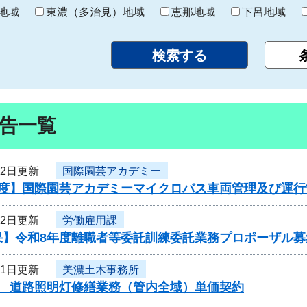
り
地域
東濃（多治見）地域
恵那地域
下呂地域
告一覧
12日更新
国際園芸アカデミー
年度】国際園芸アカデミーマイクロバス車両管理及び運
12日更新
労働雇用課
果】令和8年度離職者等委託訓練委託業務プロポーザル募
11日更新
美濃土木事務所
度 道路照明灯修繕業務（管内全域）単価契約