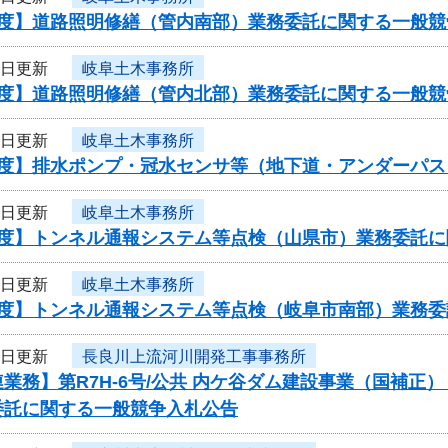
年度】道路照明修繕（管内南部）業務委託に関する一般競
9日更新
岐阜土木事務所
年度】道路照明修繕（管内北部）業務委託に関する一般競
9日更新
岐阜土木事務所
年度】排水ポンプ・冠水センサ等（地下道・アンダーパ
9日更新
岐阜土木事務所
年度】トンネル通報システム等点検（山県市）業務委託
9日更新
岐阜土木事務所
年度】トンネル通報システム等点検（岐阜市南部）業務
9日更新
長良川上流河川開発工事事務所
業務】第R7H-6号/公共 内ケ谷ダム建設事業（国補正
委託に関する一般競争入札公告