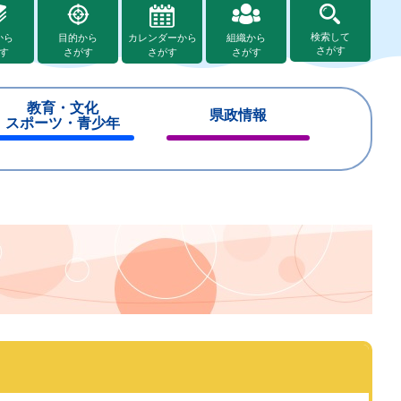
検索して
から
目的から
カレンダーから
組織から
さがす
す
さがす
さがす
さがす
教育・文化
県政情報
スポーツ・青少年
閉
閉
じ
じ
る
る