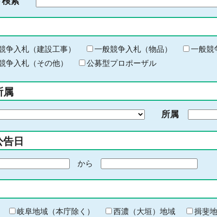
ド検索
検
索
す
る
キ
競争入札（建設工事）
一般競争入札（物品）
一般競
ー
競争入札（その他）
公募型プロポーザル
ワ
ー
所属
ド
を
所属
入
力
公告日
から
期
間
の
終
わ
岐阜地域（本庁除く）
西濃（大垣）地域
揖斐