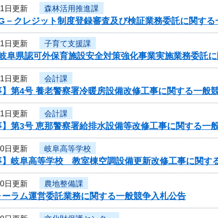
11日更新
森林活用推進課
度G－クレジット制度登録審査及び検証業務委託に関する
11日更新
子育て支援課
度岐阜県認可外保育施設安全対策強化事業実施業務委託
11日更新
会計課
事】第4号 養老警察署冷暖房設備改修工事に関する一般
11日更新
会計課
事】第3号 恵那警察署給排水設備等改修工事に関する一
10日更新
岐阜高等学校
事】岐阜高等学校 教室棟空調設備更新改修工事に関す
10日更新
農地整備課
ォーラム運営委託業務に関する一般競争入札公告