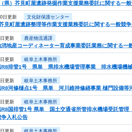
度（県）芥見町屋遺跡発掘作業支援業務委託に関する一般
10日更新
文化財保護センター
度芥見町屋遺跡整理等作業支援業務委託に関する一般競争
9日更新
農産物流通課
地消地産コーディネーター育成事業委託業務に関する一
9日更新
岐阜土木事務所
第R8排管1号 県単 県排水機場管理事業 排水機場機
9日更新
岐阜土木事務所
第R8河修樋点1号 県単 河川維持修繕事業 樋門設備
9日更新
岐阜土木事務所
第R8国排管1号 県単 国土交通省所管排水機場受託管
競争入札公告
9日更新
岐阜土木事務所