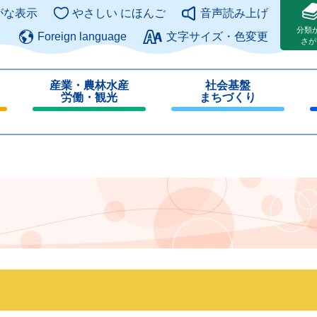
このページの本文へ
がな表示
やさしい にほんご
音声読み上げ
分類
Foreign language
文字サイズ・色変更
さが
産業・農林水産
社会基盤
労働・観光
まちづくり
閉
閉
じ
じ
る
る