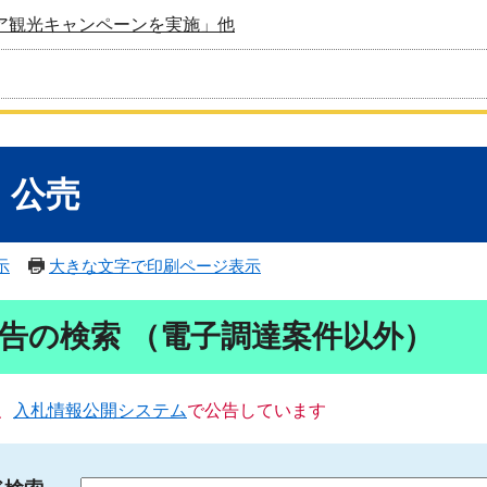
ア観光キャンペーンを実施」他
・公売
示
大きな文字で印刷ページ表示
告の検索 （電子調達案件以外）
、
入札情報公開システム
で公告しています