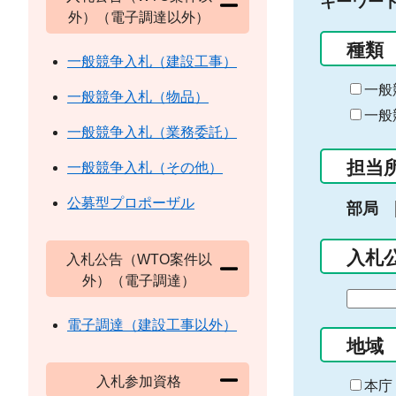
キーワー
外）（電子調達以外）
種類
一般競争入札（建設工事）
一般
一般競争入札（物品）
一般
一般競争入札（業務委託）
担当
一般競争入札（その他）
公募型プロポーザル
部局
入札
入札公告（WTO案件以
外）（電子調達）
期
間
電子調達（建設工事以外）
の
地域
始
入札参加資格
ま
本庁