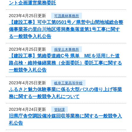
ント企画運営業務委託
2023年4月25日更新
可茂農林事務所
【建設工事】可中工第0501号／県営中山間地域総合整
備事業茶の里白川地区塔洞奥集落道第1号工事に関す
る一般競争入札公告
2023年4月25日更新
揖斐土木事務所
【建設工事】第維委道維C号 県単 MEを活用した道
路点検・維持修繕業務（全面委託）委託工事に関する
一般競争入札公告
2023年4月25日更新
岐阜工業高等学校
ふるさと魅力体験事業に係る大型バスの借り上げ等業
務に関する一般競争入札について
2023年4月24日更新
管財課
旧県庁舎空調設備冷媒回収等業務に関する一般競争入
札公告