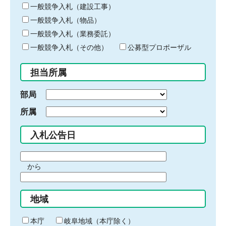
キ
一般競争入札（建設工事）
ー
一般競争入札（物品）
ワ
一般競争入札（業務委託）
ー
ド
一般競争入札（その他）
公募型プロポーザル
を
入
担当所属
力
部局
所属
入札公告日
期
から
間
期
の
間
始
地域
の
ま
終
り
わ
本庁
岐阜地域（本庁除く）