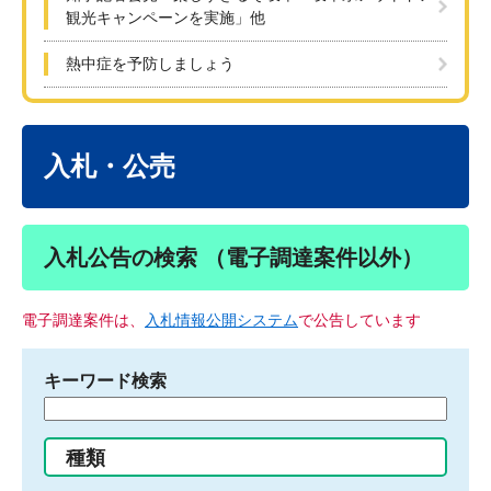
観光キャンペーンを実施」他
熱中症を予防しましょう
本
文
入札・公売
入札公告の検索 （電子調達案件以外）
電子調達案件は、
入札情報公開システム
で公告しています
キーワード検索
検
索
す
種類
る