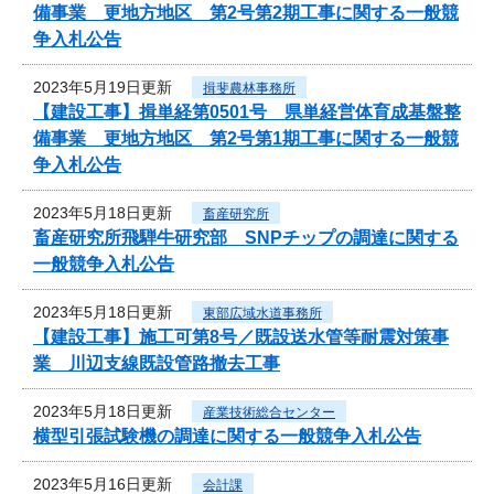
備事業 更地方地区 第2号第2期工事に関する一般競
争入札公告
2023年5月19日更新
揖斐農林事務所
【建設工事】揖単経第0501号 県単経営体育成基盤整
備事業 更地方地区 第2号第1期工事に関する一般競
争入札公告
2023年5月18日更新
畜産研究所
畜産研究所飛騨牛研究部 SNPチップの調達に関する
一般競争入札公告
2023年5月18日更新
東部広域水道事務所
【建設工事】施工可第8号／既設送水管等耐震対策事
業 川辺支線既設管路撤去工事
2023年5月18日更新
産業技術総合センター
横型引張試験機の調達に関する一般競争入札公告
2023年5月16日更新
会計課