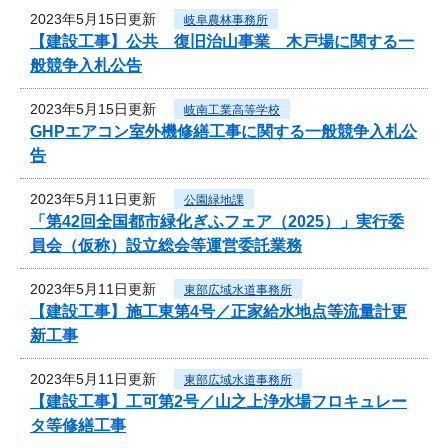
2023年5月15日更新
岐阜農林事務所
【建設工事】公共 復旧治山事業 木戸場に関する一
般競争入札公告
2023年5月15日更新
岐南工業高等学校
GHPエアコン室外機修繕工事に関する一般競争入札公
告
2023年5月11日更新
公園緑地課
「第42回全国都市緑化ぎふフェア（2025）」実行委
員会（仮称）設立総会等運営委託業務
2023年5月11日更新
東部広域水道事務所
【建設工事】施工東第4号／正家給水地点等流量計更
新工事
2023年5月11日更新
東部広域水道事務所
【建設工事】工可第2号／山之上浄水場フロキュレー
タ等修繕工事