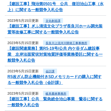
【建設工事】飛治第0501号 公共 復旧治山工事（水
上）に関する一般競争入札公告
2023年5月15日更新
文化創造課
【建設工事】ぎふ清流文化プラザ長良川ホール調光装
置等改修工事に関する一般競争入札公告
2023年5月15日更新
長良川上流河川開発工事事務所
【建設関連業務】第R5-19号/公共 内ケ谷ダム建設事
業 左岸法面変状対策地質評価等業務委託に関する一
般競争入札公告
2023年5月15日更新
会計課
R5改ざん防止機能付きSDメモリカードの購入に関す
る一般競争入札公告（会計課）
2023年5月15日更新
岐阜農林事務所
【建設工事】公共 緊急総合治山事業 鶯谷に関する
一般競争入札公告