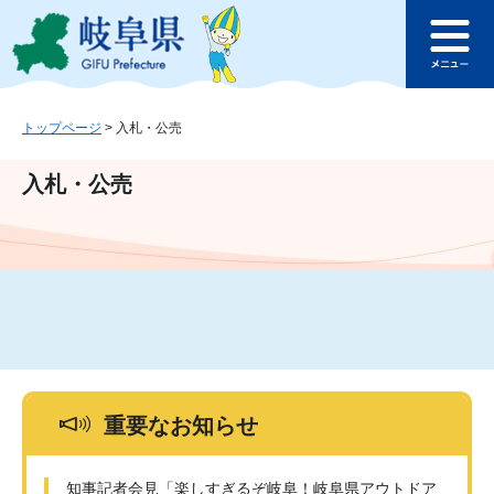
ペ
メ
このページの本文へ
ー
ニ
メ
ジ
ュ
ニ
の
ー
ュ
先
を
ー
頭
飛
トップページ
>
入札・公売
で
ば
す
し
入札・公売
。
て
本
文
へ
重要なお知らせ
知事記者会見「楽しすぎるぞ岐阜！岐阜県アウトドア