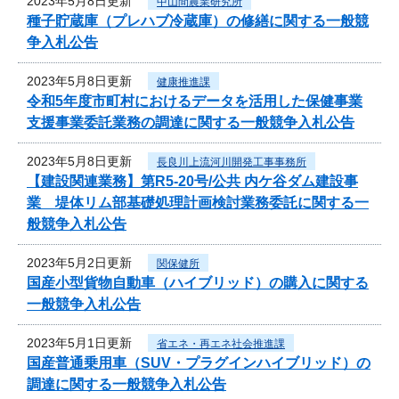
2023年5月8日更新
中山間農業研究所
種子貯蔵庫（プレハブ冷蔵庫）の修繕に関する一般競
争入札公告
2023年5月8日更新
健康推進課
令和5年度市町村におけるデータを活用した保健事業
支援事業委託業務の調達に関する一般競争入札公告
2023年5月8日更新
長良川上流河川開発工事事務所
【建設関連業務】第R5-20号/公共 内ケ谷ダム建設事
業 堤体リム部基礎処理計画検討業務委託に関する一
般競争入札公告
2023年5月2日更新
関保健所
国産小型貨物自動車（ハイブリッド）の購入に関する
一般競争入札公告
2023年5月1日更新
省エネ・再エネ社会推進課
国産普通乗用車（SUV・プラグインハイブリッド）の
調達に関する一般競争入札公告