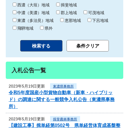
り
西濃（大垣）地域
揖斐地域
中濃（美濃）地域
郡上地域
可茂地域
東濃（多治見）地域
恵那地域
下呂地域
飛騨地域
県外
入札公告一覧
2023年5月19日更新
東濃県事務所
令和5年度国産小型貨物自動車（新車・ハイブリッ
ド）の調達に関する一般競争入札公告（東濃県事務
所）
2023年5月19日更新
揖斐農林事務所
【建設工事】揖単経第0502号 県単経営体育成基盤整