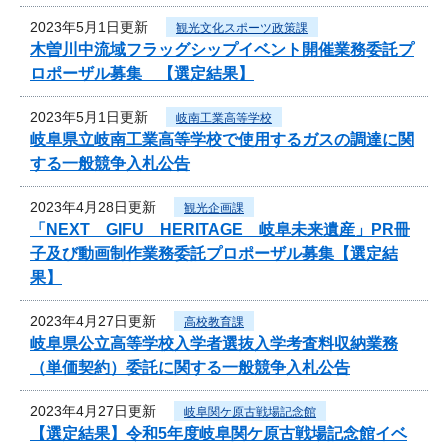
2023年5月1日更新
観光文化スポーツ政策課
木曽川中流域フラッグシップイベント開催業務委託プ
ロポーザル募集 【選定結果】
2023年5月1日更新
岐南工業高等学校
岐阜県立岐南工業高等学校で使用するガスの調達に関
する一般競争入札公告
2023年4月28日更新
観光企画課
「NEXT GIFU HERITAGE 岐阜未来遺産」PR冊
子及び動画制作業務委託プロポーザル募集【選定結
果】
2023年4月27日更新
高校教育課
岐阜県公立高等学校入学者選抜入学考査料収納業務
（単価契約）委託に関する一般競争入札公告
2023年4月27日更新
岐阜関ケ原古戦場記念館
【選定結果】令和5年度岐阜関ケ原古戦場記念館イベ