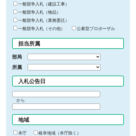
キ
一般競争入札（建設工事）
ー
一般競争入札（物品）
ワ
一般競争入札（業務委託）
ー
ド
一般競争入札（その他）
公募型プロポーザル
を
入
担当所属
力
部局
所属
入札公告日
期
から
間
期
の
間
始
地域
の
ま
終
り
わ
本庁
岐阜地域（本庁除く）