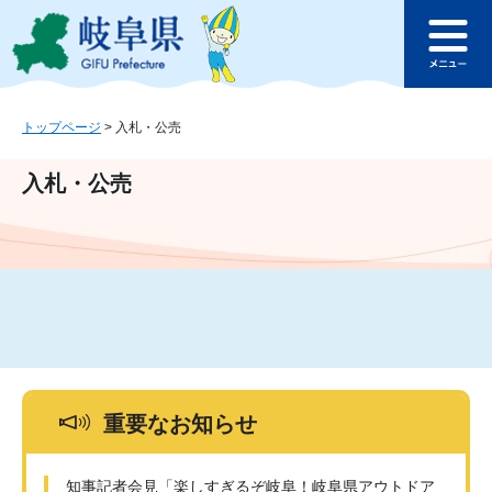
ペ
メ
このページの本文へ
ー
ニ
メ
ジ
ュ
ニ
の
ー
ュ
先
を
ー
頭
飛
トップページ
>
入札・公売
で
ば
す
し
入札・公売
。
て
本
文
へ
重要なお知らせ
知事記者会見「楽しすぎるぞ岐阜！岐阜県アウトドア