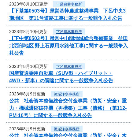
2023年8月10日更新
下呂農林事務所
【下基第0503号】県営基幹農道整備事業 下呂中央3
期地区 第11号道路工事に関する一般競争入札公告
2023年8月10日更新
下呂農林事務所
【下中第0503号】県営中山間地域総合整備事業 益田
北西部地区 野上石原用水路他工事に関する一般競争入
札公告
2023年8月10日更新
下呂農林事務所
国産普通乗用自動車（SUV型・ハイブリット・
4WD・新車）の調達に関する一般競争入札公告
2023年8月9日更新
流域浄水事務所
公共 社会資本整備総合交付金事業（防災・安全）重
力・機械濃縮破砕機（再構築）工事（債務）（第112-
PM-10号）に関する一般競争入札公告
2023年8月9日更新
流域浄水事務所
公共 社会資本整備総合交付金事業（防災・安全）木