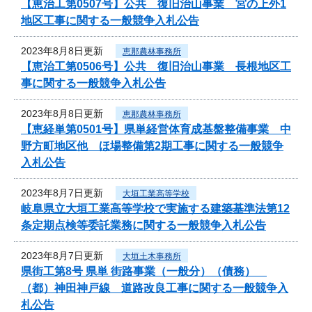
【恵治工第0507号】公共 復旧治山事業 宮の上外1
地区工事に関する一般競争入札公告
2023年8月8日更新
恵那農林事務所
【恵治工第0506号】公共 復旧治山事業 長根地区工
事に関する一般競争入札公告
2023年8月8日更新
恵那農林事務所
【恵経単第0501号】県単経営体育成基盤整備事業 中
野方町地区他 ほ場整備第2期工事に関する一般競争
入札公告
2023年8月7日更新
大垣工業高等学校
岐阜県立大垣工業高等学校で実施する建築基準法第12
条定期点検等委託業務に関する一般競争入札公告
2023年8月7日更新
大垣土木事務所
県街工第8号 県単 街路事業（一般分）（債務）
（都）神田神戸線 道路改良工事に関する一般競争入
札公告