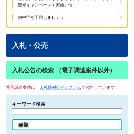
観光キャンペーンを実施」他
熱中症を予防しましょう
本
文
入札・公売
入札公告の検索 （電子調達案件以外）
電子調達案件は、
入札情報公開システム
で公告しています
キーワード検索
検
索
す
種類
る