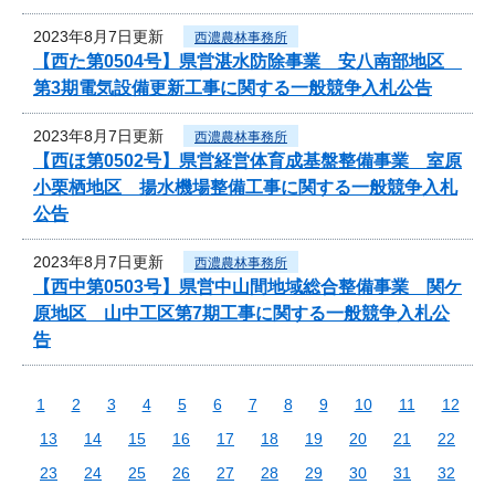
2023年8月7日更新
西濃農林事務所
【西た第0504号】県営湛水防除事業 安八南部地区
第3期電気設備更新工事に関する一般競争入札公告
2023年8月7日更新
西濃農林事務所
【西ほ第0502号】県営経営体育成基盤整備事業 室原
小栗栖地区 揚水機場整備工事に関する一般競争入札
公告
2023年8月7日更新
西濃農林事務所
【西中第0503号】県営中山間地域総合整備事業 関ケ
原地区 山中工区第7期工事に関する一般競争入札公
告
1
2
3
4
5
6
7
8
9
10
11
12
13
14
15
16
17
18
19
20
21
22
23
24
25
26
27
28
29
30
31
32