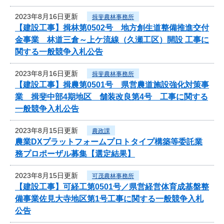
2023年8月16日更新
揖斐農林事務所
【建設工事】揖林第0502号 地方創生道整備推進交付
金事業 林道三倉～上ケ流線（久瀬工区）開設 工事に
関する一般競争入札公告
2023年8月16日更新
揖斐農林事務所
【建設工事】揖農第0501号 県営農道施設強化対策事
業 揖斐中部4期地区 舗装改良第4号 工事に関する
一般競争入札公告
2023年8月15日更新
農政課
農業DXプラットフォームプロトタイプ構築等委託業
務プロポーザル募集【選定結果】
2023年8月15日更新
可茂農林事務所
【建設工事】可経工第0501号／県営経営体育成基盤整
備事業佐見大寺地区第1号工事に関する一般競争入札
公告