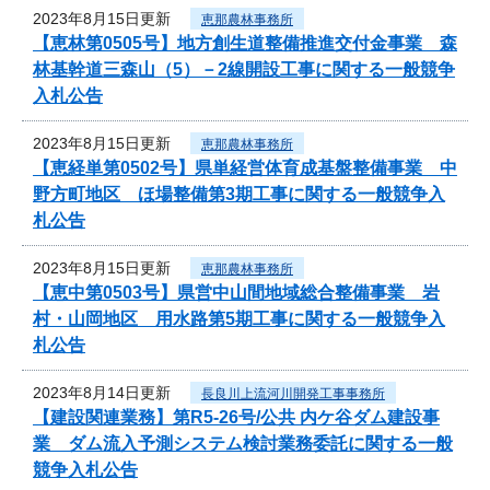
2023年8月15日更新
恵那農林事務所
【恵林第0505号】地方創生道整備推進交付金事業 森
林基幹道三森山（5）－2線開設工事に関する一般競争
入札公告
2023年8月15日更新
恵那農林事務所
【恵経単第0502号】県単経営体育成基盤整備事業 中
野方町地区 ほ場整備第3期工事に関する一般競争入
札公告
2023年8月15日更新
恵那農林事務所
【恵中第0503号】県営中山間地域総合整備事業 岩
村・山岡地区 用水路第5期工事に関する一般競争入
札公告
2023年8月14日更新
長良川上流河川開発工事事務所
【建設関連業務】第R5-26号/公共 内ケ谷ダム建設事
業 ダム流入予測システム検討業務委託に関する一般
競争入札公告