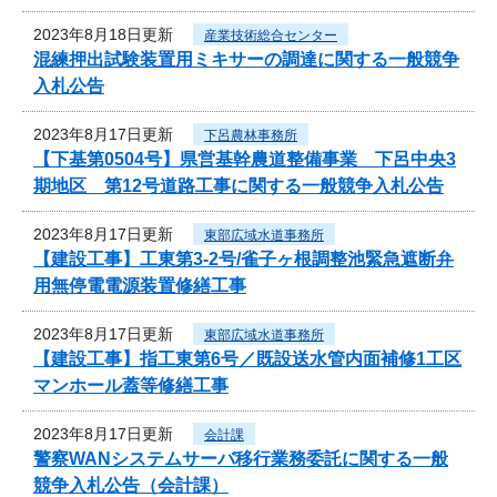
2023年8月18日更新
産業技術総合センター
混練押出試験装置用ミキサーの調達に関する一般競争
入札公告
2023年8月17日更新
下呂農林事務所
【下基第0504号】県営基幹農道整備事業 下呂中央3
期地区 第12号道路工事に関する一般競争入札公告
2023年8月17日更新
東部広域水道事務所
【建設工事】工東第3-2号/雀子ヶ根調整池緊急遮断弁
用無停電電源装置修繕工事
2023年8月17日更新
東部広域水道事務所
【建設工事】指工東第6号／既設送水管内面補修1工区
マンホール蓋等修繕工事
2023年8月17日更新
会計課
警察WANシステムサーバ移行業務委託に関する一般
競争入札公告（会計課）