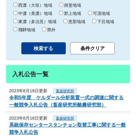
り
西濃（大垣）地域
揖斐地域
中濃（美濃）地域
郡上地域
可茂地域
東濃（多治見）地域
恵那地域
下呂地域
飛騨地域
県外
入札公告一覧
2023年8月18日更新
畜産研究所
令和5年度 ケルダール分析装置一式の調達に関する
一般競争入札公告（畜産研究所酪農研究部）
2023年8月18日更新
畜産研究所
系統保存センタースタンチョン取替工事に関する一般
競争入札公告