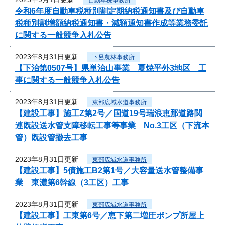
令和6年度自動車税種別割定期納税通知書及び自動車
税種別割増額納税通知書・減額通知書作成等業務委託
に関する一般競争入札公告
2023年8月31日更新
下呂農林事務所
【下治第0507号】県単治山事業 夏焼平外3地区 工
事に関する一般競争入札公告
2023年8月31日更新
東部広域水道事務所
【建設工事】施工Z第2号／国道19号瑞浪恵那道路関
連既設送水管支障移転工事等事業 No.3工区（下流本
管）既設管撤去工事
2023年8月31日更新
東部広域水道事務所
【建設工事】5債施工B2第1号／大容量送水管整備事
業 東濃第6幹線（3工区）工事
2023年8月31日更新
東部広域水道事務所
【建設工事】工東第6号／恵下第二増圧ポンプ所屋上