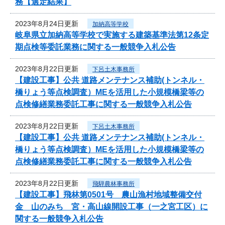
務【選定結果】
2023年8月24日更新
加納高等学校
岐阜県立加納高等学校で実施する建築基準法第12条定
期点検等委託業務に関する一般競争入札公告
2023年8月22日更新
下呂土木事務所
【建設工事】公共 道路メンテナンス補助(トンネル・
橋りょう等点検調査）MEを活用した小規模橋梁等の
点検修繕業務委託工事に関する一般競争入札公告
2023年8月22日更新
下呂土木事務所
【建設工事】公共 道路メンテナンス補助(トンネル・
橋りょう等点検調査）MEを活用した小規模橋梁等の
点検修繕業務委託工事に関する一般競争入札公告
2023年8月22日更新
飛騨農林事務所
【建設工事】飛林第0501号 農山漁村地域整備交付
金 山のみち 宮・高山線開設工事（一之宮工区）に
関する一般競争入札公告