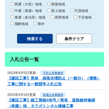
り
西濃（大垣）地域
揖斐地域
中濃（美濃）地域
郡上地域
可茂地域
東濃（多治見）地域
恵那地域
下呂地域
飛騨地域
県外
入札公告一覧
2023年9月5日更新
下呂土木事務所
【建設工事】県単 崩落決壊防止（一般分）（債務）
工事に関する一般競争入札公告
2023年9月4日更新
美濃土木事務所
【建設工事】維工第維4他号／県単 道路維持修繕
（単建）他 タラガトンネル補修工事