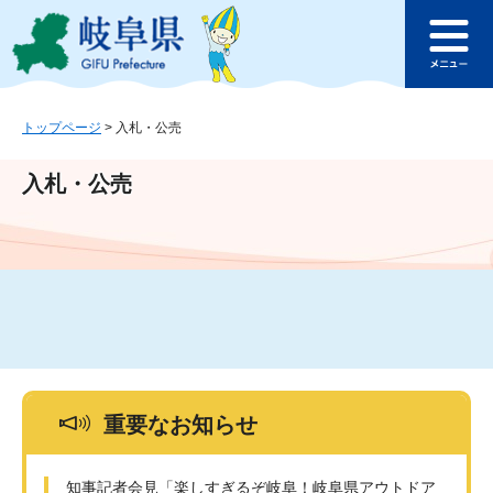
ペ
メ
このページの本文へ
ー
ニ
メ
ジ
ュ
ニ
の
ー
ュ
先
を
ー
頭
飛
トップページ
>
入札・公売
で
ば
す
し
入札・公売
。
て
本
文
へ
重要なお知らせ
知事記者会見「楽しすぎるぞ岐阜！岐阜県アウトドア