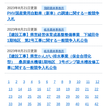
2023年8月21日更新
飛騨農林事務所
PHV国産乗用自動車（新車）の調達に関する一般競争
入札
2023年8月21日更新
岐阜農林事務所
【建設工事】県営経営体育成基盤整備事業 下城田寺
1期地区 第2号工事に関する一般競争入札公告
2023年8月21日更新
岐阜農林事務所
【建設工事】県営かんがい排水事業（保全合理化
型） 桑原揚水機場1期地区 3号ポンプ吸水槽改修工
事に関する一般競争入札公告
1
2
3
4
5
6
7
8
9
10
11
12
13
14
15
16
17
18
19
20
21
22
23
24
25
26
27
28
29
30
31
32
33
34
35
36
37
38
39
40
41
42