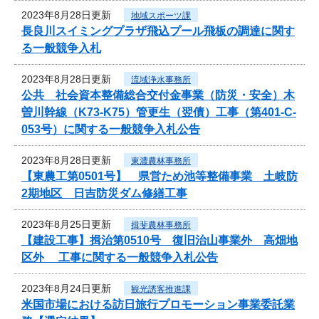
2023年8月28日更新
地域スポーツ課
長良川スイミングプラザ飛込プール飛板の調達に関す
る一般競争入札
2023年8月28日更新
流域浄水事務所
公共 社会資本整備総合交付金事業（防災・安全）木
曽川幹線（K73-K75）管更生（翌債）工事（第401-C-
053号）に関する一般競争入札公告
2023年8月28日更新
東濃農林事務所
【東農工第0501号】 県営ため池等整備事業 土岐防
2期地区 日吉防災ダム修繕工事
2023年8月25日更新
揖斐農林事務所
【建設工事】揖治第0510号 復旧治山事業外 高畑地
区外 工事に関する一般競争入札公告
2023年8月24日更新
観光誘客推進課
米国市場における訪日旅行プロモーション事業委託業