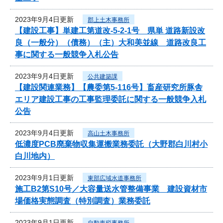
2023年9月4日更新
郡上土木事務所
【建設工事】単建工第道改-5-2-1号 県単 道路新設改
良（一般分）（債務）（主）大和美並線 道路改良工
事に関する一般競争入札公告
2023年9月4日更新
公共建築課
【建設関連業務】【農委第5-116号】畜産研究所豚舎
エリア建設工事の工事監理委託に関する一般競争入札
公告
2023年9月4日更新
高山土木事務所
低濃度PCB廃棄物収集運搬業務委託（大野郡白川村小
白川地内）
2023年9月1日更新
東部広域水道事務所
施工B2第S10号／大容量送水管整備事業 建設資材市
場価格実態調査（特別調査）業務委託
2023年9月1日更新
自動車税事務所