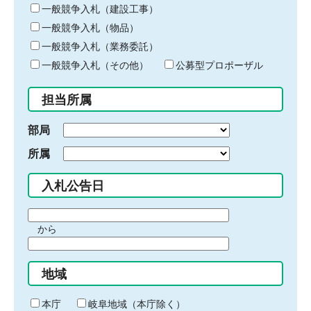
キ
一般競争入札（建設工事）
ー
一般競争入札（物品）
ワ
一般競争入札（業務委託）
ー
ド
一般競争入札（その他）
公募型プロポーザル
を
入
担当所属
力
部局
所属
入札公告日
期
から
間
期
の
間
始
地域
の
ま
終
り
わ
本庁
岐阜地域（本庁除く）