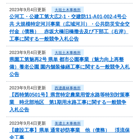
2023年9月4日更新
大垣土木事務所
公河工・公建工第大広2-1・交建防11-A01-002-4号公
共 大規模特定河川事業（広域河川）・公共防災安全交
付金（債務） 赤坂大橋旧橋撤去及び下部工（右岸）
工事に関する一般競争入札公告
2023年9月4日更新
大垣土木事務所
県園工第魅再2号 県単 都市公園事業（魅力向上再整
備）養老公園 園内舗装修繕工事に関する一般競争入札
公告
2023年9月4日更新
西濃農林事務所
【西特第0501号】県営特定農業用管水路等特別対策事
業 時北部地区 第1期用水路工事に関する一般競争
入札公告
2023年9月4日更新
美濃土木事務所
【建設工事】県単 通常砂防事業 他（債務） 渓流保
全工事