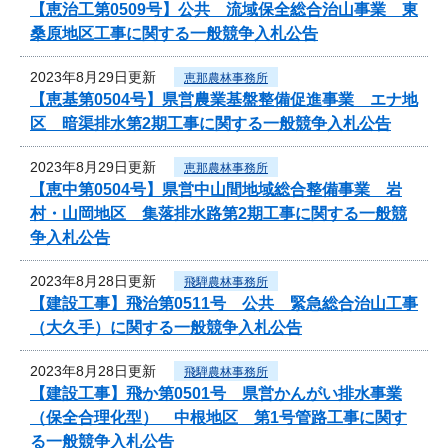
【恵治工第0509号】公共 流域保全総合治山事業 東
桑原地区工事に関する一般競争入札公告
2023年8月29日更新
恵那農林事務所
【恵基第0504号】県営農業基盤整備促進事業 エナ地
区 暗渠排水第2期工事に関する一般競争入札公告
2023年8月29日更新
恵那農林事務所
【恵中第0504号】県営中山間地域総合整備事業 岩
村・山岡地区 集落排水路第2期工事に関する一般競
争入札公告
2023年8月28日更新
飛騨農林事務所
【建設工事】飛治第0511号 公共 緊急総合治山工事
（大久手）に関する一般競争入札公告
2023年8月28日更新
飛騨農林事務所
【建設工事】飛か第0501号 県営かんがい排水事業
（保全合理化型） 中根地区 第1号管路工事に関す
る一般競争入札公告