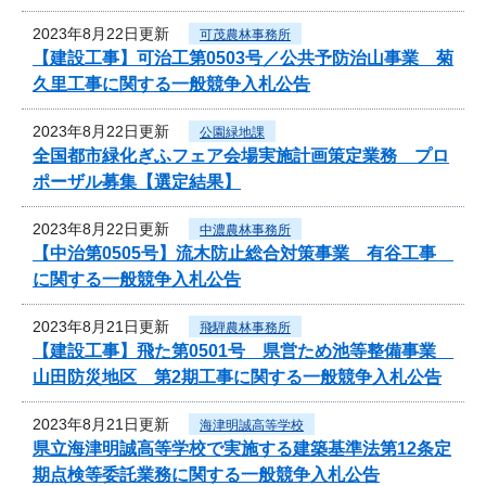
2023年8月22日更新
可茂農林事務所
【建設工事】可治工第0503号／公共予防治山事業 菊
久里工事に関する一般競争入札公告
2023年8月22日更新
公園緑地課
全国都市緑化ぎふフェア会場実施計画策定業務 プロ
ポーザル募集【選定結果】
2023年8月22日更新
中濃農林事務所
【中治第0505号】流木防止総合対策事業 有谷工事
に関する一般競争入札公告
2023年8月21日更新
飛騨農林事務所
【建設工事】飛た第0501号 県営ため池等整備事業
山田防災地区 第2期工事に関する一般競争入札公告
2023年8月21日更新
海津明誠高等学校
県立海津明誠高等学校で実施する建築基準法第12条定
期点検等委託業務に関する一般競争入札公告