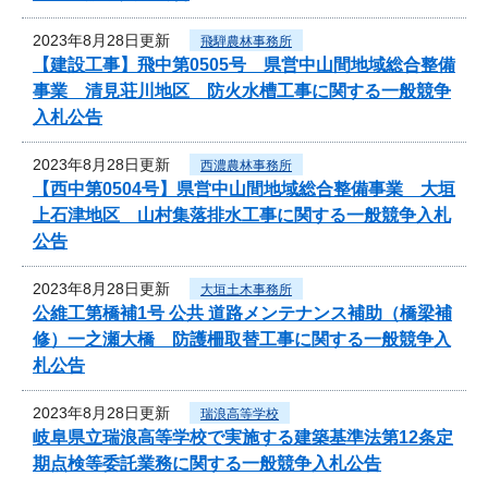
2023年8月28日更新
飛騨農林事務所
【建設工事】飛中第0505号 県営中山間地域総合整備
事業 清見荘川地区 防火水槽工事に関する一般競争
入札公告
2023年8月28日更新
西濃農林事務所
【西中第0504号】県営中山間地域総合整備事業 大垣
上石津地区 山村集落排水工事に関する一般競争入札
公告
2023年8月28日更新
大垣土木事務所
公維工第橋補1号 公共 道路メンテナンス補助（橋梁補
修）一之瀬大橋 防護柵取替工事に関する一般競争入
札公告
2023年8月28日更新
瑞浪高等学校
岐阜県立瑞浪高等学校で実施する建築基準法第12条定
期点検等委託業務に関する一般競争入札公告