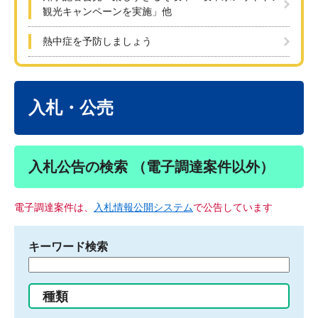
観光キャンペーンを実施」他
熱中症を予防しましょう
本
文
入札・公売
入札公告の検索 （電子調達案件以外）
電子調達案件は、
入札情報公開システム
で公告しています
キーワード検索
検
索
す
種類
る