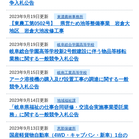
争入札公告
2023年9月19日更新
東濃農林事務所
【東農工第0502号】 県営ため池等整備事業 岩倉大
地区 岩倉大池改修工事
2023年9月19日更新
岐阜総合学園高等学校
岐阜総合学園高等学校新2号館建設に伴う物品等移転
業務に関する一般競争入札公告
2023年9月15日更新
岐南工業高等学校
アーク溶接機の購入及び設置工事の調達に関する一般
競争入札公告
2023年9月14日更新
地域福祉課
「岐阜県福祉の仕事合同研修・交流会実施事業委託業
務」に関する一般競争入札公告
2023年9月13日更新
恵那保健所
国産軽貨物自動車（4WD・キャブバン・新車）1台の