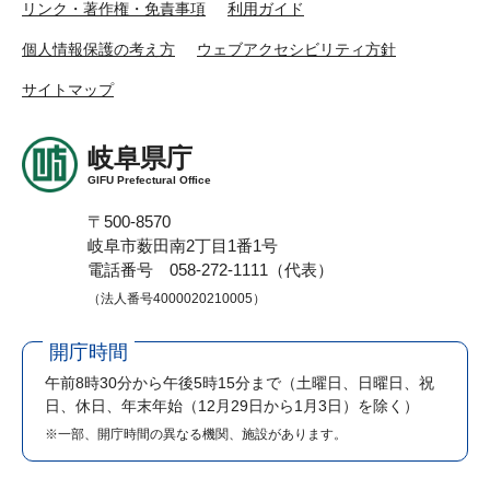
リンク・著作権・免責事項
利用ガイド
個人情報保護の考え方
ウェブアクセシビリティ方針
サイトマップ
岐阜県庁
GIFU Prefectural Office
〒500-8570
岐阜市薮田南2丁目1番1号
電話番号 058-272-1111（代表）
（法人番号4000020210005）
開庁時間
午前8時30分から午後5時15分まで
（土曜日、日曜日、祝
日、休日、年末年始（12月29日から1月3日）を除く）
※一部、開庁時間の異なる機関、施設があります。