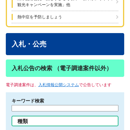
観光キャンペーンを実施」他
熱中症を予防しましょう
本
文
入札・公売
入札公告の検索 （電子調達案件以外）
電子調達案件は、
入札情報公開システム
で公告しています
キーワード検索
検
索
す
種類
る