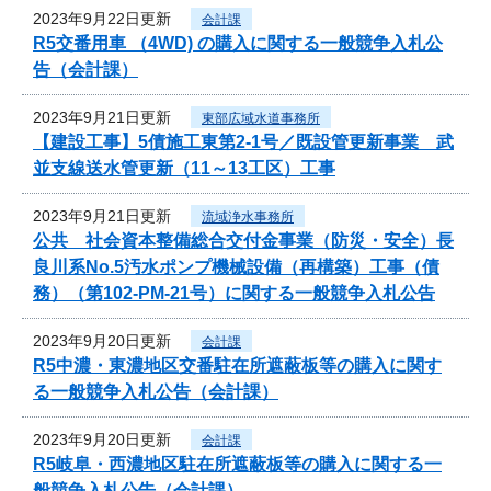
2023年9月22日更新
会計課
R5交番用車 （4WD) の購入に関する一般競争入札公
告（会計課）
2023年9月21日更新
東部広域水道事務所
【建設工事】5債施工東第2-1号／既設管更新事業 武
並支線送水管更新（11～13工区）工事
2023年9月21日更新
流域浄水事務所
公共 社会資本整備総合交付金事業（防災・安全）長
良川系No.5汚水ポンプ機械設備（再構築）工事（債
務）（第102-PM-21号）に関する一般競争入札公告
2023年9月20日更新
会計課
R5中濃・東濃地区交番駐在所遮蔽板等の購入に関す
る一般競争入札公告（会計課）
2023年9月20日更新
会計課
R5岐阜・西濃地区駐在所遮蔽板等の購入に関する一
般競争入札公告（会計課）