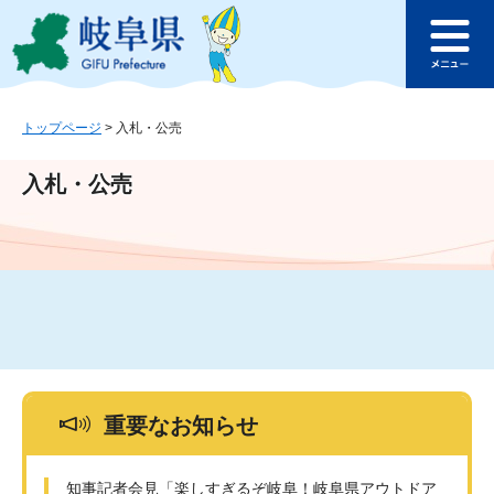
ペ
メ
このページの本文へ
ー
ニ
メ
ジ
ュ
ニ
の
ー
ュ
先
を
ー
頭
飛
トップページ
>
入札・公売
で
ば
す
し
入札・公売
。
て
本
文
へ
重要なお知らせ
知事記者会見「楽しすぎるぞ岐阜！岐阜県アウトドア