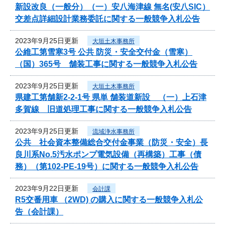
新設改良（一般分）（一）安八海津線 無名(安八SIC）
交差点詳細設計業務委託に関する一般競争入札公告
2023年9月25日更新
大垣土木事務所
公維工第雪寒3号 公共 防災・安全交付金（雪寒）
（国）365号 舗装工事に関する一般競争入札公告
2023年9月25日更新
大垣土木事務所
県建工第舗新2-2-1号 県単 舗装道新設 （一）上石津
多賀線 旧道処理工事に関する一般競争入札公告
2023年9月25日更新
流域浄水事務所
公共 社会資本整備総合交付金事業（防災・安全）長
良川系No.5汚水ポンプ電気設備（再構築）工事（債
務）（第102-PE-19号）に関する一般競争入札公告
2023年9月22日更新
会計課
R5交番用車 （2WD) の購入に関する一般競争入札公
告（会計課）