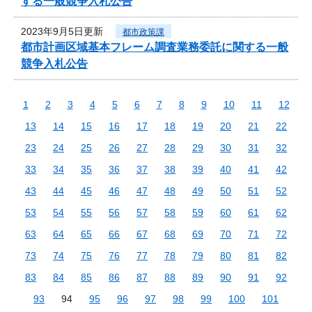
する一般競争入札公告
2023年9月5日更新
都市政策課
都市計画区域基本フレーム調査業務委託に関する一般
競争入札公告
1
2
3
4
5
6
7
8
9
10
11
12
13
14
15
16
17
18
19
20
21
22
23
24
25
26
27
28
29
30
31
32
33
34
35
36
37
38
39
40
41
42
43
44
45
46
47
48
49
50
51
52
53
54
55
56
57
58
59
60
61
62
63
64
65
66
67
68
69
70
71
72
73
74
75
76
77
78
79
80
81
82
83
84
85
86
87
88
89
90
91
92
93
94
95
96
97
98
99
100
101