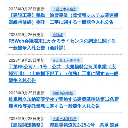
2023年9月26日更新
下呂土木事務所
【建設工事】県単 除雪事業（雪情報システム関連機
器維持修繕）委託 工事に関する一般競争入札公告
2023年9月26日更新
会計課
R5Web会議端末にかかるライセンスの調達に関する
一般競争入札公告（会計課）
2023年9月25日更新
多治見土木事務所
工第R5公河7－1号 公共 大規模特定河川事業（広
域河川）（土岐橋下部工）（債務）工事に関する一般
競争入札公告
2023年9月25日更新
加納高等学校
岐阜県立加納高等学校で実施する建築基準法第12条定
期点検等委託業務に関する一般競争入札公告
2023年9月25日更新
大垣土木事務所
【建設関連業務】 県建委第道改2-25-1号 県単 道路