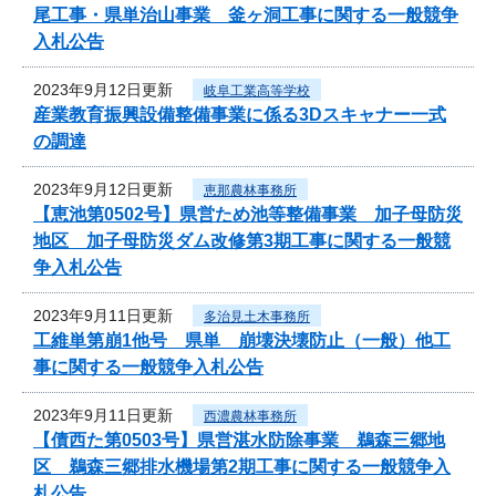
尾工事・県単治山事業 釜ヶ洞工事に関する一般競争
入札公告
2023年9月12日更新
岐阜工業高等学校
産業教育振興設備整備事業に係る3Dスキャナー一式
の調達
2023年9月12日更新
恵那農林事務所
【恵池第0502号】県営ため池等整備事業 加子母防災
地区 加子母防災ダム改修第3期工事に関する一般競
争入札公告
2023年9月11日更新
多治見土木事務所
工維単第崩1他号 県単 崩壊決壊防止（一般）他工
事に関する一般競争入札公告
2023年9月11日更新
西濃農林事務所
【債西た第0503号】県営湛水防除事業 鵜森三郷地
区 鵜森三郷排水機場第2期工事に関する一般競争入
札公告