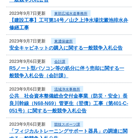
2023年9月7日更新
東部広域水道事務所
【建設工事】工可第14号／山之上浄水場沈澱池排水弁
修繕工事
2023年9月7日更新
東濃保健所
安全キャビネットの購入に関する一般競争入札公告
2023年9月6日更新
会計課
R5ノート型パソコン等の処分に伴う売却に関する一
般競争入札公告（会計課）
2023年9月6日更新
流域浄水事務所
公共 社会資本整備総合交付金事業（防災・安全）長
良川幹線（N68-N69）管更生（翌債）工事（第401-C-
051号）に関する一般競争入札公告
2023年9月6日更新
競技スポーツ課
「フィジカルトレーニングサポート器具」の調達に関