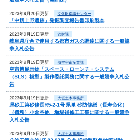
2023年9月20日更新
文化財保護センター
「中切上野遺跡」発掘調査報告書印刷製本
2023年9月19日更新
管財課
岐阜県庁舎で使用する都市ガスの調達に関する一般競
争入札公告
2023年9月19日更新
航空宇宙産業課
空宙博展示物「スペース・ローンチ・システム
（SLS）模型」製作委託業務に関する一般競争入札公
告
2023年9月19日更新
大垣土木事務所
県砂工第砂修長R5-2-1号 県単 砂防修繕（長寿命化）
（債務）小倉谷他 堰堤補修工工事に関する一般競争
入札公告
2023年9月19日更新
大垣土木事務所