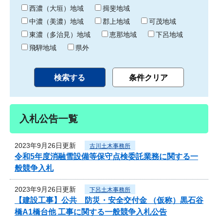
り
西濃（大垣）地域
揖斐地域
中濃（美濃）地域
郡上地域
可茂地域
東濃（多治見）地域
恵那地域
下呂地域
飛騨地域
県外
入札公告一覧
2023年9月26日更新
古川土木事務所
令和5年度消融雪設備等保守点検委託業務に関する一
般競争入札
2023年9月26日更新
下呂土木事務所
【建設工事】公共 防災・安全交付金 （仮称）黒石谷
橋A1橋台他 工事に関する一般競争入札公告