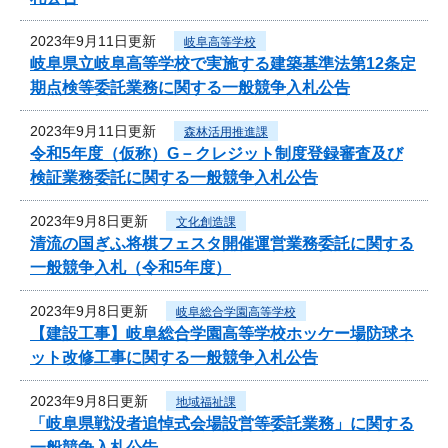
2023年9月11日更新
岐阜高等学校
岐阜県立岐阜高等学校で実施する建築基準法第12条定
期点検等委託業務に関する一般競争入札公告
2023年9月11日更新
森林活用推進課
令和5年度（仮称）G－クレジット制度登録審査及び
検証業務委託に関する一般競争入札公告
2023年9月8日更新
文化創造課
清流の国ぎふ将棋フェスタ開催運営業務委託に関する
一般競争入札（令和5年度）
2023年9月8日更新
岐阜総合学園高等学校
【建設工事】岐阜総合学園高等学校ホッケー場防球ネ
ット改修工事に関する一般競争入札公告
2023年9月8日更新
地域福祉課
「岐阜県戦没者追悼式会場設営等委託業務」に関する
一般競争入札公告