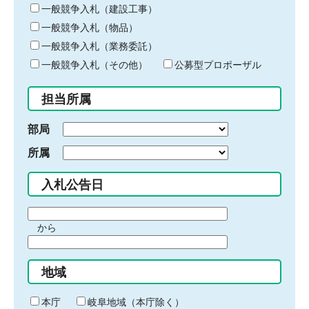
キ
一般競争入札（建設工事）
ー
一般競争入札（物品）
ワ
一般競争入札（業務委託）
ー
ド
一般競争入札（その他）
公募型プロポーザル
を
入
担当所属
力
部局
所属
入札公告日
期
から
間
期
の
間
始
地域
の
ま
終
り
わ
本庁
岐阜地域（本庁除く）