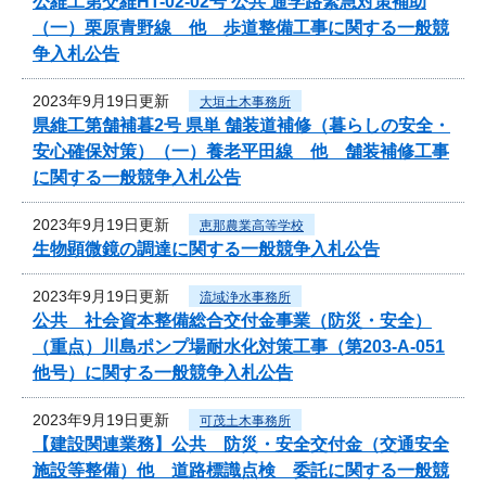
公維工第交維HT-02-02号 公共 通学路緊急対策補助
（一）栗原青野線 他 歩道整備工事に関する一般競
争入札公告
2023年9月19日更新
大垣土木事務所
県維工第舗補暮2号 県単 舗装道補修（暮らしの安全・
安心確保対策）（一）養老平田線 他 舗装補修工事
に関する一般競争入札公告
2023年9月19日更新
恵那農業高等学校
生物顕微鏡の調達に関する一般競争入札公告
2023年9月19日更新
流域浄水事務所
公共 社会資本整備総合交付金事業（防災・安全）
（重点）川島ポンプ場耐水化対策工事（第203-A-051
他号）に関する一般競争入札公告
2023年9月19日更新
可茂土木事務所
【建設関連業務】公共 防災・安全交付金（交通安全
施設等整備）他 道路標識点検 委託に関する一般競