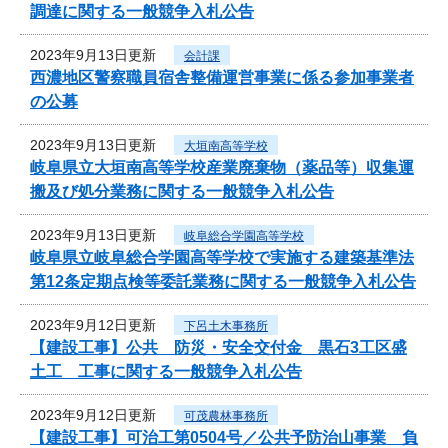
調達に関する一般競争入札公告
2023年9月13日更新
会計課
西濃地区警察職員宿舎整備運営事業に係る参加事業者
の公募
2023年9月13日更新
大垣南高等学校
岐阜県立大垣南高等学校産業廃棄物（薬品等）収集運
搬及び処分業務に関する一般競争入札公告
2023年9月13日更新
岐阜総合学園高等学校
岐阜県立岐阜総合学園高等学校で実施する建築基準法
第12条定期点検等委託業務に関する一般競争入札公告
2023年9月12日更新
下呂土木事務所
【建設工事】公共 防災・安全交付金 黒石3工区盛
土工 工事に関する一般競争入札公告
2023年9月12日更新
可茂農林事務所
【建設工事】可治工第0504号／公共予防治山事業 負