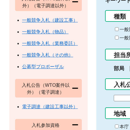
キーワー
外）（電子調達以外）
種類
一般競争入札（建設工事）
一般
一般競争入札（物品）
一般
一般競争入札（業務委託）
担当
一般競争入札（その他）
公募型プロポーザル
部局
入札
入札公告（WTO案件以
外）（電子調達）
期
間
電子調達（建設工事以外）
の
地域
始
入札参加資格
ま
本庁