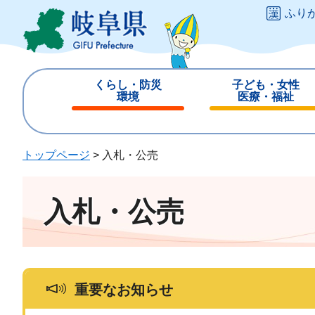
ペ
メ
ふり
ー
ニ
ジ
ュ
の
ー
先
を
くらし・防災
子ども・女性
頭
飛
環境
医療・福祉
で
ば
閉
閉
す
し
じ
じ
。
て
る
る
トップページ
>
入札・公売
本
文
へ
入札・公売
重要なお知らせ