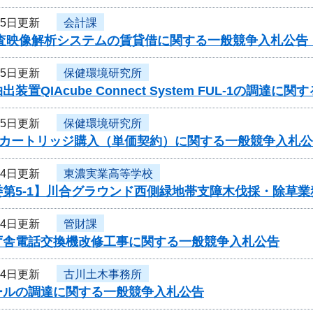
月5日更新
会計課
捜査映像解析システムの賃貸借に関する一般競争入札公告
月5日更新
保健環境研究所
装置QIAcube Connect System FUL-1の調達
月5日更新
保健環境研究所
00用カートリッジ購入（単価契約）に関する一般競争入札
月4日更新
東濃実業高等学校
委第5-1】川合グラウンド西側緑地帯支障木伐採・除草
月4日更新
管財課
庁舎電話交換機改修工事に関する一般競争入札公告
月4日更新
古川土木事務所
ールの調達に関する一般競争入札公告