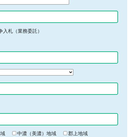
争入札（業務委託）
地域
中濃（美濃）地域
郡上地域