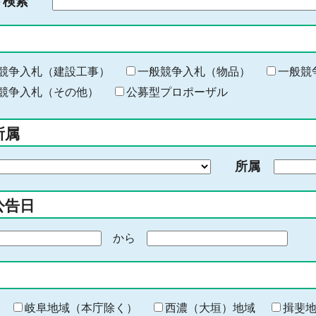
ド検索
検
索
す
る
キ
競争入札（建設工事）
一般競争入札（物品）
一般競
ー
競争入札（その他）
公募型プロポーザル
ワ
ー
所属
ド
を
所属
入
力
公告日
から
期
間
の
終
わ
岐阜地域（本庁除く）
西濃（大垣）地域
揖斐