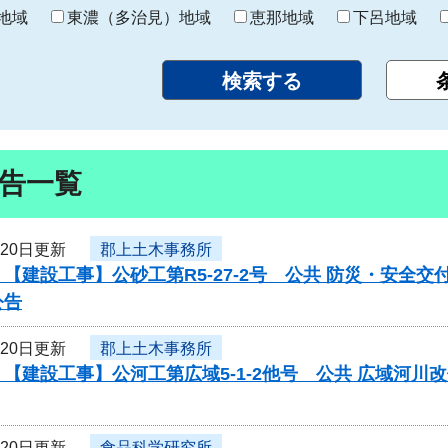
り
地域
東濃（多治見）地域
恵那地域
下呂地域
告一覧
月20日更新
郡上土木事務所
【建設工事】公砂工第R5-27-2号 公共 防災・安全
公告
月20日更新
郡上土木事務所
【建設工事】公河工第広域5-1-2他号 公共 広域河
月20日更新
食品科学研究所