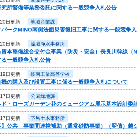
研究所警備等業務委託に関する一般競争入札公告
月20日更新
地域産業課
クパークMINO南側法面災害復旧工事に関する一般競争
月20日更新
流域浄水事務所
資本整備総合交付金事業（防災・安全）長良川幹線（N57-N
する一般競争入札公告
月19日更新
岐南工業高等学校
接機の購入及び設置工事に係る一般競争入札について
月17日更新
公園緑地課
ルド・ローズガーデン花のミュージアム展示基本設計委
月17日更新
下呂土木事務所
事】公共 事業間連携補助（通常砂防事業）（翌債）越