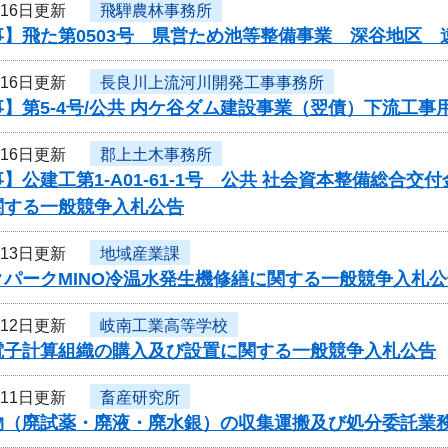
月16日更新
飛騨農林事務所
事】飛た第0503号 県営ため池等整備事業 深谷地区
月16日更新
長良川上流河川開発工事事務所
】第5-4号/公共 内ケ谷ダム建設事業（翌債）下流工
月16日更新
郡上土木事務所
】公建工第1-A01-61-1号 公共 社会資本整備総合
関する一般競争入札公告
月13日更新
地域産業課
クパークMINO冷温水発生機修繕に関する一般競争入札公
月12日更新
岐南工業高等学校
電子計算組織の購入及び設置に関する一般競争入札公告
月11日更新
畜産研究所
物（廃試薬・廃液・廃水銀）の収集運搬及び処分委託業