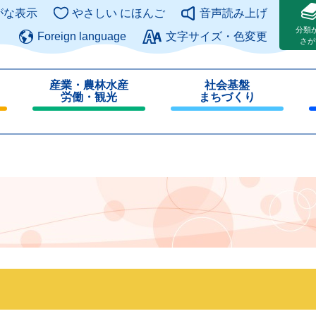
このページの本文へ
がな表示
やさしい にほんご
音声読み上げ
分類
Foreign language
文字サイズ・色変更
さが
産業・農林水産
社会基盤
労働・観光
まちづくり
閉
閉
じ
じ
る
る