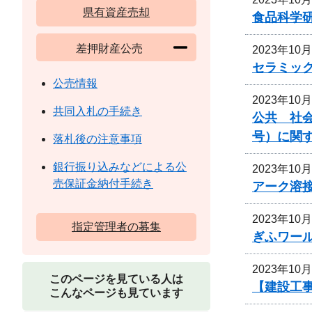
県有資産売却
食品科学
差押財産公売
2023年10
セラミッ
公売情報
2023年10
共同入札の手続き
公共 社会
号）に関
落札後の注意事項
銀行振り込みなどによる公
2023年10
売保証金納付手続き
アーク溶
2023年10
指定管理者の募集
ぎふワー
2023年10
このページを見ている人は
【建設工
こんなページも見ています