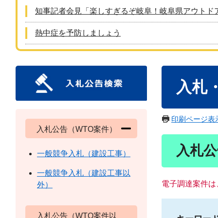
知事記者会見「楽しすぎるぞ岐阜！岐阜県アウトド
熱中症を予防しましょう
本
入札
文
印刷ページ表
入札公告（WTO案件）
入札公
一般競争入札（建設工事）
一般競争入札（建設工事以
電子調達案件は
外）
入札公告（WTO案件以