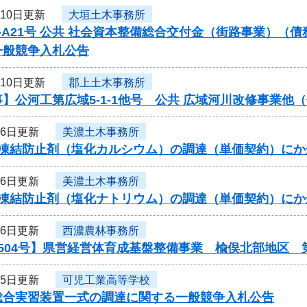
月10日更新
大垣土木事務所
-A21号 公共 社会資本整備総合交付金（街路事業）（
一般競争入札公告
月10日更新
郡上土木事務所
】公河工第広域5-1-1他号 公共 広域河川改修事業
月6日更新
美濃土木事務所
度凍結防止剤（塩化カルシウム）の調達（単価契約）に
月6日更新
美濃土木事務所
度凍結防止剤（塩化ナトリウム）の調達（単価契約）に
月6日更新
西濃農林事務所
504号】県営経営体育成基盤整備事業 楡俣北部地区 
月5日更新
可児工業高等学校
総合実習装置一式の調達に関する一般競争入札公告