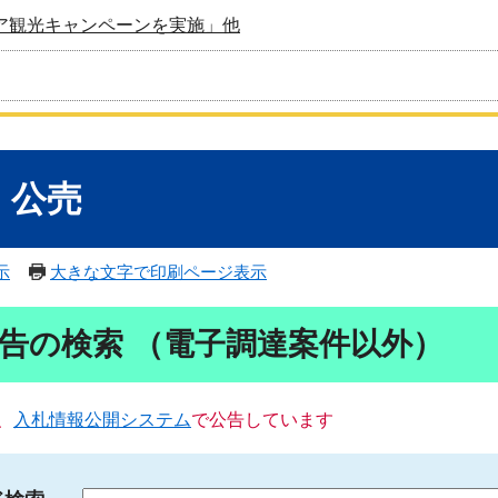
ア観光キャンペーンを実施」他
・公売
示
大きな文字で印刷ページ表示
告の検索 （電子調達案件以外）
、
入札情報公開システム
で公告しています