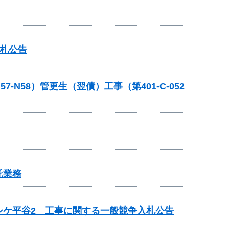
入札公告
58）管更生（翌債）工事（第401-C-052
託業務
シケ平谷2 工事に関する一般競争入札公告