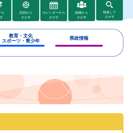
検索して
から
目的から
カレンダーから
組織から
さがす
す
さがす
さがす
さがす
教育・文化
県政情報
スポーツ・青少年
閉
閉
じ
じ
る
る