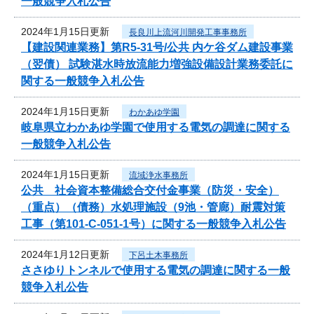
一般競争入札公告
2024年1月15日更新
長良川上流河川開発工事事務所
【建設関連業務】第R5-31号/公共 内ケ谷ダム建設事業
（翌債） 試験湛水時放流能力増強設備設計業務委託に
関する一般競争入札公告
2024年1月15日更新
わかあゆ学園
岐阜県立わかあゆ学園で使用する電気の調達に関する
一般競争入札公告
2024年1月15日更新
流域浄水事務所
公共 社会資本整備総合交付金事業（防災・安全）
（重点）（債務）水処理施設（9池・管廊）耐震対策
工事（第101-C-051-1号）に関する一般競争入札公告
2024年1月12日更新
下呂土木事務所
ささゆりトンネルで使用する電気の調達に関する一般
競争入札公告