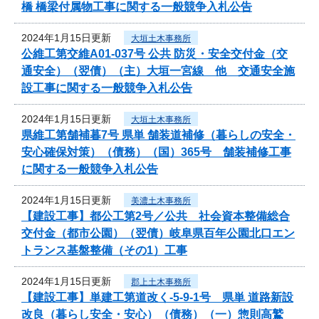
橋 橋梁付属物工事に関する一般競争入札公告
2024年1月15日更新
大垣土木事務所
公維工第交維A01-037号 公共 防災・安全交付金（交
通安全）（翌債）（主）大垣一宮線 他 交通安全施
設工事に関する一般競争入札公告
2024年1月15日更新
大垣土木事務所
県維工第舗補暮7号 県単 舗装道補修（暮らしの安全・
安心確保対策）（債務）（国）365号 舗装補修工事
に関する一般競争入札公告
2024年1月15日更新
美濃土木事務所
【建設工事】都公工第2号／公共 社会資本整備総合
交付金（都市公園）（翌債）岐阜県百年公園北口エン
トランス基盤整備（その1）工事
2024年1月15日更新
郡上土木事務所
【建設工事】単建工第道改く-5-9-1号 県単 道路新設
改良（暮らし安全・安心）（債務）（一）惣則高鷲