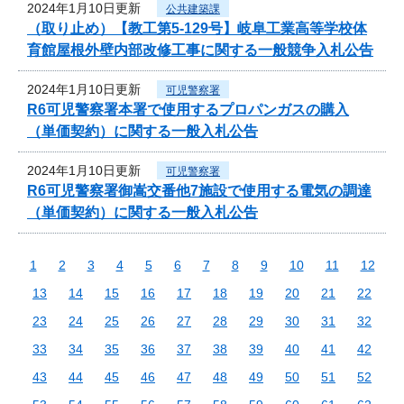
2024年1月10日更新
公共建築課
（取り止め）【教工第5-129号】岐阜工業高等学校体
育館屋根外壁内部改修工事に関する一般競争入札公告
2024年1月10日更新
可児警察署
R6可児警察署本署で使用するプロパンガスの購入
（単価契約）に関する一般入札公告
2024年1月10日更新
可児警察署
R6可児警察署御嵩交番他7施設で使用する電気の調達
（単価契約）に関する一般入札公告
1
2
3
4
5
6
7
8
9
10
11
12
13
14
15
16
17
18
19
20
21
22
23
24
25
26
27
28
29
30
31
32
33
34
35
36
37
38
39
40
41
42
43
44
45
46
47
48
49
50
51
52