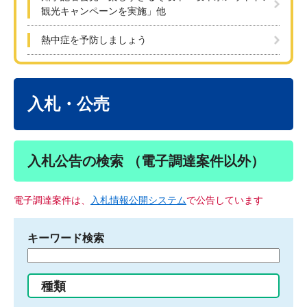
観光キャンペーンを実施」他
熱中症を予防しましょう
本
文
入札・公売
入札公告の検索 （電子調達案件以外）
電子調達案件は、
入札情報公開システム
で公告しています
キーワード検索
検
索
す
種類
る