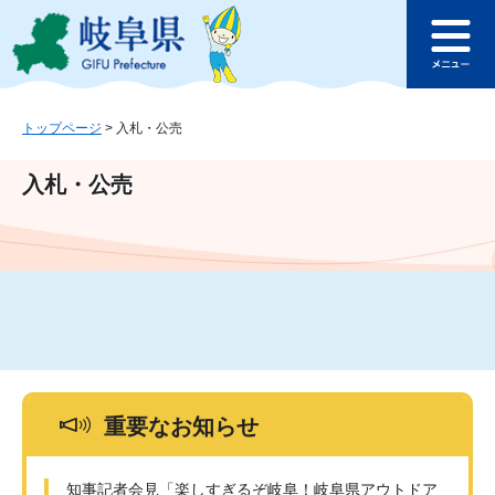
ペ
メ
このページの本文へ
ー
ニ
メ
ジ
ュ
ニ
の
ー
ュ
先
を
ー
頭
飛
トップページ
>
入札・公売
で
ば
す
し
入札・公売
。
て
本
文
へ
重要なお知らせ
知事記者会見「楽しすぎるぞ岐阜！岐阜県アウトドア