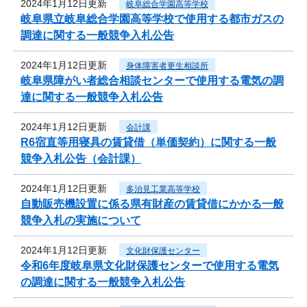
2024年1月12日更新
岐阜総合学園高等学校
岐阜県立岐阜総合学園高等学校で使用する都市ガスの
調達に関する一般競争入札公告
2024年1月12日更新
身体障害者更生相談所
岐阜県障がい者総合相談センターで使用する電気の調
達に関する一般競争入札公告
2024年1月12日更新
会計課
R6宿直等用寝具の賃貸借（単価契約）に関する一般
競争入札公告（会計課）
2024年1月12日更新
多治見工業高等学校
自動販売機設置に係る県有財産の賃貸借にかかる一般
競争入札の実施について
2024年1月12日更新
文化財保護センター
令和6年度岐阜県文化財保護センターで使用する電気
の調達に関する一般競争入札公告