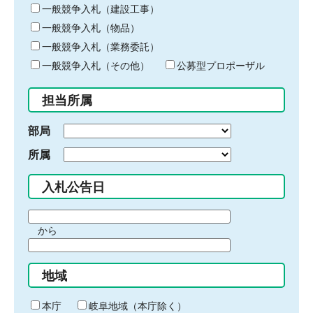
キ
一般競争入札（建設工事）
ー
一般競争入札（物品）
ワ
一般競争入札（業務委託）
ー
ド
一般競争入札（その他）
公募型プロポーザル
を
入
担当所属
力
部局
所属
入札公告日
期
から
間
期
の
間
始
地域
の
ま
終
り
わ
本庁
岐阜地域（本庁除く）