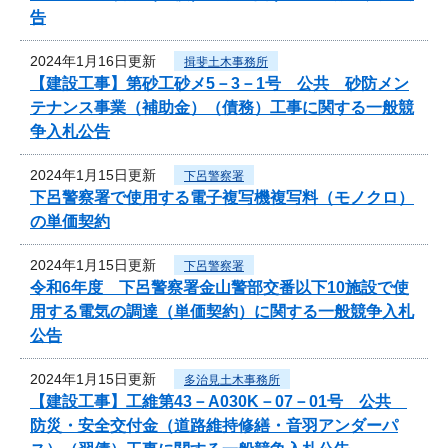
告
2024年1月16日更新
揖斐土木事務所
【建設工事】第砂工砂メ5－3－1号 公共 砂防メン
テナンス事業（補助金）（債務）工事に関する一般競
争入札公告
2024年1月15日更新
下呂警察署
下呂警察署で使用する電子複写機複写料（モノクロ）
の単価契約
2024年1月15日更新
下呂警察署
令和6年度 下呂警察署金山警部交番以下10施設で使
用する電気の調達（単価契約）に関する一般競争入札
公告
2024年1月15日更新
多治見土木事務所
【建設工事】工維第43－A030K－07－01号 公共
防災・安全交付金（道路維持修繕・音羽アンダーパ