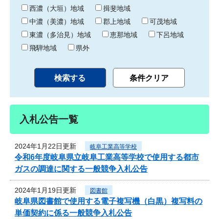
り
西濃（大垣）地域
揖斐地域
中濃（美濃）地域
郡上地域
可茂地域
東濃（多治見）地域
恵那地域
下呂地域
飛騨地域
県外
入札公告一覧
2024年1月22日更新
岐阜工業高等学校
令和6年度岐阜県立岐阜工業高等学校で使用する都市
ガスの調達に関する一般競争入札公告
2024年1月19日更新
図書館
岐阜県図書館で使用する電子複写機（白黒）複写料の
単価契約に係る一般競争入札公告