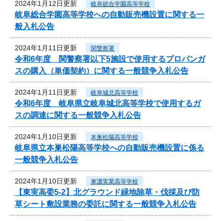
2024年1月12日更新
岐阜総合学園高等学校
岐阜総合学園高等学校への自動販売機設置に関する一
般入札公告
2024年1月11日更新
関警察署
令和6年度 関警察署以下5施設で使用するプロパンガ
スの購入（単価契約）に関する一般競争入札公告
2024年1月11日更新
岐阜城北高等学校
令和6年度 岐阜県立岐阜城北高等学校で使用するガ
スの調達に関する一般競争入札公告
2024年1月10日更新
本巣松陽高等学校
岐阜県立本巣松陽高等学校への自動販売機設置に係る
一般競争入札公告
2024年1月10日更新
東濃実業高等学校
【東実高委5-2】北グラウンド緑地除草・伐採及び防
草シート敷設業務の委託に関する一般競争入札公告