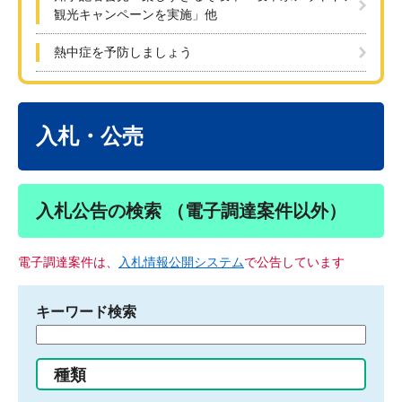
観光キャンペーンを実施」他
熱中症を予防しましょう
本
文
入札・公売
入札公告の検索 （電子調達案件以外）
電子調達案件は、
入札情報公開システム
で公告しています
キーワード検索
検
索
す
種類
る