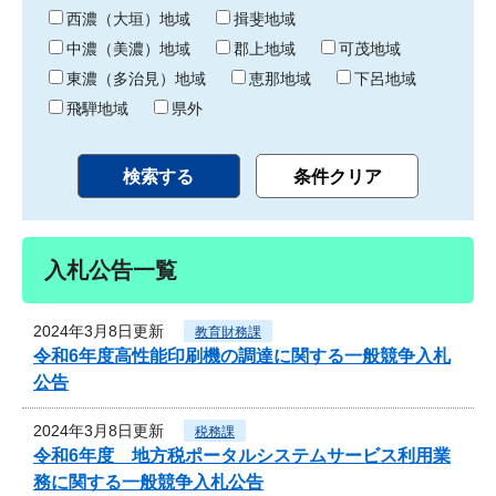
り
西濃（大垣）地域
揖斐地域
中濃（美濃）地域
郡上地域
可茂地域
東濃（多治見）地域
恵那地域
下呂地域
飛騨地域
県外
入札公告一覧
2024年3月8日更新
教育財務課
令和6年度高性能印刷機の調達に関する一般競争入札
公告
2024年3月8日更新
税務課
令和6年度 地方税ポータルシステムサービス利用業
務に関する一般競争入札公告