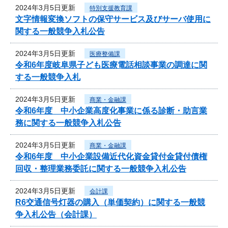
2024年3月5日更新
特別支援教育課
文字情報変換ソフトの保守サービス及びサーバ使用に
関する一般競争入札公告
2024年3月5日更新
医療整備課
令和6年度岐阜県子ども医療電話相談事業の調達に関
する一般競争入札
2024年3月5日更新
商業・金融課
令和6年度 中小企業高度化事業に係る診断・助言業
務に関する一般競争入札公告
2024年3月5日更新
商業・金融課
令和6年度 中小企業設備近代化資金貸付金貸付債権
回収・整理業務委託に関する一般競争入札公告
2024年3月5日更新
会計課
R6交通信号灯器の購入（単価契約）に関する一般競
争入札公告（会計課）