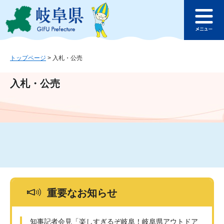
ペ
メ
このページの本文へ
ー
ニ
メ
ジ
ュ
ニ
の
ー
ュ
先
を
ー
頭
飛
トップページ
>
入札・公売
で
ば
す
し
入札・公売
。
て
本
文
へ
重要なお知らせ
知事記者会見「楽しすぎるぞ岐阜！岐阜県アウトドア