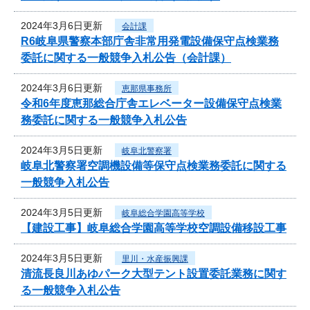
2024年3月6日更新
会計課
R6岐阜県警察本部庁舎非常用発電設備保守点検業務
委託に関する一般競争入札公告（会計課）
2024年3月6日更新
恵那県事務所
令和6年度恵那総合庁舎エレベーター設備保守点検業
務委託に関する一般競争入札公告
2024年3月5日更新
岐阜北警察署
岐阜北警察署空調機設備等保守点検業務委託に関する
一般競争入札公告
2024年3月5日更新
岐阜総合学園高等学校
【建設工事】岐阜総合学園高等学校空調設備移設工事
2024年3月5日更新
里川・水産振興課
清流長良川あゆパーク大型テント設置委託業務に関す
る一般競争入札公告