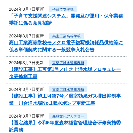
2024年3月7日更新
子育て支援課
「子育て支援関連システム」開発及び運用・保守業務
委託に係る意見招請
2024年3月7日更新
高山工業高等学校
高山工業高等学校モノクロ電子複写機消耗品供給等に
係る単価契約に関する一般競争入札公告
2024年3月7日更新
東部広域水道事務所
【建設工事】工可第1号／山之上浄水場フロキュレー
タ等修繕工事
2024年3月7日更新
東部広域水道事務所
【建設工事】施工可第7号／温室効果ガス排出抑制事
業 川合浄水場No.1取水ポンプ更新工事
2024年3月7日更新
森林文化アカデミー
【選定結果】令和6年度森林経営管理総合研修実施委
託業務