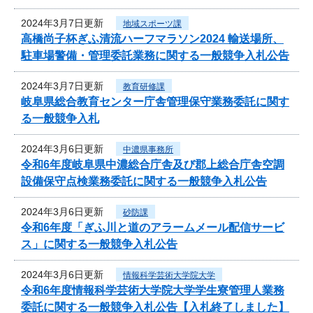
2024年3月7日更新
地域スポーツ課
高橋尚子杯ぎふ清流ハーフマラソン2024 輸送場所、
駐車場警備・管理委託業務に関する一般競争入札公告
2024年3月7日更新
教育研修課
岐阜県総合教育センター庁舎管理保守業務委託に関す
る一般競争入札
2024年3月6日更新
中濃県事務所
令和6年度岐阜県中濃総合庁舎及び郡上総合庁舎空調
設備保守点検業務委託に関する一般競争入札公告
2024年3月6日更新
砂防課
令和6年度「ぎふ川と道のアラームメール配信サービ
ス」に関する一般競争入札公告
2024年3月6日更新
情報科学芸術大学院大学
令和6年度情報科学芸術大学院大学学生寮管理人業務
委託に関する一般競争入札公告【入札終了しました】