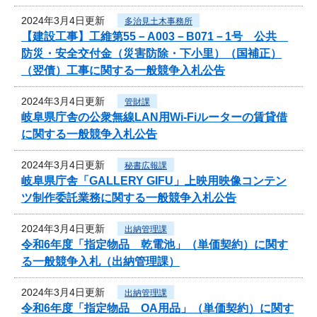
2024年3月4日更新
多治見土木事務所
【建設工事】工維第55－A003－B071－1号 公共
防災・安全交付金（災害防除・下小里）（国補正）
（翌債）工事に関する一般競争入札公告
2024年3月4日更新
管財課
岐阜県庁舎の公衆無線LAN用Wi-Fiルーターの賃貸借
に関する一般競争入札公告
2024年3月4日更新
秘書広報課
岐阜県庁舎「GALLERY GIFU」上映用映像コンテン
ツ制作委託業務に関する一般競争入札公告
2024年3月4日更新
出納管理課
令和6年度「指定物品 乾電池」（単価契約）に関す
る一般競争入札（出納管理課）
2024年3月4日更新
出納管理課
令和6年度「指定物品 OA用品」（単価契約）に関す