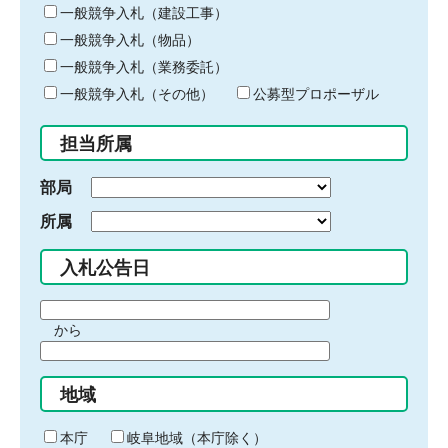
キ
一般競争入札（建設工事）
ー
一般競争入札（物品）
ワ
一般競争入札（業務委託）
ー
ド
一般競争入札（その他）
公募型プロポーザル
を
入
担当所属
力
部局
所属
入札公告日
期
から
間
期
の
間
始
地域
の
ま
終
り
わ
本庁
岐阜地域（本庁除く）