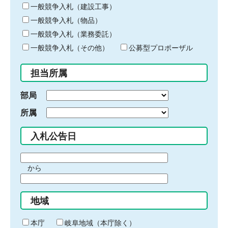
キ
一般競争入札（建設工事）
ー
一般競争入札（物品）
ワ
一般競争入札（業務委託）
ー
ド
一般競争入札（その他）
公募型プロポーザル
を
入
担当所属
力
部局
所属
入札公告日
期
から
間
期
の
間
始
地域
の
ま
終
り
わ
本庁
岐阜地域（本庁除く）