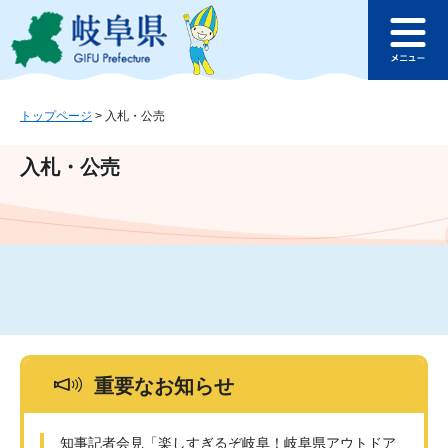
ペ
メ
このページの本文へ
ー
ニ
メ
ジ
ュ
ニ
の
ー
ュ
先
を
ー
頭
飛
トップページ
>
入札・公売
で
ば
す
し
入札・公売
。
て
本
文
へ
重要なお知らせ
知事記者会見「楽しすぎるぞ岐阜！岐阜県アウトドア