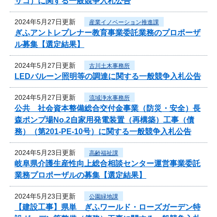
サコ）に関する一般競争入札公告
2024年5月27日更新
産業イノベーション推進課
ぎふアントレプレナー教育事業委託業務のプロポーザ
ル募集【選定結果】
2024年5月27日更新
古川土木事務所
LEDバルーン照明等の調達に関する一般競争入札公告
2024年5月27日更新
流域浄水事務所
公共 社会資本整備総合交付金事業（防災・安全）長
森ポンプ場No.2自家用発電装置（再構築）工事（債
務）（第201-PE-10号）に関する一般競争入札公告
2024年5月23日更新
高齢福祉課
岐阜県介護生産性向上総合相談センター運営事業委託
業務プロポーザルの募集【選定結果】
2024年5月23日更新
公園緑地課
【建設工事】県単 ぎふワールド・ローズガーデン特