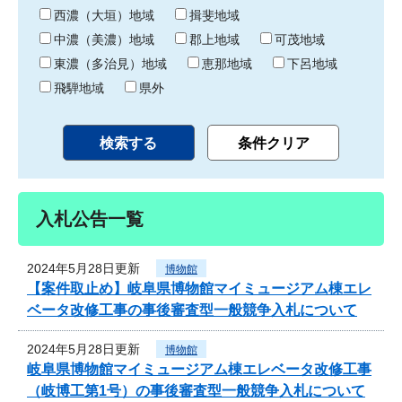
り
西濃（大垣）地域
揖斐地域
中濃（美濃）地域
郡上地域
可茂地域
東濃（多治見）地域
恵那地域
下呂地域
飛騨地域
県外
入札公告一覧
2024年5月28日更新
博物館
【案件取止め】岐阜県博物館マイミュージアム棟エレ
ベータ改修工事の事後審査型一般競争入札について
2024年5月28日更新
博物館
岐阜県博物館マイミュージアム棟エレベータ改修工事
（岐博工第1号）の事後審査型一般競争入札について