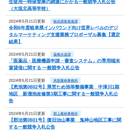
生徒用一時保管庫の調達にかかる一般競争入札公告
（大垣北高等学校）
2024年5月21日更新
観光誘客推進課
令和6年度岐阜県インバウンド向け世界レベルのデジ
タルマーケティング支援業務プロポーザル募集【選定
結果】
2024年5月21日更新
薬務水道課
「医薬品・医療機器申請・審査システム」の専用端末
賃貸借に関する 一般競争入札公告
2024年5月21日更新
恵那農林事務所
【恵池第0602号】県営ため池等整備事業 中津川1期
地区 新溜池改修第3期工事に関する一般競争入札公
告
2024年5月21日更新
郡上農林事務所
【郡治第0601号】復旧治山事業 鬼神山地区工事に関
する一般競争入札公告