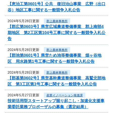
【恵治工第0601号】公共 復旧治山事業 広野（出口
谷）地区工事に関する一般競争入札公告
2024年5月28日更新
郡上農林事務所
【郡広第0603号】県営広域農道整備事業 郡上南部4
期地区 第2工区第104号工事に関する一般競争入札公
告
2024年5月28日更新
郡上農林事務所
【郡池第0601号】県営ため池等整備事業 畑ヶ谷地
区 用水路第1号工事に関する一般競争入札公告
2024年5月28日更新
郡上農林事務所
【郡基第0602号】県営基幹農道整備事業 高鷲北部地
区 第3工区第3号工事に関する一般競争入札公告
2024年5月27日更新
産業イノベーション推進課
技術活用型スタートアップ掘り起こし・加速化支援事
業委託業務プロポーザルの募集（選定結果）