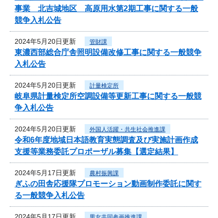
事業 北吉城地区 高原用水第2期工事に関する一般
競争入札公告
2024年5月20日更新
管財課
東濃西部総合庁舎照明設備改修工事に関する一般競争
入札公告
2024年5月20日更新
計量検定所
岐阜県計量検定所空調設備等更新工事に関する一般競
争入札公告
2024年5月20日更新
外国人活躍・共生社会推進課
令和6年度地域日本語教育実態調査及び実施計画作成
支援等業務委託プロポーザル募集【選定結果】
2024年5月17日更新
農村振興課
ぎふの田舎応援隊プロモーション動画制作委託に関す
る一般競争入札公告
2024年5月17日更新
男女共同参画推進課