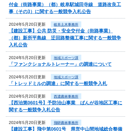
付金（街路事業）（都）岐阜駅城田寺線 道路改良工
事（その3）に関する一般競争入札公告
2024年5月20日更新
岐阜土木事務所
【建設工事】公共 防災・安全交付金（街路事業）
（都）新所平島線 迂回路整備工事に関する一般競争
入札公告
2024年5月20日更新
地域スポーツ課
「ファンクショナルトレーナー」の調達について
2024年5月20日更新
地域スポーツ課
「トレッドミルの調達」に関する一般競争入札
2024年5月20日更新
西濃農林事務所
【西治第0601号】予防治山事業 ばんが谷地区工事に
関する一般競争入札公告
2024年5月20日更新
飛騨農林事務所
【建設工事】飛中第0601号 県営中山間地域総合整備