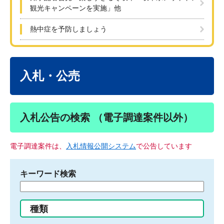
観光キャンペーンを実施」他
熱中症を予防しましょう
本
文
入札・公売
入札公告の検索 （電子調達案件以外）
電子調達案件は、
入札情報公開システム
で公告しています
キーワード検索
検
索
す
種類
る