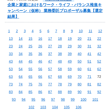
企業と家庭におけるワーク・ライフ・バランス推進キ
ャンペーン（仮称） 業務委託プロポーザル募集【選定
結果】
1
2
3
4
5
6
7
8
9
10
11
12
13
14
15
16
17
18
19
20
21
22
23
24
25
26
27
28
29
30
31
32
33
34
35
36
37
38
39
40
41
42
43
44
45
46
47
48
49
50
51
52
53
54
55
56
57
58
59
60
61
62
63
64
65
66
67
68
69
70
71
72
73
74
75
76
77
78
79
80
81
82
83
84
85
86
87
88
89
90
91
92
93
94
95
96
97
98
99
100
101
102
103
104
105
106