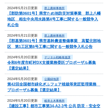
2024年5月21日更新
郡上農林事務所
【郡防第0601号】県営ため池防災対策事業 郡上八幡
地区 相生中央用水路第4号工事に関する一般競争入
札公告
2024年5月21日更新
郡上農林事務所
【郡基第0601号】県営基幹農道整備事業 高鷲北部地
区 第1工区第6号工事に関する一般競争入札公告
2024年5月20日更新
デジタル戦略推進課
令和6年度市町村DX支援業務委託プロポーザル募集
【選定結果】
2024年5月20日更新
公園緑地課
第42回全国都市緑化ぎふフェア植栽等意匠監理業務
プロポーザル募集【選定結果】
2024年5月20日更新
岐阜土木事務所
【建設工事】都市工事第34-A2-3号 公共 防災・安全交