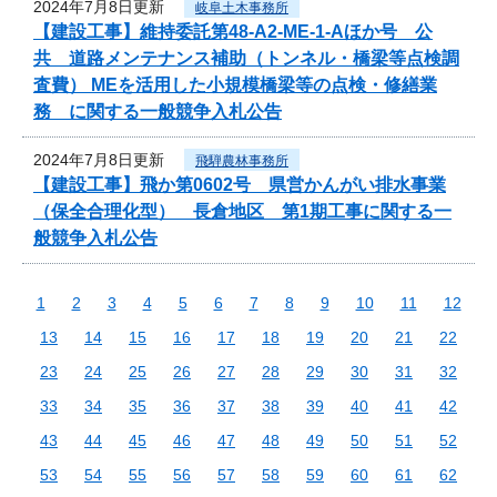
2024年7月8日更新
岐阜土木事務所
【建設工事】維持委託第48-A2-ME-1-Aほか号 公
共 道路メンテナンス補助（トンネル・橋梁等点検調
査費） MEを活用した小規模橋梁等の点検・修繕業
務 に関する一般競争入札公告
2024年7月8日更新
飛騨農林事務所
【建設工事】飛か第0602号 県営かんがい排水事業
（保全合理化型） 長倉地区 第1期工事に関する一
般競争入札公告
1
2
3
4
5
6
7
8
9
10
11
12
13
14
15
16
17
18
19
20
21
22
23
24
25
26
27
28
29
30
31
32
33
34
35
36
37
38
39
40
41
42
43
44
45
46
47
48
49
50
51
52
53
54
55
56
57
58
59
60
61
62