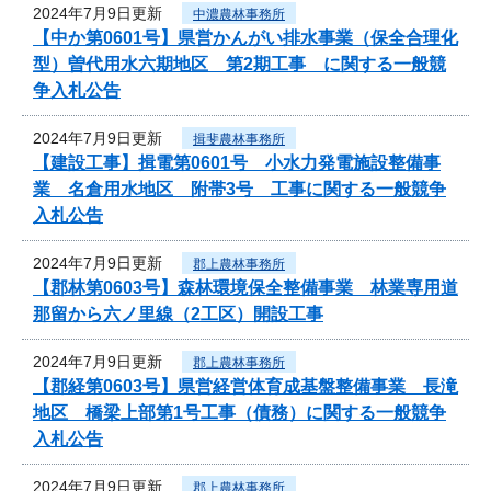
2024年7月9日更新
中濃農林事務所
【中か第0601号】県営かんがい排水事業（保全合理化
型）曽代用水六期地区 第2期工事 に関する一般競
争入札公告
2024年7月9日更新
揖斐農林事務所
【建設工事】揖電第0601号 小水力発電施設整備事
業 名倉用水地区 附帯3号 工事に関する一般競争
入札公告
2024年7月9日更新
郡上農林事務所
【郡林第0603号】森林環境保全整備事業 林業専用道
那留から六ノ里線（2工区）開設工事
2024年7月9日更新
郡上農林事務所
【郡経第0603号】県営経営体育成基盤整備事業 長滝
地区 橋梁上部第1号工事（債務）に関する一般競争
入札公告
2024年7月9日更新
郡上農林事務所