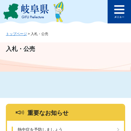
ペ
メ
このページの本文へ
ー
ニ
メ
ジ
ュ
ニ
の
ー
ュ
先
を
ー
頭
飛
トップページ
>
入札・公売
で
ば
す
し
入札・公売
。
て
本
文
へ
重要なお知らせ
熱中症を予防しましょう