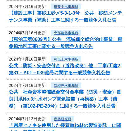
2024年7月16日更新
揖斐土木事務所
【建設工事】第砂工砂メ5-3-1-3号 公共 砂防メンテ
ナンス事業（補助）工事に関する一般競争入札公告
2024年7月16日更新
恵那農林事務所
【恵治工第0609号】公共 流域保全総合治山事業 東
桑原地区工事に関する一般競争入札公告
2024年7月16日更新
可茂土木事務所
公共 防災・安全交付金（道路改良）他 工事/工建2
第31－A01－039他号に関する一般競争入札公告
2024年7月16日更新
流域浄水事務所
公共 社会資本整備総合交付金事業（防災・安全）長
良川系No.3汚水ポンプ電気設備（再構築）工事（債
務）（第102-PE-20号）に関する一般競争入札公告
2024年7月12日更新
森林研究所
「県産ヒノキを使用した接着重ね材の製造委託」に関