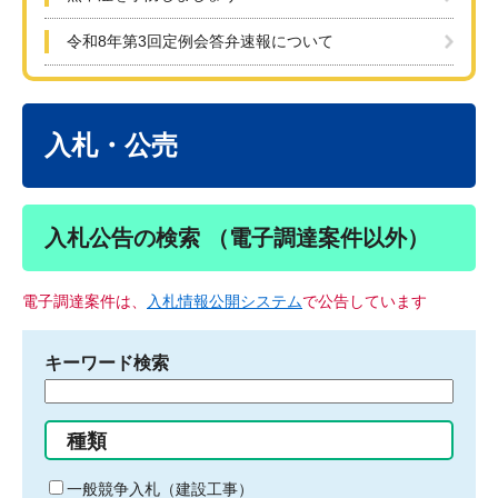
令和8年第3回定例会答弁速報について
本
文
入札・公売
入札公告の検索 （電子調達案件以外）
電子調達案件は、
入札情報公開システム
で公告しています
キーワード検索
検
索
す
種類
る
キ
一般競争入札（建設工事）