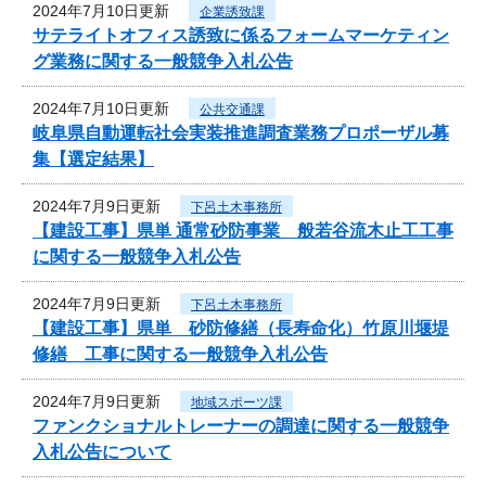
2024年7月10日更新
企業誘致課
サテライトオフィス誘致に係るフォームマーケティン
グ業務に関する一般競争入札公告
2024年7月10日更新
公共交通課
岐阜県自動運転社会実装推進調査業務プロポーザル募
集【選定結果】
2024年7月9日更新
下呂土木事務所
【建設工事】県単 通常砂防事業 般若谷流木止工工事
に関する一般競争入札公告
2024年7月9日更新
下呂土木事務所
【建設工事】県単 砂防修繕（長寿命化）竹原川堰堤
修繕 工事に関する一般競争入札公告
2024年7月9日更新
地域スポーツ課
ファンクショナルトレーナーの調達に関する一般競争
入札公告について