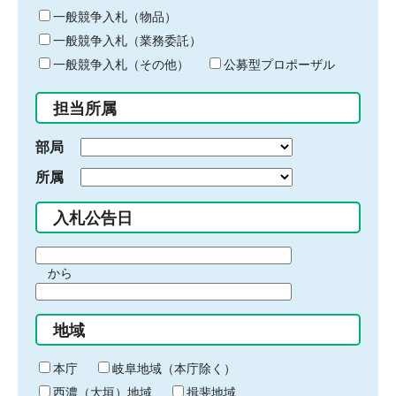
ー
一般競争入札（物品）
ワ
一般競争入札（業務委託）
ー
ド
一般競争入札（その他）
公募型プロポーザル
を
入
担当所属
力
部局
所属
入札公告日
期
から
間
期
の
間
始
地域
の
ま
終
り
わ
本庁
岐阜地域（本庁除く）
り
西濃（大垣）地域
揖斐地域