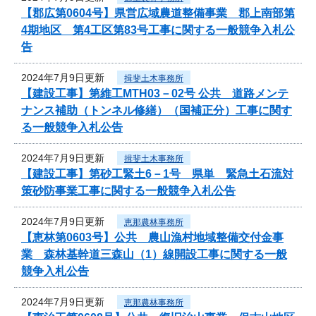
【郡広第0604号】県営広域農道整備事業 郡上南部第
4期地区 第4工区第83号工事に関する一般競争入札公
告
2024年7月9日更新
揖斐土木事務所
【建設工事】第維工MTH03－02号 公共 道路メンテ
ナンス補助（トンネル修繕）（国補正分）工事に関す
る一般競争入札公告
2024年7月9日更新
揖斐土木事務所
【建設工事】第砂工緊土6－1号 県単 緊急土石流対
策砂防事業工事に関する一般競争入札公告
2024年7月9日更新
恵那農林事務所
【恵林第0603号】公共 農山漁村地域整備交付金事
業 森林基幹道三森山（1）線開設工事に関する一般
競争入札公告
2024年7月9日更新
恵那農林事務所