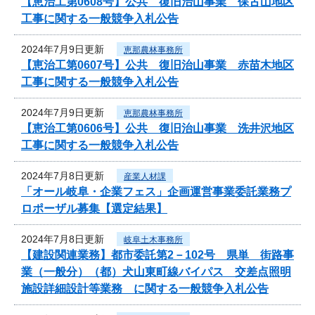
【恵治工第0608号】公共 復旧治山事業 保古山地区
工事に関する一般競争入札公告
2024年7月9日更新
恵那農林事務所
【恵治工第0607号】公共 復旧治山事業 赤苗木地区
工事に関する一般競争入札公告
2024年7月9日更新
恵那農林事務所
【恵治工第0606号】公共 復旧治山事業 洗井沢地区
工事に関する一般競争入札公告
2024年7月8日更新
産業人材課
「オール岐阜・企業フェス」企画運営事業委託業務プ
ロポーザル募集【選定結果】
2024年7月8日更新
岐阜土木事務所
【建設関連業務】都市委託第2－102号 県単 街路事
業（一般分）（都）犬山東町線バイパス 交差点照明
施設詳細設計等業務 に関する一般競争入札公告