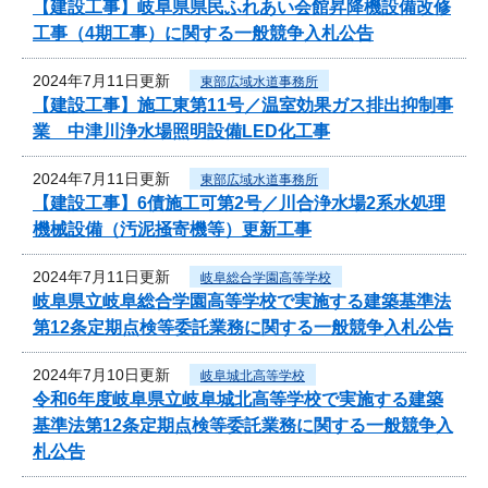
【建設工事】岐阜県県民ふれあい会館昇降機設備改修
工事（4期工事）に関する一般競争入札公告
2024年7月11日更新
東部広域水道事務所
【建設工事】施工東第11号／温室効果ガス排出抑制事
業 中津川浄水場照明設備LED化工事
2024年7月11日更新
東部広域水道事務所
【建設工事】6債施工可第2号／川合浄水場2系水処理
機械設備（汚泥掻寄機等）更新工事
2024年7月11日更新
岐阜総合学園高等学校
岐阜県立岐阜総合学園高等学校で実施する建築基準法
第12条定期点検等委託業務に関する一般競争入札公告
2024年7月10日更新
岐阜城北高等学校
令和6年度岐阜県立岐阜城北高等学校で実施する建築
基準法第12条定期点検等委託業務に関する一般競争入
札公告