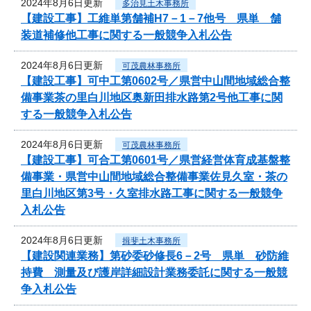
2024年8月6日更新
多治見土木事務所
【建設工事】工維単第舗補H7－1－7他号 県単 舗
装道補修他工事に関する一般競争入札公告
2024年8月6日更新
可茂農林事務所
【建設工事】可中工第0602号／県営中山間地域総合整
備事業茶の里白川地区奥新田排水路第2号他工事に関
する一般競争入札公告
2024年8月6日更新
可茂農林事務所
【建設工事】可合工第0601号／県営経営体育成基盤整
備事業・県営中山間地域総合整備事業佐見久室・茶の
里白川地区第3号・久室排水路工事に関する一般競争
入札公告
2024年8月6日更新
揖斐土木事務所
【建設関連業務】第砂委砂修長6－2号 県単 砂防維
持費 測量及び護岸詳細設計業務委託に関する一般競
争入札公告