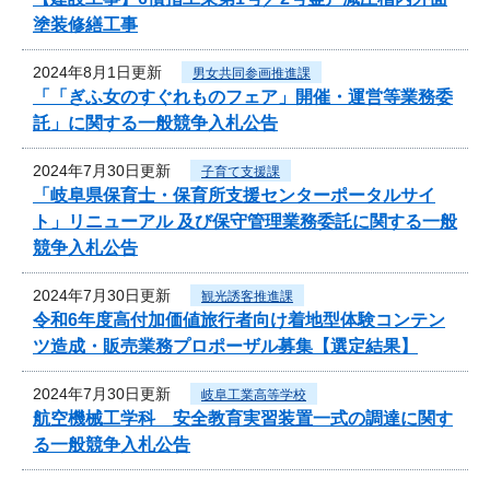
塗装修繕工事
2024年8月1日更新
男女共同参画推進課
「「ぎふ女のすぐれものフェア」開催・運営等業務委
託」に関する一般競争入札公告
2024年7月30日更新
子育て支援課
「岐阜県保育士・保育所支援センターポータルサイ
ト」リニューアル 及び保守管理業務委託に関する一般
競争入札公告
2024年7月30日更新
観光誘客推進課
令和6年度高付加価値旅行者向け着地型体験コンテン
ツ造成・販売業務プロポーザル募集【選定結果】
2024年7月30日更新
岐阜工業高等学校
航空機械工学科 安全教育実習装置一式の調達に関す
る一般競争入札公告