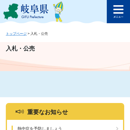
ペ
メ
このページの本文へ
ー
ニ
メ
ジ
ュ
ニ
の
ー
ュ
先
を
ー
頭
飛
トップページ
>
入札・公売
で
ば
す
し
入札・公売
。
て
本
文
へ
重要なお知らせ
熱中症を予防しましょう