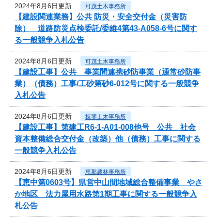
2024年8月6日更新
可茂土木事務所
【建設関連業務】公共 防災・安全交付金（災害防
除） 道路防災点検委託/委維4第43-A058-6号に関す
る一般競争入札公告
2024年8月6日更新
可茂土木事務所
【建設工事】公共 事業間連携砂防事業（通常砂防事
業）（債務）工事/工砂第砂6-012号に関する一般競争
入札公告
2024年8月6日更新
揖斐土木事務所
【建設工事】第建工R6-1-A01-008他号 公共 社会
資本整備総合交付金（改築）他（債務）工事に関する
一般競争入札公告
2024年8月6日更新
恵那農林事務所
【恵中第0603号】県営中山間地域総合整備事業 やさ
か地区 法力屋用水路第1期工事に関する一般競争入
札公告