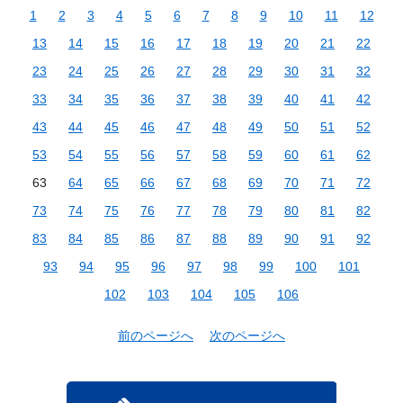
1
2
3
4
5
6
7
8
9
10
11
12
13
14
15
16
17
18
19
20
21
22
23
24
25
26
27
28
29
30
31
32
33
34
35
36
37
38
39
40
41
42
43
44
45
46
47
48
49
50
51
52
53
54
55
56
57
58
59
60
61
62
63
64
65
66
67
68
69
70
71
72
73
74
75
76
77
78
79
80
81
82
83
84
85
86
87
88
89
90
91
92
93
94
95
96
97
98
99
100
101
102
103
104
105
106
前のページへ
次のページへ