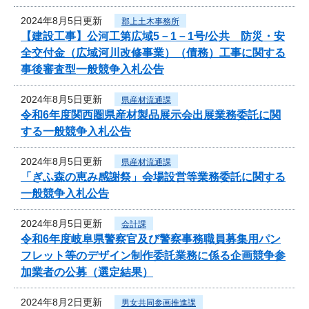
2024年8月5日更新
郡上土木事務所
【建設工事】公河工第広域5－1－1号/公共 防災・安
全交付金（広域河川改修事業）（債務）工事に関する
事後審査型一般競争入札公告
2024年8月5日更新
県産材流通課
令和6年度関西圏県産材製品展示会出展業務委託に関
する一般競争入札公告
2024年8月5日更新
県産材流通課
「ぎふ森の恵み感謝祭」会場設営等業務委託に関する
一般競争入札公告
2024年8月5日更新
会計課
令和6年度岐阜県警察官及び警察事務職員募集用パン
フレット等のデザイン制作委託業務に係る企画競争参
加業者の公募（選定結果）
2024年8月2日更新
男女共同参画推進課