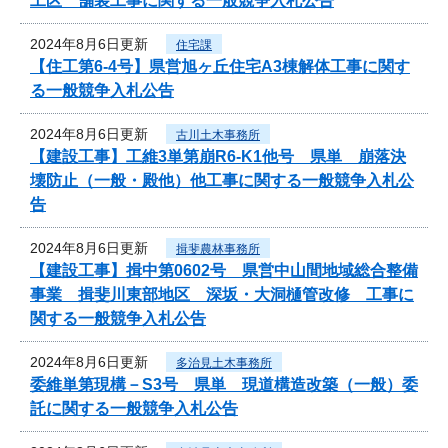
工区 舗装工事に関する一般競争入札公告
2024年8月6日更新
住宅課
【住工第6-4号】県営旭ヶ丘住宅A3棟解体工事に関す
る一般競争入札公告
2024年8月6日更新
古川土木事務所
【建設工事】工維3単第崩R6-K1他号 県単 崩落決
壊防止（一般・殿他）他工事に関する一般競争入札公
告
2024年8月6日更新
揖斐農林事務所
【建設工事】揖中第0602号 県営中山間地域総合整備
事業 揖斐川東部地区 深坂・大洞樋管改修 工事に
関する一般競争入札公告
2024年8月6日更新
多治見土木事務所
委維単第現構－S3号 県単 現道構造改築（一般）委
託に関する一般競争入札公告