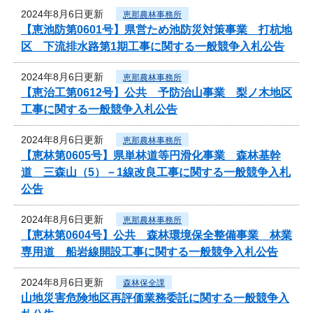
2024年8月6日更新
恵那農林事務所
【恵池防第0601号】県営ため池防災対策事業 打杭地
区 下流排水路第1期工事に関する一般競争入札公告
2024年8月6日更新
恵那農林事務所
【恵治工第0612号】公共 予防治山事業 梨ノ木地区
工事に関する一般競争入札公告
2024年8月6日更新
恵那農林事務所
【恵林第0605号】県単林道等円滑化事業 森林基幹
道 三森山（5）－1線改良工事に関する一般競争入札
公告
2024年8月6日更新
恵那農林事務所
【恵林第0604号】公共 森林環境保全整備事業 林業
専用道 船岩線開設工事に関する一般競争入札公告
2024年8月6日更新
森林保全課
山地災害危険地区再評価業務委託に関する一般競争入