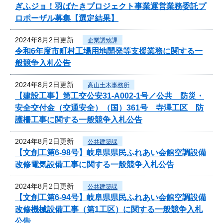
ぎふジョ！羽ばたきプロジェクト事業運営業務委託プ
ロポーザル募集【選定結果】
2024年8月2日更新
企業誘致課
令和6年度市町村工場用地開発等支援業務に関する一
般競争入札公告
2024年8月2日更新
高山土木事務所
【建設工事】第工交公安31-A002-1号／公共 防災・
安全交付金（交通安全）（国）361号 寺澤工区 防
護柵工事に関する一般競争入札公告
2024年8月2日更新
公共建築課
【文創工第6-98号】岐阜県県民ふれあい会館空調設備
改修電気設備工事に関する一般競争入札公告
2024年8月2日更新
公共建築課
【文創工第6-94号】岐阜県県民ふれあい会館空調設備
改修機械設備工事（第1工区）に関する一般競争入札
公告