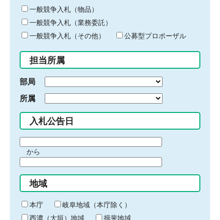
ー
一般競争入札（物品）
ワ
一般競争入札（業務委託）
ー
ド
一般競争入札（その他）
公募型プロポーザル
を
入
担当所属
力
部局
所属
入札公告日
期
から
間
期
の
間
始
地域
の
ま
終
り
わ
本庁
岐阜地域（本庁除く）
り
西濃（大垣）地域
揖斐地域