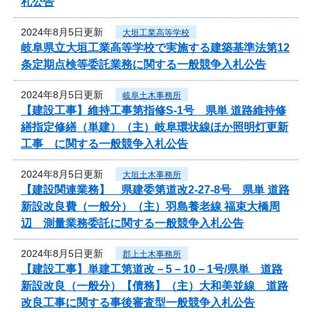
札公告
2024年8月5日更新
大垣工業高等学校
岐阜県立大垣工業高等学校で実施する建築基準法第12
条定期点検等委託業務に関する一般競争入札公告
2024年8月5日更新
岐阜土木事務所
【建設工事】維持工事第指修S-1号 県単 道路維持修
繕指定修繕（単建）（主）岐阜環状線ほか照明灯更新
工事 に関する一般競争入札公告
2024年8月5日更新
大垣土木事務所
【建設関連業務】 県建委第道改2-27-8号 県単 道路
新設改良費（一般分）（主）羽島養老線 福束大橋周
辺 測量業務委託に関する一般競争入札公告
2024年8月5日更新
郡上土木事務所
【建設工事】単建工第道改－5－10－1号/県単 道路
新設改良（一般分）【債務】（主）大和美並線 道路
改良工事に関する事後審査型一般競争入札公告