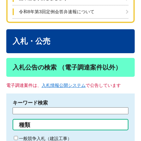
令和8年第3回定例会答弁速報について
本
文
入札・公売
入札公告の検索 （電子調達案件以外）
電子調達案件は、
入札情報公開システム
で公告しています
キーワード検索
検
索
す
種類
る
キ
一般競争入札（建設工事）