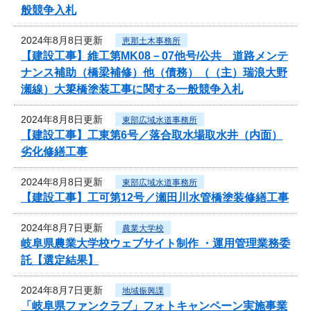
般競争入札
2024年8月8日更新
恵那土木事務所
【建設工事】維工第MK08－07他号/公共 道路メンテ
ナンス補助（橋梁補修）他（債務）（（主）瑞浪大野
瀬線）大簗橋塗装工事に関する一般競争入札
2024年8月8日更新
東部広域水道事務所
【建設工事】工東第6号／落合取水場取水井（内面）
劣化修繕工事
2024年8月8日更新
東部広域水道事務所
【建設工事】工可第12号／瀬田川水管橋塗装修繕工事
2024年8月7日更新
農業大学校
岐阜県農業大学校ウェブサイト制作 ・運用管理業務委
託【選定結果】
2024年8月7日更新
地域振興課
「岐阜県ファンクラブ」フォトキャンペーン実施事業