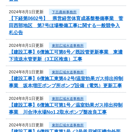
2024年8月1日更新
下呂農林事務所
【下経第0602号】 県営経営体育成基盤整備事業 菅
田西部地区 第7号ほ場整備工事に関する一般競争入
札公告
2024年8月1日更新
東部広域水道事務所
【建設工事】6債施工可第6号／既設管更新事業 東濃
下流送水管更新（3工区推進）工事
2024年8月1日更新
東部広域水道事務所
【建設工事】6債施工東第4-2号/温室効果ガス排出抑制
事業 坂本増圧ポンプ所ポンプ設備（電気）更新工事
2024年8月1日更新
東部広域水道事務所
【建設工事】6債施工可第1号／温室効果ガス排出抑制
事業 川合浄水場No1,2取水ポンプ盤改良工事
2024年8月1日更新
東部広域水道事務所
【建設工事】6債指工東第1号／2号釜戸減圧槽内外面