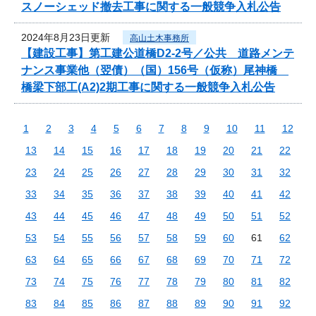
スノーシェッド撤去工事に関する一般競争入札公告
2024年8月23日更新
高山土木事務所
【建設工事】第工建公道橋D2-2号／公共 道路メンテ
ナンス事業他（翌債）（国）156号（仮称）尾神橋
橋梁下部工(A2)2期工事に関する一般競争入札公告
1
2
3
4
5
6
7
8
9
10
11
12
13
14
15
16
17
18
19
20
21
22
23
24
25
26
27
28
29
30
31
32
33
34
35
36
37
38
39
40
41
42
43
44
45
46
47
48
49
50
51
52
53
54
55
56
57
58
59
60
61
62
63
64
65
66
67
68
69
70
71
72
73
74
75
76
77
78
79
80
81
82
83
84
85
86
87
88
89
90
91
92