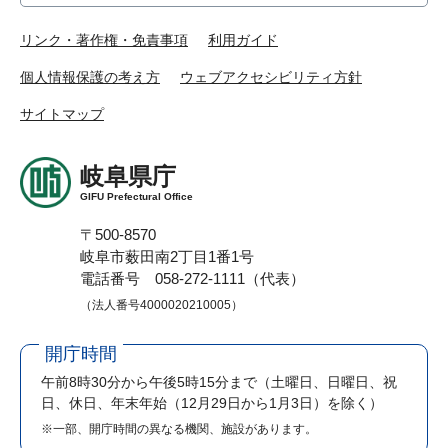
リンク・著作権・免責事項
利用ガイド
個人情報保護の考え方
ウェブアクセシビリティ方針
サイトマップ
岐阜県庁
GIFU Prefectural Office
〒500-8570
岐阜市薮田南2丁目1番1号
電話番号 058-272-1111（代表）
（法人番号4000020210005）
開庁時間
午前8時30分から午後5時15分まで
（土曜日、日曜日、祝
日、休日、年末年始（12月29日から1月3日）を除く）
※一部、開庁時間の異なる機関、施設があります。