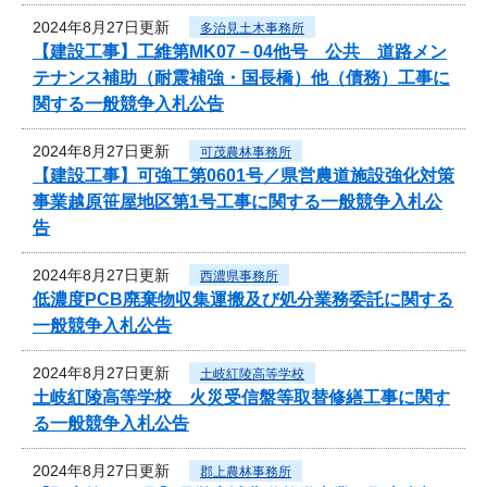
2024年8月27日更新
多治見土木事務所
【建設工事】工維第MK07－04他号 公共 道路メン
テナンス補助（耐震補強・国長橋）他（債務）工事に
関する一般競争入札公告
2024年8月27日更新
可茂農林事務所
【建設工事】可強工第0601号／県営農道施設強化対策
事業越原笹屋地区第1号工事に関する一般競争入札公
告
2024年8月27日更新
西濃県事務所
低濃度PCB廃棄物収集運搬及び処分業務委託に関する
一般競争入札公告
2024年8月27日更新
土岐紅陵高等学校
土岐紅陵高等学校 火災受信盤等取替修繕工事に関す
る一般競争入札公告
2024年8月27日更新
郡上農林事務所