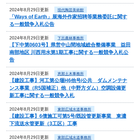
2024年8月29日更新
現代陶芸美術館
「Ways of Earth」展海外作家招聘等業務委託に関す
る一般競争入札公告
2024年8月29日更新
下呂農林事務所
【下中第0603号】県営中山間地域総合整備事業 益田
南部地区 川西用水第1期工事に関する一般競争入札公
告
2024年8月29日更新
恵那土木事務所
【建設工事】河工第公堰H6他号/公共 ダムメンテナ
ンス事業（R5国補正）他（中野方ダム）空調設備更
新工事に関する一般競争入札
2024年8月29日更新
東部広域水道事務所
【建設工事】6債施工可第5号/既設管更新事業 東濃
下流送水管更新（3工区）工事
2024年8月29日更新
東部広域水道事務所