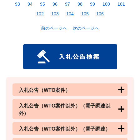
93
94
95
96
97
98
99
100
101
102
103
104
105
106
前のページへ
次のページへ
入札公告（WTO案件）
入札公告（WTO案件以外）（電子調達以
外）
入札公告（WTO案件以外）（電子調達）