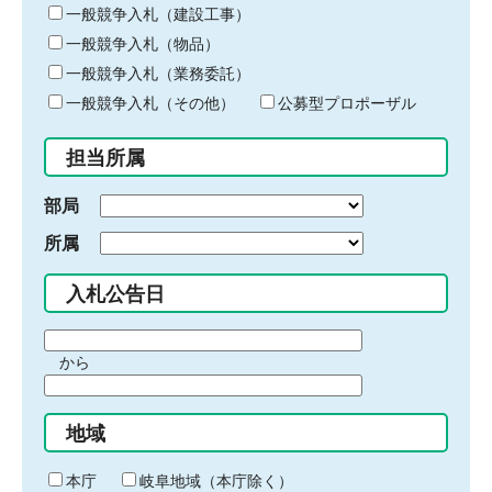
キ
一般競争入札（建設工事）
ー
一般競争入札（物品）
ワ
一般競争入札（業務委託）
ー
ド
一般競争入札（その他）
公募型プロポーザル
を
入
担当所属
力
部局
所属
入札公告日
期
から
間
期
の
間
始
地域
の
ま
終
り
わ
本庁
岐阜地域（本庁除く）