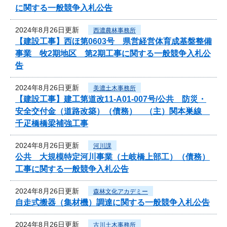
に関する一般競争入札公告
2024年8月26日更新
西濃農林事務所
【建設工事】西ほ第0603号 県営経営体育成基盤整備
事業 牧2期地区 第2期工事に関する一般競争入札公
告
2024年8月26日更新
美濃土木事務所
【建設工事】建工第道改11-A01-007号/公共 防災・
安全交付金（道路改築）（債務） （主）関本巣線
千疋橋橋梁補強工事
2024年8月26日更新
河川課
公共 大規模特定河川事業（土岐橋上部工）（債務）
工事に関する一般競争入札公告
2024年8月26日更新
森林文化アカデミー
自走式搬器（集材機）調達に関する一般競争入札公告
2024年8月26日更新
古川土木事務所