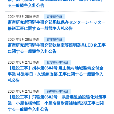
る一般競争入札公告
2024年8月28日更新
畜産研究所
畜産研究所飛騨牛研究部系統保存センターシャッター
修繕工事に関する一般競争入札公告
2024年8月28日更新
畜産研究所
畜産研究所飛騨牛研究部執務室等照明器具LED化工事
に関する一般競争入札公告
2024年8月27日更新
揖斐農林事務所
【建設工事】揖林第0604号 農山漁村地域整備交付金
事業 林道春日・久瀬線改築 工事に関する一般競争入
札公告
2024年8月27日更新
飛騨農林事務所
【建設工事】飛強第0602号 県営農道施設強化対策事
業 小屋名橋地区 小屋名橋耐震補強第2期工事に関
する一般競争入札公告