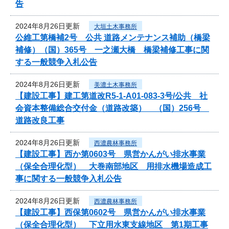
告
2024年8月26日更新
大垣土木事務所
公維工第橋補2号 公共 道路メンテナンス補助（橋梁
補修）（国）365号 一之瀬大橋 橋梁補修工事に関
する一般競争入札公告
2024年8月26日更新
美濃土木事務所
【建設工事】建工第道改R5-1-A01-083-3号/公共 社
会資本整備総合交付金（道路改築） （国）256号
道路改良工事
2024年8月26日更新
西濃農林事務所
【建設工事】西か第0603号 県営かんがい排水事業
（保全合理化型） 大巻南部地区 用排水機場造成工
事に関する一般競争入札公告
2024年8月26日更新
西濃農林事務所
【建設工事】西保第0602号 県営かんがい排水事業
（保全合理化型） 下立用水東支線地区 第1期工事