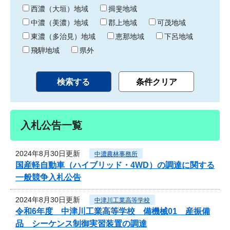
り
西濃（大垣）地域
揖斐地域
中濃（美濃）地域
郡上地域
可茂地域
東濃（多治見）地域
恵那地域
下呂地域
飛騨地域
県外
入札公告一覧
2024年8月30日更新
中濃農林事務所
国産軽自動車（ハイブリッド・4WD）の調達に関する
一般競争入札公告
2024年8月30日更新
中津川工業高等学校
令和6年度 中津川工業高等学校 備機械01 産振備
品 シーケンス制御実習装置の調達