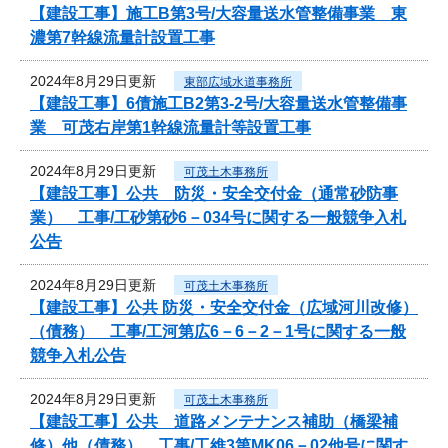
【建設工事】施工B第3号/大容量送水管整備事業 東
濃第7幹線流量計設置工事
2024年8月29日更新
東部広域水道事務所
【建設工事】6債施工B2第3-2号/大容量送水管整備事
業 可茂右岸第1幹線流量計等設置工事
2024年8月29日更新
可茂土木事務所
【建設工事】公共 防災・安全交付金（通常砂防事
業） 工事/工砂第砂6－034号に関する一般競争入札
公告
2024年8月29日更新
可茂土木事務所
【建設工事】公共 防災・安全交付金（広域河川改修）
（債務） 工事/工河第広6－6－2－1号に関する一般
競争入札公告
2024年8月29日更新
可茂土木事務所
【建設工事】公共 道路メンテナンス補助（橋梁補
修）他（債務） 工事/工維3第MK06－02他号に関す