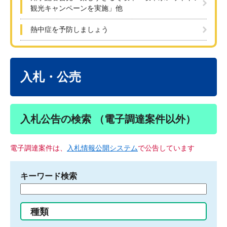
観光キャンペーンを実施」他
熱中症を予防しましょう
本
文
入札・公売
入札公告の検索 （電子調達案件以外）
電子調達案件は、
入札情報公開システム
で公告しています
キーワード検索
検
索
す
種類
る