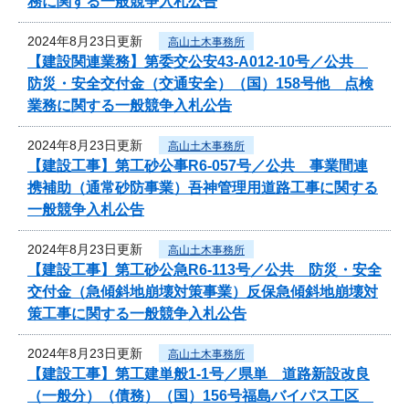
務に関する一般競争入札公告
2024年8月23日更新
高山土木事務所
【建設関連業務】第委交公安43-A012-10号／公共
防災・安全交付金（交通安全）（国）158号他 点検
業務に関する一般競争入札公告
2024年8月23日更新
高山土木事務所
【建設工事】第工砂公事R6-057号／公共 事業間連
携補助（通常砂防事業）吾神管理用道路工事に関する
一般競争入札公告
2024年8月23日更新
高山土木事務所
【建設工事】第工砂公急R6-113号／公共 防災・安全
交付金（急傾斜地崩壊対策事業）反保急傾斜地崩壊対
策工事に関する一般競争入札公告
2024年8月23日更新
高山土木事務所
【建設工事】第工建単般1-1号／県単 道路新設改良
（一般分）（債務）（国）156号福島バイパス工区