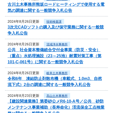
古川土木事務所熊坂ロードヒーティングで使用する電
気の調達に関する一般競争入札公告
2024年8月26日更新
技術検査課
3次元CADソフトの購入及び保守業務に関する一般競
争入札公告
2024年8月26日更新
流域浄水事務所
公共 社会資本整備総合交付金事業（防災・安全）
（重点）水処理施設（23～25池）耐震対策工事（第
101-C-061号）に関する一般競争入札公告
2024年8月26日更新
岐阜土木事務所
令和6年 凍結防止剤散布機（車載式、1.0m3、自然
流下式）2台の調達に関する一般競争入札公告
2024年8月23日更新
高山土木事務所
【建設関連業務】第委砂公メR6-10-A号／公共 砂防
メンテナンス事業補助（長寿命化）渓流保全工点検業