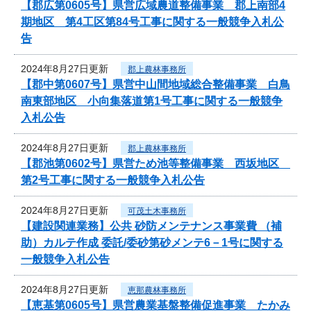
【郡広第0605号】県営広域農道整備事業 郡上南部4
期地区 第4工区第84号工事に関する一般競争入札公
告
2024年8月27日更新
郡上農林事務所
【郡中第0607号】県営中山間地域総合整備事業 白鳥
南東部地区 小向集落道第1号工事に関する一般競争
入札公告
2024年8月27日更新
郡上農林事務所
【郡池第0602号】県営ため池等整備事業 西坂地区
第2号工事に関する一般競争入札公告
2024年8月27日更新
可茂土木事務所
【建設関連業務】公共 砂防メンテナンス事業費 （補
助）カルテ作成 委託/委砂第砂メンテ6－1号に関する
一般競争入札公告
2024年8月27日更新
恵那農林事務所
【恵基第0605号】県営農業基盤整備促進事業 たかみ