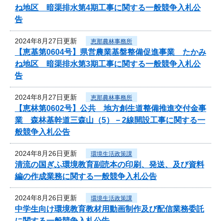
ね地区 暗渠排水第4期工事に関する一般競争入札公
告
2024年8月27日更新
恵那農林事務所
【恵基第0604号】県営農業基盤整備促進事業 たかみ
ね地区 暗渠排水第3期工事に関する一般競争入札公
告
2024年8月27日更新
恵那農林事務所
【恵林第0602号】公共 地方創生道整備推進交付金事
業 森林基幹道三森山（5）－2線開設工事に関する一
般競争入札公告
2024年8月26日更新
環境生活政策課
清流の国ぎふ環境教育副読本の印刷、発送、及び資料
編の作成業務に関する一般競争入札公告
2024年8月26日更新
環境生活政策課
中学生向け環境教育教材用動画制作及び配信業務委託
に関する一般競争入札公告