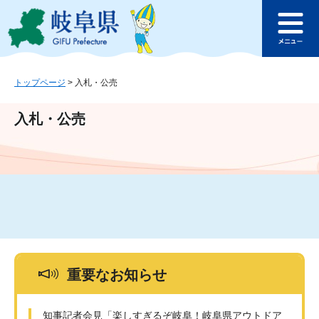
ペ
メ
このページの本文へ
ー
ニ
メ
ジ
ュ
ニ
の
ー
ュ
先
を
ー
頭
飛
トップページ
>
入札・公売
で
ば
す
し
入札・公売
。
て
本
文
へ
重要なお知らせ
知事記者会見「楽しすぎるぞ岐阜！岐阜県アウトドア