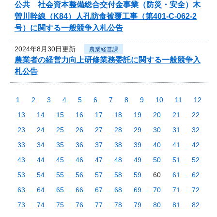
公共 社会資本整備総合交付金事業（防災・安全）木
曽川幹線（K84）人孔防食被覆工事（第401-C-062-2
号）に関する一般競争入札公告
2024年8月30日更新
農業経営課
農業者の経営力向上研修業務委託に関する一般競争入
札公告
1
2
3
4
5
6
7
8
9
10
11
12
13
14
15
16
17
18
19
20
21
22
23
24
25
26
27
28
29
30
31
32
33
34
35
36
37
38
39
40
41
42
43
44
45
46
47
48
49
50
51
52
53
54
55
56
57
58
59
60
61
62
63
64
65
66
67
68
69
70
71
72
73
74
75
76
77
78
79
80
81
82