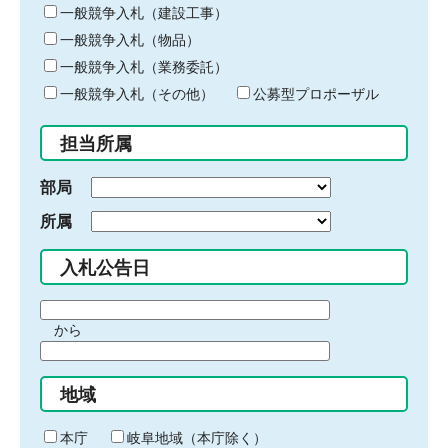
キ
一般競争入札（建設工事）
ー
一般競争入札（物品）
ワ
一般競争入札（業務委託）
ー
ド
一般競争入札（その他）
公募型プロポーザル
を
入
担当所属
力
部局
所属
入札公告日
期
から
間
期
の
間
始
地域
の
ま
終
り
わ
本庁
岐阜地域（本庁除く）