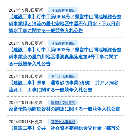
2024年9月3日更新
可茂農林事務所
【建設工事】可中工第0604号／県営中山間地域総合整
備事業緑と清流の里七宗地区中屋石仏用水・下八日市
排水工事に関する一般競争入札公告
2024年9月3日更新
可茂農林事務所
【建設工事】可中工第0603号／県営中山間地域総合整
備事業茶の里白川地区塔洞奥集落道第4号工事に関す
る一般競争入札公告
2024年9月3日更新
下呂土木事務所
【建設工事】県単 通常砂防事業(債務) 井戸ノ洞谷
流路工 工事に関する一般競争入札公告
2024年9月3日更新
家畜防疫対策課
家畜伝染病防疫資材の調達に関する一般競争入札公告
2024年9月3日更新
可茂土木事務所
【建設工事】公共 社会資本整備総合交付金（都市公