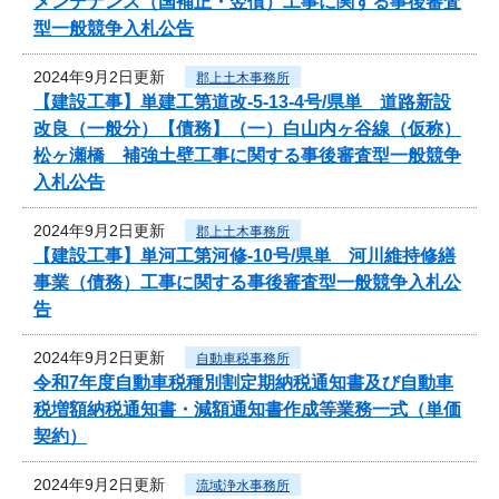
メンテナンス（国補正・翌債）工事に関する事後審査
型一般競争入札公告
2024年9月2日更新
郡上土木事務所
【建設工事】単建工第道改-5-13-4号/県単 道路新設
改良（一般分）【債務】（一）白山内ヶ谷線（仮称）
松ヶ瀬橋 補強土壁工事に関する事後審査型一般競争
入札公告
2024年9月2日更新
郡上土木事務所
【建設工事】単河工第河修-10号/県単 河川維持修繕
事業（債務）工事に関する事後審査型一般競争入札公
告
2024年9月2日更新
自動車税事務所
令和7年度自動車税種別割定期納税通知書及び自動車
税増額納税通知書・減額通知書作成等業務一式（単価
契約）
2024年9月2日更新
流域浄水事務所