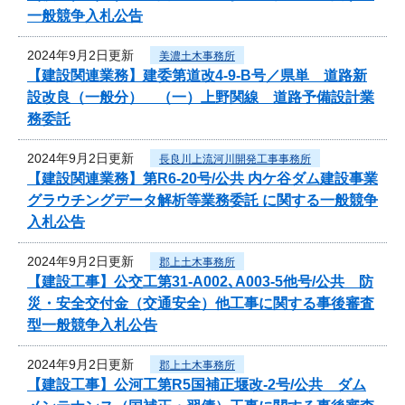
一般競争入札公告
2024年9月2日更新
美濃土木事務所
【建設関連業務】建委第道改4-9-B号／県単 道路新
設改良（一般分） （一）上野関線 道路予備設計業
務委託
2024年9月2日更新
長良川上流河川開発工事事務所
【建設関連業務】第R6-20号/公共 内ケ谷ダム建設事業
グラウチングデータ解析等業務委託 に関する一般競争
入札公告
2024年9月2日更新
郡上土木事務所
【建設工事】公交工第31-A002､A003-5他号/公共 防
災・安全交付金（交通安全）他工事に関する事後審査
型一般競争入札公告
2024年9月2日更新
郡上土木事務所
【建設工事】公河工第R5国補正堰改-2号/公共 ダム