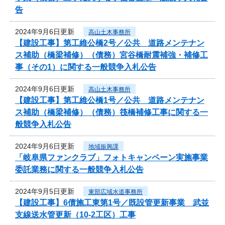
告
2024年9月6日更新
高山土木事務所
【建設工事】第工維公橋2号／公共 道路メンテナン
ス補助（橋梁補修）（債務）宮谷橋耐震補強・補修工
事（その1）に関する一般競争入札公告
2024年9月6日更新
高山土木事務所
【建設工事】第工維公橋1号／公共 道路メンテナン
ス補助（橋梁補修）（債務）筏橋補修工事に関する一
般競争入札公告
2024年9月6日更新
地域振興課
「岐阜県ファンクラブ」フォトキャンペーン実施事業
委託業務に関する一般競争入札公告
2024年9月5日更新
東部広域水道事務所
【建設工事】6債施工東第1号／既設管更新事業 武並
支線送水管更新（10-2工区）工事