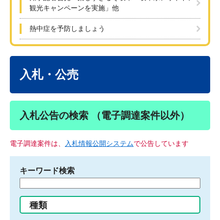
観光キャンペーンを実施」他
熱中症を予防しましょう
本
文
入札・公売
入札公告の検索 （電子調達案件以外）
電子調達案件は、
入札情報公開システム
で公告しています
キーワード検索
検
索
す
種類
る