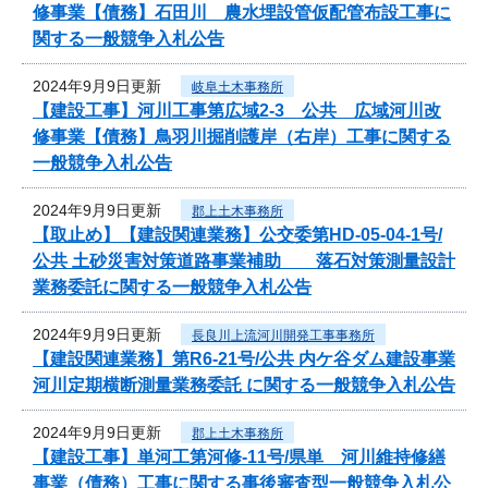
修事業【債務】石田川 農水埋設管仮配管布設工事に
関する一般競争入札公告
2024年9月9日更新
岐阜土木事務所
【建設工事】河川工事第広域2-3 公共 広域河川改
修事業【債務】鳥羽川掘削護岸（右岸）工事に関する
一般競争入札公告
2024年9月9日更新
郡上土木事務所
【取止め】【建設関連業務】公交委第HD-05-04-1号/
公共 土砂災害対策道路事業補助 落石対策測量設計
業務委託に関する一般競争入札公告
2024年9月9日更新
長良川上流河川開発工事事務所
【建設関連業務】第R6-21号/公共 内ケ谷ダム建設事業
河川定期横断測量業務委託 に関する一般競争入札公告
2024年9月9日更新
郡上土木事務所
【建設工事】単河工第河修-11号/県単 河川維持修繕
事業（債務）工事に関する事後審査型一般競争入札公