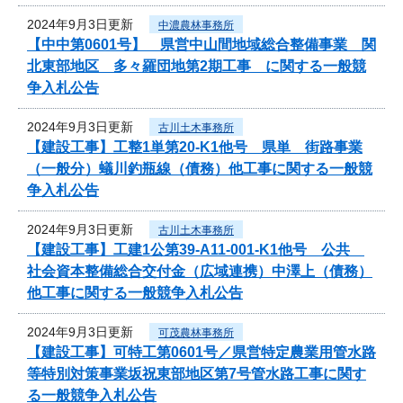
2024年9月3日更新
中濃農林事務所
【中中第0601号】 県営中山間地域総合整備事業 関
北東部地区 多々羅団地第2期工事 に関する一般競
争入札公告
2024年9月3日更新
古川土木事務所
【建設工事】工整1単第20-K1他号 県単 街路事業
（一般分）蟻川釣瓶線（債務）他工事に関する一般競
争入札公告
2024年9月3日更新
古川土木事務所
【建設工事】工建1公第39-A11-001-K1他号 公共
社会資本整備総合交付金（広域連携）中澤上（債務）
他工事に関する一般競争入札公告
2024年9月3日更新
可茂農林事務所
【建設工事】可特工第0601号／県営特定農業用管水路
等特別対策事業坂祝東部地区第7号管水路工事に関す
る一般競争入札公告