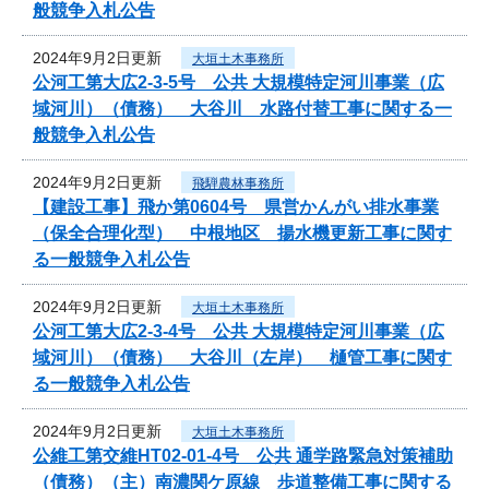
般競争入札公告
2024年9月2日更新
大垣土木事務所
公河工第大広2-3-5号 公共 大規模特定河川事業（広
域河川）（債務） 大谷川 水路付替工事に関する一
般競争入札公告
2024年9月2日更新
飛騨農林事務所
【建設工事】飛か第0604号 県営かんがい排水事業
（保全合理化型） 中根地区 揚水機更新工事に関す
る一般競争入札公告
2024年9月2日更新
大垣土木事務所
公河工第大広2-3-4号 公共 大規模特定河川事業（広
域河川）（債務） 大谷川（左岸） 樋管工事に関す
る一般競争入札公告
2024年9月2日更新
大垣土木事務所
公維工第交維HT02-01-4号 公共 通学路緊急対策補助
（債務）（主）南濃関ケ原線 歩道整備工事に関する