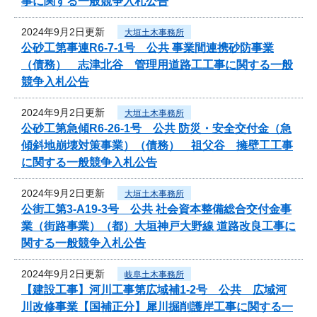
事に関する一般競争入札公告
2024年9月2日更新
大垣土木事務所
公砂工第事連R6-7-1号 公共 事業間連携砂防事業
（債務） 志津北谷 管理用道路工工事に関する一般
競争入札公告
2024年9月2日更新
大垣土木事務所
公砂工第急傾R6-26-1号 公共 防災・安全交付金（急
傾斜地崩壊対策事業）（債務） 祖父谷 擁壁工工事
に関する一般競争入札公告
2024年9月2日更新
大垣土木事務所
公街工第3-A19-3号 公共 社会資本整備総合交付金事
業（街路事業）（都）大垣神戸大野線 道路改良工事に
関する一般競争入札公告
2024年9月2日更新
岐阜土木事務所
【建設工事】河川工事第広域補1-2号 公共 広域河
川改修事業【国補正分】犀川掘削護岸工事に関する一