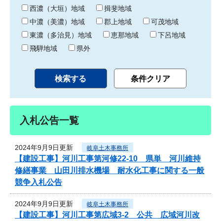
り
西濃（大垣）地域
揖斐地域
中濃（美濃）地域
郡上地域
可茂地域
東濃（多治見）地域
恵那地域
下呂地域
飛騨地域
県外
入札公告一覧
2024年9月9日更新
岐阜土木事務所
【建設工事】河川工事第河修22-10 県単 河川維持
修繕事業 山田川排水機場 耐水化工事に関する一般
競争入札公告
2024年9月9日更新
岐阜土木事務所
【建設工事】河川工事第広域3-2 公共 広域河川改