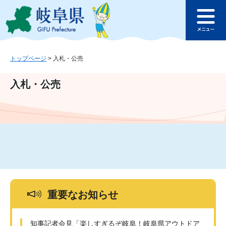
ペ
メ
このページの本文へ
ー
ニ
メ
ジ
ュ
ニ
の
ー
ュ
先
を
ー
頭
飛
トップページ
>
入札・公売
で
ば
す
し
入札・公売
。
て
本
文
へ
重要なお知らせ
知事記者会見「楽しすぎるぞ岐阜！岐阜県アウトドア