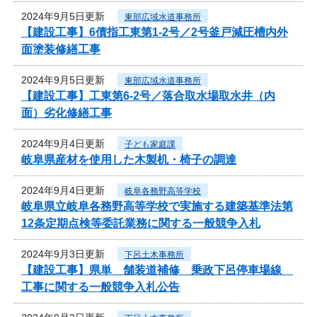
2024年9月5日更新
東部広域水道事務所
【建設工事】6債指工東第1-2号／2号釜戸減圧槽内外
面塗装修繕工事
2024年9月5日更新
東部広域水道事務所
【建設工事】工東第6-2号／落合取水場取水井（内
面）劣化修繕工事
2024年9月4日更新
子ども家庭課
岐阜県産材を使用した木製机・椅子の調達
2024年9月4日更新
岐阜各務野高等学校
岐阜県立岐阜各務野高等学校で実施する建築基準法第
12条定期点検等委託業務に関する一般競争入札
2024年9月3日更新
下呂土木事務所
【建設工事】県単 舗装道補修 乗政下呂停車場線
工事に関する一般競争入札公告