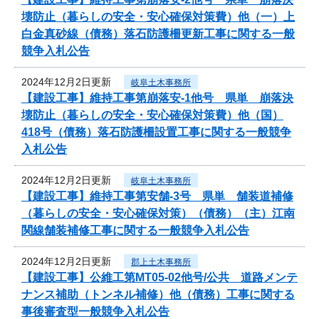
壊防止（暮らしの安全・安心確保対策費）他（一）上
白金真砂線（債務）落石防護柵更新工事に関する一般
競争入札公告
2024年12月2日更新
岐阜土木事務所
【建設工事】維持工事第崩落安-1他号 県単 崩落決
壊防止（暮らしの安全・安心確保対策費）他（国）
418号（債務）落石防護柵設置工事に関する一般競争
入札公告
2024年12月2日更新
岐阜土木事務所
【建設工事】維持工事第安舗-3号 県単 舗装道補修
（暮らしの安全・安心確保対策）（債務）（主）江南
関線舗装補修工事に関する一般競争入札公告
2024年12月2日更新
郡上土木事務所
【建設工事】公維工第MT05-02他号/公共 道路メンテ
ナンス補助（トンネル補修）他（債務）工事に関する
事後審査型一般競争入札公告