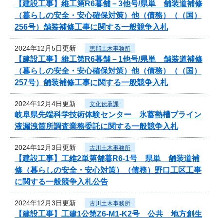
【建設工事】維工第R6暮舗－3他号/県単 舗装道補修
（暮らしの安全・安心確保対策）他（債務）（（国）
256号）舗装補修工事に関する一般競争入札
2024年12月5日更新
恵那土木事務所
【建設工事】維工第R6暮舗－1他号/県単 舗装道補修
（暮らしの安全・安心確保対策）他（債務）（（国）
257号）舗装補修工事に関する一般競争入札
2024年12月4日更新
文化伝承課
岐阜県先端科学技術体験センター 氷蓄熱槽ブライン
液漏洩箇所調査業務委託に関する一般競争入札
2024年12月3日更新
古川土木事務所
【建設工事】工維2単第舗暮R6-1号 県単 舗装道補
修（暮らしの安全・安心対策）（債務）野口工区工事
に関する一般競争入札公告
2024年12月3日更新
古川土木事務所
【建設工事】工建1公第Z6-M1-K2号 公共 地方創生