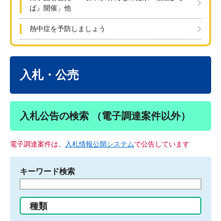
ば』開催」他
熱中症を予防しましょう
本
文
入札・公売
入札公告の検索 （電子調達案件以外）
電子調達案件は、
入札情報公開システム
で公告しています
キーワード検索
検
索
す
種類
る