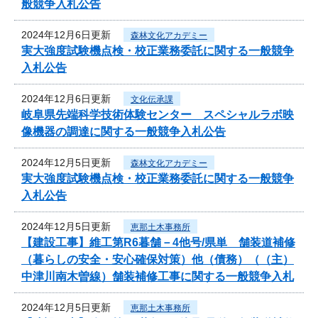
般競争入札公告
2024年12月6日更新
森林文化アカデミー
実大強度試験機点検・校正業務委託に関する一般競争
入札公告
2024年12月6日更新
文化伝承課
岐阜県先端科学技術体験センター スペシャルラボ映
像機器の調達に関する一般競争入札公告
2024年12月5日更新
森林文化アカデミー
実大強度試験機点検・校正業務委託に関する一般競争
入札公告
2024年12月5日更新
恵那土木事務所
【建設工事】維工第R6暮舗－4他号/県単 舗装道補修
（暮らしの安全・安心確保対策）他（債務）（（主）
中津川南木曽線）舗装補修工事に関する一般競争入札
2024年12月5日更新
恵那土木事務所