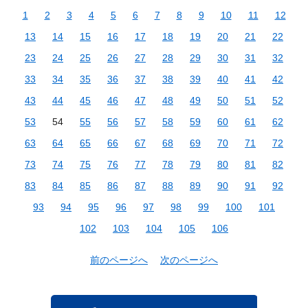
1
2
3
4
5
6
7
8
9
10
11
12
13
14
15
16
17
18
19
20
21
22
23
24
25
26
27
28
29
30
31
32
33
34
35
36
37
38
39
40
41
42
43
44
45
46
47
48
49
50
51
52
53
54
55
56
57
58
59
60
61
62
63
64
65
66
67
68
69
70
71
72
73
74
75
76
77
78
79
80
81
82
83
84
85
86
87
88
89
90
91
92
93
94
95
96
97
98
99
100
101
102
103
104
105
106
前のページへ
次のページへ