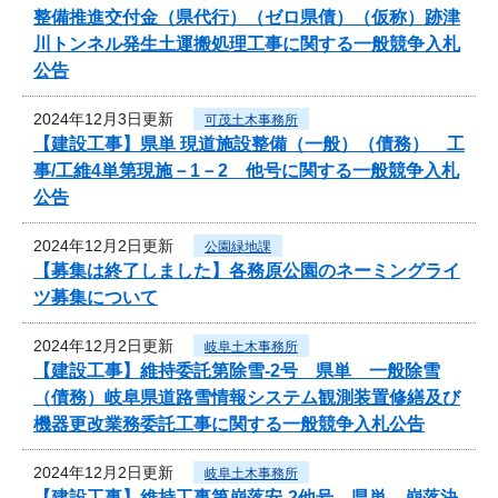
整備推進交付金（県代行）（ゼロ県債）（仮称）跡津
川トンネル発生土運搬処理工事に関する一般競争入札
公告
2024年12月3日更新
可茂土木事務所
【建設工事】県単 現道施設整備（一般）（債務） 工
事/工維4単第現施－1－2 他号に関する一般競争入札
公告
2024年12月2日更新
公園緑地課
【募集は終了しました】各務原公園のネーミングライ
ツ募集について
2024年12月2日更新
岐阜土木事務所
【建設工事】維持委託第除雪-2号 県単 一般除雪
（債務）岐阜県道路雪情報システム観測装置修繕及び
機器更改業務委託工事に関する一般競争入札公告
2024年12月2日更新
岐阜土木事務所
【建設工事】維持工事第崩落安-2他号 県単 崩落決