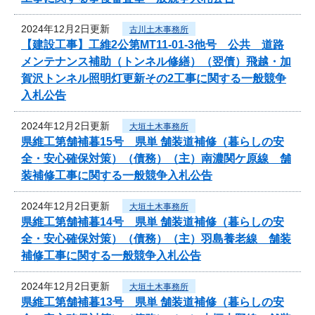
2024年12月2日更新
古川土木事務所
【建設工事】工維2公第MT11-01-3他号 公共 道路
メンテナンス補助（トンネル修繕）（翌債）飛越・加
賀沢トンネル照明灯更新その2工事に関する一般競争
入札公告
2024年12月2日更新
大垣土木事務所
県維工第舗補暮15号 県単 舗装道補修（暮らしの安
全・安心確保対策）（債務）（主）南濃関ケ原線 舗
装補修工事に関する一般競争入札公告
2024年12月2日更新
大垣土木事務所
県維工第舗補暮14号 県単 舗装道補修（暮らしの安
全・安心確保対策）（債務）（主）羽島養老線 舗装
補修工事に関する一般競争入札公告
2024年12月2日更新
大垣土木事務所
県維工第舗補暮13号 県単 舗装道補修（暮らしの安