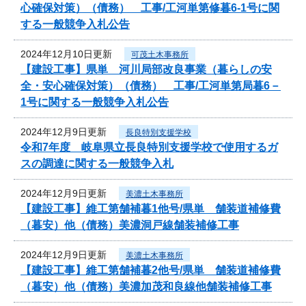
心確保対策）（債務） 工事/工河単第修暮6-1号に関
する一般競争入札公告
2024年12月10日更新
可茂土木事務所
【建設工事】県単 河川局部改良事業（暮らしの安
全・安心確保対策）（債務） 工事/工河単第局暮6－
1号に関する一般競争入札公告
2024年12月9日更新
長良特別支援学校
令和7年度 岐阜県立長良特別支援学校で使用するガ
スの調達に関する一般競争入札
2024年12月9日更新
美濃土木事務所
【建設工事】維工第舗補暮1他号/県単 舗装道補修費
（暮安）他（債務）美濃洞戸線舗装補修工事
2024年12月9日更新
美濃土木事務所
【建設工事】維工第舗補暮2他号/県単 舗装道補修費
（暮安）他（債務）美濃加茂和良線他舗装補修工事