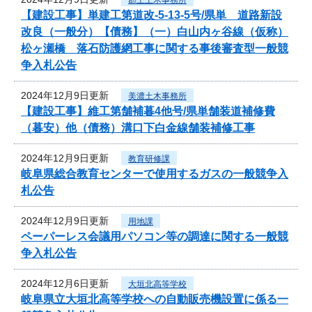
【建設工事】単建工第道改-5-13-5号/県単 道路新設
改良（一般分）【債務】（一）白山内ヶ谷線（仮称）
松ヶ瀬橋 落石防護網工事に関する事後審査型一般競
争入札公告
2024年12月9日更新
美濃土木事務所
【建設工事】維工第舗補暮4他号/県単舗装道補修費
（暮安）他（債務）溝口下白金線舗装補修工事
2024年12月9日更新
教育研修課
岐阜県総合教育センターで使用するガスの一般競争入
札公告
2024年12月9日更新
用地課
ペーパーレス会議用パソコン等の調達に関する一般競
争入札公告
2024年12月6日更新
大垣北高等学校
岐阜県立大垣北高等学校への自動販売機設置に係る一