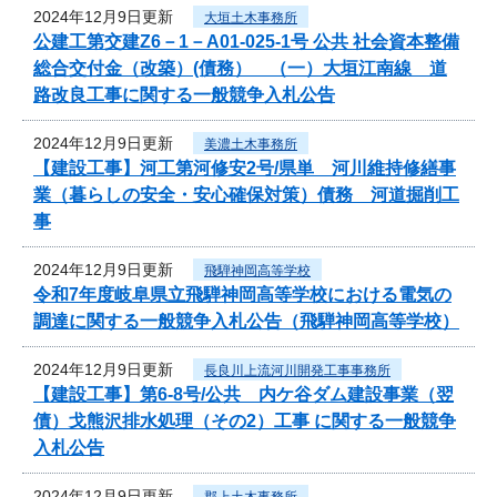
2024年12月9日更新
大垣土木事務所
公建工第交建Z6－1－A01-025-1号 公共 社会資本整備
総合交付金（改築）(債務） （一）大垣江南線 道
路改良工事に関する一般競争入札公告
2024年12月9日更新
美濃土木事務所
【建設工事】河工第河修安2号/県単 河川維持修繕事
業（暮らしの安全・安心確保対策）債務 河道掘削工
事
2024年12月9日更新
飛騨神岡高等学校
令和7年度岐阜県立飛騨神岡高等学校における電気の
調達に関する一般競争入札公告（飛騨神岡高等学校）
2024年12月9日更新
長良川上流河川開発工事事務所
【建設工事】第6-8号/公共 内ケ谷ダム建設事業（翌
債）戈熊沢排水処理（その2）工事 に関する一般競争
入札公告
2024年12月9日更新
郡上土木事務所