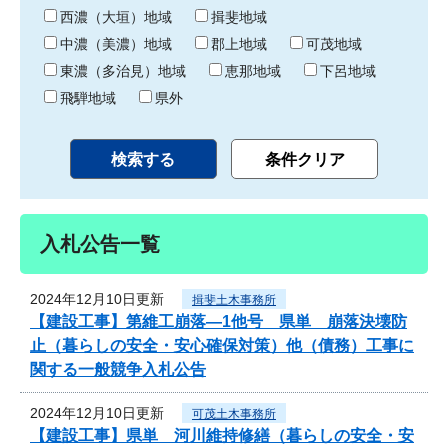
り
西濃（大垣）地域
揖斐地域
中濃（美濃）地域
郡上地域
可茂地域
東濃（多治見）地域
恵那地域
下呂地域
飛騨地域
県外
入札公告一覧
2024年12月10日更新
揖斐土木事務所
【建設工事】第維工崩落―1他号 県単 崩落決壊防
止（暮らしの安全・安心確保対策）他（債務）工事に
関する一般競争入札公告
2024年12月10日更新
可茂土木事務所
【建設工事】県単 河川維持修繕（暮らしの安全・安