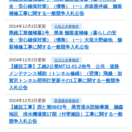
全・安心確保対策）（債務）（一）赤坂垂井線 舗装
補修工事に関する一般競争入札公告
2024年12月2日更新
大垣土木事務所
県維工第舗補暮1号 県単 舗装道補修（暮らしの安
全・安心確保対策）（債務）（一）大垣大野線他 舗
装補修工事に関する一般競争入札公告
2024年12月2日更新
古川土木事務所
【建設工事】工維2公第MT11-01-2他号 公共 道路
メンテナンス補助（トンネル修繕）（翌債）飛越・加
賀沢トンネル照明灯更新その1工事に関する一般競争
入札公告
2024年12月2日更新
西濃農林事務所
【建設工事】西た第0603号 県営湛水防除事業 鵜森
地区 排水機場第17期（付帯施設）工事に関する一般
競争入札公告