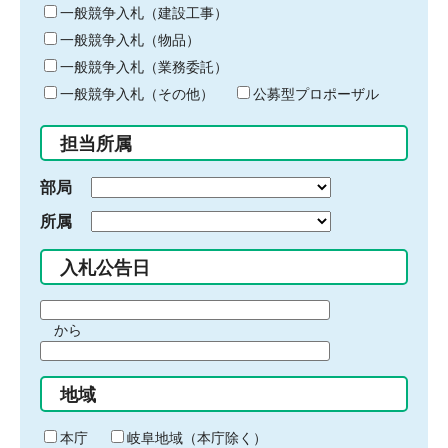
キ
一般競争入札（建設工事）
ー
一般競争入札（物品）
ワ
一般競争入札（業務委託）
ー
ド
一般競争入札（その他）
公募型プロポーザル
を
入
担当所属
力
部局
所属
入札公告日
期
から
間
期
の
間
始
地域
の
ま
終
り
わ
本庁
岐阜地域（本庁除く）