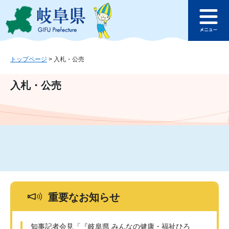
ペ
メ
このページの本文へ
ー
ニ
メ
ジ
ュ
ニ
の
ー
ュ
先
を
ー
頭
飛
トップページ
>
入札・公売
で
ば
す
し
入札・公売
。
て
本
文
へ
重要なお知らせ
知事記者会見「『岐阜県 みんなの健康・福祉ひろ